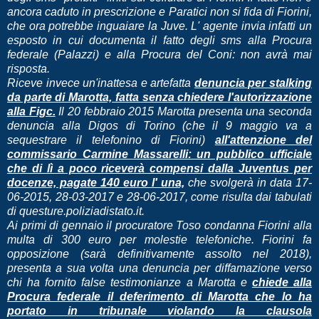
ancora caduto in prescrizione e Paratici non si fida di Fiorini,
che ora potrebbe inguaiare la Juve. L' agente invia infatti un
esposto in cui documenta il fatto degli sms alla Procura
federale (Palazzi) e alla Procura del Coni: non avrà mai
risposta.
Riceve invece un'inattesa e artefatta
denuncia per stalking
da parte di Marotta, fatta senza chiedere l'autorizzazione
alla Figc.
Il 20 febbraio 2015 Marotta presenta una seconda
denuncia alla Digos di Torino (che il 9 maggio va a
sequestrare il telefonino di Fiorini)
all'attenzione del
commissario Carmine Massarelli: un pubblico ufficiale
che di lì a poco riceverà compensi dalla Juventus per
docenze, pagate 140 euro l' una,
che svolgerà in data 17-
06-2015, 28-03-2017 e 28-06-2017, come risulta dai tabulati
di questure.poliziadistato.it.
Ai primi di gennaio il procuratore Toso condanna Fiorini alla
multa di 300 euro per molestie telefoniche. Fiorini fa
opposizione (sarà definitivamente assolto nel 2018),
presenta a sua volta una denuncia per diffamazione verso
chi ha fornito false testimonianze a Marotta e
chiede alla
Procura federale il deferimento di Marotta che lo ha
portato in tribunale violando la clausola