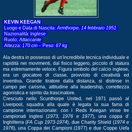
KEVIN KEEGAN
Luogo e Data di Nascita:
Armthorpe, 14 febbraio 1951
Nazionalità: I
nglese
Ruolo:
Attaccante
Altezza:
170 cm
– Peso:
67 kg
Ala destra in possesso di un'incredibile tecnica individuale e
rapidità nei movimenti, dal fisico leggero, piccolo di statura
ma estremamente veloce. Figura simbolo del calcio inglese,
era un giocatore di classe, provvisto di creatività ed
inventiva. Grande tiratore dalla distanza, si distinse in
campo per carisma, attitudine alla leadership, correttezza
agonistica e spirito da trascinatore.
Cresciuto nello Scunthorpe United, nel 1971 passò al
Liverpool, squadra alla quale è legata la sua fama di
campione internazionale: con i Reds Keegan vinse tre
campionati inglesi (
1973, 1976 e 1977
), una coppa d'
Inghilterra (
FA Cup 1973-1974
), due Charity Shield (
1974 e
1976
), una Coppa dei Campioni (1977) e due Coppe Uefa