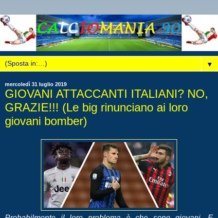
▼
mercoledì 31 luglio 2019
GIOVANI ATTACCANTI ITALIANI? NO,
GRAZIE!!! (Le big rinunciano ai loro
giovani bomber)
Probabilmente il loro problema è che sono giovani. E