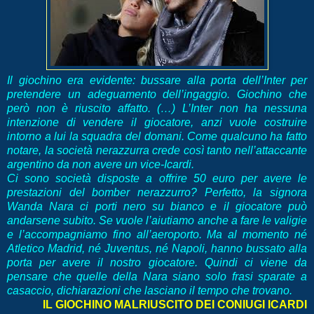
Il giochino era evidente: bussare alla porta dell’Inter per
pretendere un adeguamento dell’ingaggio. Giochino che
però non è riuscito affatto. (…) L’Inter non ha nessuna
intenzione di vendere il giocatore, anzi vuole costruire
intorno a lui la squadra del domani. Come qualcuno ha fatto
notare, la società nerazzurra crede così tanto nell’attaccante
argentino da non avere un vice-Icardi.
Ci sono società disposte a offrire 50 euro per avere le
prestazioni del bomber nerazzurro? Perfetto, la signora
Wanda Nara ci porti nero su bianco e il giocatore può
andarsene subito. Se vuole l’aiutiamo anche a fare le valigie
e l’accompagniamo fino all’aeroporto. Ma al momento né
Atletico Madrid, né Juventus, né Napoli, hanno bussato alla
porta per avere il nostro giocatore. Quindi ci viene da
pensare che quelle della Nara siano solo frasi sparate a
casaccio, dichiarazioni che lasciano il tempo che trovano.
IL GIOCHINO MALRIUSCITO DEI CONIUGI ICARDI