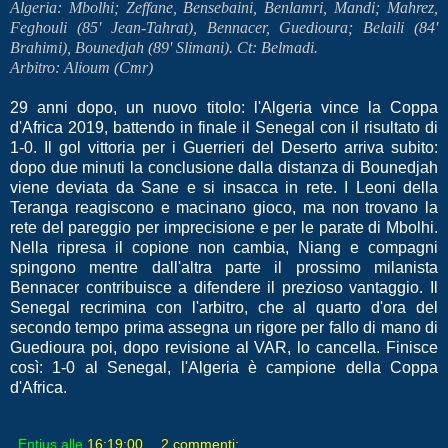
Algeria: Mbolhi; Zeffane, Bensebaini, Benlamri, Mandi; Mahrez,
Feghouli (85' Jean-Tahrat), Bennacer, Guedioura; Belaili (84'
Brahimi), Bounedjah (89' Slimani). Ct: Belmadi.
Arbitro: Alioum (Cmr)
29 anni dopo, un nuovo titolo: l'Algeria vince la Coppa
d'Africa 2019, battendo in finale il Senegal con il risultato di
1-0. Il gol vittoria per i Guerrieri del Deserto arriva subito:
dopo due minuti la conclusione dalla distanza di Bounedjah
viene deviata da Sane e si insacca in rete. I Leoni della
Teranga reagiscono e macinano gioco, ma non trovano la
rete del pareggio per imprecisione e per le parate di Mbolhi.
Nella ripresa il copione non cambia, Niang e compagni
spingono mentre dall'altra parte il prossimo milanista
Bennacer contribuisce a difendere il prezioso vantaggio. Il
Senegal recrimina con l'arbitro, che al quarto d'ora del
secondo tempo prima assegna un rigore per fallo di mano di
Guedioura poi, dopo revisione al VAR, lo cancella. Finisce
così: 1-0 al Senegal, l'Algeria è campione della Coppa
d'Africa.
Entius
alle
16:19:00
2 commenti: