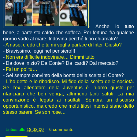
- Anche io tutto
bene, a parte sto caldo che soffoca. Per fortuna fra qualche
giorno vado al mare. Indovina perché ti ho chiamato?
-
A naso, credo che tu mi voglia parlare di Inter. Giusto?
- Bravissimo, leggi nel pensiero!!!
-
Non era difficile indovinare… Dimmi tutto
- Da dove inizio? Da Conte? Da Icardi? Dal mercato?
-
Fai un po’ tu…
- Sei sempre convinto della bontà della scelta di Conte?
-
L’ho detto e lo ribadisco. Mi fido della scelta della società.
Se l’ex allenatore della Juventus è l’uomo giusto per
rilanciarci che ben venga, altrimenti tanti saluti. La mia
convinzione è legata ai risultati. Sembra un discorso
opportunistico, ma credo che molti tifosi interisti siano dello
stesso parere. Se son rose…
Entius
alle
19:32:00
6 commenti: