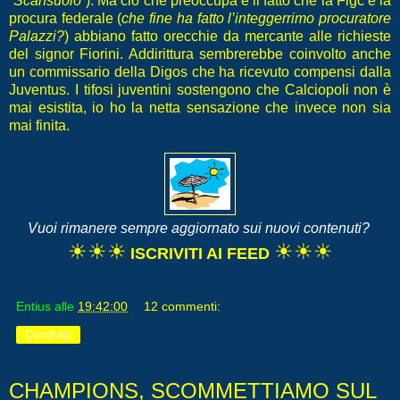
“Scansuolo”
). Ma ciò che preoccupa è il fatto che la Figc e la
procura federale (
che fine ha fatto l’integgerrimo procuratore
Palazzi?
) abbiano fatto orecchie da mercante alle richieste
del signor Fiorini. Addirittura sembrerebbe coinvolto anche
un commissario della Digos che ha ricevuto compensi dalla
Juventus. I tifosi juventini sostengono che Calciopoli non è
mai esistita, io ho la netta sensazione che invece non sia
mai finita.
Vuoi rimanere sempre aggiornato sui nuovi contenuti?
☀☀☀
☀☀☀
ISCRIVITI AI FEED
Entius
alle
19:42:00
12 commenti:
Condividi
CHAMPIONS, SCOMMETTIAMO SUL