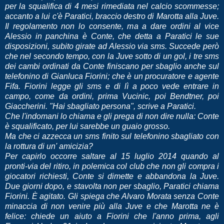
per la squalifica di 4 mesi rimediata nel calcio scommesse;
accanto a lui c'è Paratici, braccio destro di Marotta alla Juve.
Il regolamento non lo consente, ma a dare ordini al vice
Alessio in panchina è Conte, che detta a Paratici le sue
disposizioni, subito girate ad Alessio via sms. Succede però
che nel secondo tempo, con la Juve sotto di un gol, i tre sms
dei cambi ordinati da Conte finiscano per sbaglio anche sul
telefonino di Gianluca Fiorini; che è un procuratore e agente
Fifa. Fiorini legge gli sms e di lì a poco vede entrare in
campo, come da ordini, prima Vucinic, poi Bendtner, poi
Giaccherini. "Hai sbagliato persona", scrive a Paratici.
Che l'indomani lo chiama e gli prega di non dire nulla: Conte
è squalificato, per lui sarebbe un guaio grosso.
Ma che ci azzecca un sms finito sul telefonino sbagliato con
la rottura di un' amicizia?
Per capirlo occorre saltare al 15 luglio 2014 quando al
pronti-via del ritiro, in polemica col club che non gli compra i
giocatori richiesti, Conte si dimette e abbandona la Juve.
Due giorni dopo, e stavolta non per sbaglio, Paratici chiama
Fiorini. È agitato. Gli spiega che Alvaro Morata senza Conte
minaccia di non venire più alla Juve e che Marotta ne è
felice: chiede un aiuto a Fiorini che l'anno prima, agli