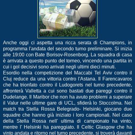
Anche oggi ci aspetta una ricca serata di Champions, in
programma l'andata del secondo turno preliminare. Si inizia
alle 19:00 con Bate Borisov-Rosenborg. La squadra di casa
è arrivata a questo punto del torneo, vincendo una partita in
cui i gol decisivi sono arrivati negli ultimi dieci minuti.
Esordio nella competizione del Maccabi Tel Aviv contro il
Cluj reduce da una vittoria contro l'Astana. Il Farencavaros
che ha trionfato contro il Ludogorets nel turno precedente,
affronterà Valletta a cui sono bastati due pareggi contro il
Dudelange. Il Maribor che non ha avuto problemi a superare
il Valur nelle ultime gare di UCL, sfiderà lo Stoccolma. Nel
match tra Stella Rossa Belegrado- Helsinki, giocano due
squadre che hanno già iniziato i loro campionati. Nel caso
della Stella Rossa nell' ultima di campionato ha vinto,
mentre l' Helsinki ha pareggiato. Il Celtic Glasgow che ha
vinto andata e ritorno nel turno precedente, si troverà davanti