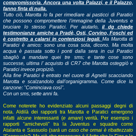
compromissoria. Ancora una volta Palazzi, e il Palazzo,
fanno finta di nulla.
Tutto ciò, Marotta lo fa per rimediare ai pasticci di Paratici
che possono compromettere l'immagine della Juventus e
bruciare lo stesso Paratici. Per aiutarlo,
il dg chiede
testimonianze amiche a Pradè, Osti, Corvino, Foschi ed
è costretto a calarsi in contenziosi legali.
Ma Marotta di
Paratici è amico: sono una cosa sola, dicono. Ma molta
acqua è passata sotto i ponti dalla sera in cui Paratici
sbagliò a mandare quei tre sms; e tante cose sono
successe, ultima l' acquisto di CR7 che Marotta osteggiò e
Paratici invece propiziò.
Alla fine Paratici è entrato nel cuore di Agnelli scacciando
Marotta e scalzandolo dall'organigramma. Come dice la
canzone: "Cominciava così".
Con un sms, sette anni fa.
Come noterete ho evidenziato alcuni passaggi degni di
nota. Aldilà dei rapporti tra Marotta e Paratici emergono
infatti alcune interessanti (
e amare
) verità. Per esempio i
rapporti “amichevoli” tra la Juventus e squadre come
Atalanta e Sassuolo (
sarà un caso che ormai è ribattezzato