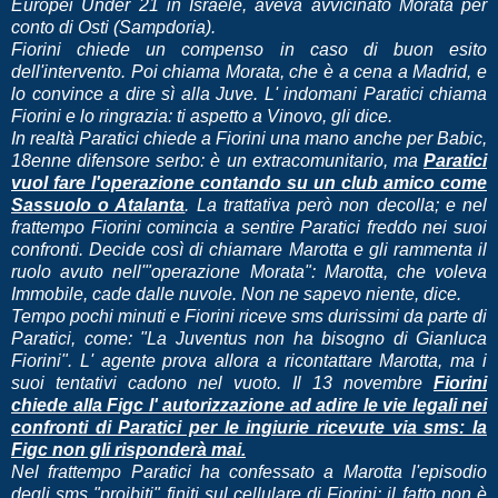
Europei Under 21 in Israele, aveva avvicinato Morata per
conto di Osti (Sampdoria).
Fiorini chiede un compenso in caso di buon esito
dell'intervento. Poi chiama Morata, che è a cena a Madrid, e
lo convince a dire sì alla Juve. L' indomani Paratici chiama
Fiorini e lo ringrazia: ti aspetto a Vinovo, gli dice.
In realtà Paratici chiede a Fiorini una mano anche per Babic,
18enne difensore serbo: è un extracomunitario, ma
Paratici
vuol fare l'operazione contando su un club amico come
Sassuolo o Atalanta
. La trattativa però non decolla; e nel
frattempo Fiorini comincia a sentire Paratici freddo nei suoi
confronti. Decide così di chiamare Marotta e gli rammenta il
ruolo avuto nell'"operazione Morata": Marotta, che voleva
Immobile, cade dalle nuvole. Non ne sapevo niente, dice.
Tempo pochi minuti e Fiorini riceve sms durissimi da parte di
Paratici, come: "La Juventus non ha bisogno di Gianluca
Fiorini". L' agente prova allora a ricontattare Marotta, ma i
suoi tentativi cadono nel vuoto. Il 13 novembre
Fiorini
chiede alla Figc l' autorizzazione ad adire le vie legali nei
confronti di Paratici per le ingiurie ricevute via sms: la
Figc non gli risponderà mai.
Nel frattempo Paratici ha confessato a Marotta l'episodio
degli sms "proibiti" finiti sul cellulare di Fiorini: il fatto non è