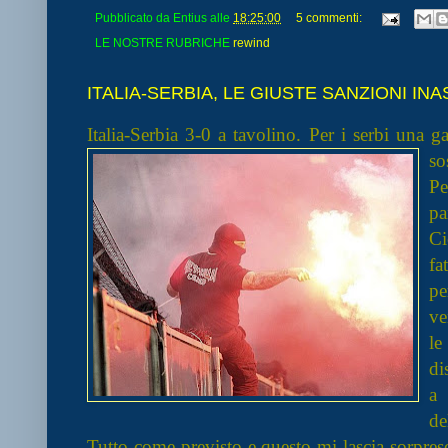
Pubblicato da
Entius
alle
18:25:00
5 commenti:
LE NOSTRE RUBRICHE
rewind
ITALIA-SERBIA, LE GIUSTE SANZIONI IN
Italia-Serbia 3-0 a tavolino. Per i serbi una g
so
Pe
pa
Ci
fa
pe
ve
le
di
a 
de
Tutto come previsto e questo mi lascia sorpres