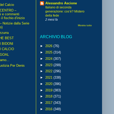
Alessandro Ascione
del Calcio
Italiano di seconda
 CENTRO –
generazione: cos’è? Mistero
ni e commenti
della fede
il fischio d’inizio
2 mesi fa
Notizie dalla Serie
Mostra tutto
o)
zzurra
ARCHIVIO BLOG
HE BEST
I BIDONI
►
2026
(76)
I CALCIO
►
2025
(314)
GOAL
►
2024
(307)
amo...
►
2023
(299)
iustizia Per Denis
►
2022
(296)
►
2021
(338)
►
2020
(396)
►
2019
(383)
►
2018
(371)
►
2017
(343)
►
2016
(348)