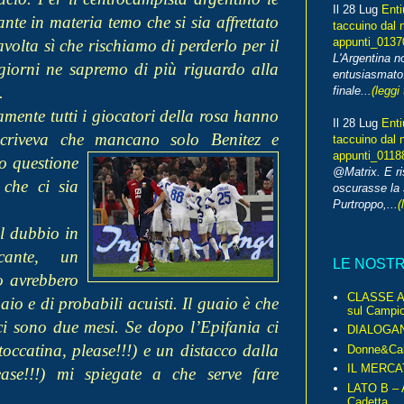
Il 28 Lug
Enti
te in materia temo che si sia affrettato
taccuino dal 
appunti_013
avolta sì che rischiamo di perderlo per il
L'Argentina 
iorni ne sapremo di più riguardo alla
entusiasmato
.
finale...
(leggi 
mente tutti i giocatori della rosa hanno
Il 28 Lug
Enti
 scriveva che mancano so
lo Benitez e
taccuino dal 
appunti_0118
o questione
@Matrix. E ri
 che ci sia
oscurasse la 
Purtroppo,...
(
l dubbio in
cante, un
LE NOST
ro avrebbero
CLASSE A 
io e di probabili acuisti. Il guaio è che
sul Campio
i sono due mesi. Se dopo l’Epifania ci
DIALOGA
ccatina, please!!!) e un distacco dalla
Donne&Cal
IL MERCA
ease!!!) mi spiegate a che serve fare
LATO B – A
Cadetta