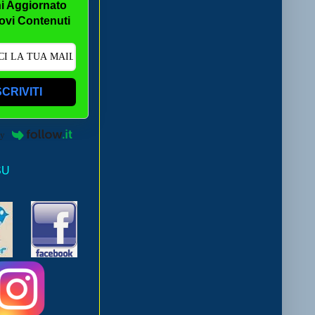
i Aggiornato
ovi Contenuti
SCRIVITI
by
SU