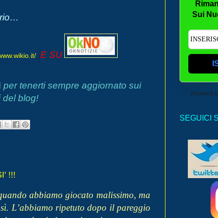
Riman
Sui Nu
erio…
E SU
I
d
per tenerti sempre aggiornato sui
Powered 
 del blog!
SEGUICI 
 !!!
 quando abbiamo giocato malissimo, ma
osì. L’abbiamo ripetuto dopo il pareggio