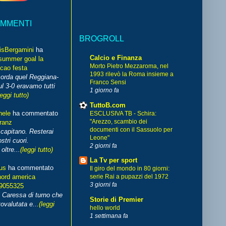
OMMENTI
BROGROLL
isBergamini
ha
Calcio e Finanza
summer goal la
Morto Pietro Mezzaroma, nel
cao festa
1993 rilevò la Roma insieme a
corda quel Reggiana-
Franco Sensi
l 3-0 eravamo tutti
1 giorno fa
leggi tutto)
TuttoB.com
hele
ha commentato
ESCLUSIVA TB - Schira:
"Arezzo, scambio dei
franz
documenti con il Sassuolo per
capitano. Resterai
Leone"
stri cuori.
2 giorni fa
ltre...
(leggi tutto)
La Tv per sport
us
ha commentato
Il giro del mondo in 80 giorni:
nord america
serie Rai a pupazzi del 1972
3 giorni fa
99055325
i Caressa di turno che
Storie di Premier
ovalutata e...
(leggi
hello world
1 settimana fa