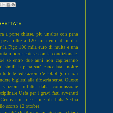
ASPETTATE
ara a porte chiuse, più un'altra con pena
sp
esa, oltre a 120 mila euro di multa.
r la Figc 100 mila euro di multa e una
rtita a porte chiuse con la condizionale.
oè se entro due anni non capiteranno
tti simili la pena sarà cancellata. Inoltre
r tutte le federazioni c'è l'obbligo di non
ndere biglietti alla tifoseria serba. Queste
 sanzioni inflitte dalla commissione
sciplinare Uefa per i gravi fatti avvenuti
Genova in occasione di Italia-Serbia
llo scorso 12 ottobre.
o. Vabbè che il regolamento parla chiaro