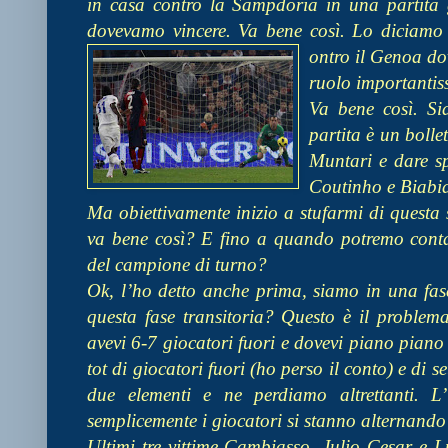
in casa contro la Sampdoria in una partita 
dovevamo vincere. Va bene così. Lo diciamo
ontro il Genoa do
ruolo importantis
Va bene così. Si
partita è un bolle
Muntari e dare sp
Coutinho e Biabi
Ma obiettivamente inizio a stufarmi di questa
va bene così? E fino a quando potremo contar
del campione di turno?
Ok, l’ho detto anche prima, siamo in una fas
questa fase transitoria? Questo è il problema
avevi 6-7 giocatori fuori e dovevi piano piano
tot di giocatori fuori (ho perso il conto) e di
due elementi e ne perdiamo altrettanti. 
semplicemente i giocatori si stanno alternando
Ultimi tre vittime Cambiasso, Julio Cesar e L