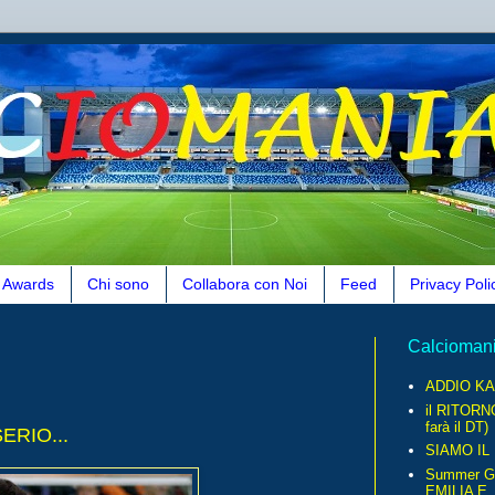
Awards
Chi sono
Collabora con Noi
Feed
Privacy Poli
Calcioman
ADDIO KA
il RITORN
farà il DT)
ERIO...
SIAMO IL
Summer G
EMILIA E..