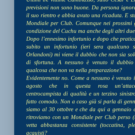
previsioni non sono buone. Da persona ignoran
il suo rientro e abbia avuto una ricaduta. E st
Mondiale per Club. Comunque nei prossimi g
condizione del Cuchu ma anche degli altri due
Dopo l’ennesimo infortunio e dopo che pratica
subito un infortunio (ieri sera qualcuno
Orlandoni) mi viene il dubbio che non sia sol
di sfortuna. A nessuno è venuto il dubbio
qualcosa che non va nella preparazione?
Evidentemente no. Come a nessuno è venuto i
agosto che in questa rosa un’attac
centrocampista di qualità e un terzino sinist
fatto comodo. Non a caso già si parla di genna
siamo al 30 ottobre e che da qui a gennaio c
ritroviamo con un Mondiale per Club perso (to
vetta abbastanza consistente (toccatina, pl
acquisti?