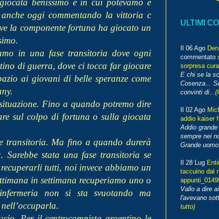
giocata benissimo e in cui potevamo e
 anche oggi commentando la vittoria c
ULTIMI C
ve la componente fortuna ha giocato un
simo.
Il 06 Ago
Den
amo in una fase transitoria dove ogni
commentato
ttino di guerra, dove ci tocca far giocare
sorpresa cura
E chi se la s
azio ai giovani di belle speranze come
Cosenza... Su
any.
convinti di...
(
 situazione. Fino a quando potremo dire
Il 02 Ago
Mic
e sul colpo di fortuna o sulla giocata
addio kaiser 
Addio grande 
sempre nei no
e transitoria. Ma fino a quando durerà
Grande uomo o
. Sarebbe stata una fase transitoria se
Il 28 Lug
Enti
 recuperarli tutti, noi invece abbiamo un
taccuino dal 
 settimana in settimana recuperiamo uno o
appunti_014
Vallo a dire a
L’infermeria non si sta svuotando ma
l'avevano sott
 nell’occuparla.
tutto)
ucio. Per il centrocampista argentino le