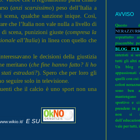
rso (
anzi scarsissimo
) peso dell’Italia a
AVVISO
i scena, qualche sanzione inique. Così,
e che l’Italia non vale nulla a livello di
Quest
N
E
R
A
Z
Z
U
R
di scena, punizioni giuste (
compresa la
soprattutto a
ionale all’Italia
) in linea con quello che
piacerebbe pe
BLOG PER
interisti si 
teressavano le decisioni della giustizia
tutti gli altri
he meritano (
che fine hanno fatto? li ho
Un blog ri
 stati estradati?
). Spero che per loro gli
appassionati
quelli con cui
no seguire solo in televisione.
colori nerazzurr
nquenti che il calcio è uno sport non una
sono ben a
mantengano
sportivo e ci
prendere in g
non si su
dell’educazion
E SU
vale per tutti, 