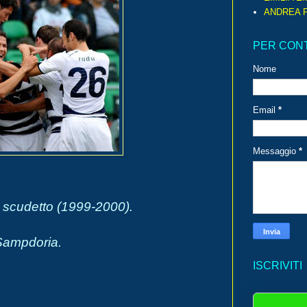
ANDREA P
PER CON
Nome
Email
*
Messaggio
*
mo scudetto (1999-2000).
 Sampdoria.
ISCRIVITI