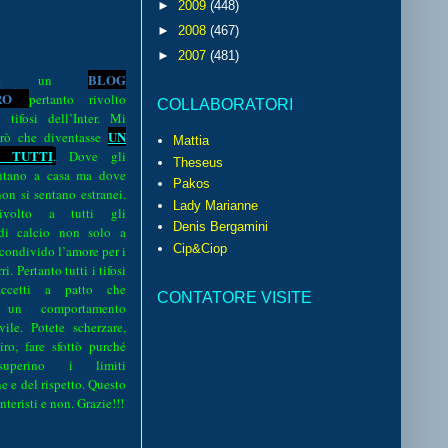
►
2009
(448)
►
2008
(467)
►
2007
(481)
BLOG
o è un
R
O
pertanto rivolto
COLLABORATORI
i tifosi dell’Inter. Mi
UN
rò che diventasse
Mattia
 TUTTI
.
Dove gli
Theseus
sentano a casa ma dove
Pakos
 non si sentano estranei.
Lady Marianne
volto a tutti gli
Denis Bergamini
 di calcio non solo a
Cip&Ciop
 condivido l’amore per i
i. Pertanto tutti i tifosi
ccetti a patto che
CONTATORE VISITE
 un comportamento
vile. Potete scherzare,
iro, fare sfottò purché
perino i limiti
e e del rispetto. Questo
interisti e non. Grazie!!!