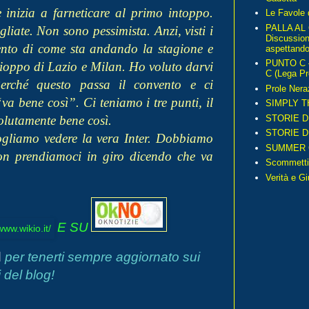
 inizia a farneticare al primo intoppo.
Le Favole 
PALLA AL
liate. Non sono pessimista. Anzi, visti i
Discussio
ento di come sta andando la stagione e
aspettando 
PUNTO C – 
chioppo di Lazio e Milan. Ho voluto darvi
C (Lega Pr
Perché questo passa il convento e ci
Prole Nera
a bene così”. Ci teniamo i tre punti, il
SIMPLY T
STORIE D
solutamente bene così.
STORIE D
ogliamo vedere la vera Inter. Dobbiamo
SUMMER 
on prendiamoci in giro dicendo che va
Scommetti
Verità e G
E SU
d
per tenerti sempre aggiornato sui
 del blog!