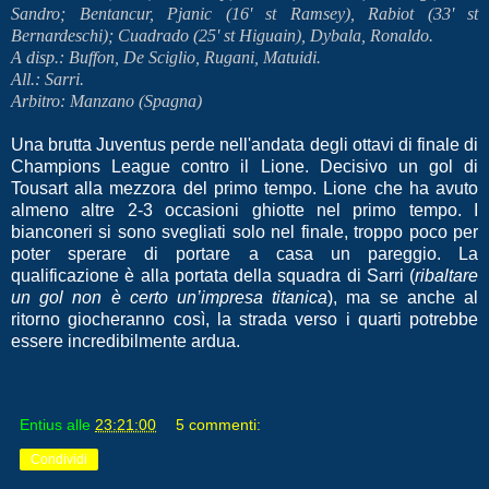
Sandro; Bentancur, Pjanic (16' st Ramsey), Rabiot (33' st
Bernardeschi); Cuadrado (25' st Higuain), Dybala, Ronaldo.
A disp.: Buffon, De Sciglio, Rugani, Matuidi.
All.: Sarri.
Arbitro: Manzano (Spagna)
Una brutta Juventus perde nell'andata degli ottavi di finale di
Champions League contro il Lione. Decisivo un gol di
Tousart alla mezzora del primo tempo. Lione che ha avuto
almeno altre 2-3 occasioni ghiotte nel primo tempo. I
bianconeri si sono svegliati solo nel finale, troppo poco per
poter sperare di portare a casa un pareggio. La
qualificazione è alla portata della squadra di Sarri (
ribaltare
un gol non è certo un’impresa titanica
), ma se anche al
ritorno giocheranno così, la strada verso i quarti potrebbe
essere incredibilmente ardua.
Entius
alle
23:21:00
5 commenti:
Condividi