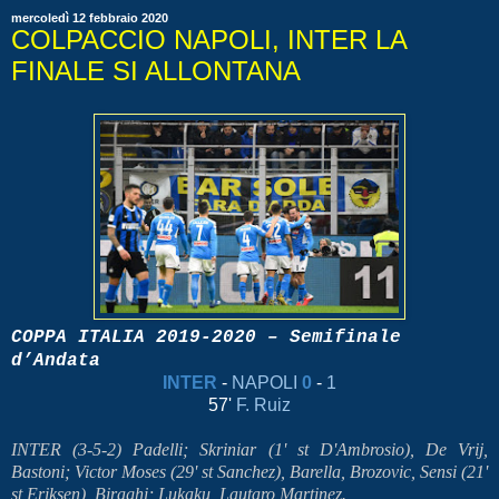
mercoledì 12 febbraio 2020
COLPACCIO NAPOLI, INTER LA
FINALE SI ALLONTANA
COPPA ITALIA 2019-2020 – Semifinale
d’Andata
INTER
-
NAPOLI
0
-
1
57'
F. Ruiz
INTER (3-5-2) Padelli; Skriniar (1' st D'Ambrosio), De Vrij,
Bastoni; Victor Moses (29' st Sanchez), Barella, Brozovic, Sensi (21'
st Eriksen), Biraghi; Lukaku, Lautaro Martinez.