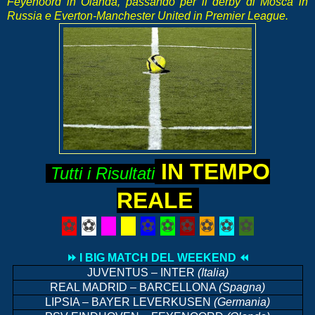
Feyenoord in Olanda, passando per il derby di Mosca in
Russia e Everton-Manchester United in Premier League.
IN TEMPO
Tutti i Risultati
REALE
⚽
⚽
⚽
⚽
⚽
⚽
⚽
⚽
⚽
⚽
⏩ I BIG MATCH DEL WEEKEND ⏪
JUVENTUS – INTER
(Italia)
REAL MADRID – BARCELLONA
(Spagna)
LIPSIA – BAYER LEVERKUSEN
(Germania)