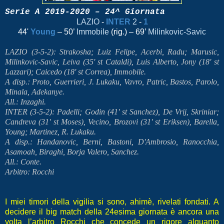
Serie A 2019-2020 – 24^ Giornata
LAZIO
-
INTER
2
-
1
44'
Young
– 50’
Immobile
(rig.) – 69’
Milinkovic-Savic
LAZIO (3-5-2): Strakosha; Luiz Felipe, Acerbi, Radu; Marusic,
Milinkovic-Savic, Leiva (35' st Cataldi), Luis Alberto, Jony (18' st
Lazzari); Caicedo (18' st Correa), Immobile.
A disp.: Proto, Guerrieri, J. Lukaku, Vavro, Patric, Bastos, Parolo,
Minala, Adekanye.
All.: Inzaghi.
INTER (3-5-2): Padelli; Godin (41' st Sanchez), De Vrij, Skriniar;
Candreva (31' st Moses), Vecino, Brozovi (31' st Eriksen), Barella,
Young; Martinez, R. Lukaku.
A disp.: Handanovic, Berni, Bastoni, D'Ambrosio, Ranocchia,
Asamoah, Biraghi, Borja Valero, Sanchez.
All.: Conte.
Arbitro: Rocchi
I miei timori della vigilia si sono, ahimè, rivelati fondati. A
decidere il big match della 24esima giornata è ancora una
volta l’arbitro Rocchi che concede un rigore alquanto