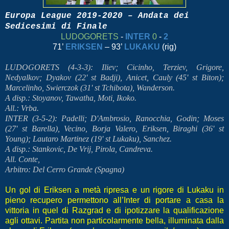
Europa League 2019-2020 – Andata dei
Sedicesimi di Finale
LUDOGORETS
-
INTER
0
-
2
71’
ERIKSEN
– 93’
LUKAKU
(rig)
LUDOGORETS (4-3-3): Iliev; Cicinho, Terziev, Grigore,
Nedyalkov; Dyakov (22' st Badji), Anicet, Cauly (45' st Biton);
Marcelinho, Swierczok (31' st Tchibota), Wanderson.
A disp.: Stoyanov, Tawatha, Moti, Ikoko.
All.: Vrba.
INTER (3-5-2): Padelli; D'Ambrosio, Ranocchia, Godin; Moses
(27' st Barella), Vecino, Borja Valero, Eriksen, Biraghi (36' st
Young); Lautaro Martinez (19' st Lukaku), Sanchez.
A disp.: Stankovic, De Vrij, Pirola, Candreva.
All. Conte,
Arbitro: Del Cerro Grande (Spagna)
Un gol di Eriksen a metà ripresa e un rigore di Lukaku in
pieno recupero permettono all’Inter di portare a casa la
vittoria in quel di Razgrad e di ipotizzare la qualificazione
agli ottavi. Partita non particolarmente bella, illuminata dalla