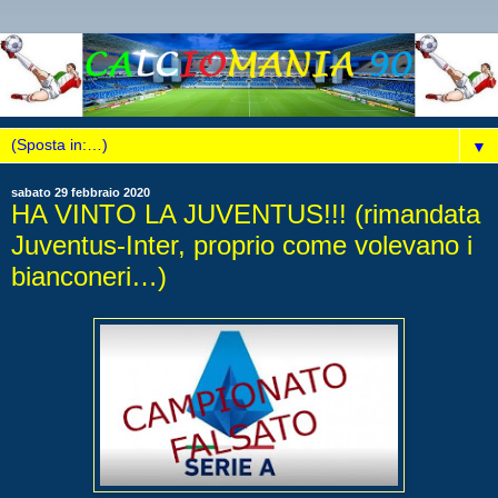
▼
sabato 29 febbraio 2020
HA VINTO LA JUVENTUS!!! (rimandata
Juventus-Inter, proprio come volevano i
bianconeri…)