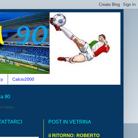
cy
Calcio2000
ia 90
n corso...
TATTARCI
POST IN VETRINA
il RITORNO: ROBERTO