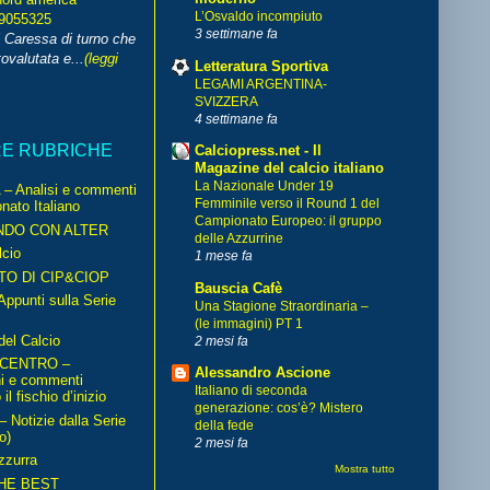
L’Osvaldo incompiuto
99055325
3 settimane fa
i Caressa di turno che
ovalutata e...
(leggi
Letteratura Sportiva
LEGAMI ARGENTINA-
SVIZZERA
4 settimane fa
RE RUBRICHE
Calciopress.net - Il
Magazine del calcio italiano
La Nazionale Under 19
– Analisi e commenti
Femminile verso il Round 1 del
nato Italiano
Campionato Europeo: il gruppo
NDO CON ALTER
delle Azzurrine
cio
1 mese fa
TO DI CIP&CIOP
Bauscia Cafè
ppunti sulla Serie
Una Stagione Straordinaria –
(le immagini) PT 1
del Calcio
2 mesi fa
 CENTRO –
Alessandro Ascione
ni e commenti
Italiano di seconda
il fischio d’inizio
generazione: cos’è? Mistero
Notizie dalla Serie
della fede
o)
2 mesi fa
zzurra
Mostra tutto
HE BEST