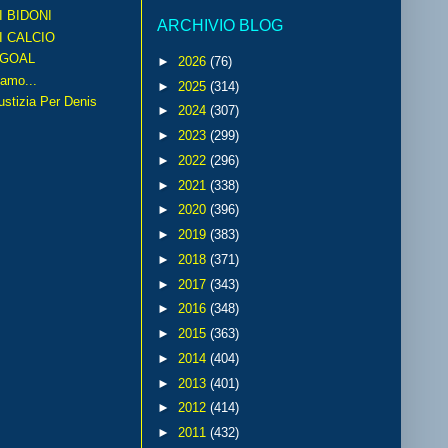
I BIDONI
ARCHIVIO BLOG
I CALCIO
GOAL
►
2026
(76)
amo...
►
2025
(314)
iustizia Per Denis
►
2024
(307)
►
2023
(299)
►
2022
(296)
►
2021
(338)
►
2020
(396)
►
2019
(383)
►
2018
(371)
►
2017
(343)
►
2016
(348)
►
2015
(363)
►
2014
(404)
►
2013
(401)
►
2012
(414)
►
2011
(432)