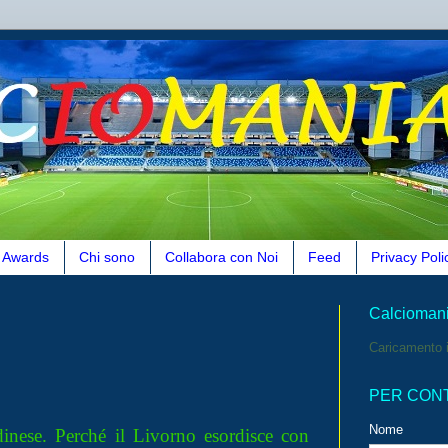
Awards
Chi sono
Collabora con Noi
Feed
Privacy Poli
Calcioman
Caricamento i
PER CON
Nome
dinese. Perché il Livorno esordisce con