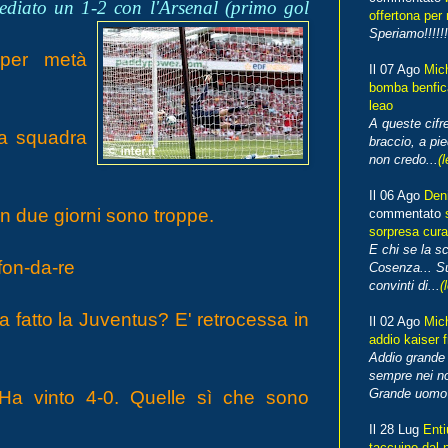
ediato un 1-2 con l'Arsenal (primo gol
offertona per 
Speriamo!!!!!!
 per metà
Il 07 Ago
Mic
bomba benfica
leao
A queste cifre
ta squadra
braccio, a pie
non credo...
(l
Il 06 Ago
Den
 in due giorni sono troppe.
commentato
sorpresa cura
E chi se la s
fon-da-re
Cosenza... Su
convinti di...
(
a fatto la Juventus? E' retrocessa in
Il 02 Ago
Mic
addio kaiser 
Addio grande 
sempre nei no
Grande uomo o
 Ha vinto 4-0. Quelle sì che sono
Il 28 Lug
Enti
taccuino dal 