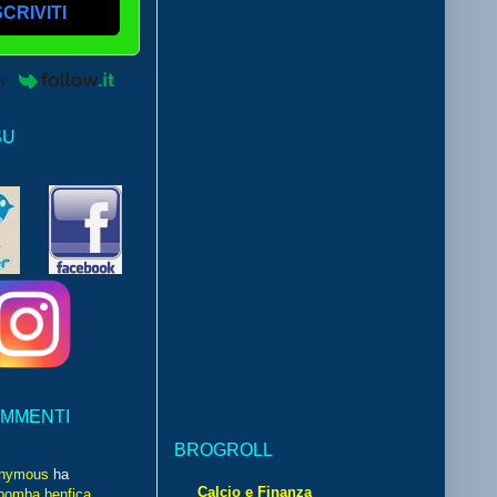
SCRIVITI
by
SU
OMMENTI
BROGROLL
nymous
ha
Calcio e Finanza
bomba benfica