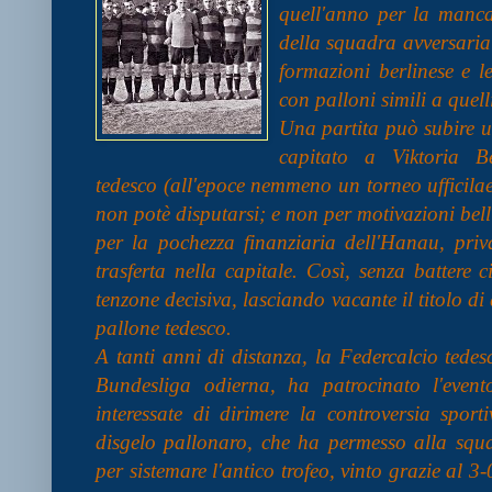
quell'anno per la mancan
della squadra avversaria 
formazioni berlinese e l
con palloni simili a quell
Una partita può subire u
capitato a Viktoria B
tedesco (all'epoce nemmeno un torneo ufficilae
non potè disputarsi; e non per motivazioni bell
per la pochezza finanziaria dell'Hanau, priv
trasferta nella capitale. Così, senza battere 
tenzone decisiva, lasciando vacante il titolo di
pallone tedesco.
A tanti anni di distanza, la Federcalcio tedes
Bundesliga odierna, ha patrocinato l'even
interessate di dirimere la controversia sport
disgelo pallonaro, che ha permesso alla squa
per sistemare l'antico trofeo, vinto grazie al 3-