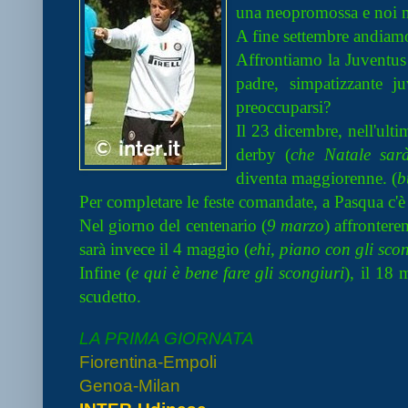
una neopromossa e noi 
A fine settembre andiam
Affrontiamo la Juventus
padre, simpatizzante j
preoccuparsi?
Il 23 dicembre, nell'ultim
derby (
che Natale sar
diventa maggiorenne. (
b
Per completare le feste comandate, a Pasqua c'è 
Nel giorno del centenario (
9 marzo
) affrontere
sarà invece il 4 maggio (
ehi, piano con gli sco
Infine (
e qui è bene fare gli scongiuri
), il 18
scudetto.
LA PRIMA GIORNATA
Fiorentina-Empoli
Genoa-Milan