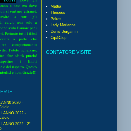
.
Dove gli
sentano a casa ma dove
Mattia
 non si sentano estranei.
Theseus
volto a tutti gli
Pakos
 di calcio non solo a
Lady Marianne
 condivido l’amore per i
Denis Bergamini
i. Pertanto tutti i tifosi
Cip&Ciop
ccetti a patto che
 un comportamento
vile. Potete scherzare,
CONTATORE VISITE
iro, fare sfottò purché
perino i limiti
e e del rispetto. Questo
interisti e non. Grazie!!!
R IS...
'ANN0 2020 -
Calcio
L'ANNO 2022 -
Calcio
'ANNO 2022 - 2°
o