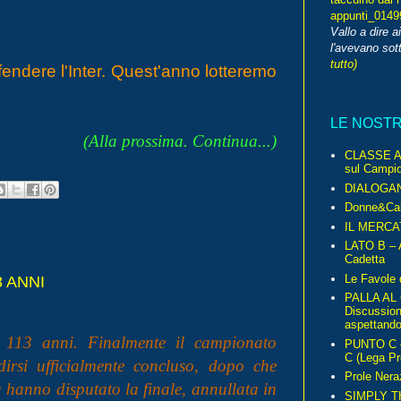
appunti_014
Vallo a dire a
l'avevano sott
tutto)
fendere l'Inter. Quest'anno lotteremo
LE NOST
(Alla prossima. Continua...)
CLASSE A 
sul Campio
DIALOGA
Donne&Cal
IL MERCA
LATO B – A
Cadetta
Le Favole 
3 ANNI
PALLA AL
Discussio
aspettando 
r 113 anni. Finalmente il campionato
PUNTO C – 
C (Lega Pr
irsi ufficialmente concluso, dopo che
Prole Nera
 hanno disputato la finale, annullata in
SIMPLY T