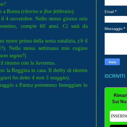
no?
o a Roma (
ritorno a fine febbraio
).
Email
*
 il 4 novembre. Nello stesso giorno mio
uventino, compie 60 anni. Ci sarà da
Messaggio
*
o turno prima della sosta natalizia, c'è il
à
?).
Nella stessa settimana mio cugino
uon segno
?)
il ritorno con la Juventus.
mo la Reggina in casa. Il derby di ritorno
ISCRIVITI
ngiuri ho detto 4 non 5 maggio
).
 maggio a Parma potremmo festeggiare lo
Riman
Sui Nu