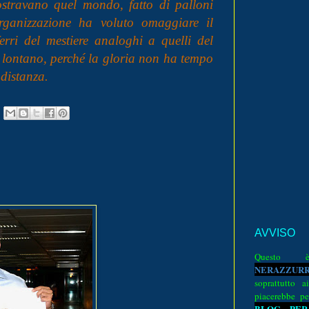
mostravano quel mondo, fatto di palloni
rganizzazione ha voluto omaggiare il
rri del mestiere analoghi a quelli del
 lontano, perché la gloria non ha tempo
distanza.
AVVISO
Quest
N
E
R
A
Z
Z
U
R
soprattutto a
piacerebbe pe
BLOG PER