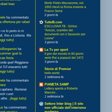
Morto Pietro Mezzaroma, nel
rafael leao
1993 rilevò la Roma insieme a
Franco Sensi
2 giorni fa
hele
ha commentato
 offertona per rafael
TuttoB.com
ESCLUSIVA TB - Schira:
"Arezzo, scambio dei
 ce lo porto io in
documenti con il Sassuolo per
di, fino a Lisbona. Ma
Leone"
eggi tutto)
3 giorni fa
isBergamini
ha
La Tv per sport
summer goal la
Il giro del mondo in 80 giorni:
cao festa
serie Rai a pupazzi del 1972
3 giorni fa
corda quel Reggiana-
l 3-0 eravamo tutti
Storie di Premier
leggi tutto)
hello world
1 settimana fa
hele
ha commentato
PIANETA SAMP
franz
Lettera aperta a Roberto
capitano. Resterai
Mancini...
stri cuori.
1 settimana fa
ltre...
(leggi tutto)
Settore Inter blog | Il sito
us
ha commentato
non ufficiale dell'interismo
moderno
nord america