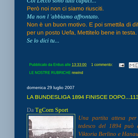
Col Lecco sono tutti capaci...
Però noi non ci siamo riusciti.
Ma non l 'abbiamo affrontato.
Non è un buon motivo. E poi smettila di di
per un posto Uefa, Mettitelo bene in testa.
Se lo dici tu...
Pubblicato da
Entius
alle
13:33:00
1 commento:
LE NOSTRE RUBRICHE
rewind
domenica 29 luglio 2007
LA BUNDESLIGA 1894 FINISCE DOPO...11
Da
TgCom Sport
U
na partita attesa pe
tedesco del 1894 può d
Viktoria Berlino e Hanau