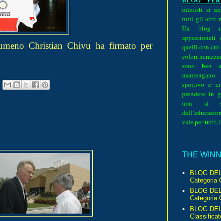
interisti si 
tutti gli altri
Un blog ri
appassionati
 rumeno Christian Chivu ha firmato per
quelli con cui
colori nerazzurr
sono ben a
mantengano
sportivo e ci
prendere in g
non si su
dell’educazion
vale per tutti, 
THE WINNE
BLOG DEL
Categoria 
BLOG DEL
Categoria 
BLOG DELL
Classificat