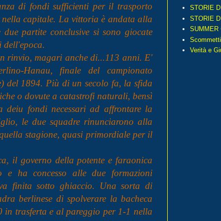
za di fondi sufficienti per il trasporto
STORIE D
nella capitale. La vittoria è andata alla
STORIE D
SUMMER 
e due partite conclusive si sono giocate
Scommetti
i dell'epoca.
Verità e G
n rinvio, magari anche di...113 anni. E'
erlino-Hanau, finale del campionato
) del 1894. Più di un secolo fa, la sfida
iche o dovute a catastrofi naturali, bensì
a deiu fondi necessari ad affrontare la
ciglio, le due squadre rinunciarono alla
 quella stagione, quasi primordiale per il
ca, il governo della potente e faraonica
to e ha concesso alle due formazioni
iva finita sotto ghiaccio. Una sorta di
dra berlinese di spolverare la bacheca
0 in trasferta e al pareggio per 1-1 nella