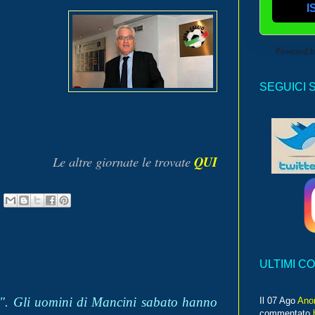
I
Powered 
SEGUICI 
Le altre giornate le trovate
QUI
ULTIMI C
up". Gli uomini di Mancini sabato hanno
Il 07 Ago
Ano
commentato