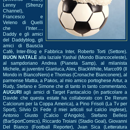
Lenny (Sfrenzy
Channel),
Francesco e
Veleno di Quelli
che l’Inter…,
Daddy e gli amici
del Daddyblog, gli
amici di Bauscia
Café, Inter-Blog e Fabbrica Inter, Roberto Torti (Settore).
BUON NATALE
alla laziale Yashal (Mondo Biancoceleste),
al sampdoriano Andrea (Pianeta Samp), al milanista
Michele, ai juventini Gianluca, Alex, BlackWhite, Marco99 (Il
Mondo in BiancoNero) e Thomas (Cronache Bianconere), al
parmense Mattia, a Pakos, al mio amico portoghese Artur, a
Rudy, Stefano e Simone che di tanto in tanto commentano.
AUGURI
agli amici di Target Fantacalcio (in particolare a
Davide che questa estate ha collaborato con De Rerum
Calciorum per la Coppa America), a Pino Frisoli (La Tv per
Sport), Silvio Di Fede (I miei articoli sul calcio inglese),
Antonio Giusto (Calcio d’Angolo), Stefano Bellesi
(BarSportComics), Riccardo Troiani (Stadio Goal), Giovanni
Del Bianco (Football Reporter), Jvan Sica (Letteratura