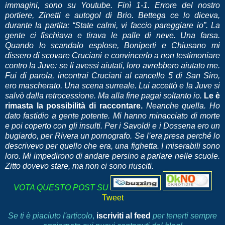
immagini, sono su Youtube. Finì 1-1. Errore del nostro
portiere, Zinetti e autogol di Brio. Bettega ce lo diceva,
durante la partita: “State calmi, vi faccio pareggiare io”. La
gente ci fischiava e tirava le palle di neve. Una farsa.
Quando lo scandalo esplose, Boniperti e Chiusano mi
dissero di scovare Cruciani e convincerlo a non testimoniare
contro la Juve: se li avessi aiutati, loro avrebbero aiutato me.
Fui di parola, incontrai Cruciani al cancello 5 di San Siro,
ero mascherato. Una scena surreale. Lui accettò e la Juve si
salvò dalla retrocessione. Ma alla fine pagai soltanto io.
Le è
rimasta la possibilità di raccontare.
Neanche quella. Ho
dato fastidio a gente potente. Mi hanno minacciato di morte
e poi coperto con gli insulti. Per i Savoldi e i Dossena ero un
bugiardo, per Rivera un pornografo. Se l’era presa perché lo
descrivevo per quello che era, una fighetta. I miserabili sono
loro. Mi impedirono di andare persino a parlare nelle scuole.
Zitto dovevo stare, ma non ci sono riusciti.
VOTA QUESTO POST SU
Tweet
Se ti è piaciuto l'articolo
,
iscriviti al feed
per tenerti sempre