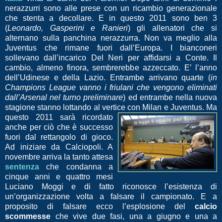
nerazzurri sono alle prese con un ricambio generazionale
che stenta a decollare. E in questo 2011 sono ben 3
(
Leonardo, Gasperini e Ranieri
) gli allenatori che si
alternano sulla panchina nerazzurra. Non va meglio alla
Juventus che rimane fuori dall’Europa. I bianconeri
sollevano dall’incarico Del Neri per affidarsi a Conte. Il
cambio, almeno finora, sembrerebbe azzeccato. E’ l’anno
dell’Udinese e della Lazio. Entrambe arrivano quarte (
in
Champions League vanno i friulani che vengono eliminati
dall’Arsenal nel turno preliminare
) ed entrambe nella nuova
stagione stanno lottando al vertice con Milan e Juven
tus. Ma
questo 2011 sarà ricordato
anche per ciò che è successo
fuori dal rettangolo di gioco.
Ad iniziare da Calciopoli. A
novembre arriva la tanto attesa
sentenza
che condanna a
cinque anni e quattro mesi
Luciano Moggi e di fatto riconosce l’esistenza di
un’organizzazione volta a falsare il campionato. E a
proposito di falsare ecco l’esplosione del
calcio
scommesse
che vive due fasi, una a giugno e una a