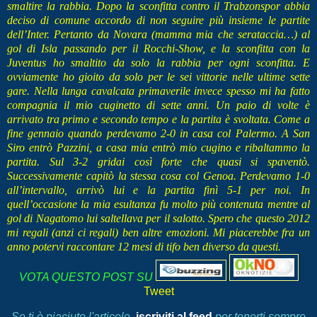
smaltire la rabbia. Dopo la sconfitta contro il Trabzonspor abbia
deciso di comune accordo di non seguire più insieme le partite
dell’Inter. Pertanto da Novara (mamma mia che serataccia…) al
gol di Isla passando per il Rocchi-Show, e la sconfitta con la
Juventus ho smaltito da solo la rabbia per ogni sconfitta. E
ovviamente ho gioito da solo per le sei vittorie nelle ultime sette
gare. Nella lunga cavalcata primaverile invece spesso mi ha fatto
compagnia il mio cuginetto di sette anni. Un paio di volte è
arrivato tra primo e secondo tempo e la partita è svoltata. Come a
fine gennaio quando perdevamo 2-0 in casa col Palermo. A San
Siro entrò Pazzini, a casa mia entrò mio cugino e ribaltammo la
partita. Sul 3-2 gridai così forte che quasi si spaventò.
Successivamente capitò la stessa cosa col Genoa. Perdevamo 1-0
all’intervallo, arrivò lui e la partita finì 5-1 per noi. In
quell’occasione la mia esultanza fu molto più contenuta mentre al
gol di Nagatomo lui saltellava per il salotto. Spero che questo 2012
mi regali (anzi ci regali) ben altre emozioni. Mi piacerebbe fra un
anno potervi raccontare 12 mesi di tifo ben diverso da questi.
VOTA QUESTO POST SU
Tweet
Se ti è piaciuto l'articolo
,
iscriviti al feed
per tenerti sempre