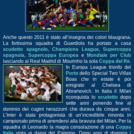
Anche questo 2011 è stato all’insegna dei colori b
laugrana.
La fortissima squadra di Guardiola ha portato a casa
scudetto spagnolo
,
Champions League
,
Supercoppa
spagnola
,
Supercoppa Europea
e
Mondiale per Club
lasciando al Real Madrid di Mouri
nho la sola
Coppa del Re
.
In Europa League trionfo del
Porto
dello Special Two Villas
Boas che in estate è poi
emigrato al Chelsea di
Abramovich. In Italia il Milan
riconquista lo
scudetto
dopo
sette anni ponendo fine al
dominio dei cugini nerazzurri che durava da cinque anni.
L’Inter è stata protagonista di un’incredibile rimonta in
campionato prima di arrendersi alla bravura del Milan. Per la
squadra di Leonardo la magra consolazione di una
Coppa
Italia
vinta ai danni del Palermo. Dopo anni di dominio i