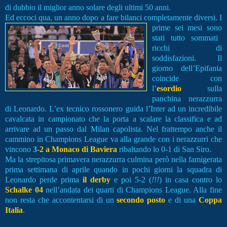
di dubbio il miglior anno solare degli ultimi 50 anni.
Ed eccoci qua, un anno dopo a fare bilanci completamente diversi. I
prime sei mesi sono
stati tutto sommati
ricchi di
soddisfazioni. Il
giorno dell’Epifania
coincide con
l’
esordio
sulla
panchina nerazzurra
di Leonardo. L’ex tecnico rossonero guida l’Inter ad un incredibile
cavalcata in campionato che la porta a scalare la classifica e ad
arrivare ad un passo dal Milan capolista. Nel frattempo anche il
cammino in Champions League va alla grande con i nerazzurri che
vincono
3
-2 a Monaco di Baviera
ribaltando lo 0-1 di San Siro.
Ma la strepitosa primavera nerazzurra culmina però nella famigerata
prima settimana di aprile quando in pochi giorni la squadra di
Leonardo perde prima
il derby
e poi 5-2 (
!!!
) in casa contro lo
Schalke 04
nell’andata dei quarti di Champions League. Alla fine
non resta che accontentarsi di un
secondo posto
e di una
Coppa
Italia
.