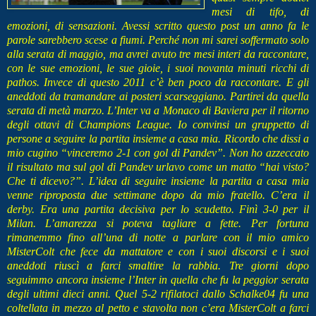
mesi di tifo, di
emozioni, di sensazioni. Avessi scritto questo post un anno fa le
parole sarebbero scese a fiumi. Perché non mi sarei soffermato solo
alla serata di maggio, ma avrei avuto tre mesi interi da raccontare,
con le sue emozioni, le sue gioie, i suoi novanta minuti ricchi di
pathos. Invece di questo 2011 c’è ben poco da raccontare. E gli
aneddoti da tramandare ai posteri scarseggiano. Partirei da quella
serata di metà marzo. L’Inter va a Monaco di Baviera per il ritorno
degli ottavi di Champions League. Io convinsi un gruppetto di
persone a seguire la partita insieme a casa mia. Ricordo che dissi a
mio cugino “vinceremo 2-1 con gol di Pandev”. Non ho azzeccato
il risultato ma sul gol di Pandev urlavo come un matto “hai visto?
Che ti dicevo?”. L’idea di seguire insieme la partita a casa mia
venne riproposta due settimane dopo da mio fratello. C’era il
derby. Era una partita decisiva per lo scudetto. Finì 3-0 per il
Milan. L’amarezza si poteva tagliare a fette. Per fortuna
rimanemmo fino all’una di notte a parlare con il mio amico
MisterColt che fece da mattatore e con i suoi discorsi e i suoi
aneddoti riuscì a farci smaltire la rabbia. Tre giorni dopo
seguimmo ancora insieme l’Inter in quella che fu la peggior serata
degli ultimi dieci anni. Quel 5-2 rifilatoci dallo Schalke04 fu una
coltellata in mezzo al petto e stavolta non c’era MisterColt a farci