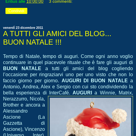
Entius
alle
10:00:00
3 commenti:
Condividi
venerdì 23 dicembre 2011
A TUTTI GLI AMICI DEL BLOG...
BUON NATALE !!!
Tempo di Natale, tempo di auguri. Come ogni anno voglio
continuare in quel piacevole rituale che è fare gli auguri di
BUON NATALE
a tutti gli amici del blog cogliendo
l’occasione per ringraziarvi uno per uno visto che non lo
faccio giorno per giorno.
AUGURI DI BUON NATALE
a
Antonio, Andrea, Alex e Sergio con cui sto condividendo la
bella esperienza di InterCafé.
AUGURI
a Winnie, Matrix,
Nerazzurro, N
icola,
Brother e ancora a
Alessandro
Ascione (La
Gazzetta di
Ascione), Vincenzo
(Universo Inter),