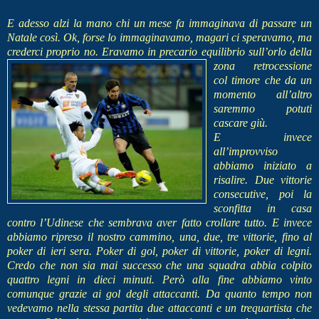
E adesso alzi la mano chi un mese fa immagi
nava di passare un
Natale così. Ok, forse lo immaginavamo, magari ci speravamo, ma
crederci proprio no. Eravamo in precario equili
brio sull’orlo della
zona retrocessione
col timore che da un
momento all’altro
saremmo potuti
cascare giù.
E invece
all’improvviso
abbiamo iniziato a
risalire. Due vittorie
consecutive, poi la
sconfitta in casa
contro l’Udinese che sembrava aver fatto crollare tutto. E invece
abbiamo ripreso il nostro cammino, una, due, tre vittorie, fino al
poker di ieri sera. Poker di gol, poker di vittorie, poker di legni.
Credo che non sia mai successo che una squadra abbia colpito
quattro legni in dieci minuti. Però alla fine abbiamo vinto
comunque grazie ai gol degli attaccanti. Da quanto tempo non
vedevamo nella stessa partita due attaccanti e un trequartista che