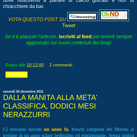
dove riusciremo a parlare di calcio giocato e non di
chiacchiere da bar.
VOTA QUESTO POST SU
Tweet
Se ti è piaciuto l'articolo
,
iscriviti al feed
per tenerti sempre
aggiornato sui nuovi contenuti del blog!
Entius
alle
10:12:00
2 commenti:
Condividi
venerdì 30 dicembre 2011
DALLA MANITA ALLA META'
CLASSIFICA, DODICI MESI
NERAZZURRI
Ci eravamo lasciati
un anno fa
, freschi campioni del Mondo al
termine di un anno solare bellissimo ed emozionante.
Senza ombra