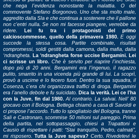
che nega l’evidenza nonostante la malattia. O del
commovente Stefano Borgonovo. Uno che sta molto male,
aggredito dalla Sla e che continua a sostenere che il pallone
non c’entri nulla. Se non mi facesse piangere, verrebbe da
ridere.
Lei fu tra i protagonisti del primo
calcioscommesse, quello della primavera 1980.
E oggi
succede la stessa cosa. Partite combinate, risultati
compromessi, soldi gestiti dalla camorra, dalla mafia, dalla
‘ndrangheta.
La ‘ndrangheta forse uccise Bergamini. Lei
ci scrisse un libro.
Che è servito per riaprire l’inchiesta,
dopo più di 20 anni. Bergamini era l’ingenuo, il ragazzo
pulito, smarrito in una vicenda più grande di lui. La scoprì,
provò a uscirne e lo fecero fuori. Dentro la sua squadra, il
Cosenza, c’era chi organizzava traffici di droga. Bergamini
era l’anello debole e fu suicidato.
Dica la verità. Lei ce l’ha
con la Juve, fin dal 1980.
Al contrario. La salvai. Nell’ 80
giocavo con il Bologna. Bettega chiamò a casa di Savoldi e
ci propose l’accordo. Tutto lo spogliatoio del Bologna, tranne
Sali e Castronaro, scommise 50 milioni sul pareggio. Prima
della partita, nel sottopassaggio, chiesi a Trapattoni e
Causio di rispettare i patti: “Stai tranquillo, Pedro, calmati”,
mi risposero.
Tutta la Juve sapeva?
Certo. Rivedetevi le