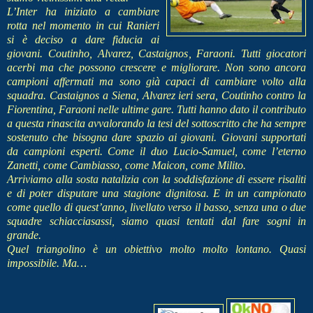
L’Inter ha iniziato a cambiare
rotta nel momento in cui Ranieri
si è deciso a dare fiducia ai
giovani. Coutinho, Alvarez, Castaignos, Faraoni. Tutti giocatori
acerbi ma che possono crescere e migliorare. Non sono ancora
campioni affermati ma sono già capaci di cambiare volto alla
squadra. Castaignos a Siena, Alvarez ieri sera, Coutinho contro la
Fiorentina, Faraoni nelle ultime gare. Tutti hanno dato il contributo
a questa rinascita avvalorando la tesi del sottoscritto che ha sempre
sostenuto che bisogna dare spazio ai giovani. Giovani supportati
da campioni esperti. Come il duo Lucio-Samuel, come l’eterno
Zanetti, come Cambiasso, come Maicon, come Milito.
Arriviamo alla sosta natalizia con la soddisfazione di essere risaliti
e di poter disputare una stagione dignitosa. E in un campionato
come quello di quest’anno, livellato verso il basso, senza una o due
squadre schiacciasassi, siamo quasi tentati dal fare sogni in
grande.
Quel triangolino è un obiettivo molto molto lontano. Quasi
impossibile. Ma…