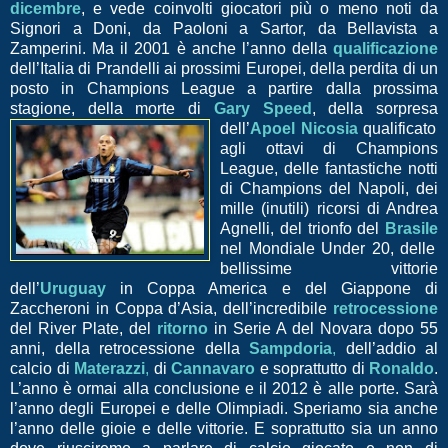
dicembre
, e vede coinvolti giocatori più o meno noti da
Signori a Doni, da Paoloni a Sartor, da Bellavista a
Zamperini. Ma il 2001 è anche l’anno della
qualificazione
dell’Italia di Prandelli ai prossimi Europei, della perdita di un
posto in Champions League a partire dalla prossima
stagione, della morte di
Gary Speed
, della sorpresa
dell’
Apoel Nicosia
qualificato
agli ottavi di Champions
League, delle fantastiche notti
di Champions del Napoli, dei
mille (inutili) ricorsi di Andrea
Agnelli, del trionfo del
Brasile
nel Mondiale Under 20, delle
bellissime vittorie
dell’
Uruguay
in Coppa America e del Giappone di
Zaccheroni in Coppa d’Asia, dell’incredibile
retrocessione
del River Plate, del
ritorno
in Serie A del Novara dopo 55
anni, della retrocessione della
Sampdoria
,
dell’addio al
calcio di
Materazzi
,
di
Cannavaro
e soprattutto di
Ronaldo
.
L’anno è ormai alla conclusione e il 2012 è alle porte. Sarà
l’anno degli Europei e delle Olimpiadi. Speriamo sia anche
l’anno delle gioie e delle vittorie. E soprattutto sia un anno