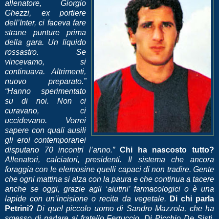
allenatore, Giorgio
Ghezzi, ex portiere
dell’Inter, ci faceva fare
strane punture prima
della gara. Un liquido
rossastro. Se
vincevamo, si
continuava. Altrimenti,
nuovo preparato.”
“Hanno sperimentato
su di noi. Non ci
curavano, ci
uccidevano. Vorrei
sapere con quali ausili
gli eroi contemporanei
disputano 70 incontri l’anno.”
Chi ha nascosto tutto?
Allenatori, calciatori, presidenti. Il sistema che ancora
foraggia con le elemosine quelli capaci di non tradire. Gente
che ogni mattina si alza con la paura e che continua a tacere
anche se oggi, grazie agli ‘aiutini’ farmacologici o è una
lapide con un’incisione o recita da vegetale.
Di chi parla
Petrini?
Di quel piccolo uomo di Sandro Mazzola, che ha
smesso di parlare al fratello Ferruccio. Di Picchio De Sisti,