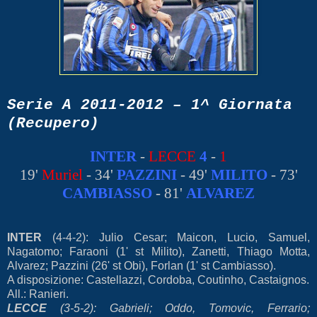
Serie A 2011-2012 – 1^ Giornata
(Recupero)
INTER
-
LECCE
4
-
1
19'
Muriel
- 34'
PAZZINI
- 49'
MILITO
- 73'
CAMBIASSO
- 81'
ALVAREZ
INTER
(4-4-2): Julio Cesar; Maicon, Lucio, Samuel,
Nagatomo; Faraoni (1' st Milito), Zanetti, Thiago Motta,
Alvarez; Pazzini (26' st Obi), Forlan (1' st Cambiasso).
A disposizione: Castellazzi, Cordoba, Coutinho, Castaignos.
All.: Ranieri.
LECCE
(3-5-2): Gabrieli; Oddo, Tomovic, Ferrario;