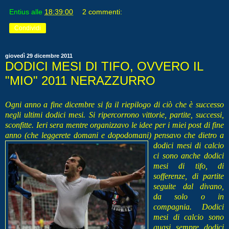
Entius
alle
18:39:00
2 commenti:
Condividi
giovedì 29 dicembre 2011
DODICI MESI DI TIFO, OVVERO IL
"MIO" 2011 NERAZZURRO
Ogni anno a fine dicembre si fa il riepilogo di ciò che è successo
negli ultimi dodici mesi. Si ripercorrono vittorie, partite, successi,
sconfitte. Ieri sera mentre organizzavo le idee per i miei post di fine
anno (che leggerete domani e dopodomani) pensavo c
he dietro a
dodici mesi di calcio
ci sono anche dodici
mesi di tifo, di
sofferenze, di partite
seguite dal divano,
da solo o in
compagnia. Dodici
mesi di calcio sono
quasi sempre dodici