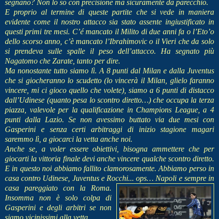
segnano? Non lo so con precisione ma sicuramente da parecchio.
E proprio al termine di queste partite che si vede in maniera
evidente come il nostro attacco sia stato assente ingiustificato in
questi primi tre mesi. C’é mancato il Milito di due anni fa o l’Eto’o
dello scorso anno, c’è mancato l’Ibrahimovic o il Vieri che da solo
si prendeva sulle spalle il peso dell’attacco. Ha segnato più
Nagatomo che Zarate, tanto per dire.
Ma nonostante tutto siamo lì. A 8 punti dal Milan e dalla Juventus
che si giocheranno lo scudetto (lo vincerà il Milan, glielo faranno
vincere, mi ci gioco quello che volete), siamo a 6 punti di distacco
dall’Udinese (quanto pesa lo scontro diretto…) che occupa la terza
piazza, valevole per la qualificazione in Champions League, a 4
punti dalla Lazio. Se non avessimo buttato via due mesi con
Gasperini e senza certi arbitraggi di inizio stagione magari
saremmo lì, a giocarci la vetta anche noi.
Anche se, a voler essere obiettivi, bisogna ammettere che per
giocarti la vittoria finale devi anche vincere qualche scontro diretto.
E in questo noi abbiamo fallito clamorosamente. Abbiamo perso in
casa contro Udinese, Juventus e Rocchi... ops… N
apoli e sempre in
casa pareggiato con la Roma.
Insomma non è solo colpa di
Gasperini e degli arbitri se non
siamo vicinissimi alla vetta.