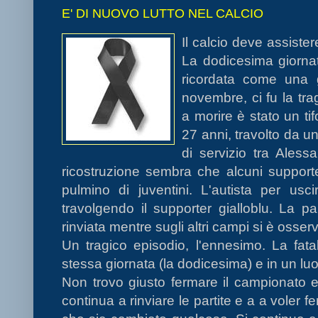
E' DI NUOVO LUTTO NEL CALCIO
Il calcio deve assister
La dodicesima giorna
ricordata come una gi
novembre, ci fu la tra
a morire è stato un t
27 anni, travolto da u
di servizio tra Aless
ricostruzione sembra che alcuni suppor
pulmino di juventini. L'autista per usci
travolgendo il supporter gialloblu. La p
rinviata mentre sugli altri campi si è osser
Un tragico episodio, l'ennesimo. La fat
stessa giornata (la dodicesima) e in un luo
Non trovo giusto fermare il campionato e 
continua a rinviare le partite e a a voler