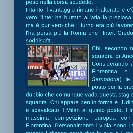
peso nella corsa scudetto.
Intanto il vantaggio rimane inalterato e c
vero l'Inter ha buttato all'aria la prezio
ma è pur vero che il turno era più favor
l'ha persa più la Roma che l'Inter. Cr
soddisaftti.
Chi, secondo
m
squadra di Ance
Considerando a
Fiorentina e
Sampdoria
) le 
posto per la pr
dubbio che comunque vada questa stagion
squadra. Chi appare ben in forma è l'Udine
e scavalcato il Milan al quinto posto. I f
massima competiz
ione europea con
Fiorentina. Personalmente i viola sono i 