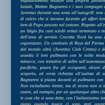
inquadramento militare alla propria passion
laziale, Matteo Bagnaresi e i suoi compagni a
Juventus durante una sosta all’autogrill: no
di calcio che si stavano facendo gli affari lo
best di Pupo pescato nel cestone. Rispetto all’
un litigio fra cani sciolti ormai terminato e m
dell’area di servizio Crocetta Nord ha una 
organizzato. Un centinaio di Boys del Parma 
dal mondo ultrà (Juventus Club Crema) e dopo
assedia il loro pullmann con le solite modali
minacce, con tentativo di salire sull’automezz
pacifiche, paura fra gli occupanti, alcuni d
scoperto, ed ovvia richiesta all’autista di s
Bagnaresi si piazza davanti al pullmann con l
Non escludiamo niente, ma di sicuro non si t
essere, ad esempio, per un qualunque altro clien
le cose che si sono dette, con l’italianissimo ten
piano quando invece ci sono stati aggresso