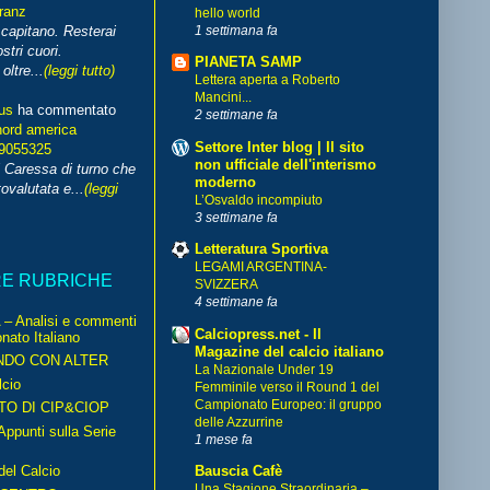
franz
hello world
1 settimana fa
capitano. Resterai
stri cuori.
PIANETA SAMP
ltre...
(leggi tutto)
Lettera aperta a Roberto
Mancini...
us
ha commentato
2 settimane fa
nord america
Settore Inter blog | Il sito
99055325
non ufficiale dell'interismo
i Caressa di turno che
moderno
ovalutata e...
(leggi
L’Osvaldo incompiuto
3 settimane fa
Letteratura Sportiva
LEGAMI ARGENTINA-
RE RUBRICHE
SVIZZERA
4 settimane fa
– Analisi e commenti
Calciopress.net - Il
nato Italiano
Magazine del calcio italiano
NDO CON ALTER
La Nazionale Under 19
cio
Femminile verso il Round 1 del
Campionato Europeo: il gruppo
TO DI CIP&CIOP
delle Azzurrine
ppunti sulla Serie
1 mese fa
del Calcio
Bauscia Cafè
Una Stagione Straordinaria –