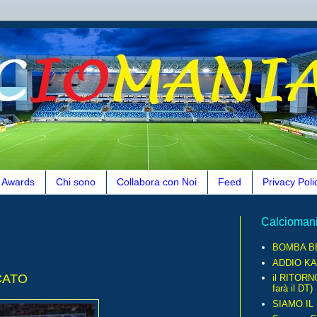
Awards
Chi sono
Collabora con Noi
Feed
Privacy Poli
Calcioman
BOMBA B
ADDIO KA
CATO
il RITORN
farà il DT)
SIAMO IL