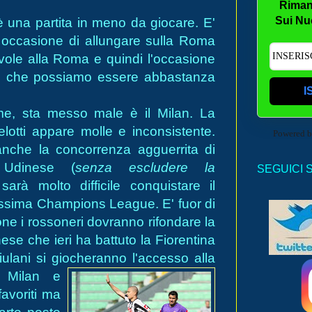
Riman
Sui Nu
'è una partita in meno da giocare. E'
sa occasione di allungare sulla Roma
evole alla Roma e quindi l'occasione
edo che possiamo essere abbastanza
I
e, sta messo male è il Milan. La
lotti appare molle e inconsistente.
Powered 
nche la concorrenza agguerrita di
 Udinese (
senza escludere la
SEGUICI 
sarà molto difficile conquistare il
ossima Champions League. E' fuor di
e i rossoneri dovranno rifondare la
se che ieri ha battuto la Fiorentina
riulani si giocheranno l'accesso alla
 Milan e
favoriti ma