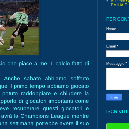
Summer G
EMILIA E..
PER CON
Nome
Email
*
io che piace a me. Il calcio fatto di
Messaggio
*
. Anche sabato abbiamo sofferto
que il primo tempo abbiamo giocato
otuto raddoppiare e chiudere la
'apporto di giocatori importanti come
 deve recuperare questi giocatori e
ISCRIVITI
oma avrà la Champions League mentre
r una settimana potrebbe avere il suo