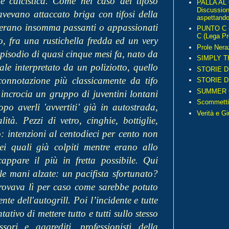
e calcistica. Come nel caso del tifoso
PALLA AL
Discussio
vevano attaccato briga con tifosi della
aspettando 
n erano insomma passanti o appassionati
PUNTO C – 
C (Lega Pr
ro, fra una rustichella fredda ed un very
Prole Nera
episodio di quasi cinque mesi fa, nato da
SIMPLY T
ale interpretato da un poliziotto, quello
STORIE D
connotazione più classicamente da tifo
STORIE D
SUMMER 
incrocia un gruppo di juventini lontani
Scommetti
 averli 'avvertiti' già in autostrada,
Verità e G
tà. Pezzi di vetro, cinghie, bottiglie,
o: intenzioni al centodieci per cento non
ei quali già colpiti mentre erano allo
cappare il più in fretta possibile. Qui
e mani alzate: un pacifista sfortunato?
rovava lì per caso come sarebbe potuto
te dell'autogrill. Poi l’incidente e tutte
tativo di mettere tutto e tutti sullo stesso
ri e aggrediti, professionisti della