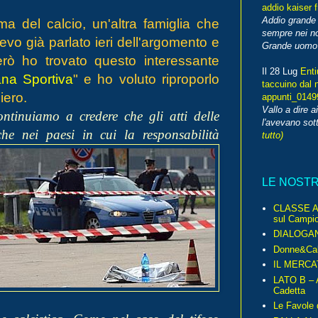
addio kaiser 
Addio grande 
ima del calcio, un'altra famiglia che
sempre nei no
o già parlato ieri dell'argomento e
Grande uomo o
erò ho trovato questo interessante
Il 28 Lug
Enti
na Sportiva
" e ho voluto riproporlo
taccuino dal 
iero.
appunti_014
Vallo a dire a
ntinuiamo a credere che gli atti delle
l'avevano sott
he nei paesi in
cui la responsabilità
tutto)
LE NOST
CLASSE A 
sul Campio
DIALOGA
Donne&Cal
IL MERCA
LATO B – A
Cadetta
Le Favole 