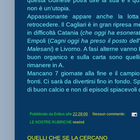
questa Udinese potrà dire la sua e il qu
non è un'utopia.
Appassionante appare anche la lott
retrocedere. Il Cagliari è in gran ripresa 
in difficoltà Catania (
che oggi ha esonerat
Empoli (
Cagni oggi ha preso il posto dell
Malesani
) e Livorno. A fasi alterne vann
buon organico e sulla carta sono quelli
rimanere in A.
Mancano 7 giornate alla fine e il campio
fronti. Ci sarà da divertirsi fino in fondo.
di buon calcio e non di episodi spiacevoli c
Pubblicato da
Entius
alle
22:28:00
Nessun commento:
LE NOSTRE RUBRICHE
rewind
QUELLI CHE SE LA CERCANO