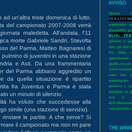
AVVISO
Quest
e ad un'altra triste domenica di lutto.
N
E
R
A
Z
Z
U
R
soprattutto a
ta del campionato 2007-2008 verrà
piacerebbe pe
ornata maledetta. All'andata, l'11
BLOG PER
gica morte Gabriele Sandri. Stavolta
interisti si 
tutti gli altri
ifoso del Parma, Matteo Bagnaresi di
Un blog ri
n pulmino di juventini in una stazione
appassionati
andria e Asti. Da una frammentaria
quelli con cui
colori nerazzurr
ter del Parma abbiano aggredito un
sono ben a
re da quella situazione è ripartito
mantengano
sportivo e ci
artita fra Juventus e Parma è stata
prendere in g
vato un minuto di silenzio.
non si su
alità ha voluto che succedesse alla
dell’educazion
vale per tutti, 
go simile (una stazione di servizio).
rinviare le partite. A che serve? Si
 fermare il campionato ma non mi pare
THE WINNE