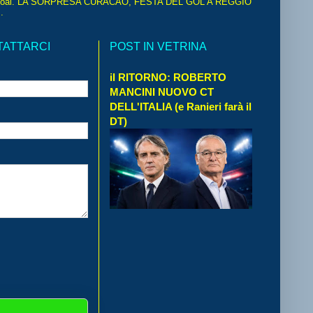
oal. LA SORPRESA CURACAO, FESTA DEL GOL A REGGIO
.
TATTARCI
POST IN VETRINA
il RITORNO: ROBERTO
MANCINI NUOVO CT
DELL'ITALIA (e Ranieri farà il
DT)