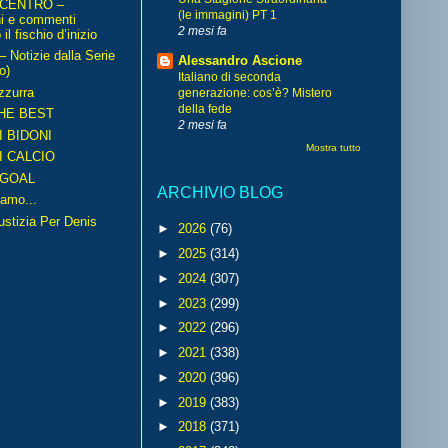
 CENTRO –
(le immagini) PT 1
ni e commenti
2 mesi fa
il fischio d’inizio
Notizie dalla Serie
Alessandro Ascione
o)
Italiano di seconda
zzurra
generazione: cos’è? Mistero
della fede
HE BEST
2 mesi fa
I BIDONI
Mostra tutto
I CALCIO
GOAL
ARCHIVIO BLOG
amo...
iustizia Per Denis
►
2026
(76)
►
2025
(314)
►
2024
(307)
►
2023
(299)
►
2022
(296)
►
2021
(338)
►
2020
(396)
►
2019
(383)
►
2018
(371)