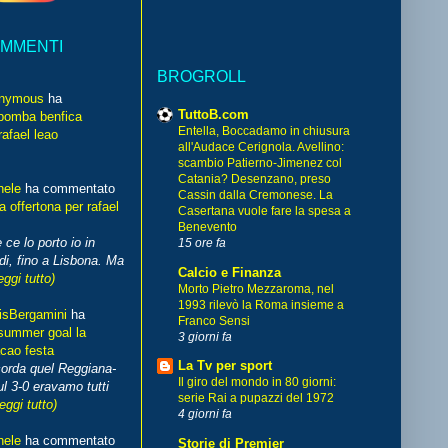
OMMENTI
BROGROLL
nymous
ha
TuttoB.com
bomba benfica
Entella, Boccadamo in chiusura
rafael leao
all'Audace Cerignola. Avellino:
scambio Patierno-Jimenez col
Catania? Desenzano, preso
hele
ha commentato
Cassin dalla Cremonese. La
 offertona per rafael
Casertana vuole fare la spesa a
Benevento
 ce lo porto io in
15 ore fa
di, fino a Lisbona. Ma
Calcio e Finanza
eggi tutto)
Morto Pietro Mezzaroma, nel
1993 rilevò la Roma insieme a
isBergamini
ha
Franco Sensi
summer goal la
3 giorni fa
cao festa
La Tv per sport
corda quel Reggiana-
Il giro del mondo in 80 giorni:
l 3-0 eravamo tutti
serie Rai a pupazzi del 1972
leggi tutto)
4 giorni fa
hele
ha commentato
Storie di Premier