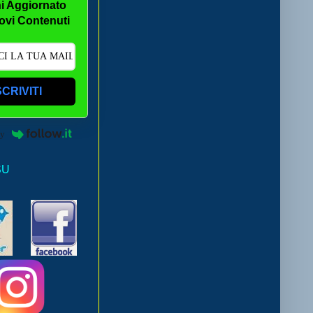
i Aggiornato
ovi Contenuti
SCRIVITI
by
SU