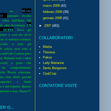
marzo 2008
(42)
BLOG
o è un
febbraio 2008
(38)
R
O
pertanto rivolto
gennaio 2008
(41)
i tifosi dell’Inter. Mi
UN
rò che diventasse
►
2007
(481)
 TUTTI
.
Dove gli
sentano a casa ma dove
COLLABORATORI
 non si sentano estranei.
volto a tutti gli
Mattia
 di calcio non solo a
Theseus
 condivido l’amore per i
Pakos
i. Pertanto tutti i tifosi
ccetti a patto che
Lady Marianne
 un comportamento
Denis Bergamini
vile. Potete scherzare,
Cip&Ciop
iro, fare sfottò purché
perino i limiti
CONTATORE VISITE
e e del rispetto. Questo
interisti e non. Grazie!!!
R IS...