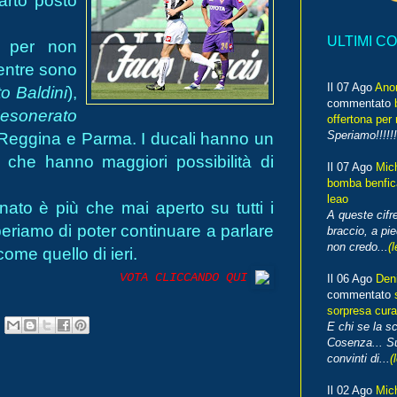
arto posto
ULTIMI C
a per non
mentre sono
Il 07 Ago
Ano
o Baldini
),
commentato
'esonerato
offertona per 
Speriamo!!!!!!
o Reggina e Parma. I ducali hanno un
 che hanno maggiori possibilità di
Il 07 Ago
Mic
bomba benfica
leao
nato è più che mai aperto su tutti i
A queste cifre
 Speriamo di poter continuare a parlare
braccio, a pie
non credo...
(l
ome quello di ieri.
VOTA CLICCANDO QUI
Il 06 Ago
Den
commentato
sorpresa cura
E chi se la s
Cosenza... Su
convinti di...
(
Il 02 Ago
Mic