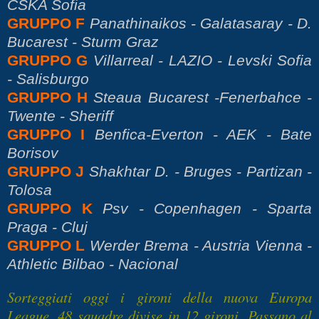
CSKA Sofia
GRUPPO F
Panathinaikos - Galatasaray - D.
Bucarest - Sturm Graz
GRUPPO G
Villarreal - LAZIO - Levski Sofia
- Salisburgo
GRUPPO H
Steaua Bucarest -Fenerbahce -
Twente - Sheriff
GRUPPO I
Benfica-Everton - AEK - Bate
Borisov
GRUPPO J
Shakhtar D. - Bruges - Partizan -
Tolosa
GRUPPO K
Psv - Copenhagen - Sparta
Praga - Cluj
GRUPPO L
Werder Brema - Austria Vienna -
Athletic Bilbao - Nacional
Sorteggiati oggi i gironi della nuova Europa
League. 48 squadre divise in 12 gironi. Passano al