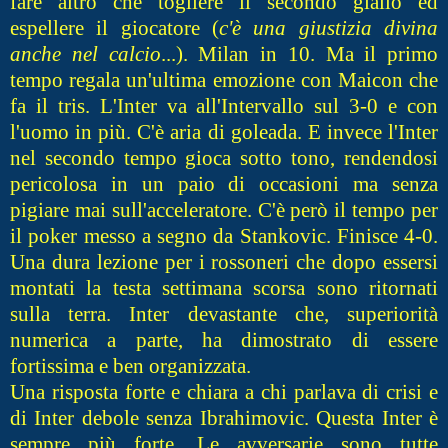
fare altro che togliere il secondo giallo ed
espellere il giocatore (
c'è una giustizia divina
anche nel calcio
...). Milan in 10. Ma il primo
tempo regala un'ultima emozione con Maicon che
fa il tris. L'Inter va all'Intervallo sul 3-0 e con
l'uomo in più. C'è aria di goleada. E invece l'Inter
nel secondo tempo gioca sotto tono, rendendosi
pericolosa in un paio di occasioni ma senza
pigiare mai sull'acceleratore. C'è però il tempo per
il poker messo a segno da Stankovic. Finisce 4-0.
Una dura lezione per i rossoneri che dopo essersi
montati la testa settimana scorsa sono ritornati
sulla terra. Inter devastante che, superiorità
numerica a parte, ha dimostrato di essere
fortissima e ben organizzata.
Una risposta forte e chiara a chi parlava di crisi e
di Inter debole senza Ibrahimovic. Questa Inter è
sempre più forte. Le avversarie sono tutte