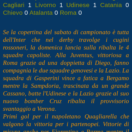
Cagliari
1
Livorno
1
Udinese
1
Catania
0
Chievo
0
Atalanta
0
Roma
0
Se la copertina del sabato di campionato è tutta
dell'Inter che nel derby travolge i cugini
rossoneri, la domenica lancia sulla
ribalta le 4
squadre capoliste.
Alla Juventus, vittoriosa a
Roma grazie ad una doppietta di Diego, fanno
compagnia le due squadre genovesi e la Lazio. La
squadra di Gasperini vince a fatica a Bergamo
mentre la Sampdoria, trascinata da un grande
Cassano, batte l'Udinese e la Lazio grazie al suo
nuovo bomber Cruz ribalta il provvisorio
svantaggio a Verona.
Primi gol per il napoletano Quagliarella che
valgono la vittoria per i partenopei. Vittorie di
misura anche per Fiorentina e Parma mentre il