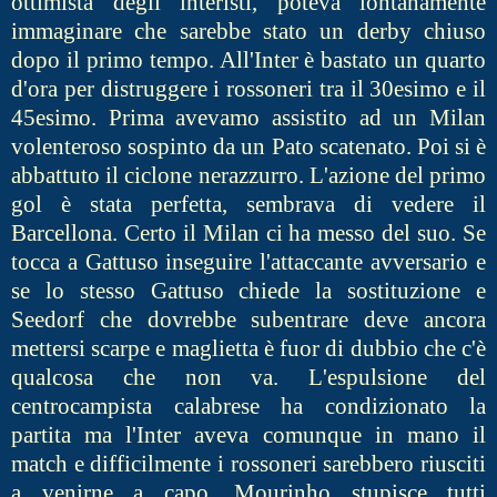
ottimista degli interisti, poteva lontanamente
immaginare che sarebbe stato un derby chiuso
dopo il primo tempo. All'Inter è bastato un quarto
d'ora per distruggere i rossoneri tra il 30esimo e il
45esimo. Prima avevamo assistito ad un Milan
volenteroso sospinto da un Pato scatenato. Poi si è
abbattuto il ciclone nerazzurro. L'azione del primo
gol è stata perfetta, sembrava di vedere il
Barcellona. Certo il Milan ci ha messo del suo. Se
tocca a Gattuso inseguire l'attaccante avversario e
se lo stesso Gattuso chiede la sostituzione e
Seedorf che dovrebbe subentrare deve ancora
mettersi scarpe e maglietta è fuor di dubbio che c'è
qualcosa che non va. L'espulsione del
centrocampista calabrese ha condizionato la
partita ma l'Inter aveva comunque in mano il
match e difficilmente i rossoneri sarebbero riusciti
a venirne a capo. Mourinho stupisce tutti