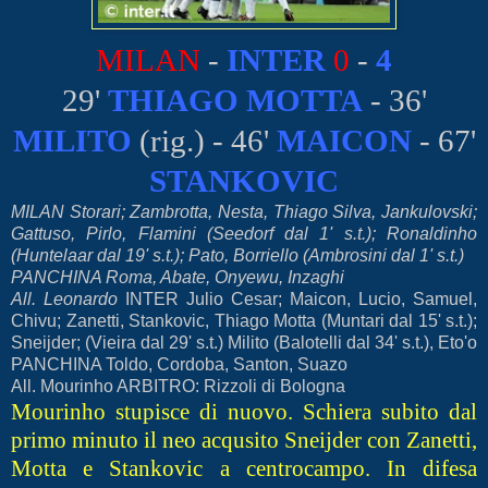
MILAN
-
INTER
0
-
4
29'
THIAGO MOTTA
-
36'
MILITO
(rig.) - 46'
MAICON
- 67'
STANKOVIC
MILAN Storari; Zambrotta, Nesta, Thiago Silva, Jankulovski;
Gattuso, Pirlo, Flamini (Seedorf dal 1' s.t.); Ronaldinho
(Huntelaar dal 19' s.t.); Pato, Borriello (Ambrosini dal 1' s.t.)
PANCHINA Roma, Abate, Onyewu, Inzaghi
All. Leonardo
INTER Julio Cesar; Maicon, Lucio, Samuel,
Chivu; Zanetti, Stankovic, Thiago Motta (Muntari dal 15' s.t.);
Sneijder; (Vieira dal 29' s.t.) Milito (Balotelli dal 34' s.t.), Eto'o
PANCHINA Toldo, Cordoba, Santon, Suazo
All. Mourinho ARBITRO: Rizzoli di Bologna
Mourinho stupisce di nuovo. Schiera subito dal
primo minuto il neo acqusito Sneijder con Zanetti,
Motta e Stankovic a centrocampo. In difesa