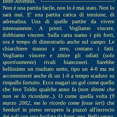
Inter-Juventus.
Non è una partita facile, non lo è mai stato. Non lo
sarà mai. E' una partita carica di tensione, di
adrenalina. Una di quelle partite da vivere
intensamente. A priori. Vogliamo vincere,
dobbiamo vincere. Sulla carta siamo i più forti,
ora è tempo di dimostrarlo anche sul campo. Le
chiacchiere stanno a zero, contano i fatti.
Vogliamo vincere e zittire gli odiati (
solo
sportivamente
) rivali bianconeri. Sarebbe
bellissimo un risultato netto, tipo un 4-0 ma mi
accontenterei anche di un 1-0 a tempo scaduto su
rimpallo fortuito. Ecco magari un gol come quello
che fece Toldo qualche anno fa (
non ditemi che
non ve lo ricordate
...). O come quella volta (
9
marzo 2002, me lo ricordo come fosse ieri
) che
Seedorf in pieno recupero la piazzò all'incrocio
dei pali con una fucilata da fuori area. Bella serata,