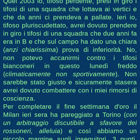
Quel 2003 io, tifoso perdente, presi in giro i
tifosi di una squadra che lottava ai vertici e
che da anni ci prendeva a pallate. Ieri io,
tifoso pluriscudettato, avrei dovuto prendere
in giro i tifosi di una squadra che due anni fa
era in B e che sul campo ha dato una chiara
(
anzi chiarissima
) prova di inferiorità. No,
non potevo accanirmi contro i tifosi
bianconeri in questo lunedì freddo
(
climaticamente non sportivamente
). Non
sarebbe stato giusto e sicuramente stasera
avrei dovuto combattere con i miei rimorsi di
coscienza.
Per completare il fine settimana d'oro il
Milan ieri sera ha pareggiato a Torino (
con
un arbitraggio discutibile a sfavore dei
rossoneri, alleluia
) e così abbiamo un
piccolo margine sugli inseguitori. 3 punti,