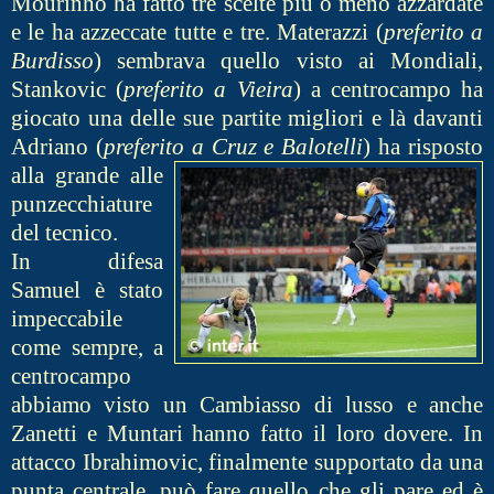
Mourinho ha fatto tre scelte più o meno azzardate
e le ha azzeccate tutte e tre. Materazzi (
preferito a
Burdisso
) sembrava quello visto ai Mondiali,
Stankovic (
preferito a Vieira
) a centrocampo ha
giocato una delle sue partite migliori e là davanti
Adriano (
preferito a Cruz e Balotelli
) ha risposto
a
lla grande alle
punzecchiature
del tecnico.
In difesa
Samuel è stato
impeccabile
come sempre, a
centrocampo
abbiamo visto un Cambiasso di lusso e anche
Zanetti e Muntari hanno fatto il loro dovere. In
attacco Ibrahimovic, finalmente supportato da una
punta centrale, può fare quello che gli pare ed è