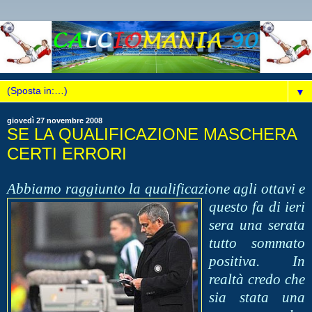
▼
giovedì 27 novembre 2008
SE LA QUALIFICAZIONE MASCHERA
CERTI ERRORI
Abbiamo raggiunto la qualificazione agli otta
vi e
questo fa di ieri
sera una serata
tutto sommato
positiva. In
realtà credo che
sia stata una