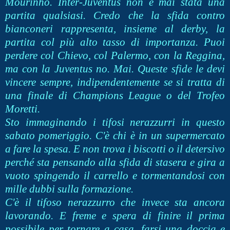
Mourinho. Inter-Juventus non è mai stata una
partita qualsiasi. Credo che la sfida contro
bianconeri rappresenta, insieme al derby, la
partita col più alto tasso di importanza. Puoi
perdere col
Chievo, col Palermo, con la Reggina,
ma con la Juventus no. Mai. Queste sfide le
devi
vincere sempre, indipendentemente se si tratta di
una finale di Champions League o del Trofeo
Moretti.
Sto immaginando i tifosi nerazzurri in questo
sabato pomeriggio. C'è chi è in un supermercato
a fare la spesa. E non trova i biscotti o il detersivo
perché sta pensando alla sfida di stasera e gira a
vuoto spingendo il carrello e tormentandosi con
mille dubbi sulla formazione.
C'è il tifoso nerazzurro che invece sta ancora
lavorando. E freme e spera di finire il prima
possibile per tornare a casa, farsi una doccia e