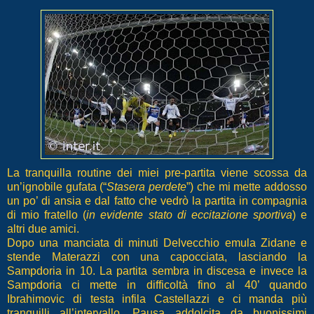
La tranquilla routine dei miei pre-partita viene scossa da
un’ignobile gufata (“
Stasera perdete
”) che mi mette addosso
un po’ di ansia e dal fatto che vedrò la partita in compagnia
di mio fratello (
in evidente stato di eccitazione sportiva
) e
altri due amici.
Dopo una manciata di minuti Delvecchio emula Zidane e
stende Materazzi con una capocciata, lasciando la
Sampdoria in 10. La partita sembra in discesa e invece la
Sampdoria ci mette in difficoltà fino al 40’ quando
Ibrahimovic di testa infila Castellazzi e ci manda più
tranquilli all’intervallo. Pausa addolcita da buonissimi