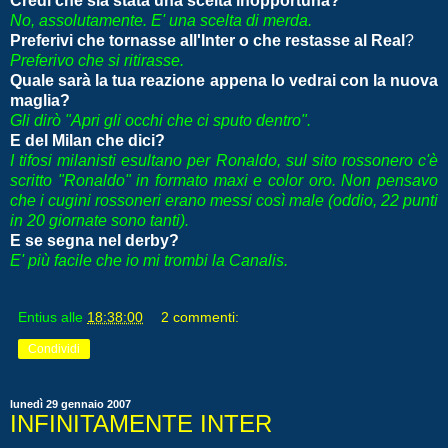
Credi che sia stata una scelta inopportuna?
No, assolutamente. E' una scelta di merda.
Preferivi che tornasse all'Inter o che restasse al Real
?
Preferivo che si ritirasse.
Quale sarà la tua reazione appena lo vedrai con la nuova
maglia?
Gli dirò "Apri gli occhi che ci sputo dentro".
E del Milan che dici?
I tifosi milanisti esultano per Ronaldo, sul sito rossonero c'è
scritto "Ronaldo" in formato maxi e color oro. Non pensavo
che i cugini rossoneri erano messi così male (oddio, 22 punti
in 20 giornate sono tanti).
E se segna nel derby?
E' più facile che io mi trombi la Canalis.
Entius
alle
18:38:00
2 commenti:
Condividi
lunedì 29 gennaio 2007
INFINITAMENTE INTER