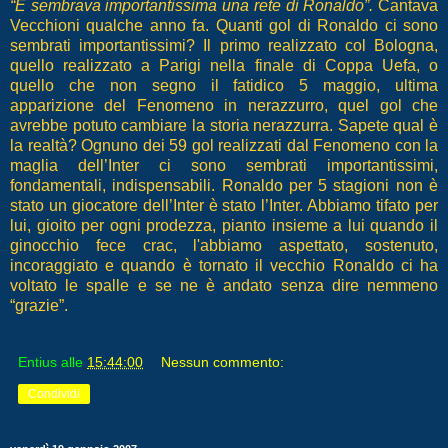
“
E sembrava importantissima una rete di Ronaldo”.
Cantava
Vecchioni qualche anno fa. Quanti gol di Ronaldo ci sono
sembrati importantissimi? Il primo realizzato col Bologna,
quello realizzato a Parigi nella finale di Coppa Uefa, o
quello che non segno il fatidico 5 maggio, ultima
apparizione del Fenomeno in nerazzurro, quel gol che
avrebbe potuto cambiare la storia nerazzurra. Sapete qual è
la realtà? Ognuno dei 59 gol realizzati dal Fenomeno con la
maglia dell’Inter ci sono sembrati importantissimi,
fondamentali, indispensabili. Ronaldo per 5 stagioni non è
stato un giocatore dell’Inter è stato l’Inter. Abbiamo tifato per
lui, gioito per ogni prodezza, pianto insieme a lui quando il
ginocchio fece crac, l'abbiamo aspettato, sostenuto,
incoraggiato e quando è tornato il vecchio Ronaldo ci ha
voltato le spalle e se ne è andato senza dire nemmeno
“grazie”.
Entius
alle
15:44:00
Nessun commento:
Condividi