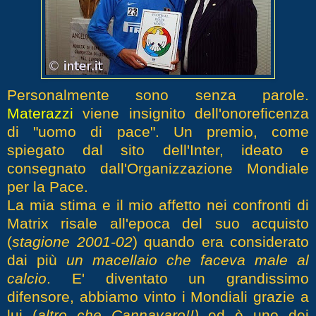
Personalmente sono senza parole.
Materazzi
viene insignito dell'onoreficenza
di "uomo di pace". Un premio, come
spiegato dal sito dell'Inter, ideato e
consegnato dall'Organizzazione Mondiale
per la Pace.
La mia stima e il mio affetto nei confronti di
Matrix risale all'epoca del suo acquisto
(
stagione 2001-02
) quando era considerato
dai più
un macellaio che faceva male al
calcio
. E' diventato un grandissimo
difensore, abbiamo vinto i Mondiali grazie a
lui (
altro che Cannavaro!!)
ed è uno dei