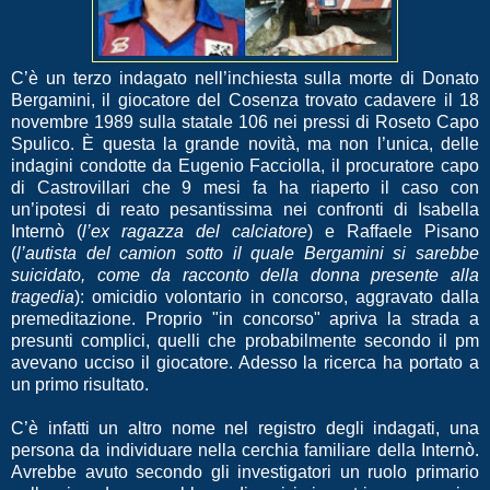
C’è un terzo indagato nell’inchiesta sulla morte di Donato
Bergamini, il giocatore del Cosenza trovato cadavere il 18
novembre 1989 sulla statale 106 nei pressi di Roseto Capo
Spulico. È questa la grande novità, ma non l’unica, delle
indagini condotte da Eugenio Facciolla, il procuratore capo
di Castrovillari che 9 mesi fa ha riaperto il caso con
un’ipotesi di reato pesantissima nei confronti di Isabella
Internò (
l’ex ragazza del calciatore
) e Raffaele Pisano
(
l’autista del camion sotto il quale Bergamini si sarebbe
suicidato, come da racconto della donna presente alla
tragedia
): omicidio volontario in concorso, aggravato dalla
premeditazione. Proprio "in concorso" apriva la strada a
presunti complici, quelli che probabilmente secondo il pm
avevano ucciso il giocatore. Adesso la ricerca ha portato a
un primo risultato.
C’è infatti un altro nome nel registro degli indagati, una
persona da individuare nella cerchia familiare della Internò.
Avrebbe avuto secondo gli investigatori un ruolo primario