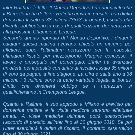
Inter-Rafihna, è fatta. Il Mundo Deportivo ha annunciato che
il Barcellona ha detto sì. Rafinha arriva in prestito, con diritto
di riscatto fissato a 38 milioni (35+3 di bonus), riscatto che
diventa obbligatorio in caso di qualificazione dei nerazzurri
alla prossima Champions League.
Secondo quanto riportato dal Mundo Deportivo, i dirigenti
catalani questa mattina avevano chiesto un margine per
riflettere, dopo l'ultimatum nerazzurro per la risposta,
ultimatum fissato per mezzogiorno. Margine concesso, il
lavoro è proseguito nel pomeriggio. L'Inter ha avanzato
un'offerta per il prestito con diritto di riscatto fissato 35 milioni
di euro da pagare a fine stagione. La cifra è salita fino a 38
milioni, i 3 milioni sono la parte variabile legata ai bonus.
Diritto che diventerà obbligo se i nerazzurri si
qualificheranno in Champions League.
Quanto a Rafinha, il suo approdo a Milano è previsto per
domenica mattina e le visite mediche saranno effettuate
lunedì. A visite mediche ultimate, potrà sottoscrivere
l'accordo di prestito all'Inter fino al 30 giugno 2018. Se poi
l'Inter eserciterà il diritto di riscatto, il contratto sarà valido
fino al 30 giugno 2021.