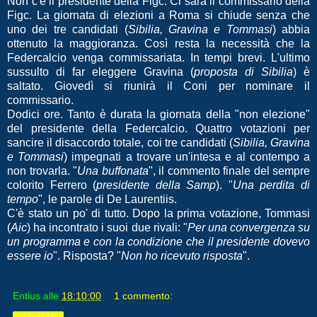
Non c'è il presidente della Figc. Ci sarà il commissario della
Figc. La giornata di elezioni a Roma si chiude senza che
uno dei tre candidati (
Sibilia, Gravina e Tommasi
) abbia
ottenuto la maggioranza. Così resta la necessità che la
Federcalcio venga commissariata. In tempi brevi. L'ultimo
sussulto di far eleggere Gravina (
proposta di Sibilia
) è
saltato. Giovedì si riunirà il Coni per nominare il
commissario.
Dodici ore. Tanto è durata la giornata della "non elezione"
del presidente della Federcalcio. Quattro votazioni per
sancire il disaccordo totale, coi tre candidati (
Sibilia, Gravina
e Tommasi
) impegnati a trovare un'intesa e al contempo a
non trovarla. "
Una buffonata
", il commento finale del sempre
colorito Ferrero (
presidente della Samp
). "
Una perdita di
tempo
", le parole di De Laurentiis.
C'è stato un po' di tutto. Dopo la prima votazione, Tommasi
(
Aic
) ha incontrato i suoi due rivali: "
Per una convergenza su
un programma e con la condizione che il presidente dovevo
essere io
". Risposta? "
Non ho ricevuto risposta
".
Entius
alle
18:10:00
1 commento: