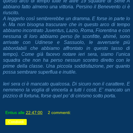
questo arco di tempo tutte le altre 19 squadre di Serie A
abbiano fatto almeno una vittoria. Persino il Benevento ci è
riuscito.
A leggerlo così sembrerebbe un dramma. E forse in parte lo
è. Ma non bisogna trascurare che in questo arco di tempo
abbiamo incontrato Juventus, Lazio, Roma, Fiorentina e con
nessuna di loro abbiamo perso (le sconfitte, ahimé, sono
arrivate con Udinese e Sassuolo, le avversarie più
abbordabili che abbiamo affrontato in questo lasso di
tempo). Come già facevo notare ieri sera, siamo l’unica
squadra che non ha perso nessun scontro diretto con le
prime della classe. Una piccola soddisfazione, per quanto
possa sembrare superflua e inutile.
Ieri sera ci è mancato qualcosa. Di sicuro non il carattere. E
nemmeno la voglia di vincerla a tutti i costi. E’ mancato un
pizzico di fortuna, forse quel po’ di cinismo sotto porta.
Entius
alle
22:47:00
2 commenti:
Condividi