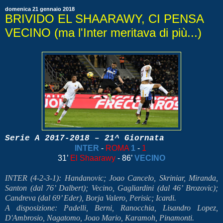
domenica 21 gennaio 2018
BRIVIDO EL SHAARAWY, CI PENSA
VECINO (ma l'Inter meritava di più...)
Serie A 2017-2018 – 21^ Giornata
INTER
-
ROMA
1
-
1
31’
El Shaarawy
- 86’
VECINO
INTER (4-2-3-1): Handanovic; Joao Cancelo, Skriniar, Miranda,
Santon (dal 76’ Dalbert); Vecino, Gagliardini (dal 46’ Brozovic);
Candreva (dal 69’ Eder), Borja Valero, Perisic; Icardi.
A disposizione: Padelli, Berni, Ranocchia, Lisandro Lopez,
D'Ambrosio, Nagatomo, Joao Mario, Karamoh, Pinamonti.