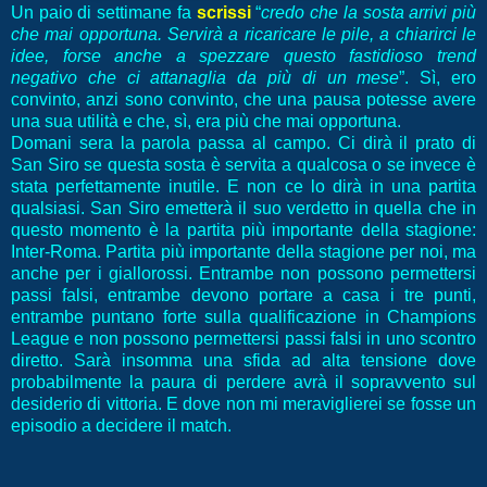
Un paio di settimane fa
scrissi
“
credo che la sosta arrivi più
che mai opportuna. Servirà a ricaricare le pile, a chiarirci le
idee, forse anche a spezzare questo fastidioso trend
negativo che ci attanaglia da più di un mese
”. Sì, ero
convinto, anzi sono convinto, che una pausa potesse avere
una sua utilità e che, sì, era più che mai opportuna.
Domani sera la parola passa al campo. Ci dirà il prato di
San Siro se questa sosta è servita a qualcosa o se invece è
stata perfettamente inutile. E non ce lo dirà in una partita
qualsiasi. San Siro emetterà il suo verdetto in quella che in
questo momento è la partita più importante della stagione:
Inter-Roma. Partita più importante della stagione per noi, ma
anche per i giallorossi. Entrambe non possono permettersi
passi falsi, entrambe devono portare a casa i tre punti,
entrambe puntano forte sulla qualificazione in Champions
League e non possono permettersi passi falsi in uno scontro
diretto. Sarà insomma una sfida ad alta tensione dove
probabilmente la paura di perdere avrà il sopravvento sul
desiderio di vittoria. E dove non mi meraviglierei se fosse un
episodio a decidere il match.