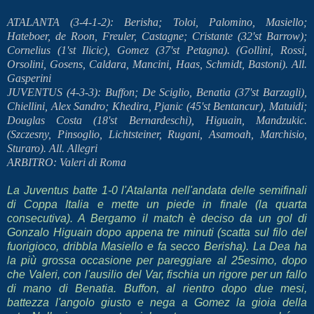
ATALANTA (3-4-1-2): Berisha; Toloi, Palomino, Masiello;
Hateboer, de Roon, Freuler, Castagne; Cristante (32'st Barrow);
Cornelius (1'st Ilicic), Gomez (37'st Petagna). (Gollini, Rossi,
Orsolini, Gosens, Caldara, Mancini, Haas, Schmidt, Bastoni). All.
Gasperini
JUVENTUS (4-3-3): Buffon; De Sciglio, Benatia (37'st Barzagli),
Chiellini, Alex Sandro; Khedira, Pjanic (45'st Bentancur), Matuidi;
Douglas Costa (18'st Bernardeschi), Higuain, Mandzukic.
(Szczesny, Pinsoglio, Lichtsteiner, Rugani, Asamoah, Marchisio,
Sturaro). All. Allegri
ARBITRO: Valeri di Roma
La Juventus batte 1-0 l'Atalanta nell'andata delle semifinali
di Coppa Italia e mette un piede in finale (la quarta
consecutiva). A Bergamo il match è deciso da un gol di
Gonzalo Higuain dopo appena tre minuti (scatta sul filo del
fuorigioco, dribbla Masiello e fa secco Berisha). La Dea ha
la più grossa occasione per pareggiare al 25esimo, dopo
che Valeri, con l'ausilio del Var, fischia un rigore per un fallo
di mano di Benatia. Buffon, al rientro dopo due mesi,
battezza l'angolo giusto e nega a Gomez la gioia della