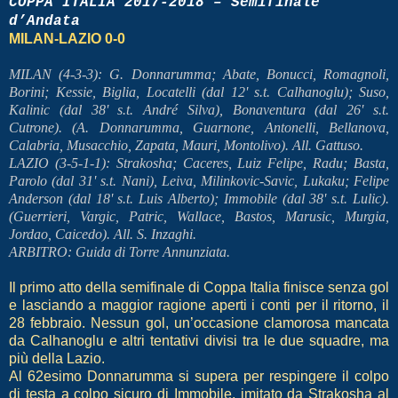
COPPA ITALIA 2017-2018 – Semifinale
d’Andata
MILAN-LAZIO 0-0
MILAN (4-3-3): G. Donnarumma; Abate, Bonucci, Romagnoli,
Borini; Kessie, Biglia, Locatelli (dal 12' s.t. Calhanoglu); Suso,
Kalinic (dal 38' s.t. André Silva), Bonaventura (dal 26' s.t.
Cutrone). (A. Donnarumma, Guarnone, Antonelli, Bellanova,
Calabria, Musacchio, Zapata, Mauri, Montolivo). All. Gattuso.
LAZIO (3-5-1-1): Strakosha; Caceres, Luiz Felipe, Radu; Basta,
Parolo (dal 31' s.t. Nani), Leiva, Milinkovic-Savic, Lukaku; Felipe
Anderson (dal 18' s.t. Luis Alberto); Immobile (dal 38' s.t. Lulic).
(Guerrieri, Vargic, Patric, Wallace, Bastos, Marusic, Murgia,
Jordao, Caicedo). All. S. Inzaghi.
ARBITRO: Guida di Torre Annunziata.
Il primo atto della semifinale di Coppa Italia finisce senza gol
e lasciando a maggior ragione aperti i conti per il ritorno, il
28 febbraio. Nessun gol, un’occasione clamorosa mancata
da Calhanoglu e altri tentativi divisi tra le due squadre, ma
più della Lazio.
Al 62esimo Donnarumma si supera per respingere il colpo
di testa a colpo sicuro di Immobile, imitato da Strakosha al