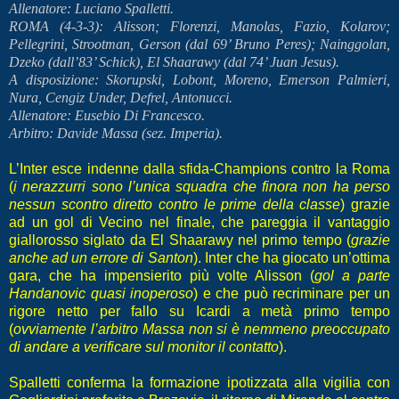
Allenatore: Luciano Spalletti.
ROMA (4-3-3): Alisson; Florenzi, Manolas, Fazio, Kolarov;
Pellegrini, Strootman, Gerson (dal 69’ Bruno Peres); Nainggolan,
Dzeko (dall’83’ Schick), El Shaarawy (dal 74’ Juan Jesus).
A disposizione: Skorupski, Lobont, Moreno, Emerson Palmieri,
Nura, Cengiz Under, Defrel, Antonucci.
Allenatore: Eusebio Di Francesco.
Arbitro: Davide Massa (sez. Imperia).
L’Inter esce indenne dalla sfida-Champions contro la Roma
(
i nerazzurri sono l’unica squadra che finora non ha perso
nessun scontro diretto contro le prime della classe
) grazie
ad un gol di Vecino nel finale, che pareggia il vantaggio
giallorosso siglato da El Shaarawy nel primo tempo (
grazie
anche ad un errore di Santon
). Inter che ha giocato un’ottima
gara, che ha impensierito più volte Alisson (
gol a parte
Handanovic quasi inoperoso
) e che può recriminare per un
rigore netto per fallo su Icardi a metà primo tempo
(
ovviamente l’arbitro Massa non si è nemmeno preoccupato
di andare a verificare sul monitor il contatto
).
Spalletti conferma la formazione ipotizzata alla vigilia con