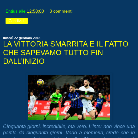
Entius
alle
12:58:00
3 commenti:
Condividi
lunedì 22 gennaio 2018
LA VITTORIA SMARRITA E IL FATTO
CHE SAPEVAMO TUTTO FIN
DALL’INIZIO
Cinquanta giorni. Incredibile, ma vero. L’Inter non vince una
partita da cinquanta giorni. Vado a memoria, credo che in