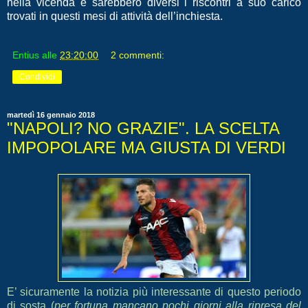
nella vicenda e sarebbero diversi i riscontri a suo carico
trovati in questi mesi di attività dell’inchiesta.
Entius
alle
23:20:00
2 commenti:
Condividi
martedì 16 gennaio 2018
"NAPOLI? NO GRAZIE". LA SCELTA
IMPOPOLARE MA GIUSTA DI VERDI
E’ sicuramente la notizia più interessante di questo periodo
di sosta (
per fortuna mancano pochi giorni alla ripresa del