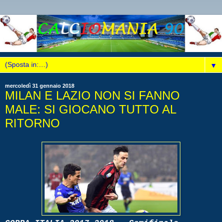
▼
mercoledì 31 gennaio 2018
MILAN E LAZIO NON SI FANNO
MALE: SI GIOCANO TUTTO AL
RITORNO