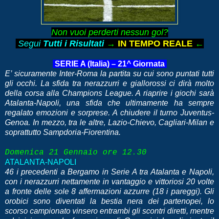
Non vuoi perderti nessun gol?
Segui
Tutti i Risultati
→
IN TEMPO REALE
←
SERIE A (Italia) – 21^ Giornata
E’ sicuramente Inter-Roma la partita su cui sono puntati tutti
gli occhi. La sfida tra nerazzurri e giallorossi ci dirà molto
della corsa alla Champions League. A riaprire i giochi sarà
Atalanta-Napoli, una sfida che ultimamente ha sempre
regalato emozioni e sorprese. A chiudere il turno Juventus-
Genoa. In mezzo, tra le altre, Lazio-Chievo, Cagliari-Milan e
soprattutto Sampdoria-Fiorentina.
Domenica 21 Gennaio ore 12.30
ATALANTA-NAPOLI
46 i precedenti a Bergamo in Serie A tra Atalanta e Napoli,
con i nerazzurri nettamente in vantaggio e vittoriosi 20 volte
a fronte delle sole 8 affermazioni azzurre (18 i pareggi). Gli
orobici sono diventati la bestia nera dei partenopei, lo
scorso campionato vinsero entrambi gli scontri diretti, mentre