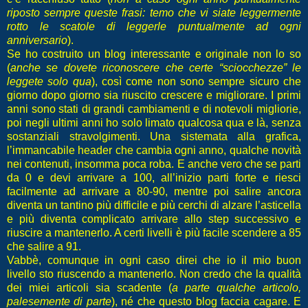
riposto sempre queste frasi: temo che vi siate leggermente
rotto le scatole di leggerle puntualmente ad ogni
anniversario
).
Se ho costruito un blog interessante e originale non lo so
(
anche se dovete riconoscere che certe “sciocchezze” le
leggete solo qua
), così come non sono sempre sicuro che
giorno dopo giorno sia riuscito crescere e migliorare. I primi
anni sono stati di grandi cambiamenti e di notevoli migliorie,
poi negli ultimi anni ho solo limato qualcosa qua e là, senza
sostanziali stravolgimenti. Una sistemata alla grafica,
l’immancabile header che cambia ogni anno, qualche novità
nei contenuti, insomma poca roba. E anche vero che se parti
da 0 e devi arrivare a 100, all’inizio parti forte e riesci
facilmente ad arrivare a 80-90, mentre poi salire ancora
diventa un tantino più difficile e più cerchi di alzare l’asticella
e più diventa complicato arrivare allo step successivo e
riuscire a mantenerlo. A certi livelli è più facile scendere a 85
che salire a 91.
Vabbè, comunque in ogni caso direi che io il mio buon
livello sto riuscendo a mantenerlo. Non credo che la qualità
dei miei articoli sia scadente (
a parte qualche articolo,
palesemente di parte
), né che questo blog faccia cagare. E