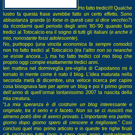
Ho fatto tredici!!! Qualche
lustro fa questa frase avrebbe fatto un certo effetto. Sono
abbastanza grande (
o forse in questi casi si dice vecchio?
)
da ricordarmi quel periodo degli anni '80-'90 quando fare
tredici al Totocalcio era il sogno di tutti gli italiani (
e anche il
mio, nonostante fossi adolescente
).
No, purtroppo (
una vincita economica fa sempre comodo
)
non ho fatto tredici al Totocalcio (
tra l’altro non so neanche
se esiste ancora…
), ma ho fatto tredici col mio blog che
proprio oggi compie esattamente tredici anni.
Ieri mattina nel dormiveglia pre-vigilia di Capodanno mi è
tornato in mente come è nato il blog. L’idea maturata nella
seconda metà di dicembre, una veloce ricerca per capire
cosa bisognava fare per aprire un blog e poi il primo giorno
dell’anno di quell’ormai lontanissimo 2007 la nascita della
mia creatura.
“
La mia speranza è di costruire un blog interessante e
originale, tra il serio e il faceto. Non so se ci riuscirò ma
almeno potrò dire di averci provato. L'importante era partire,
giorno dopo giorno spero di crescere e migliorare.
” Così
conclusi quel mio primo articolo e in queste tre righe finali
c’è racchiuso tutto (
non a caso ogni anno puntualmente