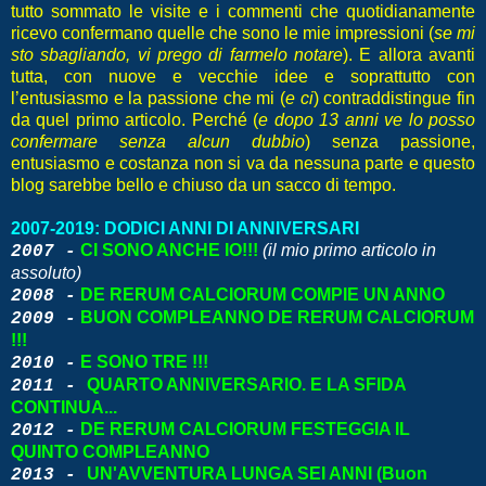
tutto sommato le visite e i commenti che quotidianamente
ricevo confermano quelle che sono le mie impressioni (
se mi
sto sbagliando, vi prego di farmelo notare
). E allora avanti
tutta, con nuove e vecchie idee e soprattutto con
l’entusiasmo e la passione che mi (
e ci
) contraddistingue fin
da quel primo articolo. Perché (
e dopo 13 anni ve lo posso
confermare senza alcun dubbio
) senza passione,
entusiasmo e costanza non si va da nessuna parte e questo
blog sarebbe bello e chiuso da un sacco di tempo.
2007-2019: DODICI ANNI DI ANNIVERSARI
CI SONO ANCHE IO!!!
(il mio primo articolo in
2007 -
assoluto)
DE RERUM CALCIORUM COMPIE UN ANNO
2008 -
BUON COMPLEANNO DE RERUM CALCIORUM
2009 -
!!!
E SONO TRE !!!
2010 -
QUARTO ANNIVERSARIO. E LA SFIDA
2011 -
CONTINUA...
DE RERUM CALCIORUM FESTEGGIA IL
2012 -
QUINTO COMPLEANNO
UN'AVVENTURA LUNGA SEI ANNI (Buon
2013 -