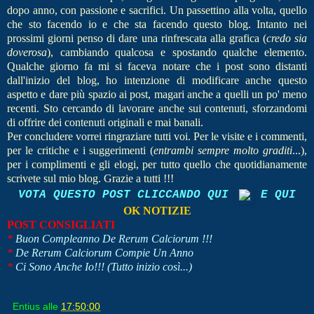
dopo anno, con passione e sacrifici. Un passettino alla volta, quello
che sto facendo io e che sta facendo questo blog. Intanto nei
prossimi giorni penso di d
are una rinfrescata alla grafica (
credo sia
doverosa
), cambiando qualcosa e spostando qualche elemento.
Qualche giorno fa mi si faceva notare che i post sono distanti
dall'inizio del blog, ho intenzione di modificare anche questo
aspetto e dare più spazio ai post, magari anche a quelli un po' meno
recenti. Sto cercando di lavorare anche sui contenuti, sforzandomi
di offrire dei contenuti originali e mai banali.
Per concludere vorrei ringraziare tutti voi. Per le visite e i commenti,
per le critiche e i suggerimenti (
entrambi sempre molto graditi
...),
per i complimenti e gli elogi, per tutto quello che quotidianamente
scrivete sul mio blog. Grazie a tutti !!!
VOTA QUESTO POST CLICCANDO QUI
E QUI
OK NOTIZIE
POST CONSIGLIATI
*
Buon Compleanno De Rerum Calciorum !!!
*
De Rerum Calciorum Compie Un Anno
*
Ci Sono Anche Io!!!
(Tutto inizio così...)
Entius
alle
17:50:00