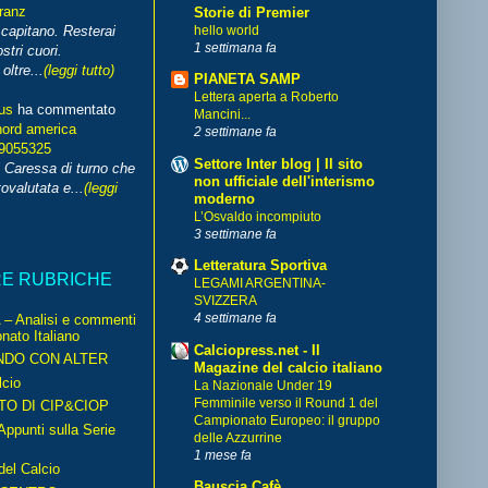
franz
Storie di Premier
hello world
capitano. Resterai
1 settimana fa
stri cuori.
ltre...
(leggi tutto)
PIANETA SAMP
Lettera aperta a Roberto
us
ha commentato
Mancini...
nord america
2 settimane fa
99055325
Settore Inter blog | Il sito
i Caressa di turno che
non ufficiale dell'interismo
ovalutata e...
(leggi
moderno
L’Osvaldo incompiuto
3 settimane fa
Letteratura Sportiva
RE RUBRICHE
LEGAMI ARGENTINA-
SVIZZERA
4 settimane fa
– Analisi e commenti
nato Italiano
Calciopress.net - Il
NDO CON ALTER
Magazine del calcio italiano
cio
La Nazionale Under 19
Femminile verso il Round 1 del
TO DI CIP&CIOP
Campionato Europeo: il gruppo
ppunti sulla Serie
delle Azzurrine
1 mese fa
del Calcio
Bauscia Cafè