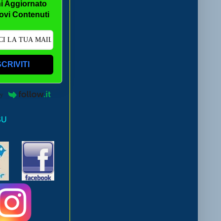
i Aggiornato
ovi Contenuti
SCRIVITI
by
SU