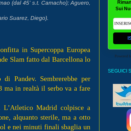
imao (dal 45’ s.t. Camacho); Aguero,
Riman
Sui Nu
rio Suarez, Diego).
I
confitta in Supercoppa Europea
Powered 
ande Slam fatto dal Barcellona lo
SEGUICI 
to di Pandev. Sembrerebbe per
 ma in realtà il serbo va a fare
. L’Atletico Madrid colpisce a
one, alquanto sterile, ma a otto
ol e nei minuti finali sbaglia un