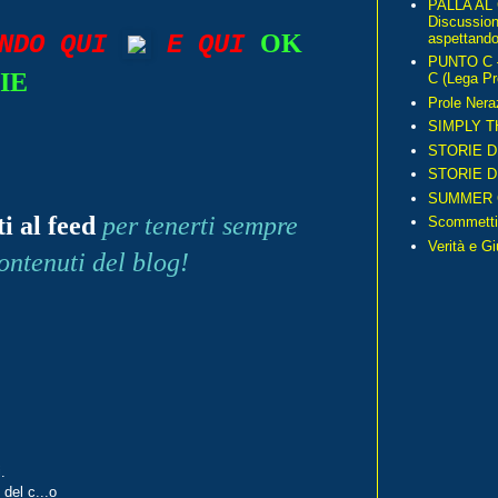
PALLA AL
Discussio
OK
aspettando 
ANDO QUI
E QUI
PUNTO C – 
IE
C (Lega Pr
Prole Nera
SIMPLY T
STORIE D
STORIE D
SUMMER 
ti al feed
per tenerti sempre
Scommetti
Verità e G
ontenuti del blog!
.
 del c...o