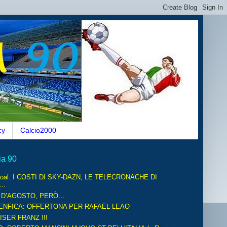
cy
Calcio2000
ia 90
oal. I COSTI DI SKY-DAZN, LE TELECRONACHE DI
..
O D’AGOSTO, PERÒ…
ENFICA: OFFERTONA PER RAFAEL LEAO
ISER FRANZ !!!