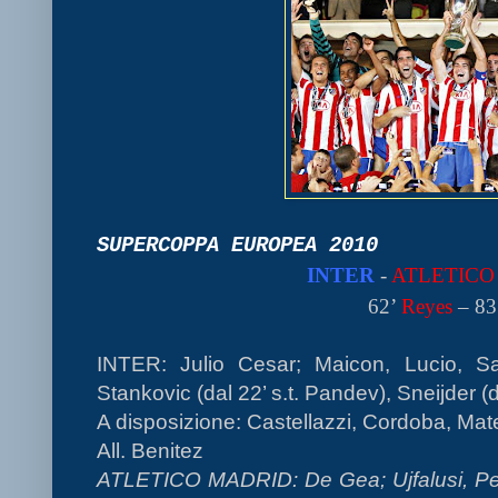
SUPERCOPPA EUROPEA 2010
INTER
-
ATLETICO
62’
Reyes
– 83
INTER: Julio Cesar; Maicon, Lucio, Sa
Stankovic (dal 22’ s.t. Pandev), Sneijder (da
A disposizione: Castellazzi, Cordoba, Mate
All. Benitez
ATLETICO MADRID: De Gea; Ujfalusi, Pe