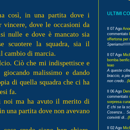
a così, in una partita dove i
ULTIMI C
r vincere, dove le occasioni da
Il 07 Ago
Ano
asi nulle e dove è mancato sia
commentato
offertona per 
se scuotere la squadra, sia il
Speriamo!!!!!!
il cambio di marcia.
Il 07 Ago
Mic
bomba benfica
lcio. Ciò che mi indispettisce e
leao
A queste cifre
 giocando malissimo e dando
braccio, a pie
opia di quella squadra che ci ha
non credo...
(l
si fa.
Il 06 Ago
Den
commentato
i noi ma ha avuto il merito di
sorpresa cura
E chi se la s
in una partita dove non avevano
Cosenza... Su
convinti di...
(
Il 02 Ago
Mic
e cose credo siano ben chiare.