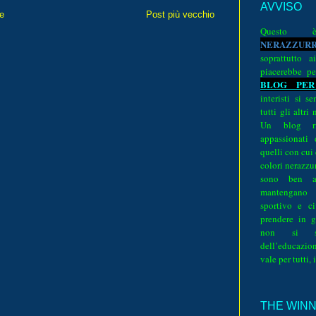
AVVISO
e
Post più vecchio
Quest
N
E
R
A
Z
Z
U
R
soprattutto a
piacerebbe pe
BLOG PER
interisti si 
tutti gli altri
Un blog ri
appassionati
quelli con cui
colori nerazzurr
sono ben a
mantengano
sportivo e ci
prendere in g
non si su
dell’educazion
vale per tutti, 
THE WINNE