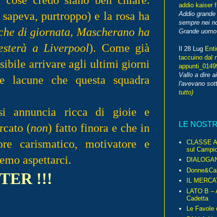
addio kaiser 
sapeva, purtroppo) e la rosa ha
Addio grande 
sempre nei no
sche di giornata, Mascherano ha
Grande uomo o
esterà a Liverpool
). Come già
Il 28 Lug
Enti
taccuino dal 
ibile arrivare agli ultimi giorni
appunti_014
Vallo a dire a
e lacune che questa squadra
l'avevano sott
tutto)
si annuncia ricca di gioie e
LE NOST
rcato (
non
) fatto finora e che in
re carismatico, motivatore e
CLASSE A 
sul Campio
remo aspettarci.
DIALOGA
Donne&Cal
TER !!!
IL MERCA
LATO B – A
Cadetta
Le Favole 