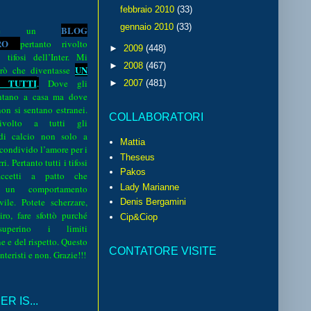
febbraio 2010
(33)
gennaio 2010
(33)
BLOG
o è un
R
O
pertanto rivolto
►
2009
(448)
i tifosi dell’Inter. Mi
►
2008
(467)
UN
rò che diventasse
 TUTTI
.
Dove gli
►
2007
(481)
sentano a casa ma dove
 non si sentano estranei.
COLLABORATORI
volto a tutti gli
 di calcio non solo a
Mattia
 condivido l’amore per i
Theseus
i. Pertanto tutti i tifosi
Pakos
ccetti a patto che
Lady Marianne
 un comportamento
vile. Potete scherzare,
Denis Bergamini
iro, fare sfottò purché
Cip&Ciop
perino i limiti
e e del rispetto. Questo
CONTATORE VISITE
interisti e non. Grazie!!!
R IS...