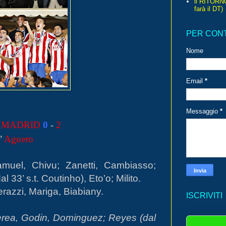
il RITORN
farà il DT)
PER CON
Nome
Email
*
Messaggio
*
 MADRID
0
-
2
’
Aguero
muel, Chivu; Zanetti, Cambiasso;
l 33’ s.t. Coutinho), Eto’o; Milito.
razzi, Mariga, Biabiany.
ISCRIVITI
rea, Godin, Dominguez; Reyes (dal