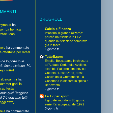
OMMENTI
BROGROLL
nymous
ha
Calcio e Finanza
bomba benfica
Infantino, il grande azzardo:
rafael leao
perché ha rischiato la FIFA
quando la rielezione sembrava
già in tasca
hele
ha commentato
1 giorno fa
 offertona per rafael
TuttoB.com
Entella, Boccadamo in chiusura
 ce lo porto io in
all'Audace Cerignola. Avellino:
di, fino a Lisbona. Ma
scambio Patierno-Jimenez col
eggi tutto)
Catania? Desenzano, preso
Cassin dalla Cremonese. La
isBergamini
ha
Casertana vuole fare la spesa a
summer goal la
Benevento
cao festa
1 giorno fa
corda quel Reggiana-
La Tv per sport
l 3-0 eravamo tutti
Il giro del mondo in 80 giorni:
leggi tutto)
serie Rai a pupazzi del 1972
5 giorni fa
hele
ha commentato