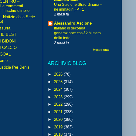
 CENTRO –
Una Stagione Straordinaria –
ni e commenti
(le immagini) PT 1
il fischio d’inizio
2 mesi fa
Notizie dalla Serie
o)
Alessandro Ascione
zzurra
Italiano di seconda
generazione: cos’è? Mistero
HE BEST
della fede
I BIDONI
2 mesi fa
I CALCIO
Mostra tutto
GOAL
amo...
ARCHIVIO BLOG
iustizia Per Denis
►
2026
(78)
►
2025
(314)
►
2024
(307)
►
2023
(299)
►
2022
(296)
►
2021
(338)
►
2020
(396)
►
2019
(383)
►
2018
(371)