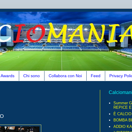
Awards
Chi sono
Collabora con Noi
Feed
Privacy Poli
Calcioman
Summer G
REPICE E.
È CALCI
LO
BOMBA B
ADDIO KA