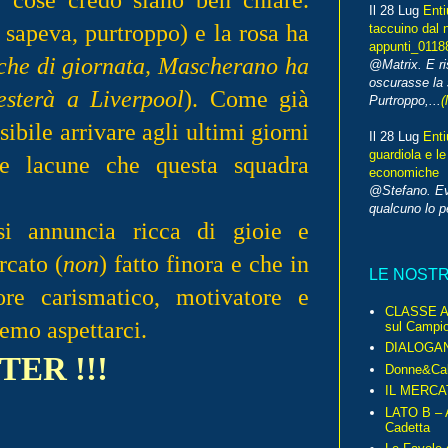
Il 28 Lug
Enti
sapeva, purtroppo) e la rosa ha
taccuino dal 
appunti_0118
sche di giornata, Mascherano ha
@Matrix. E ri
oscurasse la 
esterà a Liverpool
). Come già
Purtroppo,...
(
ibile arrivare agli ultimi giorni
Il 28 Lug
Enti
guardiola e le
e lacune che questa squadra
economiche
@Stefano. E
qualcuno lo 
si annuncia ricca di gioie e
rcato (
non
) fatto finora e che in
LE NOST
re carismatico, motivatore e
CLASSE A 
remo aspettarci.
sul Campio
DIALOGA
TER !!!
Donne&Cal
IL MERCA
LATO B – A
Cadetta