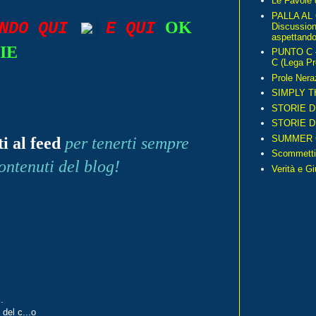
Le Favole 
PALLA AL
OK
ANDO QUI
E QUI
Discussio
aspettando 
IE
PUNTO C – 
C (Lega Pr
Prole Nera
SIMPLY T
STORIE D
STORIE D
SUMMER 
ti al feed
per tenerti sempre
Scommetti
ontenuti del blog!
Verità e G
.
 del c...o