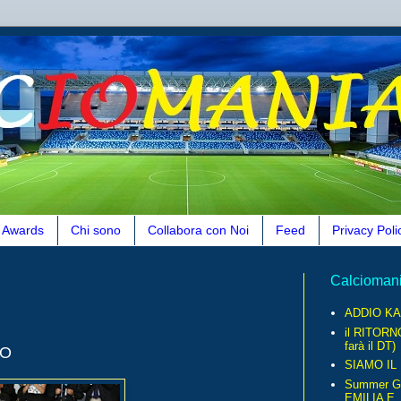
Awards
Chi sono
Collabora con Noi
Feed
Privacy Poli
Calcioman
ADDIO KA
il RITORN
farà il DT)
LO
SIAMO IL
Summer G
EMILIA E..