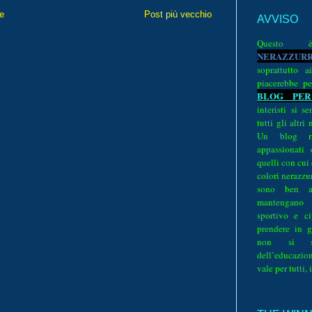
e
Post più vecchio
AVVISO
Quest
N
E
R
A
Z
Z
U
R
soprattutto a
piacerebbe pe
BLOG PER
interisti si 
tutti gli altri
Un blog ri
appassionati
quelli con cui
colori nerazzurr
sono ben a
mantengano
sportivo e ci
prendere in g
non si su
dell’educazion
vale per tutti, 