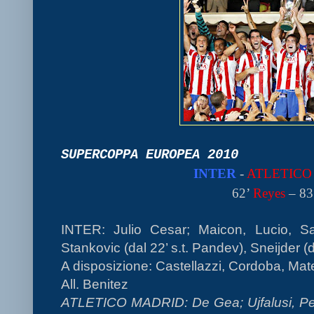
SUPERCOPPA EUROPEA 2010
INTER
-
ATLETICO
62’
Reyes
– 83
INTER: Julio Cesar; Maicon, Lucio, Sa
Stankovic (dal 22’ s.t. Pandev), Sneijder (da
A disposizione: Castellazzi, Cordoba, Mate
All. Benitez
ATLETICO MADRID: De Gea; Ujfalusi, Pe