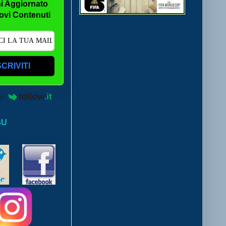
i Aggiornato
ovi Contenuti
SCRIVITI
by
SU