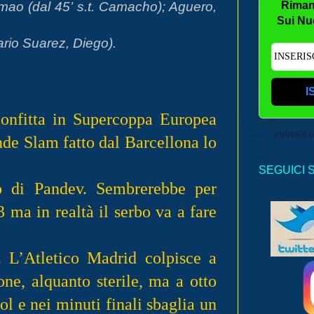
imao (dal 45’ s.t. Camacho); Aguero,
Riman
Sui Nu
rio Suarez, Diego).
I
confitta in Supercoppa Europea
Powered 
ande Slam fatto dal Barcellona lo
SEGUICI 
to di Pandev. Sembrerebbe per
 ma in realtà il serbo va a fare
. L’Atletico Madrid colpisce a
one, alquanto sterile, ma a otto
ol e nei minuti finali sbaglia un