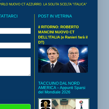
IRLO NUOVO CT AZZURRO. LA SOLITA SCELTA "ITALICA"
TATTARCI
POST IN VETRINA
il RITORNO: ROBERTO
MANCINI NUOVO CT
DELL'ITALIA (e Ranieri farà il
DT)
TACCUINO DAL NORD
AMERICA – Appunti Sparsi
del Mondiale 2026