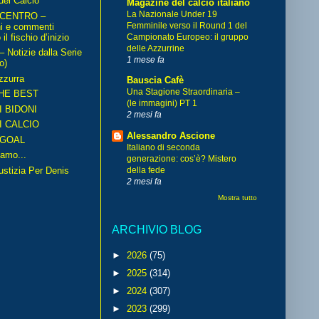
del Calcio
Magazine del calcio italiano
La Nazionale Under 19
 CENTRO –
Femminile verso il Round 1 del
ni e commenti
il fischio d’inizio
Campionato Europeo: il gruppo
delle Azzurrine
Notizie dalla Serie
1 mese fa
o)
zzurra
Bauscia Cafè
Una Stagione Straordinaria –
HE BEST
(le immagini) PT 1
I BIDONI
2 mesi fa
I CALCIO
Alessandro Ascione
GOAL
Italiano di seconda
amo...
generazione: cos’è? Mistero
iustizia Per Denis
della fede
2 mesi fa
Mostra tutto
ARCHIVIO BLOG
►
2026
(75)
►
2025
(314)
►
2024
(307)
►
2023
(299)