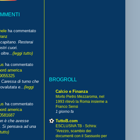
OMMENTI
hele
ha commentato
franz
capitano. Resterai
stri cuori.
ltre...
(leggi tutto)
us
ha commentato
nord america
99055325
BROGROLL
i Caressa di turno che
ovalutata e...
(leggi
Calcio e Finanza
Morto Pietro Mezzaroma, nel
1993 rilevò la Roma insieme a
us
ha commentato
Franco Sensi
nord america
1 giorno fa
70581687
TuttoB.com
non è che avesse
ESCLUSIVA TB - Schira:
. Si pensava ad una
"Arezzo, scambio dei
tutto)
documenti con il Sassuolo per