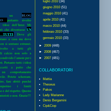
luglio 2010
(34)
giugno 2010
(51)
maggio 2010
(41)
BLOG
o è un
R
O
aprile 2010
(41)
pertanto rivolto
i tifosi dell’Inter. Mi
marzo 2010
(44)
UN
rò che diventasse
febbraio 2010
(33)
 TUTTI
.
Dove gli
gennaio 2010
(33)
sentano a casa ma dove
 non si sentano estranei.
►
2009
(448)
volto a tutti gli
►
2008
(467)
 di calcio non solo a
 condivido l’amore per i
►
2007
(481)
i. Pertanto tutti i tifosi
ccetti a patto che
COLLABORATORI
 un comportamento
vile. Potete scherzare,
Mattia
iro, fare sfottò purché
Theseus
perino i limiti
Pakos
e e del rispetto. Questo
interisti e non. Grazie!!!
Lady Marianne
Denis Bergamini
Cip&Ciop