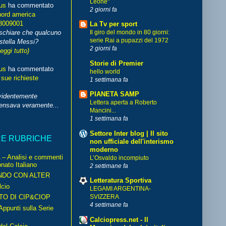
Leone"
us
ha commentato
2 giorni fa
nord america
8009001
La Tv per sport
schiare che qualcuno
Il giro del mondo in 80 giorni:
serie Rai a pupazzi del 1972
stella Messi?
2 giorni fa
leggi tutto)
Storie di Premier
us
ha commentato
hello world
 sue richieste
1 settimana fa
PIANETA SAMP
videntemente
Lettera aperta a Roberto
pensava veramente...
Mancini...
1 settimana fa
Settore Inter blog | Il sito
RE RUBRICHE
non ufficiale dell'interismo
moderno
– Analisi e commenti
L’Osvaldo incompiuto
nato Italiano
2 settimane fa
NDO CON ALTER
Letteratura Sportiva
cio
LEGAMI ARGENTINA-
TO DI CIP&CIOP
SVIZZERA
4 settimane fa
ppunti sulla Serie
Calciopress.net - Il