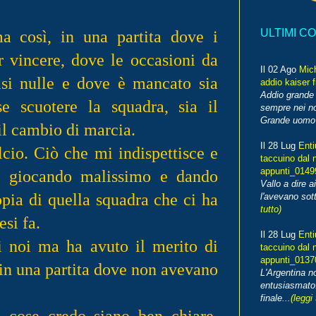
a così, in una partita dove i
ULTIMI C
r vincere, dove le occasioni da
Il 02 Ago
Mic
asi nulle e dove è mancato sia
addio kaiser 
Addio grande 
se scuotere la squadra, sia il
sempre nei no
Grande uomo o
il cambio di marcia.
Il 28 Lug
Enti
lcio. Ciò che mi indispettisce e
taccuino dal 
appunti_014
 giocando malissimo e dando
Vallo a dire a
opia di quella squadra che ci ha
l'avevano sott
tutto)
si fa.
Il 28 Lug
Enti
i noi ma ha avuto il merito di
taccuino dal 
appunti_013
in una partita dove non avevano
L'Argentina 
entusiasmato
finale...
(leggi 
e cose credo siano ben chiare.