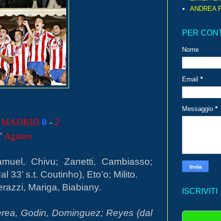
ANDREA P
PER CON
Nome
Email
*
Messaggio
*
 MADRID
0
-
2
’
Aguero
muel, Chivu; Zanetti, Cambiasso;
l 33’ s.t. Coutinho), Eto’o; Milito.
razzi, Mariga, Biabiany.
ISCRIVITI
rea, Godin, Dominguez; Reyes (dal