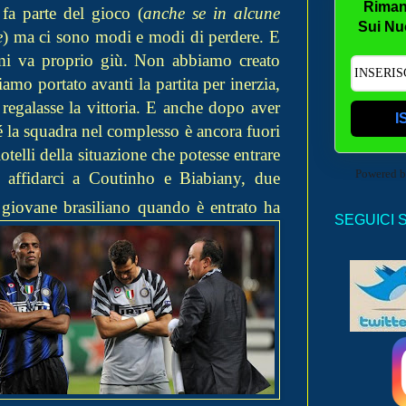
Riman
 fa parte del gioco (
anche se in alcune
Sui Nu
e
) ma ci sono modi e modi di perdere. E
mi va proprio giù. Non abbiamo creato
mo portato avanti la partita per inerzia,
 regalasse la vittoria. E anche dopo aver
I
hé la squadra nel complesso è ancora fuori
telli della situazione che potesse entrare
Powered 
 affidarci a Coutinho e Biabiany, due
l giovane brasiliano quando
è entrato ha
SEGUICI 