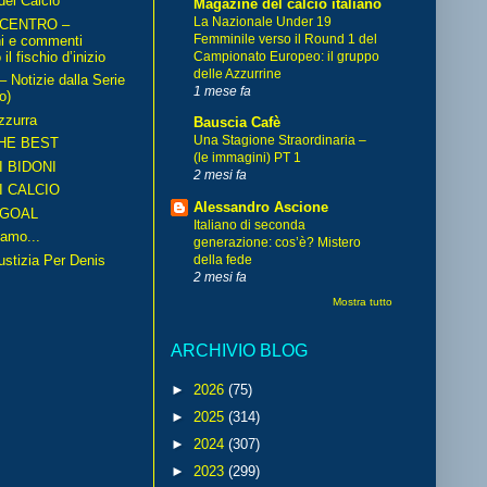
del Calcio
Magazine del calcio italiano
La Nazionale Under 19
 CENTRO –
Femminile verso il Round 1 del
ni e commenti
il fischio d’inizio
Campionato Europeo: il gruppo
delle Azzurrine
Notizie dalla Serie
1 mese fa
o)
zzurra
Bauscia Cafè
Una Stagione Straordinaria –
HE BEST
(le immagini) PT 1
I BIDONI
2 mesi fa
I CALCIO
Alessandro Ascione
GOAL
Italiano di seconda
amo...
generazione: cos’è? Mistero
iustizia Per Denis
della fede
2 mesi fa
Mostra tutto
ARCHIVIO BLOG
►
2026
(75)
►
2025
(314)
►
2024
(307)
►
2023
(299)