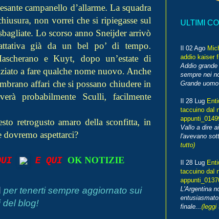
 pesante campanello d’allarme. La squadra
chiusura, non vorrei che si ripiegasse sul
ULTIMI C
 sbagliate. Lo scorso anno Sneijder arrivò
attativa già da un bel po’ di tempo.
Il 02 Ago
Mic
Mascherano e Kuyt, dopo un’estate di
addio kaiser 
Addio grande 
 iniziato a fare qualche nome nuovo. Anche
sempre nei no
mbrano affari che si possano chiudere in
Grande uomo o
verà probabilmente Sculli, facilmente
Il 28 Lug
Enti
taccuino dal 
appunti_014
sto retrogusto amaro della sconfitta, in
Vallo a dire a
e dovremo aspettarci?
l'avevano sott
tutto)
OK NOTIZIE
 QUI
E QUI
Il 28 Lug
Enti
taccuino dal 
appunti_013
d
per tenerti sempre aggiornato sui
L'Argentina 
entusiasmato
 del blog!
finale...
(leggi 