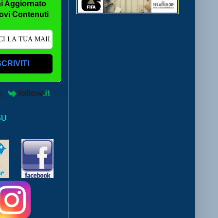
i Aggiornato
ovi Contenuti
SCRIVITI
by
SU