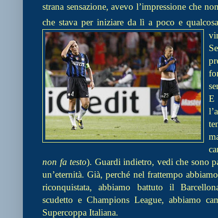
strana sensazione, avevo l’impressione che non
che stava per iniziare da lì a poco e qualco
vi
S
pr
fo
se
E 
l’
te
m
ca
non fa testo
). Guardi indietro, vedi che sono 
un’eternità. Già, perché nel frattempo abbiamo 
riconquistata, abbiamo battuto il Barcello
scudetto e Champions League, abbiamo cam
Supe
rcoppa Italiana.