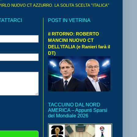
IRLO NUOVO CT AZZURRO. LA SOLITA SCELTA "ITALICA"
TATTARCI
POST IN VETRINA
il RITORNO: ROBERTO
MANCINI NUOVO CT
DELL'ITALIA (e Ranieri farà il
DT)
TACCUINO DAL NORD
AMERICA – Appunti Sparsi
del Mondiale 2026