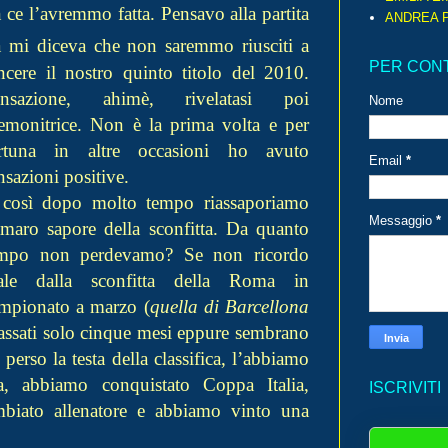
 ce l’av
remmo fatta. Pensavo alla partita
ANDREA P
sa mi diceva che non saremmo riusc
iti a
PER CON
ncere il nostro quinto titolo del 2010.
ensazione, ahimè, rivelatasi poi
Nome
emonitrice. Non è la prima volta e per
rtuna in altre occasioni ho avuto
Email
*
nsazioni positive.
così dopo molto tempo riassaporiamo
Messaggio
*
amaro sapore della sconfitta. Da quanto
mpo non perdevamo? Se non ricordo
ale dalla sconfitta della Roma in
mpionato a marzo (
quella di Barcellona
passati solo cinque mesi eppure sembrano
perso la testa della classifica, l’abbiamo
na, abbiamo conquistato Coppa Italia,
ISCRIVITI
biato allenatore e abbiamo vinto una