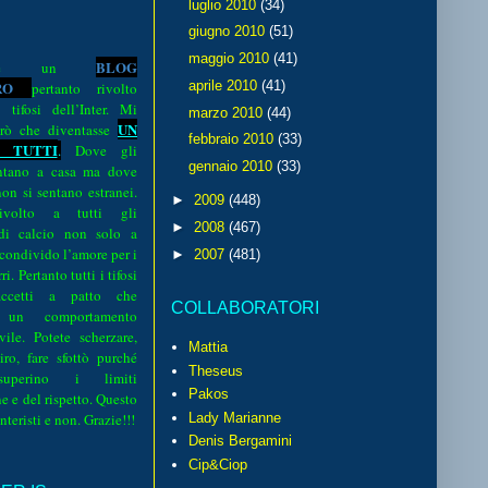
luglio 2010
(34)
giugno 2010
(51)
maggio 2010
(41)
BLOG
o è un
R
O
aprile 2010
(41)
pertanto rivolto
i tifosi dell’Inter. Mi
marzo 2010
(44)
UN
rò che diventasse
febbraio 2010
(33)
 TUTTI
.
Dove gli
gennaio 2010
(33)
sentano a casa ma dove
 non si sentano estranei.
►
2009
(448)
volto a tutti gli
►
2008
(467)
 di calcio non solo a
 condivido l’amore per i
►
2007
(481)
i. Pertanto tutti i tifosi
ccetti a patto che
COLLABORATORI
 un comportamento
vile. Potete scherzare,
Mattia
iro, fare sfottò purché
Theseus
perino i limiti
Pakos
e e del rispetto. Questo
interisti e non. Grazie!!!
Lady Marianne
Denis Bergamini
Cip&Ciop