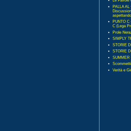
Le Favole 
PALLA AL
Discussio
aspettando 
PUNTO C – 
C (Lega Pr
Prole Nera
SIMPLY T
STORIE D
STORIE D
SUMMER 
Scommetti
Verità e G