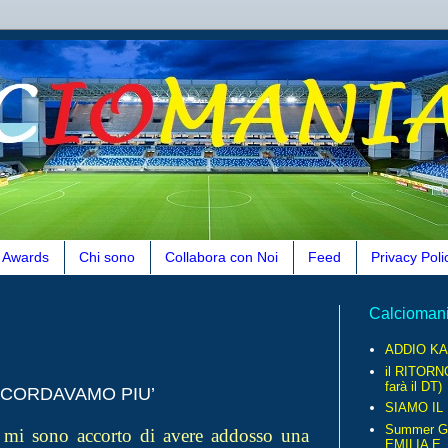
Awards
Chi sono
Collabora con Noi
Feed
Privacy Poli
Calcioman
ADDIO KA
il RITORN
farà il DT)
CORDAVAMO PIU’
SIAMO IL
Summer G
a mi sono accorto di avere addosso una
EMILIA E..