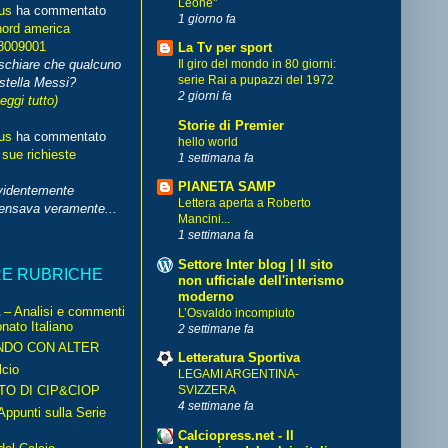
Leone"
us
ha commentato
1 giorno fa
nord america
8009001
La Tv per sport
schiare che qualcuno
Il giro del mondo in 80 giorni:
serie Rai a pupazzi del 1972
stella Messi?
2 giorni fa
leggi tutto)
Storie di Premier
us
ha commentato
hello world
 sue richieste
1 settimana fa
PIANETA SAMP
videntemente
Lettera aperta a Roberto
pensava veramente...
Mancini...
1 settimana fa
Settore Inter blog | Il sito
RE RUBRICHE
non ufficiale dell'interismo
moderno
– Analisi e commenti
L’Osvaldo incompiuto
nato Italiano
2 settimane fa
NDO CON ALTER
Letteratura Sportiva
cio
LEGAMI ARGENTINA-
TO DI CIP&CIOP
SVIZZERA
4 settimane fa
ppunti sulla Serie
Calciopress.net - Il