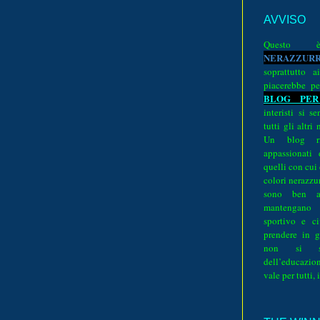
AVVISO
Quest
N
E
R
A
Z
Z
U
R
soprattutto a
piacerebbe pe
BLOG PER
interisti si 
tutti gli altri
Un blog ri
appassionati
quelli con cui
colori nerazzurr
sono ben a
mantengano
sportivo e ci
prendere in g
non si su
dell’educazion
vale per tutti, 