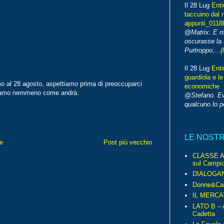
Il 28 Lug
Enti
taccuino dal 
appunti_0118
@Matrix. E ri
oscurasse la 
Purtroppo,...
(
Il 28 Lug
Enti
guardiola e le
iamo al 28 agosto, aspettiamo prima di preoccuparci
economiche
ppiamo nemmeno come andrà.
@Stefano. E
qualcuno lo 
LE NOST
e
Post più vecchio
CLASSE A 
sul Campio
DIALOGA
Donne&Cal
IL MERCA
LATO B – A
Cadetta