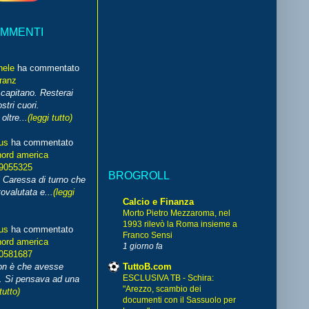
OMMENTI
hele
ha commentato
franz
capitano. Resterai
stri cuori.
ltre...
(leggi tutto)
us
ha commentato
nord america
99055325
BROGROLL
i Caressa di turno che
ovalutata e...
(leggi
Calcio e Finanza
Morto Pietro Mezzaroma, nel
1993 rilevò la Roma insieme a
us
ha commentato
Franco Sensi
nord america
1 giorno fa
70581687
TuttoB.com
non è che avesse
ESCLUSIVA TB - Schira:
. Si pensava ad una
"Arezzo, scambio dei
tutto)
documenti con il Sassuolo per