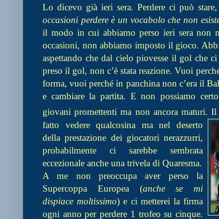
Lo dicevo già ieri sera. Perdere ci può stare,
occasioni perdere è un vocabolo che non esist
il modo in cui abbiamo perso ieri sera non 
occasioni, non abbiamo imposto il gioco. Abbia
aspettando che dal cielo piovesse il gol che ci
preso il gol, non c’è stata reazione. Vuoi perc
forma, vuoi perché in panchina non c’era il Balo
e cambiare la partita. E non possiamo certo
giovani promettenti ma non ancora maturi. I
fatto vedere qualcosina ma nel deserto
della prestazione dei giocatori nerazzurri,
probabilmente ci sarebbe sembrata
eccezionale anche una trivela di Quaresma.
A me non preoccupa aver perso la
Supercoppa Europea (
anche se mi
dispiace moltissimo
) e ci metterei la firma
ogni anno per perdere 1 trofeo su cinque.