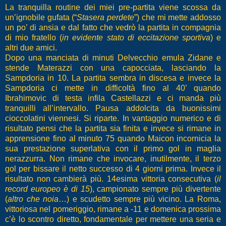
La tranquilla routine dei miei pre-partita viene scossa da
un’ignobile gufata (“
Stasera perdete
”) che mi mette addosso
un po’ di ansia e dal fatto che vedrò la partita in compagnia
di mio fratello (
in evidente stato di eccitazione sportiva
) e
altri due amici.
Dopo una manciata di minuti Delvecchio emula Zidane e
stende Materazzi con una capocciata, lasciando la
Sampdoria in 10. La partita sembra in discesa e invece la
Sampdoria ci mette in difficoltà fino al 40’ quando
Ibrahimovic di testa infila Castellazzi e ci manda più
tranquilli all’intervallo. Pausa addolcita da buonissimi
cioccolatini viennesi. Si riparte. In vantaggio numerico e di
risultato pensi che la partita sia finita e invece si rimane in
apprensione fino al minuto 75 quando Maicon incornicia la
sua prestazione superlativa con il primo gol in maglia
nerazzurra. Non rimane che invocare, inutilmente, il terzo
gol per bissare il netto successo di 4 giorni prima. Invece il
risultato non cambierà più. 14esima vittoria consecutiva (
il
record europeo è di 15
), campionato sempre più divertente
(
altro che noia
…) e scudetto sempre più vicino. La Roma,
vittoriosa nel pomeriggio, rimane a -11 e domenica prossima
c’è lo scontro diretto, fondamentale per mettere una seria e