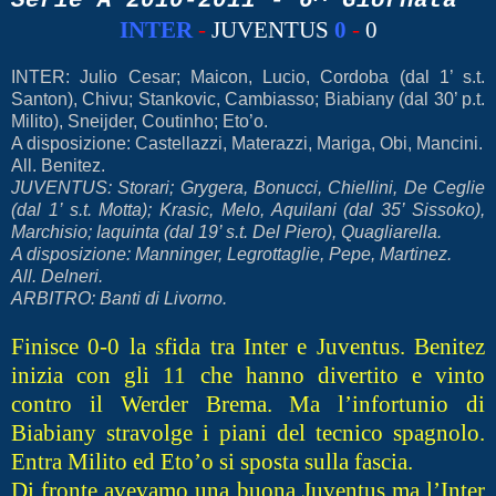
Serie A 2010-2011 - 6^ Giornata
INTER
-
JUVENTUS
0
-
0
INTER: Julio Cesar; Maicon, Lucio, Cordoba (dal 1’ s.t.
Santon), Chivu; Stankovic, Cambiasso; Biabiany (dal 30’ p.t.
Milito), Sneijder, Coutinho; Eto’o.
A disposizione: Castellazzi, Materazzi, Mariga, Obi, Mancini.
All. Benitez.
JUVENTUS: Storari; Grygera, Bonucci, Chiellini, De Ceglie
(dal 1’ s.t. Motta); Krasic, Melo, Aquilani (dal 35’ Sissoko),
Marchisio; Iaquinta (dal 19’ s.t. Del Piero), Quagliarella.
A disposizione: Manninger, Legrottaglie, Pepe, Martinez.
All. Delneri.
ARBITRO: Banti di Livorno.
Finisce 0-0 la sfida tra Inter e Juventus. Benitez
inizia con gli 11 che hanno divertito e vinto
contro il Werder Brema. Ma l’infortunio di
Biabiany stravolge i piani del tecnico spagnolo.
Entra Milito ed Eto’o si sposta sulla fascia.
Di fronte avevamo una buona Juventus ma l’Inter