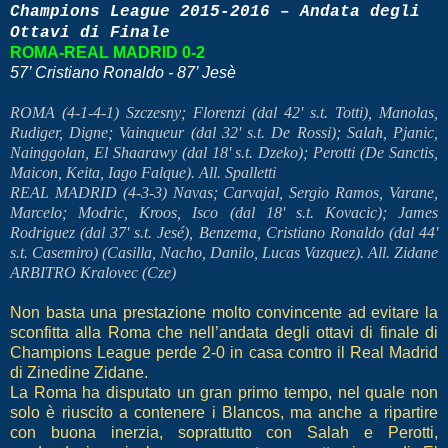
Champions League 2015-2016 – Andata degli
Ottavi di Finale
ROMA-REAL MADRID 0-2
57’ Cristiano Ronaldo - 87’ Jesè
ROMA (4-1-4-1) Szczesny; Florenzi (dal 42' s.t. Totti), Manolas,
Rudiger, Digne; Vainqueur (dal 32' s.t. De Rossi); Salah, Pjanic,
Nainggolan, El Shaarawy (dal 18' s.t. Dzeko); Perotti (De Sanctis,
Maicon, Keita, Iago Falque). All. Spalletti
REAL MADRID (4-3-3) Navas; Carvajal, Sergio Ramos, Varane,
Marcelo; Modric, Kroos, Isco (dal 18' s.t. Kovacic); James
Rodriguez (dal 37' s.t. Jesé), Benzema, Cristiano Ronaldo (dal 44'
s.t. Casemiro) (Casilla, Nacho, Danilo, Lucas Vazquez). All. Zidane
ARBITRO Kralovec (Cze)
Non basta una prestazione molto convincente ad evitare la
sconfitta alla Roma che nell’andata degli ottavi di finale di
Champions League perde 2-0 in casa contro il Real Madrid
di Zinedine Zidane.
La Roma ha disputato un gran primo tempo, nel quale non
solo è riuscito a contenere i Blancos, ma anche a ripartire
con buona inerzia, soprattutto con Salah e Perotti,