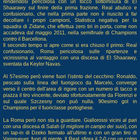
rendendosi pericolosa con un tocco sottomisura di El
Shaarawy sul finire della prima frazione. Real abulico e
confusionario, che nella prima parte non è riuscito a far
decollare i propri campioni, Statistica negativa per la
squadra di Zidane, che effettua zero tiri in porta, come non
accadeva dal maggio 2011, nella semifinale di Champions
contro il Barcellona.
Il secondo tempo si apre come si era chiuso il primo: Real
confusionario, Roma pericolosa sulle ripartenze e
vicinissima al vantaggio con una discesa di El Shaarawy,
sventata da Keylor Navas.
Al 57esimo però viene fuori l'istinto del cecchino: Ronaldo,
pescato sulla linea del fuorigioco da Marcelo, converge
verso il centro dell'area di rigore con un numero di tacco e
piazza il tiro vincente, deviato sfortunatamente da Florenzi e
sul quale Szczesny non può nulla. 90esimo gol in
Champions per il fuoriclasse portoghese.
La Roma però non sta a guardare. Giallorossi vicini al pari
con una discesa di Salah (
il migliore in campo dei suoi
), con
un tap-in di Dzeko fermato all'ultimo e con un gran tiro di
Vainqueuer, fuori di niente. Il Real sfiora il 2-0 con un colpo