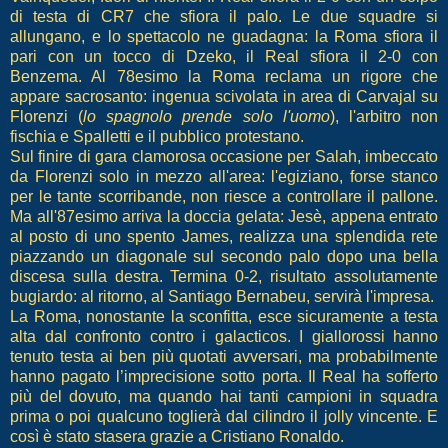
di testa di CR7 che sfiora il palo. Le due squadre si
allungano, e lo spettacolo ne guadagna: la Roma sfiora il
pari con un tocco di Dzeko, il Real sfiora il 2-0 con
Benzema. Al 78esimo la Roma reclama un rigore che
appare sacrosanto: ingenua scivolata in area di Carvajal su
Florenzi (
lo spagnolo prende solo l'uomo
), l'arbitro non
fischia e Spalletti e il pubblico protestano.
Sul finire di gara clamorosa occasione per Salah, imbeccato
da Florenzi solo in mezzo all'area: l'egiziano, forse stanco
per le tante scorribande, non riesce a controllare il pallone.
Ma all'87esimo arriva la doccia gelata: Jesè, appena entrato
al posto di uno spento James, realizza una splendida rete
piazzando un diagonale sul secondo palo dopo una bella
discesa sulla destra. Termina 0-2, risultato assolutamente
bugiardo: al ritorno, al Santiago Bernabeu, servirà l'impresa.
La Roma, nonostante la sconfitta, esce sicuramente a testa
alta dal confronto contro i galacticos. I giallorossi hanno
tenuto testa ai ben più quotati avversari, ma probabilmente
hanno pagato l’imprecisione sotto porta. Il Real ha sofferto
più del dovuto, ma quando hai tanti campioni in squadra
prima o poi qualcuno toglierà dal cilindro il jolly vincente. E
così è stato stasera grazie a Cristiano Ronaldo.