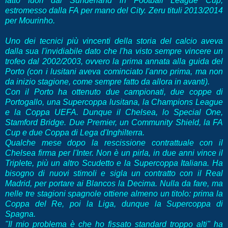
fatto fuori dal Sunderland in Football League Cup,
estromesso dalla FA per mano del City. Zeru tituli 2013/2014
per Mourinho.
Uno dei tecnici più vincenti della storia del calcio aveva
dalla sua l'invidiabile dato che l'ha visto sempre vincere un
trofeo dal 2002/2003, ovvero la prima annata alla guida del
Porto (con i lusitani aveva cominciato l'anno prima, ma non
da inizio stagione, come sempre fatto da allora in avanti).
Con il Porto ha ottenuto due campionati, due coppe di
Portogallo, una Supercoppa lusitana, la Champions League
e la Coppa UEFA. Dunque il Chelsea, lo Special One,
Stamford Bridge. Due Premier, un Community Shield, la FA
Cup e due Coppa di Lega d'Inghilterra.
Qualche mese dopo la rescissione contrattuale con il
Chelsea firma per l'Inter. Non è un pirla, in due anni vince il
Triplete, più un altro Scudetto e la Supercoppa Italiana. Ha
bisogno di nuovi stimoli e sigla un contratto con il Real
Madrid, per portare ai Blancos la Decima. Nulla da fare, ma
nelle tre stagioni spagnole ottiene almeno un titolo: prima la
Coppa del Re, poi la Liga, dunque la Supercoppa di
Spagna.
"Il mio problema è che ho fissato standard troppo alti" ha