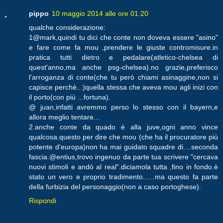
pippo
10 maggio 2014 alle ore 01:20
qualche considerazione:
1@mark,quindi tu dici che conte non doveva essere "asino"
e fare come fa mou ,prendere le giuste contromisure.in
pratica tutti dietro e pedalare(atletico-chelsea di
quest'anno,ma anche psg-chelsea).no grazie,preferisco
l'arroganza di conte(che tu però chiami asinaggine,non si
capisce perchè...)quella stessa che aveva mou agli inizi con
il porto(con più ...fortuna).
@ juan,infatti avremmo perso lo stesso con il bayern,e
allora meglio tentare...
2.anche conte da quado è alla juve,ogni anno vince
qualcosa.questo per dire che mou (che ha il procuratore più
potente d'europa)non ha mai guidato squadre di....seconda
fascia.@entius,trovo ingenuo da parte tua scrivere "cercava
nuovi stimoli e andò al real".diciamola tutta ,fino in fondo.è
stato un vero e proprio tradimento......ma questo fa parte
della furbizia del personaggio(non a caso portoghese).
Rispondi