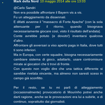
Mark della Nord
10 maggio 2014 alle ore 13:03
@Carlo Sandri
Non era possibile affrontare il Bayern vis a vis.
Fu un atteggiamento da dissennati.
E difatti avvenne il "massacro di Forte Apache" (con la sola
attenuante per il ritorno, quando bisognava
necessariamente giocare così, visto il risultato dell'andata).
Conte avrebbe potuto (e dovuto!) inventarsi qualcosa
d'altro.
Affrontare gli avversari a viso aperto paga in Italia, dove tutti
ti sono inferiori.
Ma in Europa, con certe squadre, bisogna necessariamente
cambiare sistema di gioco, adattarlo, usare contromisure
mirate ai giocatori che ti trovi di fronte.
Con questo non voglio dire che una tattica differente si
sarebbe rivelata vincente, ma almeno non saresti sceso in
campo già sconfitto.
Per il resto, se tu mi parli di atteggiamento
(occasionalmente) provocatorio di Mourinho potrei anche
darti ragione, anche se le provocazioni era lui a subirle, e di
continuo, soprattutto dai giornalisti.