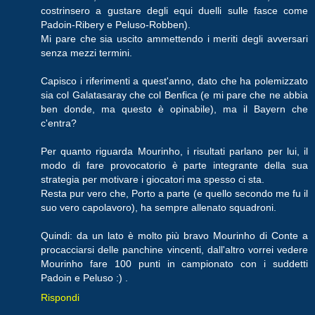
costrinsero a gustare degli equi duelli sulle fasce come
Padoin-Ribery e Peluso-Robben).
Mi pare che sia uscito ammettendo i meriti degli avversari
senza mezzi termini.
Capisco i riferimenti a quest'anno, dato che ha polemizzato
sia col Galatasaray che col Benfica (e mi pare che ne abbia
ben donde, ma questo è opinabile), ma il Bayern che
c'entra?
Per quanto riguarda Mourinho, i risultati parlano per lui, il
modo di fare provocatorio è parte integrante della sua
strategia per motivare i giocatori ma spesso ci sta.
Resta pur vero che, Porto a parte (e quello secondo me fu il
suo vero capolavoro), ha sempre allenato squadroni.
Quindi: da un lato è molto più bravo Mourinho di Conte a
procacciarsi delle panchine vincenti, dall'altro vorrei vedere
Mourinho fare 100 punti in campionato con i suddetti
Padoin e Peluso :) .
Rispondi