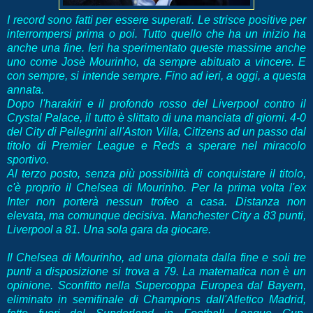
I record sono fatti per essere superati. Le strisce positive per
interrompersi prima o poi. Tutto quello che ha un inizio ha
anche una fine. Ieri ha sperimentato queste massime anche
uno come Josè Mourinho, da sempre abituato a vincere. E
con sempre, si intende sempre. Fino ad ieri, a oggi, a questa
annata.
Dopo l'harakiri e il profondo rosso del Liverpool contro il
Crystal Palace, il tutto è slittato di una manciata di giorni. 4-0
del City di Pellegrini all'Aston Villa, Citizens ad un passo dal
titolo di Premier League e Reds a sperare nel miracolo
sportivo.
Al terzo posto, senza più possibilità di conquistare il titolo,
c'è proprio il Chelsea di Mourinho. Per la prima volta l'ex
Inter non porterà nessun trofeo a casa. Distanza non
elevata, ma comunque decisiva. Manchester City a 83 punti,
Liverpool a 81. Una sola gara da giocare.
Il Chelsea di Mourinho, ad una giornata dalla fine e soli tre
punti a disposizione si trova a 79. La matematica non è un
opinione. Sconfitto nella Supercoppa Europea dal Bayern,
eliminato in semifinale di Champions dall'Atletico Madrid,