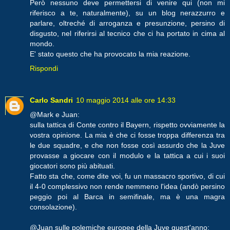
Però nessuno deve permettersi di venire qui (non mi
riferisco a te, naturalmente), su un blog nerazzurro e
parlare, oltreché di arroganza e presunzione, persino di
disgusto, nel riferirsi al tecnico che ci ha portato in cima al
mondo.
E' stato questo che ha provocato la mia reazione.
Rispondi
Carlo Sandri
10 maggio 2014 alle ore 14:33
@Mark e Juan:
sulla tattica di Conte contro il Bayern, rispetto ovviamente la
vostra opinione. La mia è che ci fosse troppa differenza tra
le due squadre, e che non fosse così assurdo che la Juve
provasse a giocare con il modulo e la tattica a cui i suoi
giocatori sono più abituati.
Fatto sta che, come dite voi, fu un massacro sportivo, di cui
il 4-0 complessivo non rende nemmeno l'idea (andò persino
peggio poi al Barca in semifinale, ma è una magra
consolazione).
@Juan sulle polemiche europee della Juve quest'anno: