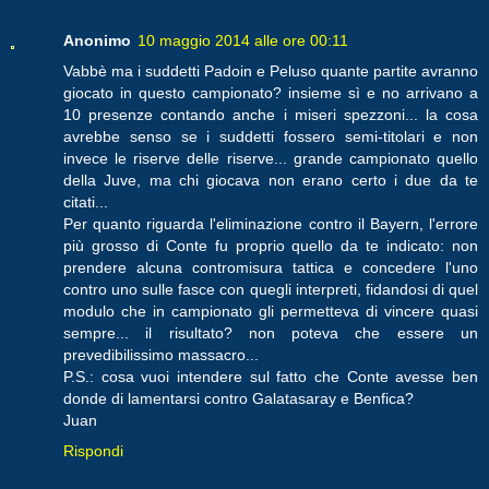
Anonimo
10 maggio 2014 alle ore 00:11
Vabbè ma i suddetti Padoin e Peluso quante partite avranno
giocato in questo campionato? insieme sì e no arrivano a
10 presenze contando anche i miseri spezzoni... la cosa
avrebbe senso se i suddetti fossero semi-titolari e non
invece le riserve delle riserve... grande campionato quello
della Juve, ma chi giocava non erano certo i due da te
citati...
Per quanto riguarda l'eliminazione contro il Bayern, l'errore
più grosso di Conte fu proprio quello da te indicato: non
prendere alcuna contromisura tattica e concedere l'uno
contro uno sulle fasce con quegli interpreti, fidandosi di quel
modulo che in campionato gli permetteva di vincere quasi
sempre... il risultato? non poteva che essere un
prevedibilissimo massacro...
P.S.: cosa vuoi intendere sul fatto che Conte avesse ben
donde di lamentarsi contro Galatasaray e Benfica?
Juan
Rispondi