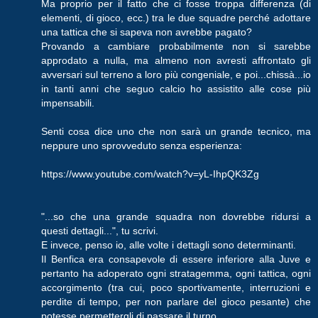
Ma proprio per il fatto che ci fosse troppa differenza (di
elementi, di gioco, ecc.) tra le due squadre perché adottare
una tattica che si sapeva non avrebbe pagato?
Provando a cambiare probabilmente non si sarebbe
approdato a nulla, ma almeno non avresti affrontato gli
avversari sul terreno a loro più congeniale, e poi...chissà...io
in tanti anni che seguo calcio ho assistito alle cose più
impensabili.
Senti cosa dice uno che non sarà un grande tecnico, ma
neppure uno sprovveduto senza esperienza:
https://www.youtube.com/watch?v=yL-IhpQK3Zg
"...so che una grande squadra non dovrebbe ridursi a
questi dettagli...", tu scrivi.
E invece, penso io, alle volte i dettagli sono determinanti.
Il Benfica era consapevole di essere inferiore alla Juve e
pertanto ha adoperato ogni stratagemma, ogni tattica, ogni
accorgimento (tra cui, poco sportivamente, interruzioni e
perdite di tempo, per non parlare del gioco pesante) che
potesse permettergli di passare il turno.