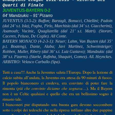
Champions League 2012-2013 – Ritorno dei
Quarti di Finale
JUVENTUS-BAYERN 0-2
64’ Mandzukic – 91’ Pizarro
JUVENTUS (3-5-2): Buffon; Barzagli, Bonucci, Chiellini; Padoin
(dal 24’ s.t. Isla), Pogba, Pirlo, Marchisio (dal 34’ s.t. Giaccherini),
Asamoah; Vucinic, Quagliarella (dal 21’ s.t. Matri). (Storari,
Caceres, Peluso, De Ceglie). All Conte.
BAYERN MONACO (4-2-3-1): Neuer; Lahm, Van Buyten (dal 35’
p.t. Boateng), Dante, Alaba; Javi Martinez, Schweinsteiger;
Robben, Muller, Ribery (dal 36’ s.t. Luiz Gustavo); Mandzukic (dal
38’ s.t. Pizarro). (Starke, Rafinha, Shaquiri, Gomez). All. Heynckes.
ARBITRO: Velasco Carballo (Spa).
Tutti a casa!!! Anche la Juventus saluta l’Europa. Dopo la lezione di
calcio subita all’andata, la Juventus era attesa da 90 minuti di fuoco.
Il popolo bianconero ci credeva, era convinto di poter fare la
rimonta (
più che convinto diciamo che sognava
…). Ma il Bayern
non è un Celtic qualsiasi e quello che era un bellissimo sogno è
rimasto tale.
I bianconeri pur disputando una buona gara devono soccombere
sotto i colpi dei tedeschi che nella ripresa infilano altre due pappine