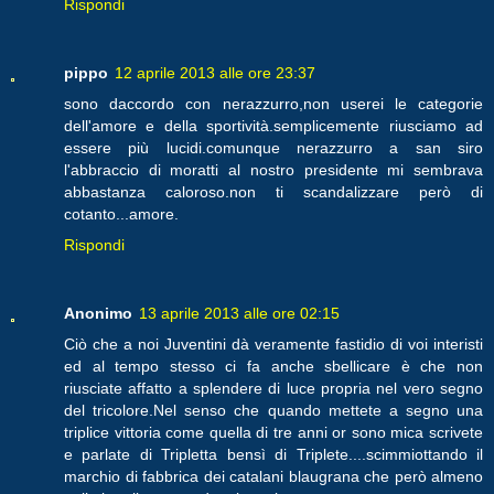
Rispondi
pippo
12 aprile 2013 alle ore 23:37
sono daccordo con nerazzurro,non userei le categorie
dell'amore e della sportività.semplicemente riusciamo ad
essere più lucidi.comunque nerazzurro a san siro
l'abbraccio di moratti al nostro presidente mi sembrava
abbastanza caloroso.non ti scandalizzare però di
cotanto...amore.
Rispondi
Anonimo
13 aprile 2013 alle ore 02:15
Ciò che a noi Juventini dà veramente fastidio di voi interisti
ed al tempo stesso ci fa anche sbellicare è che non
riusciate affatto a splendere di luce propria nel vero segno
del tricolore.Nel senso che quando mettete a segno una
triplice vittoria come quella di tre anni or sono mica scrivete
e parlate di Tripletta bensì di Triplete....scimmiottando il
marchio di fabbrica dei catalani blaugrana che però almeno