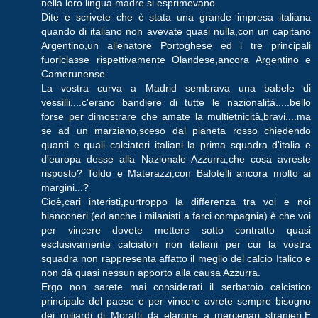
nella loro lingua madre si esprimevano.
Dite e scrivete che è stata una grande impresa italiana
quando di italiano non avevate quasi nulla,con un capitano
Argentino,un allenatore Portoghese ed i tre principali
fuoriclasse rispettivamente Olandese,ancora Argentino e
Camerunense.
La vostra curva a Madrid sembrava una babele di
vessilli....c'erano bandiere di tutte le nazionalità.....bello
forse per dimostrare che amate la multietnicità,bravi....ma
se ad un marziano,sceso dal pianeta rosso chiedendo
quanti e quali calciatori italiani la prima squadra d'italia e
d'europa desse alla Nazionale Azzurra,che cosa avreste
risposto? Toldo e Materazzi,con Balotelli ancora molto ai
margini...?
Cioè,cari interisti,purtroppo la differenza tra voi e noi
bianconeri (ed anche i milanisti a farci compagnia) è che voi
per vincere dovete mettere sotto contratto quasi
esclusivamente calciatori non italiani per cui la vostra
squadra non rappresenta affatto il meglio del calcio Italico e
non dà quasi nessun apporto alla causa Azzurra.
Ergo non sarete mai considerati il serbatoio calcistico
principale del paese e per vincere avrete sempre bisogno
dei miliardi di Moratti da elargire a mercenari stranieri.E