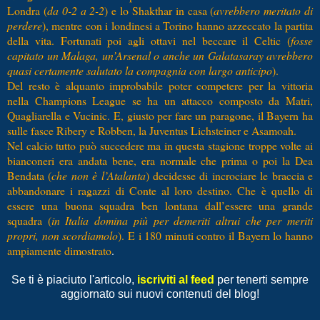
Londra (
da 0-2 a 2-2
) e lo Shakthar in casa (
avrebbero meritato di
perdere
), mentre con i londinesi a Torino hanno azzeccato la partita
della vita. Fortunati poi agli ottavi nel beccare il Celtic (
fosse
capitato un Malaga, un’Arsenal o anche un Galatasaray avrebbero
quasi certamente salutato la compagnia con largo anticipo
).
Del resto è alquanto improbabile poter competere per la vittoria
nella Champions League se ha un attacco composto da Matri,
Quagliarella e Vucinic. E, giusto per fare un paragone, il Bayern ha
sulle fasce Ribery e Robben, la Juventus Lichsteiner e Asamoah.
Nel calcio tutto può succedere ma in questa stagione troppe volte ai
bianconeri era andata bene, era normale che prima o poi la Dea
Bendata (
che non è l’Atalanta
) decidesse di incrociare le braccia e
abbandonare i ragazzi di Conte al loro destino. Che è quello di
essere una buona squadra ben lontana dall’essere una grande
squadra (
in Italia domina più per demeriti altrui che per meriti
propri, non scordiamolo
). E i 180 minuti contro il Bayern lo hanno
ampiamente dimostrato
.
Se ti è piaciuto l'articolo,
iscriviti al feed
per tenerti sempre
aggiornato sui nuovi contenuti del blog!