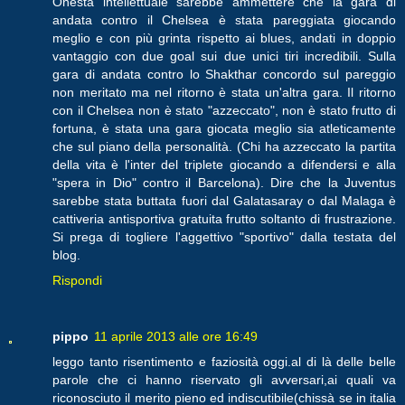
Onestà intellettuale sarebbe ammettere che la gara di
andata contro il Chelsea è stata pareggiata giocando
meglio e con più grinta rispetto ai blues, andati in doppio
vantaggio con due goal sui due unici tiri incredibili. Sulla
gara di andata contro lo Shakthar concordo sul pareggio
non meritato ma nel ritorno è stata un'altra gara. Il ritorno
con il Chelsea non è stato "azzeccato", non è stato frutto di
fortuna, è stata una gara giocata meglio sia atleticamente
che sul piano della personalità. (Chi ha azzeccato la partita
della vita è l'inter del triplete giocando a difendersi e alla
"spera in Dio" contro il Barcelona). Dire che la Juventus
sarebbe stata buttata fuori dal Galatasaray o dal Malaga è
cattiveria antisportiva gratuita frutto soltanto di frustrazione.
Si prega di togliere l'aggettivo "sportivo" dalla testata del
blog.
Rispondi
pippo
11 aprile 2013 alle ore 16:49
leggo tanto risentimento e faziosità oggi.al di là delle belle
parole che ci hanno riservato gli avversari,ai quali va
riconosciuto il merito pieno ed indiscutibile(chissà se in italia