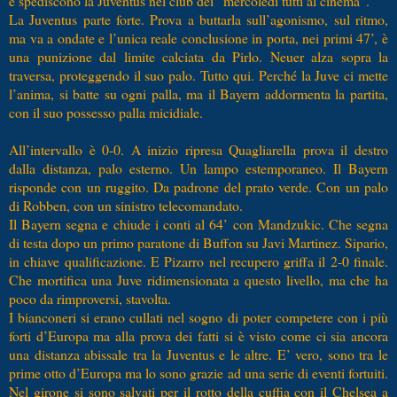
e spediscono la Juventus nel club dei “mercoledì tutti al cinema”.
La Juventus parte forte. Prova a buttarla sull’agonismo, sul ritmo,
ma va a ondate e l’unica reale conclusione in porta, nei primi 47’, è
una punizione dal limite calciata da Pirlo. Neuer alza sopra la
traversa, proteggendo il suo palo. Tutto qui. Perché la Juve ci mette
l’anima, si batte su ogni palla, ma il Bayern addormenta la partita,
con il suo possesso palla micidiale.
All’intervallo è 0-0. A inizio ripresa Quagliarella prova il destro
dalla distanza, palo esterno. Un lampo estemporaneo. Il Bayern
risponde con un ruggito. Da padrone del prato verde. Con un palo
di Robben, con un sinistro telecomandato.
Il Bayern segna e chiude i conti al 64’ con Mandzukic. Che segna
di testa dopo un primo paratone di Buffon su Javi Martinez. Sipario,
in chiave qualificazione. E Pizarro nel recupero griffa il 2-0 finale.
Che mortifica una Juve ridimensionata a questo livello, ma che ha
poco da rimproversi, stavolta.
I bianconeri si erano cullati nel sogno di poter competere con i più
forti d’Europa ma alla prova dei fatti si è visto come ci sia ancora
una distanza abissale tra la Juventus e le altre. E’ vero, sono tra le
prime otto d’Europa ma lo sono grazie ad una serie di eventi fortuiti.
Nel girone si sono salvati per il rotto della cuffia con il Chelsea a