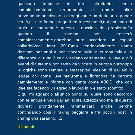
qualcuno tentasse di fare altrettanto senza
complottismi)tento arduamente di andare oltre
brevemente.nel discorso di oggi conte ha detto una grande
verità,gli altri fanno progetti ed investimenti,noi parliamo di
arbitri e soubrette.è questo il nocciolo del problema,fin
quando il sistema non crescerà
complessivamente,potrebbe pure accadere un exploit
solitario(vedi inter 2010)ma tendenzialmente siamo
destinati per anni a non vincere nulla in europa tale è la
differenza di tutto il calcio italiano.certamente la juve è più
avanti di tutte ma non tanto da vincere in europa.purtroppo
le logiche sono sempre le stesse(vedi elezioni di galliani in
lega)e chi come juve,inter,roma e fiorentina ha cercato
cambiamento e riforme con gente come ABODI che con
idee sta facendo un egregio lavoro in b è stato sconfitto.
E qui mi aggancio all'unico punto sul quale sono daccordo
con te entius,è vero galliani si sta attrezzando ma di questo
dovresti prondamente rammaricarti anche perchè
continuando così il raking peggiora e fra poco i posti in
champions saranno....2.
Rispondi