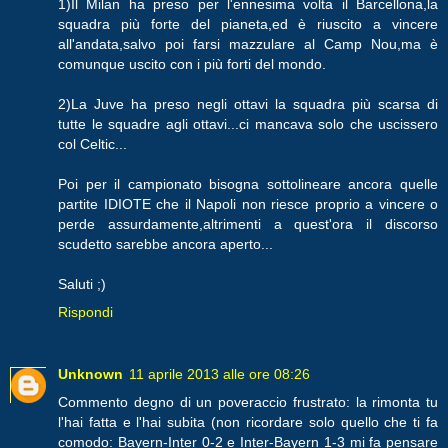
1)Il Milan ha preso per l'ennesima volta il Barcellona,la
squadra più forte del pianeta,ed è riuscito a vincere
all'andata,salvo poi farsi mazzulare al Camp Nou,ma è
comunque uscito con i più forti del mondo.
2)La Juve ha preso negli ottavi la squadra più scarsa di
tutte le squadre agli ottavi...ci mancava solo che uscissero
col Celtic...
Poi per il campionato bisogna sottolineare ancora quelle
partite IDIOTE che il Napoli non riesce proprio a vincere o
perde assurdamente,altrimenti a quest'ora il discorso
scudetto sarebbe ancora aperto...
Saluti ;)
Rispondi
Unknown
11 aprile 2013 alle ore 08:26
Commento degno di un poveraccio frustrato: la rimonta tu
l'hai fatta e l'hai subita (non ricordare solo quello che ti fa
comodo: Bayern-Inter 0-2 e Inter-Bayern 1-3 mi fa pensare