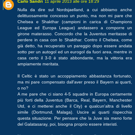
Carlo Sandri
11 aprile 2013 alle ore 18:29
Nulla da dire sul Nordsjaelland, a cui abbiamo anche
delittuosamente concesso un punto, ma non mi pare che
Chelsea e Shakthar (campioni in carica di Champions
League ed Europa League) andassero a comporre un
girone materasso. Concordo che la Juventus meritasse di
perdere in casa con lo Shakthar. Contro il Chelsea, come
già detto, ha recuperato un pareggio dopo essere andata
sotto per un autogol ed un eurogol da fuori area, mentre in
casa certo il 3-0 è stato abbondante, ma la vittoria era
ampiamente meritata.
Il Celtic è stato un accoppiamento abbastanza fortunato,
ma mi pare compensato dall'aver preso il Bayern ai quarti,
o no?
A me pare che ci siano 4-5 squadre in Europa certamente
più forti della Juventus (Barca, Real, Bayern, Manchester
Utd, e ci metterei anche il City) e qualcun'altra di livello
simile (Dortmund, Malaga). Uscire ai quarti rispecchia
questa situazione. Per pensare che la Juve sia meno forte
del Galatasaray, poi, bisogna proprio essere interisti.