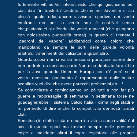
fortemente vittime.Voi interisti,visto che qui giochiamo per
così dire "in trasferta",credete che in noi Juventini ci sia
chissà quale odio,rancore,razzismo sportivo nei vostri
confronti ma per la verità non è così.Nel senso
che,piuttosto,ci si difende dai vostri attacchi (che giungono
con noiosissima puntualità ormai) in quanto ci ritenete i
"padroni del vapore" additandoci come coloro che
manipolano da sempre le sorti delle gare,le volontà
arbitrali,i trsferimenti dei calciatori e quant'altro.
Guardate,così non si va da nessuna parte,anzi oserei dire
non andrete da nessuna parte.Non dico dobbiate fare il tifo
per la Juve quando l'Inter in Europa non c'è però se il
vostro massimo godimento è rappresentato dalle nostre
sconfitte vuol dire che avete parecchi problemini,eh....!
Se cominciaste e cominciammo un pò tutti a non far più
guerre e rappresaglie di settimana in settimana forse ne
guadagnerebbe il sistema Calcio Italia,il clima negli stadi e
mi permetto di dire anche la competitività dei nostri amati
club.
Beninteso,lo sfottò ci sta e rimarrà a vita,la sana rivalità è il
sale di questo sport ma trovare sempre nelle presunte
colpe e malefatte altrui il capro espiatorio alle proprie