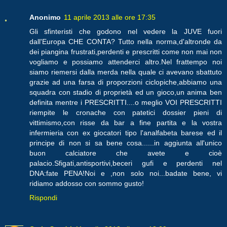
Anonimo
11 aprile 2013 alle ore 17:35
Gli sfinteristi che godono nel vedere la JUVE fuori
dall'Europa CHE CONTA? Tutto nella norma,d'altronde da
dei piangina frustrati,perdenti e prescritti come non mai non
vogliamo e possiamo attenderci altro.Nel frattempo noi
siamo riemersi dalla merda nella quale ci avevano sbattuto
grazie ad una farsa di proporzioni ciclopiche,abbiamo una
squadra con stadio di proprietà ed un gioco,un anima ben
definita mentre i PRESCRITTI....o meglio VOI PRESCRITTI
riempite le cronache con patetici dossier pieni di
vittimismo,con risse da bar a fine partita e la vostra
infermieria con ex giocatori tipo l'analfabeta barese ed il
principe di non si sa bene cosa......in aggiunta all'unico
buon calciatore che avete e cioè
palacio.Sfigati,antisportivi,beceri gufi e perdenti nel
DNA:fate PENA!Noi e ,non solo noi...badate bene, vi
ridiamo addosso con sommo gusto!
Rispondi