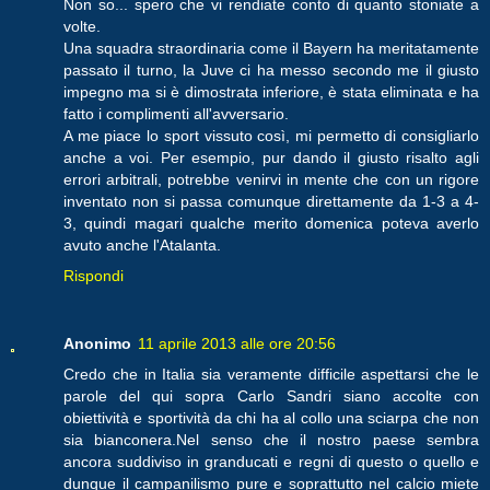
Non so... spero che vi rendiate conto di quanto stoniate a
volte.
Una squadra straordinaria come il Bayern ha meritatamente
passato il turno, la Juve ci ha messo secondo me il giusto
impegno ma si è dimostrata inferiore, è stata eliminata e ha
fatto i complimenti all'avversario.
A me piace lo sport vissuto così, mi permetto di consigliarlo
anche a voi. Per esempio, pur dando il giusto risalto agli
errori arbitrali, potrebbe venirvi in mente che con un rigore
inventato non si passa comunque direttamente da 1-3 a 4-
3, quindi magari qualche merito domenica poteva averlo
avuto anche l'Atalanta.
Rispondi
Anonimo
11 aprile 2013 alle ore 20:56
Credo che in Italia sia veramente difficile aspettarsi che le
parole del qui sopra Carlo Sandri siano accolte con
obiettività e sportività da chi ha al collo una sciarpa che non
sia bianconera.Nel senso che il nostro paese sembra
ancora suddiviso in granducati e regni di questo o quello e
dunque il campanilismo pure e soprattutto nel calcio miete