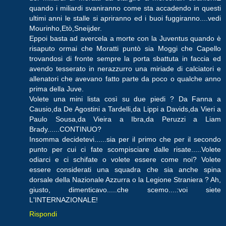
quando i miliardi svaniranno come sta accadendo in questi
ultimi anni le stalle si apriranno ed i buoi fuggiranno....vedi
Mourinho,Etò,Sneijder.
Eppoi basta ad avercela a morte con la Juventus quando è
risaputo ormai che Moratti puntò sia Moggi che Capello
trovandosi di fronte sempre la porta sbattuta in faccia ed
avendo tesserato in nerazzurro una miriade di calciatori e
allenatori che avevano fatto parte da poco o qualche anno
prima della Juve.
Volete una mini lista così su due piedi ? Da Fanna a
Causio,da De Agostini a Tardelli,da Lippi a Davids,da Vieri a
Paulo Sousa,da Vieira a Ibra,da Peruzzi a Liam
Brady......CONTINUO?
Insomma decidetevi......sia per il primo che per il secondo
punto per cui ci fate scompisciare dalle risate.....Volete
odiarci e ci schifate o volete essere come noi? Volete
essere considerati una squadra che sia anche spina
dorsale della Nazionale Azzurra o la Legione Straniera ? Ah,
giusto, dimenticavo.....che scemo....:voi siete
L'INTERNAZIONALE!
Rispondi