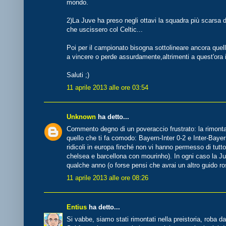
mondo.
2)La Juve ha preso negli ottavi la squadra più scarsa di
che uscissero col Celtic...
Poi per il campionato bisogna sottolineare ancora quell
a vincere o perde assurdamente,altrimenti a quest'ora 
Saluti ;)
11 aprile 2013 alle ore 03:54
Unknown
ha detto...
Commento degno di un poveraccio frustrato: la rimonta tu
quello che ti fa comodo: Bayern-Inter 0-2 e Inter-Baye
ridicoli in europa finché non vi hanno permesso di tutto
chelsea e barcellona con mourinho). In ogni caso la Ju
qualche anno (o forse pensi che avrai un altro guido ro
11 aprile 2013 alle ore 08:26
Entius
ha detto...
Si vabbe, siamo stati rimontati nella preistoria, roba da