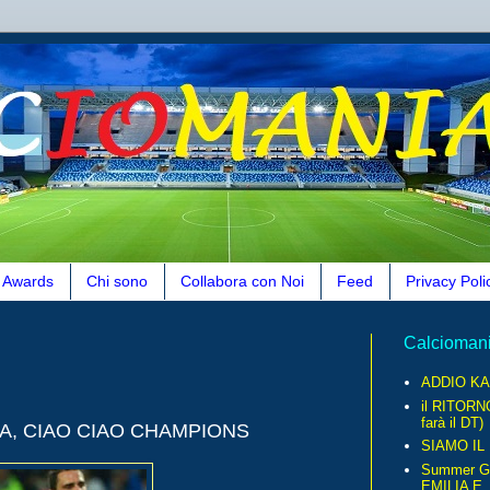
Awards
Chi sono
Collabora con Noi
Feed
Privacy Poli
Calcioman
ADDIO KA
il RITORN
farà il DT)
TA, CIAO CIAO CHAMPIONS
SIAMO IL
Summer G
EMILIA E..