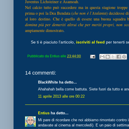
Juventus Lichsteiner e Asamoah.
Nel calcio tutto può succedere ma in questa stagione troppe 
prima o poi la Dea Bendata (
che non è l’Atalanta
) decidesse di
al loro destino. Che è quello di essere una buona squadra b
domina più per demeriti altrui che per meriti propri, non sc
ampiamente dimostrato
.
Se ti è piaciuto l'articolo,
iscriviti al feed
per tenerti s
Pubblicato da
Entius
alle
23:44:00
14 commenti:
BlackWhite ha detto...
Ahahahah bella come battuta. Siete fuori da tutto e an
11 aprile 2013 alle ore 00:22
Entius
ha detto...
Mi pare di ricordare che noi abbiamo rimontato contro il
andavate al cinema al mercoledì). E un paio di settim