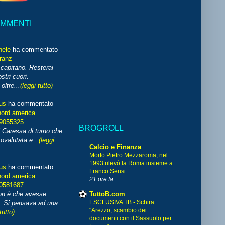
OMMENTI
hele
ha commentato
franz
capitano. Resterai
stri cuori.
ltre...
(leggi tutto)
us
ha commentato
nord america
99055325
BROGROLL
i Caressa di turno che
ovalutata e...
(leggi
Calcio e Finanza
Morto Pietro Mezzaroma, nel
1993 rilevò la Roma insieme a
us
ha commentato
Franco Sensi
nord america
21 ore fa
70581687
TuttoB.com
non è che avesse
ESCLUSIVA TB - Schira:
. Si pensava ad una
"Arezzo, scambio dei
tutto)
documenti con il Sassuolo per