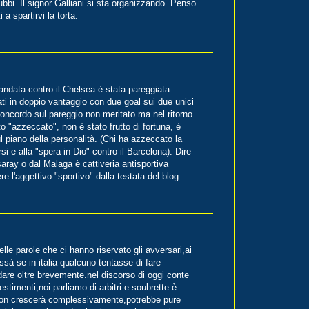
ubbi. Il signor Galliani si sta organizzando. Penso
a spartirvi la torta.
andata contro il Chelsea è stata pareggiata
ati in doppio vantaggio con due goal sui due unici
r concordo sul pareggio non meritato ma nel ritorno
ato "azzeccato", non è stato frutto di fortuna, è
 piano della personalità. (Chi ha azzeccato la
ersi e alla "spera in Dio" contro il Barcelona). Dire
aray o dal Malaga è cattiveria antisportiva
ere l'aggettivo "sportivo" dalla testata del blog.
belle parole che ci hanno riservato gli avversari,ai
issà se in italia qualcuno tentasse di fare
are oltre brevemente.nel discorso di oggi conte
estimenti,noi parliamo di arbitri e soubrette.è
 non crescerà complessivamente,potrebbe pure