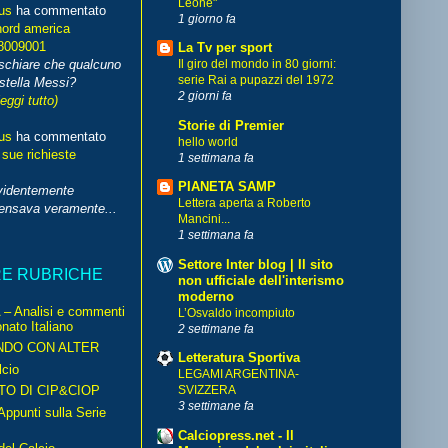
Leone"
us
ha commentato
1 giorno fa
nord america
8009001
La Tv per sport
schiare che qualcuno
Il giro del mondo in 80 giorni:
serie Rai a pupazzi del 1972
stella Messi?
2 giorni fa
leggi tutto)
Storie di Premier
us
ha commentato
hello world
 sue richieste
1 settimana fa
PIANETA SAMP
videntemente
Lettera aperta a Roberto
pensava veramente...
Mancini...
1 settimana fa
Settore Inter blog | Il sito
RE RUBRICHE
non ufficiale dell'interismo
moderno
– Analisi e commenti
L’Osvaldo incompiuto
nato Italiano
2 settimane fa
NDO CON ALTER
Letteratura Sportiva
cio
LEGAMI ARGENTINA-
TO DI CIP&CIOP
SVIZZERA
3 settimane fa
ppunti sulla Serie
Calciopress.net - Il