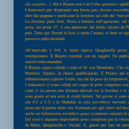
che sognava
…). Ma il Bayern non è un Celtic qualsiasi e quell
I bianconeri pur disputando una buona gara devono soccombere 
altre due pappine e spediscono la Juventus nel club dei “mercole
La Juventus parte forte. Prova a buttarla sull’agonismo, sul
porta, nei primi 47’, è una punizione dal limite calciata da P
palo. Tutto qui. Perché la Juve ci mette l’anima, si batte su og
possesso palla micidiale.
All’intervallo è 0-0. A inizio ripresa Quagliarella prova
estemporaneo. Il Bayern risponde con un ruggito. Da padro
sinistro telecomandato.
Il Bayern segna e chiude i conti al 64’ con Mandzukic. Che se
Martinez. Sipario, in chiave qualificazione. E Pizarro nel r
ridimensionata a questo livello, ma che ha poco da rimproversi, 
I bianconeri si erano cullati nel sogno di poter competere con 
come ci sia ancora una distanza abissale tra la Juventus e le
sono grazie ad una serie di eventi fortuiti. Nel girone si sono s
(
da 0-2 a 2-2
) e lo Shakthar in casa (
avrebbero meritato 
azzeccato la partita della vita. Fortunati poi agli ottavi nel becc
anche un Galatasaray avrebbero quasi certamente salutato la 
Del resto è alquanto improbabile poter competere per la vitt
da Matri, Quagliarella e Vucinic. E, giusto per fare un par