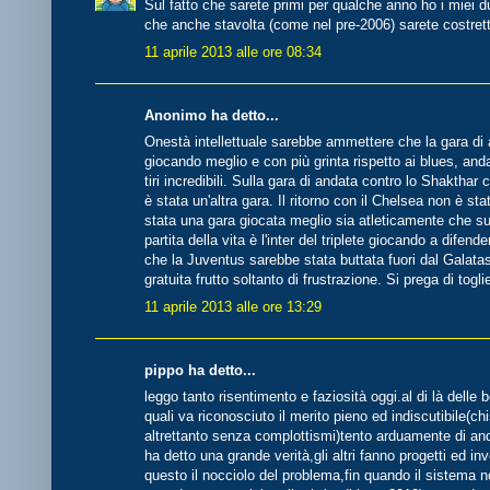
Sul fatto che sarete primi per qualche anno ho i miei d
che anche stavolta (come nel pre-2006) sarete costretti 
11 aprile 2013 alle ore 08:34
Anonimo ha detto...
Onestà intellettuale sarebbe ammettere che la gara di 
giocando meglio e con più grinta rispetto ai blues, and
tiri incredibili. Sulla gara di andata contro lo Shaktha
è stata un'altra gara. Il ritorno con il Chelsea non è st
stata una gara giocata meglio sia atleticamente che sul
partita della vita è l'inter del triplete giocando a difend
che la Juventus sarebbe stata buttata fuori dal Galatas
gratuita frutto soltanto di frustrazione. Si prega di togli
11 aprile 2013 alle ore 13:29
pippo ha detto...
leggo tanto risentimento e faziosità oggi.al di là delle 
quali va riconosciuto il merito pieno ed indiscutibile(ch
altrettanto senza complottismi)tento arduamente di and
ha detto una grande verità,gli altri fanno progetti ed inv
questo il nocciolo del problema,fin quando il sistema