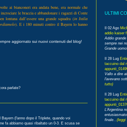
volte ai bianconeri era andata bene, era normale che
 incrociare le braccia e abbandonare i ragazzi di Conte
ULTIMI C
en lontana dall’essere una grande squadra (
in Italia
ordiamolo
). E i 180 minuti contro il Bayern lo hanno
Il 02 Ago
Mic
addio kaiser 
Addio grande 
empre aggiornato sui nuovi contenuti del blog!
sempre nei no
Grande uomo o
Il 28 Lug
Enti
taccuino dal 
appunti_014
Vallo a dire a
l'avevano sott
tutto)
cora parlate?
Il 28 Lug
Enti
taccuino dal 
appunti_013
L'Argentina 
entusiasmato
 Bayern (l'anno dopo il Triplete, quando voi
finale...
(leggi 
ane fa abbiamo quasi ribaltato un 0-3. E scusa se