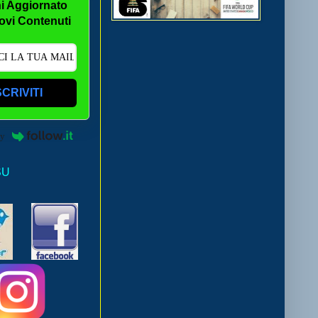
i Aggiornato
ovi Contenuti
SCRIVITI
by
SU