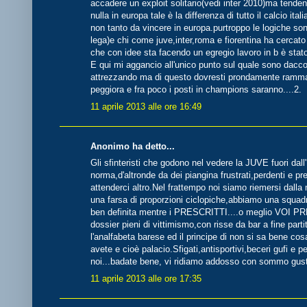
accadere un exploit solitario(vedi inter 2010)ma tende
nulla in europa tale è la differenza di tutto il calcio it
non tanto da vincere in europa.purtroppo le logiche son
lega)e chi come juve,inter,roma e fiorentina ha cerc
che con idee sta facendo un egregio lavoro in b è stato
E qui mi aggancio all'unico punto sul quale sono daccor
attrezzando ma di questo dovresti prondamente rammar
peggiora e fra poco i posti in champions saranno....2.
11 aprile 2013 alle ore 16:49
Anonimo ha detto...
Gli sfinteristi che godono nel vedere la JUVE fuori d
norma,d'altronde da dei piangina frustrati,perdenti e 
attenderci altro.Nel frattempo noi siamo riemersi dalla
una farsa di proporzioni ciclopiche,abbiamo una squadr
ben definita mentre i PRESCRITTI....o meglio VOI PR
dossier pieni di vittimismo,con risse da bar a fine parti
l'analfabeta barese ed il principe di non si sa bene cosa
avete e cioè palacio.Sfigati,antisportivi,beceri gufi e
noi...badate bene, vi ridiamo addosso con sommo gus
11 aprile 2013 alle ore 17:35