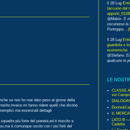
Il 28 Lug
Enti
taccuino dal 
appunti_0118
@Matrix. E ri
oscurasse la 
Purtroppo,...
(
Il 28 Lug
Enti
guardiola e le
economiche
@Stefano. E
qualcuno lo 
LE NOST
CLASSE A 
sul Campio
,anche se non ho mai dato peso al girone della
DIALOGA
rito:invece mi fanno ridere quelli che dicono
Donne&Cal
 semplici ma essenziali dettagli.
IL MERCA
LATO B – A
 squadra più forte del pianeta,ed è riuscito a
Cadetta
ou,ma è comunque uscito con i più forti del