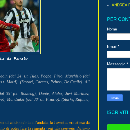
ANDREA P
PER CON
Nome
Email
*
ti di Finale
Messaggio
*
in (dal 24’ s.t. Isla), Pogba, Pirlo, Marchisio (dal
s.t. Matri). (Storari, Caceres, Peluso, De Ceglie). All
35’ p.t. Boateng), Dante, Alaba; Javi Martinez,
o); Mandzukic (dal 38’ s.t. Pizarro). (Starke, Rafinha,
ISCRIVITI
e di calcio subita all’andata, la Juventus era attesa da
to di poter fare la rimonta (
più che convinto diciamo