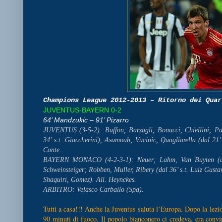
Champions League 2012-2013 – Ritorno dei Quar
JUVENTUS-BAYERN 0-2
64’ Mandzukic – 91’ Pizarro
JUVENTUS (3-5-2): Buffon; Barzagli, Bonucci, Chiellini; Pado
34’ s.t. Giaccherini), Asamoah; Vucinic, Quagliarella (dal 21’ 
Conte.
BAYERN MONACO (4-2-3-1): Neuer; Lahm, Van Buyten (dal 
Schweinsteiger; Robben, Muller, Ribery (dal 36’ s.t. Luiz Gustav
Shaquiri, Gomez). All. Heynckes.
ARBITRO: Velasco Carballo (Spa).
Tutti a casa!!! Anche la Juventus saluta l’Europa. Dopo la lezion
90 minuti di fuoco. Il popolo bianconero ci credeva, era convin