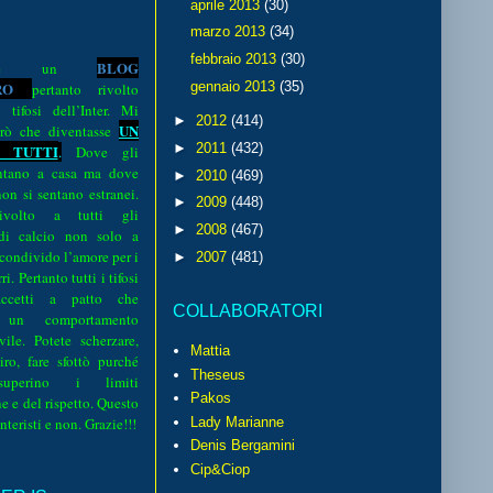
aprile 2013
(30)
marzo 2013
(34)
febbraio 2013
(30)
BLOG
o è un
R
O
gennaio 2013
(35)
pertanto rivolto
i tifosi dell’Inter. Mi
►
2012
(414)
UN
rò che diventasse
►
2011
(432)
 TUTTI
.
Dove gli
sentano a casa ma dove
►
2010
(469)
 non si sentano estranei.
►
2009
(448)
volto a tutti gli
►
2008
(467)
 di calcio non solo a
 condivido l’amore per i
►
2007
(481)
i. Pertanto tutti i tifosi
ccetti a patto che
COLLABORATORI
 un comportamento
vile. Potete scherzare,
Mattia
iro, fare sfottò purché
Theseus
perino i limiti
Pakos
e e del rispetto. Questo
interisti e non. Grazie!!!
Lady Marianne
Denis Bergamini
Cip&Ciop