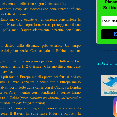
Riman
o che era un bellissimo sogno è rimasto tale.
Sui Nu
sotto i colpi dei tedeschi che nella ripresa infilano
dì tutti al cinema”.
 ritmo, ma va a ondate e l’unica reale conclusione in
irlo. Neuer alza sopra la traversa, proteggendo il suo
ni palla, ma il Bayern addormenta la partita, con il suo
I
 il destro dalla distanza, palo esterno. Un lampo
ne del prato verde. Con un palo di Robben, con un
Powered 
gna di testa dopo un primo paratone di Buffon su Javi
SEGUICI 
ecupero griffa il 2-0 finale. Che mortifica una Juve
stavolta.
i più forti d’Europa ma alla prova dei fatti si è visto
 altre. E’ vero, sono tra le prime otto d’Europa ma lo
alvati per il rotto della cuffia con il Chelsea a Londra
di perdere
), mentre con i londinesi a Torino hanno
are il Celtic (
fosse capitato un Malaga, un’Arsenal o
compagnia con largo anticipo
).
oria nella Champions League se ha un attacco composto
agone, il Bayern ha sulle fasce Ribery e Robben, la