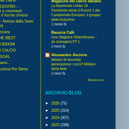
del Calcio
Magazine del calcio italiano
La Nazionale Under 19
 CENTRO –
Femminile verso il Round 1 del
ni e commenti
il fischio d’inizio
Campionato Europeo: il gruppo
delle Azzurrine
Notizie dalla Serie
1 mese fa
o)
zzurra
Bauscia Cafè
Una Stagione Straordinaria –
HE BEST
(le immagini) PT 1
I BIDONI
2 mesi fa
I CALCIO
Alessandro Ascione
GOAL
Italiano di seconda
amo...
generazione: cos’è? Mistero
iustizia Per Denis
della fede
2 mesi fa
Mostra tutto
ARCHIVIO BLOG
►
2026
(75)
►
2025
(314)
►
2024
(307)
►
2023
(299)