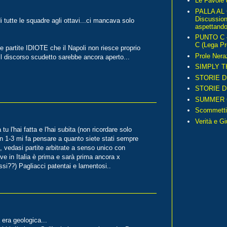
Le Favole 
PALLA AL
Discussio
 tutte le squadre agli ottavi...ci mancava solo
aspettando 
PUNTO C – 
C (Lega Pr
e partite IDIOTE che il Napoli non riesce proprio
Prole Nera
il discorso scudetto sarebbe ancora aperto...
SIMPLY T
STORIE D
STORIE D
SUMMER 
Scommetti
Verità e G
 l'hai fatta e l'hai subita (non ricordare solo
rn 1-3 mi fa pensare a quanto siete stati sempre
, vedasi partite arbitrate a senso unico con
ve in Italia è prima e sarà prima ancora x
ssi??) Pagliacci patentai e lamentosi..
 era geologica...