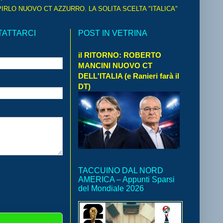
IRLO NUOVO CT AZZURRO. LA SOLITA SCELTA "ITALICA"
TATTARCI
POST IN VETRINA
il RITORNO: ROBERTO
MANCINI NUOVO CT
DELL'ITALIA (e Ranieri farà il
DT)
TACCUINO DAL NORD
AMERICA – Appunti Sparsi
del Mondiale 2026