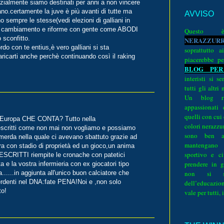
nzialmente siamo destinati per anni a non vincere
aliano.certamente la juve è più avanti di tutte ma
AVVISO
o sempre le stesse(vedi elezioni di galliani in
ato cambiamento e riforme con gente come ABODI
Quest
 sconfitto.
N
E
R
A
Z
Z
U
R
do con te entius,è vero galliani si sta
soprattutto a
icarti anche perchè continuando così il raking
piacerebbe pe
BLOG PER
interisti si 
tutti gli altri
Un blog ri
appassionati
quelli con cui
all'Europa CHE CONTA? Tutto nella
colori nerazzurr
prescritti come non mai non vogliamo e possiamo
sono ben a
 merda nella quale ci avevano sbattuto grazie ad
mantengano
a con stadio di proprietà ed un gioco,un anima
sportivo e ci
ESCRITTI riempite le cronache con patetici
prendere in g
ta e la vostra infermieria con ex giocatori tipo
non si su
......in aggiunta all'unico buon calciatore che
 perdenti nel DNA:fate PENA!Noi e ,non solo
dell’educazion
to!
vale per tutti, 