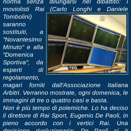
norma senza dilungarsi nel dibattito: i
moviolisti Rai (Carlo L
onghi e Daniele
Tombolini)
saranno
sostituiti, a
"Novantesimo
Minuto" e alla
"Domenica
Sportiva", da
esperti di
regolamento,
magari forniti dall'Associazione Italiana
Arbitri. Verranno mostrate, ogni domenica, le
immagini di tre o quattro casi e basta.
Non è più tempo di polemiche. Lo ha deciso
il direttore di Rai Sport, Eugenio De Paoli, in
pieno accordo con i vertici Rai. Una
decisione rivoluzionaria: De Paoli si è