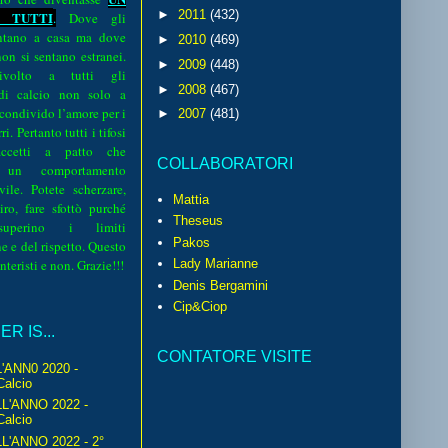
►
2011
(432)
 TUTTI
.
Dove gli
sentano a casa ma dove
►
2010
(469)
 non si sentano estranei.
►
2009
(448)
volto a tutti gli
►
2008
(467)
 di calcio non solo a
 condivido l’amore per i
►
2007
(481)
i. Pertanto tutti i tifosi
ccetti a patto che
COLLABORATORI
 un comportamento
vile. Potete scherzare,
Mattia
iro, fare sfottò purché
Theseus
perino i limiti
Pakos
e e del rispetto. Questo
interisti e non. Grazie!!!
Lady Marianne
Denis Bergamini
Cip&Ciop
R IS...
CONTATORE VISITE
'ANN0 2020 -
Calcio
L'ANNO 2022 -
Calcio
'ANNO 2022 - 2°