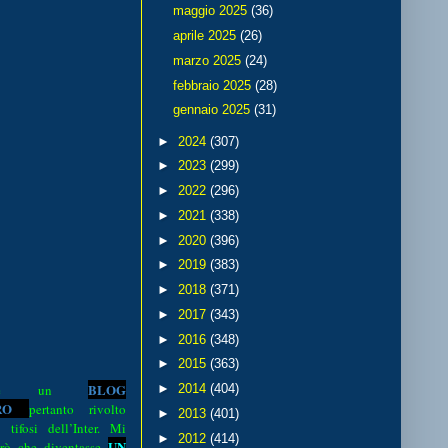
maggio 2025
(36)
aprile 2025
(26)
marzo 2025
(24)
febbraio 2025
(28)
gennaio 2025
(31)
►
2024
(307)
►
2023
(299)
►
2022
(296)
►
2021
(338)
►
2020
(396)
►
2019
(383)
►
2018
(371)
►
2017
(343)
►
2016
(348)
►
2015
(363)
BLOG
►
2014
(404)
o è un
R
O
pertanto rivolto
►
2013
(401)
i tifosi dell’Inter. Mi
►
2012
(414)
UN
rò che diventasse