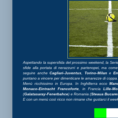
Aspettando la supersfida del prossimo weekend, la Seri
sfide alla portata di nerazzurri e partenopei, ma come 
seguire anche
Cagliari-Juventus
,
Torino-Milan
e
Em
puntano a vincere per dimenticare le amarezze di coppa
Menù ricchissimo in Europa. In Inghilterra ecco
Manc
Monaco-Eintracht Francoforte
, in Francia
Lille-M
(
Galatasaray-Fenerbahce
) e Romania (
Steaua Bucare
E con un menù così ricco non rimane che gustarci il wee
⚽
⚽