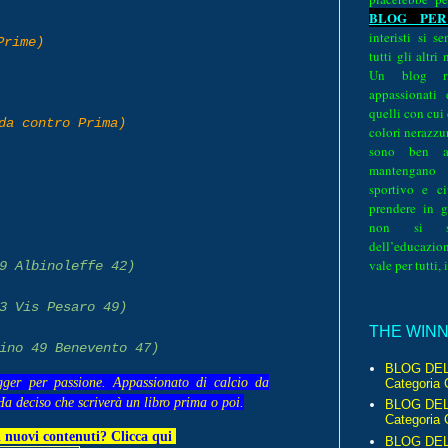
BLOG PER
interisti si 
Prime)
tutti gli altri
Un blog ri
appassionati
quelli con cui
da contro Prima)
colori nerazzurr
sono ben a
mantengano
sportivo e ci
prendere in g
non si su
dell’educazion
vale per tutti, 
9 Albinoleffe 42)
3 Vis Pesaro 49)
THE WINNE
ino 49 Benevento 47)
BLOG DEL
gger per passione. Appassionato di calcio da
Categoria 
Ha deciso che scriverà un libro prima o poi.
BLOG DEL
Categoria 
 nuovi contenuti? Clicca qui
BLOG DELL