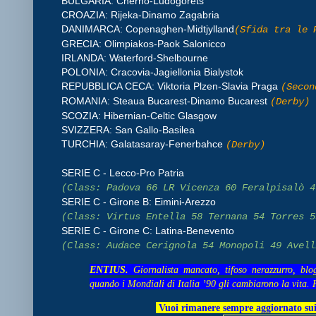
BULGARIA: Cherno-Ludogorets
CROAZIA: Rijeka-Dinamo Zagabria
DANIMARCA: Copenaghen-Midtjylland
(Sfida tra le 
GRECIA: Olimpiakos-Paok Salonicco
IRLANDA: Waterford-Shelbourne
POLONIA: Cracovia-Jagiellonia Bialystok
REPUBBLICA CECA: Viktoria Plzen-Slavia Praga
(Secon
ROMANIA: Steaua Bucarest-Dinamo Bucarest
(Derby)
SCOZIA: Hibernian-Celtic Glasgow
SVIZZERA: San Gallo-Basilea
TURCHIA: Galatasaray-Fenerbahce
(Derby)
SERIE C - Lecco-Pro Patria
(
Class: Padova 66 LR Vicenza 60 Feralpisalò 4
SERIE C - Girone B: Eimini-Arezzo
(
Class: Virtus Entella 58 Ternana 54 Torres 5
SERIE C - Girone C: Latina-Benevento
(Class: Audace Cerignola 54 Monopoli 49 Avell
ENTIUS.
Giornalista mancato, tifoso nerazzurro, blo
quando i Mondiali di Italia ’90 gli cambiarono la vita. 
Vuoi rimanere sempre aggiornato sui