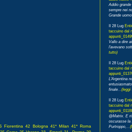
Addio grande 
sempre nei no
Grande uomo o
Il 28 Lug
Enti
taccuino dal 
appunti_014
Vallo a dire a
l'avevano sott
tutto)
Il 28 Lug
Enti
taccuino dal 
appunti_013
L'Argentina 
entusiasmato
finale...
(leggi 
Il 28 Lug
Enti
taccuino dal 
appunti_0118
@Matrix. E ri
oscurasse la 
6 Fiorentina 42 Bologna 41* Milan 41*
Roma
Purtroppo,...
(
ce 25 Como 25 Verona 23 Empoli 21 Parma 20