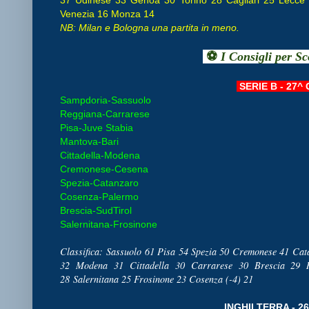
Venezia 16 Monza 14
NB: Milan e Bologna una partita in meno.
⚽
I Consigli
per Sc
SERIE B - 27^ 
Sampdoria-Sassuolo
Reggiana-Carrarese
Pisa-Juve Stabia
Mantova-Bari
Cittadella-Modena
Cremonese-Cesena
Spezia-Catanzaro
Cosenza-Palermo
Brescia-SudTirol
Salernitana-Frosinone
Classifica:
Sassuolo 61 Pisa 54 Spezia 50 Cremonese 41 Cat
32 Modena 31 Cittadella 30 Carrarese 30 Brescia 29
28
Salernitana 25 Frosinone 23 Cosenza (-4) 21
INGHILTERRA - 26