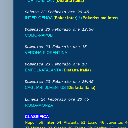
TORINO-MILAN (
Disfatta Italia)
Sabato 22
Febbraio
ore 20.45
INTER-GENOA (
Poker Inter
) * (
Pokerissimo Inter
)
Domenica 23
Febbraio
ore 12.30
COMO-NAPOLI
Domenica 23
Febbraio
ore 15
VERONA-FIORENTINA
Domenica 23
Febbraio
ore 18
EMPOLI-ATALANTA
(
Disfatta Italia)
Domenica 23
Febbraio
ore 20.45
CAGLIARI-JUVENTUS
(
Disfatta Italia)
Lunedì 24
Febbraio
ore 20.45
ROMA-MONZA
CLASSIFICA
Napoli 56
Inter 54
Atalanta 51
Lazio 46 Juventus 4
37
Udinese 33 Genoa 30 Torino 28 Cagliari 25 Lec