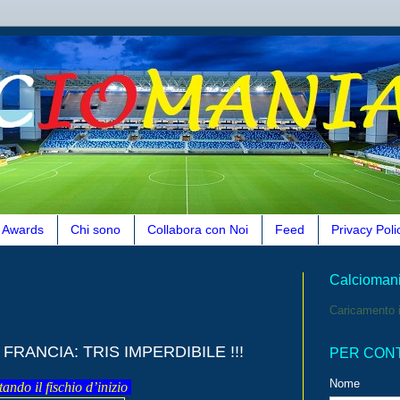
Awards
Chi sono
Collabora con Noi
Feed
Privacy Poli
Calcioman
Caricamento i
 FRANCIA: TRIS IMPERDIBILE !!!
PER CON
Nome
ndo il fischio d’inizio