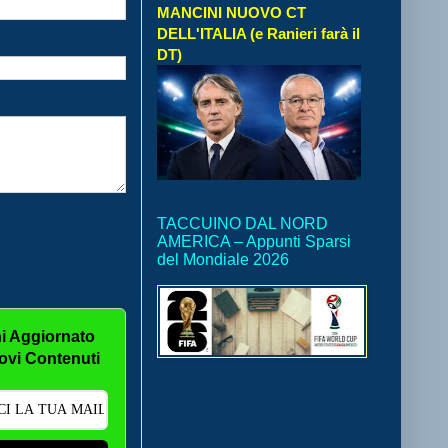
MANCINI NUOVO CT
DELL'ITALIA (e Ranieri farà il
DT)
TACCUINO DAL NORD
AMERICA – Appunti Sparsi
del Mondiale 2026
i Aggiornato
ovi Contenuti