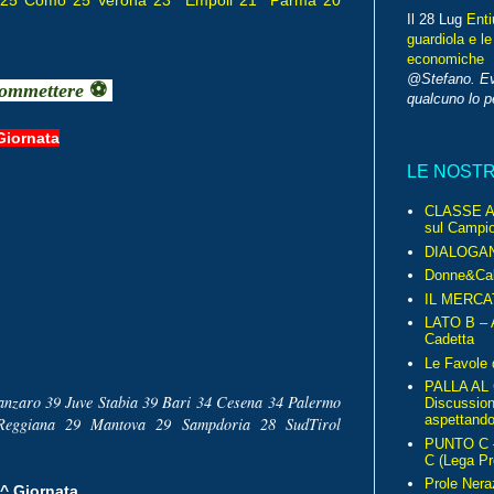
Il 28 Lug
Enti
guardiola e le
economiche
@Stefano. E
ommettere
⚽
qualcuno lo 
Giornata
LE NOST
CLASSE A 
sul Campio
DIALOGA
Donne&Cal
IL MERCA
LATO B – A
Cadetta
Le Favole 
PALLA AL
anzaro 39 Juve Stabia 39 Bari 34 Cesena 34 Palermo
Discussio
aspettando 
 Reggiana 29 Mantova 29
Sampdoria 28 SudTirol
PUNTO C – 
C (Lega Pr
Prole Nera
^ Giornata