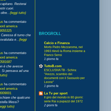
capitano. Resterai
stri cuori.
ltre...
(leggi tutto)
us
ha commentato
nord america
99055325
BROGROLL
i Caressa di turno che
ovalutata e...
(leggi
Calcio e Finanza
Morto Pietro Mezzaroma, nel
1993 rilevò la Roma insieme a
us
ha commentato
Franco Sensi
nord america
1 giorno fa
70581687
TuttoB.com
non è che avesse
ESCLUSIVA TB - Schira:
. Si pensava ad una
"Arezzo, scambio dei
tutto)
documenti con il Sassuolo per
Leone"
us
ha commentato
1 giorno fa
nord america
8009001
La Tv per sport
schiare che qualcuno
Il giro del mondo in 80 giorni:
serie Rai a pupazzi del 1972
stella Messi?
2 giorni fa
leggi tutto)