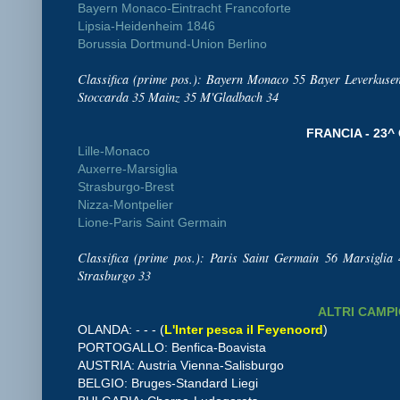
Bayern Monaco-Eintracht Francoforte
Lipsia-Heidenheim 1846
Borussia Dortmund-Union Berlino
Classifica (prime pos.): Bayern Monaco 55 Bayer Leverkusen
Stoccarda 35 Mainz 35 M'Gladbach 34
FRANCIA - 23^ 
Lille-Monaco
Auxerre-Marsigli
a
Strasburgo-Brest
Nizza-Montpelier
Lione-Paris Saint Germain
Classifica (prime pos.): Paris Saint Germain 56 Marsigli
Strasburgo 33
ALTRI CAMP
OLANDA: - - - (
L'Inter pesca il Feyenoord
)
PORTOGALLO: Benfica-Boavista
AUSTRIA: Austria Vienna-Salisburgo
BELGIO: Bruges-Standard Liegi