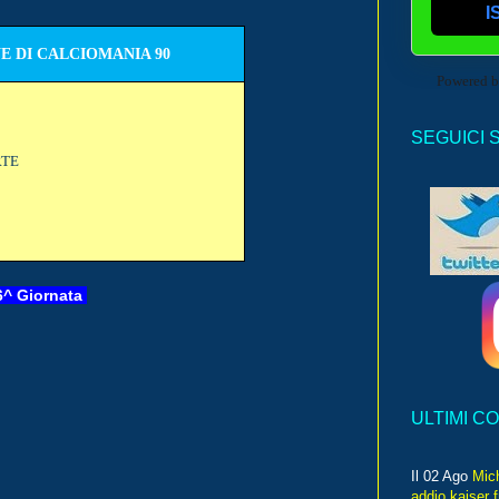
I
E DI CALCIOMANIA 90
Powered 
SEGUICI 
RTE
6
^ Giornata
ULTIMI C
Il 02 Ago
Mic
addio kaiser 