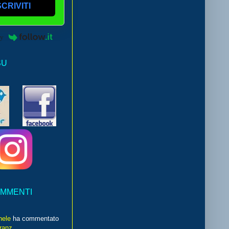
SCRIVITI
by
SU
OMMENTI
hele
ha commentato
franz