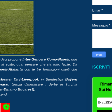
Email
*
Messaggio
*
e A ci propone
Inter-Genoa
e
Como-Napol
i, due
al solito, guai pensare che sia tutto facile. Da
ISCRIVITI
poli-Atalanta
con le tre formazioni ospiti che
.
hester City-Liverpool
, in Bundesliga
Bayern
Riman
onaco
. Senza dimenticare i derby in Turchia
st-Dinamo Bucarest)
.
Sui Nu
kend.
⚽