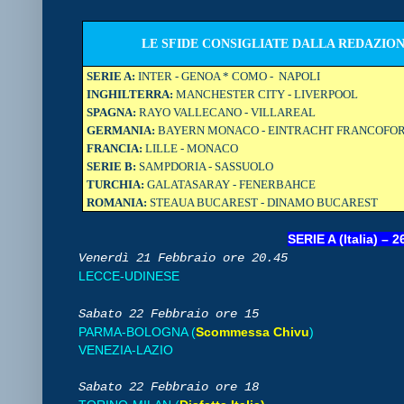
LE SFIDE CONSIGLIATE DALLA REDAZION
SERIE A:
INTER - GENOA * COMO - NAPOLI
INGHILTERRA:
MANCHESTER CITY - LIVERPOOL
SPAGNA:
RAYO VALLECANO - VILLAREAL
GERMANIA:
BAYERN MONACO - EINTRACHT FRANCOFO
FRANCIA:
LILLE - MONACO
SERIE B:
SAMPDORIA - SASSUOLO
TURCHIA:
GALATASARAY - FENERBAHCE
ROMANIA:
STEAUA BUCAREST - DINAMO BUCAREST
SERIE A (Italia) – 2
Venerdì 21
Febbraio
ore 20.45
LECCE-UDINESE
Sabato 22 Febbraio
ore 15
PARMA-BOLOGNA (
Scommessa Chivu
)
VENEZIA-LAZIO
Sabato 22
Febbraio
ore 18