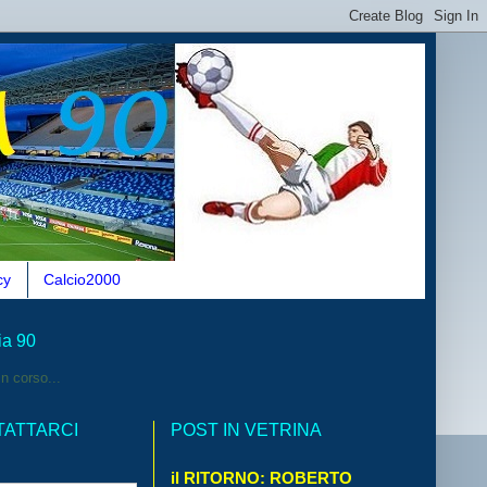
cy
Calcio2000
ia 90
n corso...
TATTARCI
POST IN VETRINA
il RITORNO: ROBERTO