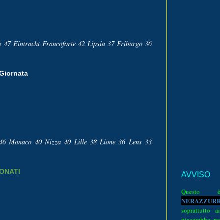
 47 Eintracht Francoforte 42 Lipsia 37 Friburgo 36
Giornata
a 46 Monaco 40 Nizza 40 Lille 38 Lione 36 Lens 33
IONATI
AVVISO
Quest
N
E
R
A
Z
Z
U
R
soprattutto a
piacerebbe pe