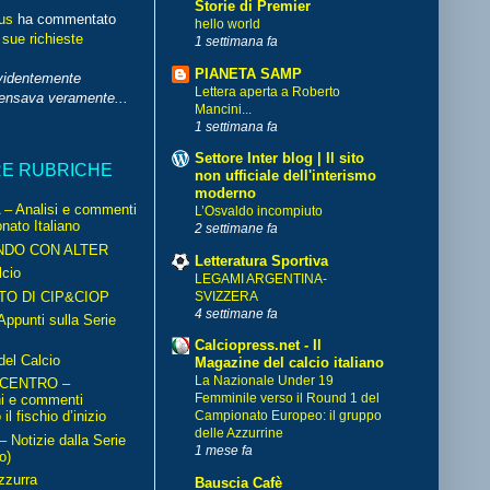
Storie di Premier
us
ha commentato
hello world
 sue richieste
1 settimana fa
PIANETA SAMP
videntemente
Lettera aperta a Roberto
pensava veramente...
Mancini...
1 settimana fa
Settore Inter blog | Il sito
RE RUBRICHE
non ufficiale dell'interismo
moderno
– Analisi e commenti
L’Osvaldo incompiuto
nato Italiano
2 settimane fa
NDO CON ALTER
Letteratura Sportiva
cio
LEGAMI ARGENTINA-
TO DI CIP&CIOP
SVIZZERA
4 settimane fa
ppunti sulla Serie
Calciopress.net - Il
del Calcio
Magazine del calcio italiano
La Nazionale Under 19
 CENTRO –
Femminile verso il Round 1 del
ni e commenti
il fischio d’inizio
Campionato Europeo: il gruppo
delle Azzurrine
Notizie dalla Serie
1 mese fa
o)
zzurra
Bauscia Cafè