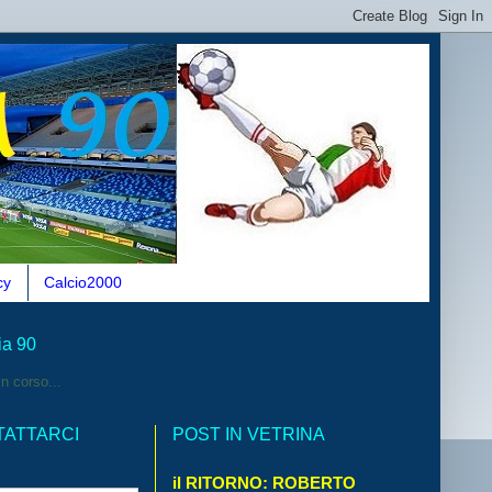
cy
Calcio2000
ia 90
n corso...
TATTARCI
POST IN VETRINA
il RITORNO: ROBERTO