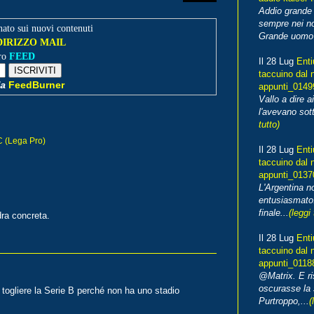
Addio grande 
sempre nei no
ato sui nuovi contenuti
Grande uomo o
NDIRIZZO MAIL
tro
FEED
Il 28 Lug
Enti
taccuino dal 
FeedBurner
a
appunti_014
Vallo a dire a
l'avevano sott
tutto)
C (Lega Pro)
Il 28 Lug
Enti
taccuino dal 
appunti_013
L'Argentina 
entusiasmato
finale...
(leggi 
ra concreta.
Il 28 Lug
Enti
taccuino dal 
appunti_0118
@Matrix. E ri
oscurasse la 
 togliere la Serie B perché non ha uno stadio
Purtroppo,...
(