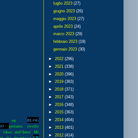
luglio 2023
(27)
giugno 2023
(26)
maggio 2023
(27)
aprile 2023
(24)
marzo 2023
(29)
febbraio 2023
(19)
gennaio 2023
(30)
►
2022
(296)
►
2021
(338)
►
2020
(396)
►
2019
(383)
►
2018
(371)
►
2017
(343)
►
2016
(348)
►
2015
(363)
BLOG
►
2014
(404)
o è un
R
O
pertanto rivolto
►
2013
(401)
i tifosi dell’Inter. Mi
►
2012
(414)
UN
rò che diventasse