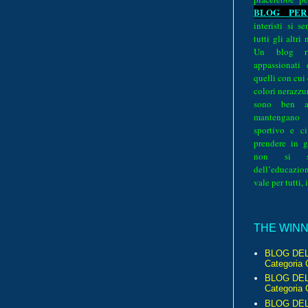
BLOG PER
interisti si 
tutti gli altri
Un blog ri
appassionati
quelli con cui
colori nerazzurr
sono ben a
mantengano
sportivo e ci
prendere in g
non si su
dell’educazion
vale per tutti, 
THE WINNE
BLOG DEL
Categoria 
BLOG DEL
Categoria 
BLOG DELL