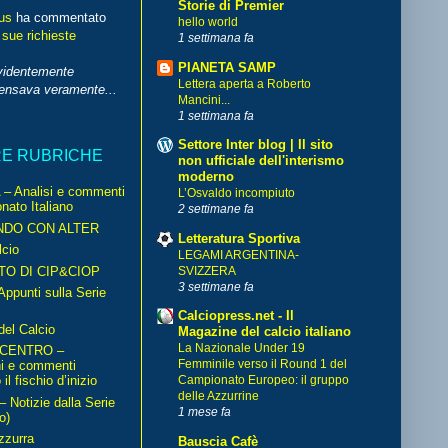
Storie di Premier
us
ha commentato
hello world
 sue richieste
1 settimana fa
PIANETA SAMP
videntemente
Lettera aperta a Roberto
pensava veramente...
Mancini...
1 settimana fa
Settore Inter blog | Il sito
RE RUBRICHE
non ufficiale dell'interismo
moderno
– Analisi e commenti
L’Osvaldo incompiuto
nato Italiano
2 settimane fa
NDO CON ALTER
Letteratura Sportiva
cio
LEGAMI ARGENTINA-
TO DI CIP&CIOP
SVIZZERA
3 settimane fa
ppunti sulla Serie
Calciopress.net - Il
del Calcio
Magazine del calcio italiano
La Nazionale Under 19
 CENTRO –
Femminile verso il Round 1 del
ni e commenti
il fischio d’inizio
Campionato Europeo: il gruppo
delle Azzurrine
Notizie dalla Serie
1 mese fa
o)
zzurra
Bauscia Cafè