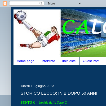
Home page
Interviste
Inchieste
Guest Post
lunedì 19 giugno 2023
STORICO LECCO: IN B DOPO 50 ANNI
PUNTO C
–
Notizie dalla Serie C