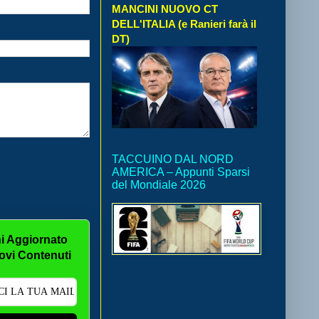
MANCINI NUOVO CT
DELL'ITALIA (e Ranieri farà il
DT)
TACCUINO DAL NORD
AMERICA – Appunti Sparsi
del Mondiale 2026
i Aggiornato
ovi Contenuti