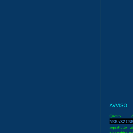
AVVISO
Quest
N
E
R
A
Z
Z
U
R
soprattutto a
piacerebbe pe