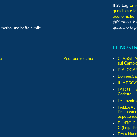
Il 28 Lug
Enti
guardiola e le
economiche
@Stefano. E
qualcuno lo 
 merita una beffa simile.
LE NOST
e
Post più vecchio
CLASSE A 
sul Campio
DIALOGA
Donne&Cal
IL MERCA
LATO B – A
Cadetta
Le Favole 
PALLA AL
Discussio
aspettando 
PUNTO C – 
C (Lega Pr
Prole Nera