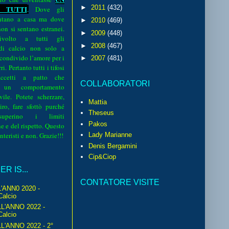
►
2011
(432)
 TUTTI
.
Dove gli
sentano a casa ma dove
►
2010
(469)
 non si sentano estranei.
►
2009
(448)
volto a tutti gli
►
2008
(467)
 di calcio non solo a
 condivido l’amore per i
►
2007
(481)
i. Pertanto tutti i tifosi
ccetti a patto che
COLLABORATORI
 un comportamento
vile. Potete scherzare,
Mattia
iro, fare sfottò purché
Theseus
perino i limiti
Pakos
e e del rispetto. Questo
interisti e non. Grazie!!!
Lady Marianne
Denis Bergamini
Cip&Ciop
R IS...
CONTATORE VISITE
'ANN0 2020 -
Calcio
L'ANNO 2022 -
Calcio
'ANNO 2022 - 2°