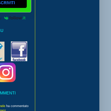
SCRIVITI
by
SU
OMMENTI
hele
ha commentato
franz