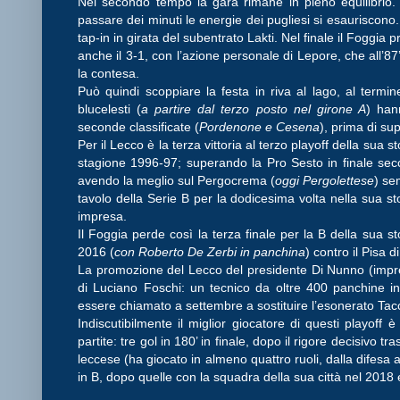
Nel secondo tempo la gara rimane in pieno equilibrio. 
passare dei minuti le energie dei pugliesi si esauriscono. Al
tap-in in girata del subentrato Lakti. Nel finale il Foggia
anche il 3-1, con l’azione personale di Lepore, che all’8
la contesa.
Può quindi scoppiare la festa in riva al lago, al termine
blucelesti (
a partire dal terzo posto nel girone A
) han
seconde classificate (
Pordenone e Cesena
), prima di sup
Per il Lecco è la terza vittoria al terzo playoff della sua s
stagione 1996-97; superando la Pro Sesto in finale sec
avendo la meglio sul Pergocrema (
oggi Pergolettese
) se
tavolo della Serie B per la dodicesima volta nella sua st
impresa.
Il Foggia perde così la terza finale per la B della sua st
2016 (
con Roberto De Zerbi in panchina
) contro il Pisa
La promozione del Lecco del presidente Di Nunno (imprend
di Luciano Foschi: un tecnico da oltre 400 panchine i
essere chiamato a settembre a sostituire l’esonerato Tac
Indiscutibilmente il miglior giocatore di questi playoff 
partite: tre gol in 180’ in finale, dopo il rigore decisivo t
leccese (ha giocato in almeno quattro ruoli, dalla difesa 
in B, dopo quelle con la squadra della sua città nel 2018