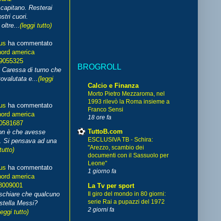
capitano. Resterai
stri cuori.
ltre...
(leggi tutto)
us
ha commentato
nord america
99055325
BROGROLL
i Caressa di turno che
ovalutata e...
(leggi
Calcio e Finanza
Morto Pietro Mezzaroma, nel
1993 rilevò la Roma insieme a
us
ha commentato
Franco Sensi
nord america
18 ore fa
70581687
TuttoB.com
non è che avesse
ESCLUSIVA TB - Schira:
. Si pensava ad una
"Arezzo, scambio dei
tutto)
documenti con il Sassuolo per
Leone"
us
ha commentato
1 giorno fa
nord america
8009001
La Tv per sport
schiare che qualcuno
Il giro del mondo in 80 giorni:
serie Rai a pupazzi del 1972
stella Messi?
2 giorni fa
leggi tutto)