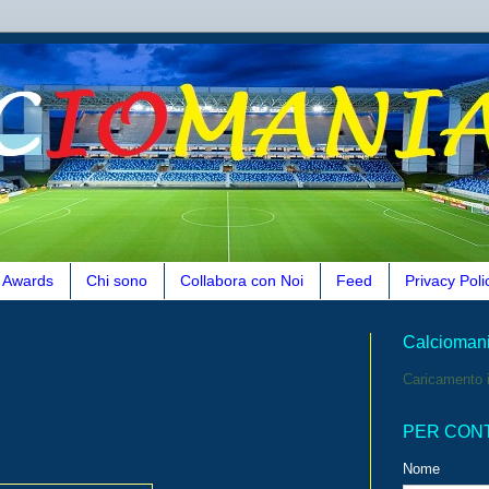
Awards
Chi sono
Collabora con Noi
Feed
Privacy Poli
Calcioman
Caricamento i
PER CON
Nome