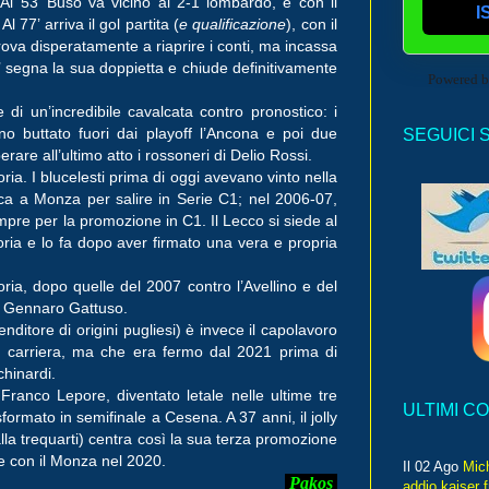
Al 53’ Buso va vicino al 2-1 lombardo, e con il
I
 77’ arriva il gol partita (
e qualificazione
), con il
 prova disperatamente a riaprire i conti, ma incassa
7’ segna la sua doppietta e chiude definitivamente
Powered 
 di un’incredibile cavalcata contro pronostico: i
no buttato fuori dai playoff l’Ancona e poi due
SEGUICI 
erare all’ultimo atto i rossoneri di Delio Rossi.
toria. I blucelesti prima di oggi avevano vinto nella
ca a Monza per salire in Serie C1; nel 2006-07,
mpre per la promozione in C1.
Il Lecco si siede al
oria e lo fa dopo aver firmato una vera e propria
oria, dopo quelle del 2007 contro l’Avellino e del
 di Gennaro Gattuso.
itore di origini pugliesi) è invece il capolavoro
n carriera, ma che era fermo dal 2021 prima di
chinardi.
è Franco Lepore, diventato letale nelle ultime tre
ULTIMI C
rasformato in semifinale a Cesena. A 37 anni, il jolly
alla trequarti) centra così la sua terza promozione
 e con il Monza nel 2020.
Il 02 Ago
Mic
Pakos
addio kaiser 