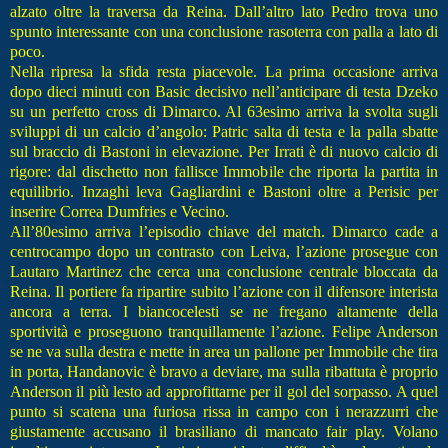
alzato oltre la traversa da Reina. Dall’altro lato Pedro trova uno
spunto interessante con una conclusione rasoterra con palla a lato di
poco.
Nella ripresa la sfida resta piacevole. La prima occasione arriva
dopo dieci minuti con Basic decisivo nell’anticipare di testa Dzeko
su un perfetto cross di Dimarco. Al 63esimo arriva la svolta sugli
sviluppi di un calcio d’angolo: Patric salta di testa e la palla sbatte
sul braccio di Bastoni in elevazione. Per Irrati è di nuovo calcio di
rigore: dal dischetto non fallisce Immobile che riporta la partita in
equilibrio. Inzaghi leva Gagliardini e Bastoni oltre a Perisic per
inserire Correa Dumfries e Vecino.
All’80esimo arriva l’episodio chiave del match. Dimarco cade a
centrocampo dopo un contrasto con Leiva, l’azione prosegue con
Lautaro Martinez che cerca una conclusione centrale bloccata da
Reina. Il portiere fa ripartire subito l’azione con il difensore interista
ancora a terra. I biancocelesti se ne fregano altamente della
sportività e proseguono tranquillamente l’azione. Felipe Anderson
se ne va sulla destra e mette in area un pallone per Immobile che tira
in porta, Handanovic è bravo a deviare, ma sulla ribattuta è proprio
Anderson il più lesto ad approfittarne per il gol del sorpasso. A quel
punto si scatena una furiosa rissa in campo con i nerazzurri che
giustamente accusano il brasiliano di mancato fair play. Volano