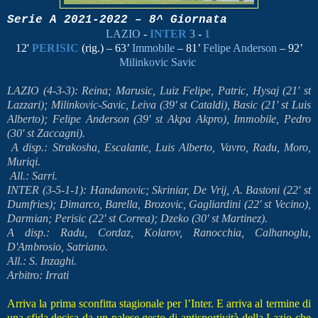
Serie A 2021-2022 – 8^ Giornata
LAZIO
-
INTER
3
-
1
12'
PERISIC
(rig.) – 63’
Immobile
– 81’
Felipe Anderson
– 92’
Milinkovic Savic
LAZIO (4-3-3): Reina; Marusic, Luiz Felipe, Patric, Hysaj (21' st
Lazzari); Milinkovic-Savic, Leiva (39' st Cataldi), Basic (21' st Luis
Alberto); Felipe Anderson (39' st Akpa Akpro), Immobile, Pedro
(30' st Zaccagni).
A disp.: Strakosha, Escalante, Luis Alberto, Vavro, Radu, Moro,
Muriqi.
All.: Sarri.
INTER (3-5-1-1): Handanovic; Skriniar, De Vrij, A. Bastoni (22' st
Dumfries); Dimarco, Barella, Brozovic, Gagliardini (22' st Vecino),
Darmian; Perisic (22' st Correa); Dzeko (30' st Martinez).
A disp.: Radu, Cordaz, Kolarov, Ranocchia, Calhanoglu,
D'Ambrosio, Satriano.
All.: S. Inzaghi.
Arbitro: Irrati
Arriva la prima sconfitta stagionale per l’Inter. E arriva al termine di
una sfida decisa da un palese gesto di antisportività della Lazio che