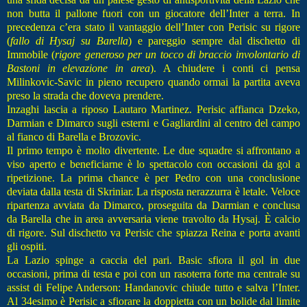
non butta il pallone fuori con un giocatore dell’Inter a terra. In
precedenza c’era stato il vantaggio dell’Inter con Perisic su rigore
(
fallo di Hysaj su Barella
) e pareggio sempre dal dischetto di
Immobile (
rigore generoso per un tocco di braccio involontario di
Bastoni in elevazione in area
). A chiudere i conti ci pensa
Milinkovic-Savic in pieno recupero quando ormai la partita aveva
preso la strada che doveva prendere.
Inzaghi lascia a riposo Lautaro Martinez. Perisic affianca Dzeko,
Darmian e Dimarco sugli esterni e Gagliardini al centro del campo
al fianco di Barella e Brozovic.
Il primo tempo è molto divertente. Le due squadre si affrontano a
viso aperto e beneficiarne è lo spettacolo con occasioni da gol a
ripetizione. La prima chance è per Pedro con una conclusione
deviata dalla testa di Skriniar. La risposta nerazzurra è letale. Veloce
ripartenza avviata da Dimarco, proseguita da Darmian e conclusa
da Barella che in area avversaria viene travolto da Hysaj. È calcio
di rigore. Sul dischetto va Perisic che spiazza Reina e porta avanti
gli ospiti.
La Lazio spinge a caccia del pari. Basic sfiora il gol in due
occasioni, prima di testa e poi con un rasoterra forte ma centrale su
assist di Felipe Anderson: Handanovic chiude tutto e salva l’Inter.
Al 34esimo è Perisic a sfiorare la doppietta con un bolide dal limite