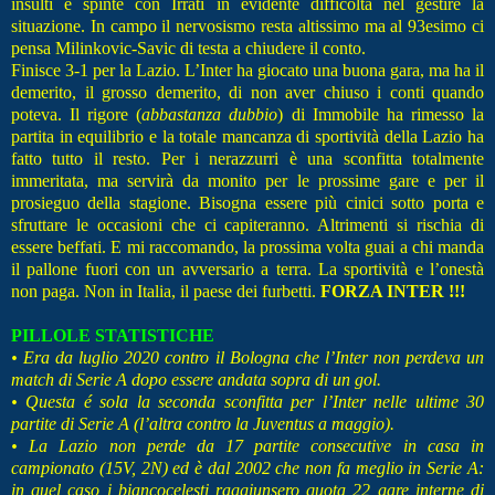
insulti e spinte con Irrati in evidente difficoltà nel gestire la
situazione. In campo il nervosismo resta altissimo ma al 93esimo ci
pensa Milinkovic-Savic di testa a chiudere il conto.
Finisce 3-1 per la Lazio. L’Inter ha giocato una buona gara, ma ha il
demerito, il grosso demerito, di non aver chiuso i conti quando
poteva. Il rigore (
abbastanza dubbio
) di Immobile ha rimesso la
partita in equilibrio e la totale mancanza di sportività della Lazio ha
fatto tutto il resto. Per i nerazzurri è una sconfitta totalmente
immeritata, ma servirà da monito per le prossime gare e per il
prosieguo della stagione. Bisogna essere più cinici sotto porta e
sfruttare le occasioni che ci capiteranno. Altrimenti si rischia di
essere beffati. E mi raccomando, la prossima volta guai a chi manda
il pallone fuori con un avversario a terra. La sportività e l’onestà
non paga. Non in Italia, il paese dei furbetti.
FORZA INTER !!!
PILLOLE STATISTICHE
• Era da luglio 2020 contro il Bologna che l’Inter non perdeva un
match di Serie A dopo essere andata sopra di un gol.
• Questa é sola la seconda sconfitta per l’Inter nelle ultime 30
partite di Serie A (l’altra contro la Juventus a maggio).
• La Lazio non perde da 17 partite consecutive in casa in
campionato (15V, 2N) ed è dal 2002 che non fa meglio in Serie A:
in quel caso i biancocelesti raggiunsero quota 22 gare interne di