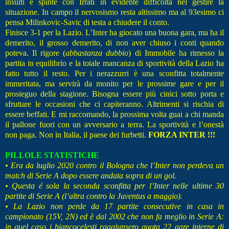
insulti e spinte con Irrati in evidente difficoltà nel gestire la
situazione. In campo il nervosismo resta altissimo ma al 93esimo ci
pensa Milinkovic-Savic di testa a chiudere il conto.
Finisce 3-1 per la Lazio. L’Inter ha giocato una buona gara, ma ha il
demerito, il grosso demerito, di non aver chiuso i conti quando
poteva. Il rigore (
abbastanza dubbio
) di Immobile ha rimesso la
partita in equilibrio e la totale mancanza di sportività della Lazio ha
fatto tutto il resto. Per i nerazzurri è una sconfitta totalmente
immeritata, ma servirà da monito per le prossime gare e per il
prosieguo della stagione. Bisogna essere più cinici sotto porta e
sfruttare le occasioni che ci capiteranno. Altrimenti si rischia di
essere beffati. E mi raccomando, la prossima volta guai a chi manda
il pallone fuori con un avversario a terra. La sportività e l’onestà
non paga. Non in Italia, il paese dei furbetti.
FORZA INTER !!!
PILLOLE STATISTICHE
• Era da luglio 2020 contro il Bologna che l’Inter non perdeva un
match di Serie A dopo essere andata sopra di un gol.
• Questa é sola la seconda sconfitta per l’Inter nelle ultime 30
partite di Serie A (l’altra contro la Juventus a maggio).
• La Lazio non perde da 17 partite consecutive in casa in
campionato (15V, 2N) ed è dal 2002 che non fa meglio in Serie A:
in quel caso i biancocelesti raggiunsero quota 22 gare interne di