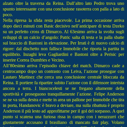
alzato oltre la traversa da Reina. Dall’altro lato Pedro trova uno
spunto interessante con una conclusione rasoterra con palla a lato di
poco.
Nella ripresa la sfida resta piacevole. La prima occasione arriva
dopo dieci minuti con Basic decisivo nell’anticipare di testa Dzeko
su un perfetto cross di Dimarco. Al 63esimo arriva la svolta sugli
sviluppi di un calcio d’angolo: Patric salta di testa e la palla sbatte
sul braccio di Bastoni in elevazione. Per Irrati è di nuovo calcio di
rigore: dal dischetto non fallisce Immobile che riporta la partita in
equilibrio. Inzaghi leva Gagliardini e Bastoni oltre a Perisic per
inserire Correa Dumfries e Vecino.
All’80esimo arriva l’episodio chiave del match. Dimarco cade a
centrocampo dopo un contrasto con Leiva, l’azione prosegue con
Lautaro Martinez che cerca una conclusione centrale bloccata da
Reina. Il portiere fa ripartire subito l’azione con il difensore interista
ancora a terra. I biancocelesti se ne fregano altamente della
sportività e proseguono tranquillamente l’azione. Felipe Anderson
se ne va sulla destra e mette in area un pallone per Immobile che tira
in porta, Handanovic è bravo a deviare, ma sulla ribattuta è proprio
Anderson il più lesto ad approfittarne per il gol del sorpasso. A quel
punto si scatena una furiosa rissa in campo con i nerazzurri che
giustamente accusano il brasiliano di mancato fair play. Volano