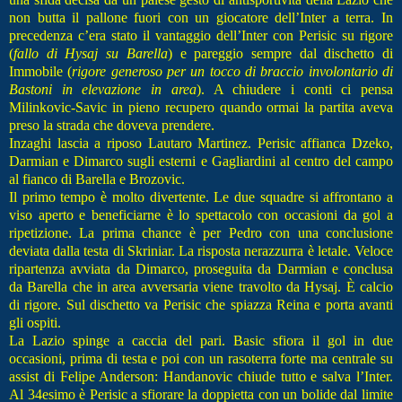
non butta il pallone fuori con un giocatore dell’Inter a terra. In
precedenza c’era stato il vantaggio dell’Inter con Perisic su rigore
(
fallo di Hysaj su Barella
) e pareggio sempre dal dischetto di
Immobile (
rigore generoso per un tocco di braccio involontario di
Bastoni in elevazione in area
). A chiudere i conti ci pensa
Milinkovic-Savic in pieno recupero quando ormai la partita aveva
preso la strada che doveva prendere.
Inzaghi lascia a riposo Lautaro Martinez. Perisic affianca Dzeko,
Darmian e Dimarco sugli esterni e Gagliardini al centro del campo
al fianco di Barella e Brozovic.
Il primo tempo è molto divertente. Le due squadre si affrontano a
viso aperto e beneficiarne è lo spettacolo con occasioni da gol a
ripetizione. La prima chance è per Pedro con una conclusione
deviata dalla testa di Skriniar. La risposta nerazzurra è letale. Veloce
ripartenza avviata da Dimarco, proseguita da Darmian e conclusa
da Barella che in area avversaria viene travolto da Hysaj. È calcio
di rigore. Sul dischetto va Perisic che spiazza Reina e porta avanti
gli ospiti.
La Lazio spinge a caccia del pari. Basic sfiora il gol in due
occasioni, prima di testa e poi con un rasoterra forte ma centrale su
assist di Felipe Anderson: Handanovic chiude tutto e salva l’Inter.
Al 34esimo è Perisic a sfiorare la doppietta con un bolide dal limite