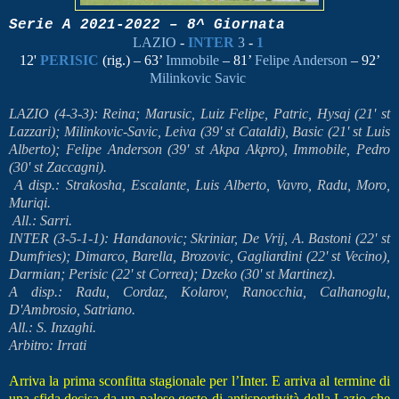
Serie A 2021-2022 – 8^ Giornata
LAZIO
-
INTER
3
-
1
12'
PERISIC
(rig.) – 63’
Immobile
– 81’
Felipe Anderson
– 92’
Milinkovic Savic
LAZIO (4-3-3): Reina; Marusic, Luiz Felipe, Patric, Hysaj (21' st
Lazzari); Milinkovic-Savic, Leiva (39' st Cataldi), Basic (21' st Luis
Alberto); Felipe Anderson (39' st Akpa Akpro), Immobile, Pedro
(30' st Zaccagni).
A disp.: Strakosha, Escalante, Luis Alberto, Vavro, Radu, Moro,
Muriqi.
All.: Sarri.
INTER (3-5-1-1): Handanovic; Skriniar, De Vrij, A. Bastoni (22' st
Dumfries); Dimarco, Barella, Brozovic, Gagliardini (22' st Vecino),
Darmian; Perisic (22' st Correa); Dzeko (30' st Martinez).
A disp.: Radu, Cordaz, Kolarov, Ranocchia, Calhanoglu,
D'Ambrosio, Satriano.
All.: S. Inzaghi.
Arbitro: Irrati
Arriva la prima sconfitta stagionale per l’Inter. E arriva al termine di
una sfida decisa da un palese gesto di antisportività della Lazio che