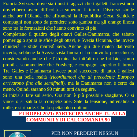
Francia-Svizzera dove sia i nostri ragazzi che i galletti francesi non
dovrebbero avere difficoltà a superare il turno. Discorso simile
anche per l’Olanda che affronterà la Repubblica Ceca. Schick e
compagni non sono da prendere sotto gamba ma gli orange finora
sono tra le formazioni che hanno convinto di più.
Completano il quadro degli ottavi Galles-Danimarca, che sabato
pomeriggio aprirà le sfide degli ottavi, e Svezia-Ucraina, che invece
chiuderà le sfide martedì sera. Anche qui due match dall’esito
incerto, sebbene la Svezia vista finora ci ha convinto parecchio e,
considerando anche che l’Ucraina ha tutt’altro che brillato, siamo
pronti a scommettere che Forsberg e compagni superino il turno.
Tra Galles e Danimarca invece potrà succedere di tutto. I gallesi
sono una bella realtà (
ricordiamoci che al precedente Europeo
arrivarono fino alle semifinali
), ma la Danimarca non è certo da
meno. Quindi saranno 90 minuti tutti da seguire.
Si inizia a fare sul serio. Ora non è più possibile sbagliare. O si
vince o si saluta la competizione. Sale la tensione, adrenalina a
mille, e si riparte. Che lo spettacolo continui.
💻
EUROPEI 2021: PARTECIPA AN
CHE TU ALLA
COMMUNITY DI CALCIOMANIA 90
PER NON PERDERTI NESSUN