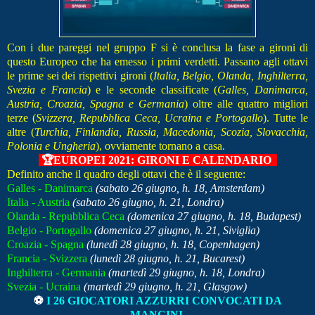
Con i due pareggi nel gruppo F si è conclusa la fase a gironi di
questo Europeo che ha emesso i primi verdetti. Passano agli ottavi
le prime sei dei rispettivi gironi (
Italia, Belgio, Olanda, Inghilterra,
Svezia e Francia
) e le seconde classificate (
Galles, Danimarca,
Austria, Croazia, Spagna e Germania
) oltre alle quattro migliori
terze (
Svizzera, Repubblica Ceca, Ucraina e Portogallo
). Tutte le
altre (
Turchia, Finlandia, Russia, Macedonia, Scozia, Slovacchia,
Polonia e Ungheria
), ovviamente tornano a casa.
🏆
EUROPEI 2021: GIRONI E CALENDARIO
Definito anche il quadro degli ottavi che è il seguente:
Galles - Danimarca
(sabato 26 giugno, h. 18, Amsterdam)
Italia - Austria
(sabato 26 giugno, h. 21, Londra)
Olanda - Repubblica Ceca
(domenica 27 giugno, h. 18, Budapest)
Belgio - Portogallo
(domenica 27 giugno, h. 21, Siviglia)
Croazia - Spagna
(lunedì 28 giugno, h. 18, Copenhagen)
Francia - Svizzera
(lunedì 28 giugno, h. 21, Bucarest)
Inghilterra - Germania
(martedì 29 giugno, h. 18, Londra)
Svezia - Ucraina
(martedì 29 giugno, h. 21, Glasgow)
⚽
I 26 GIOCATORI AZZURRI CONVOCATI DA
MANCINI