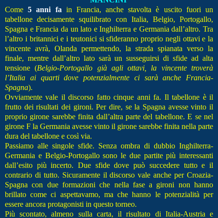
Come
5 anni fa
in Francia, anche stavolta è uscito fuori un
tabellone decisamente squilibrato con Italia, Belgio, Portogallo,
Spagna e Francia da un lato e Inghilterra e Germania dall’altro. Tra
l’altro i britannici e i teutonici si sfideranno proprio negli ottavi e la
vincente avrà, Olanda permettendo, la strada spianata verso la
finale, mentre dall’altro lato sarà un susseguirsi di sfide ad alta
tensione (
Belgio-Portogallo già agli ottavi, la vincente troverà
l’Italia ai quarti dove potenzialmente ci sarà anche Francia-
Spagna
).
Ovviamente vale il discorso fatto cinque anni fa. Il tabellone è il
frutto dei risultati dei gironi. Per dire, se la Spagna avesse vinto il
proprio girone sarebbe finita dall’altra parte del tabellone. E se nel
girone F la Germania avesse vinto il girone sarebbe finita nella parte
dura del tabellone e così via.
Passiamo alle singole sfide. Senza ombra di dubbio Inghilterra-
Germania e Belgio-Portogallo sono le due partite più interessanti
dall’esito più incerto. Due sfide dove può succedere tutto e il
contrario di tutto. Sicuramente il discorso vale anche per Croazia-
Spagna con due formazioni che nella fase a gironi non hanno
brillato come ci aspettavamo, ma che hanno le potenzialità per
essere ancora protagonisti in questo torneo.
Più scontato, almeno sulla carta, il risultato di Italia-Austria e