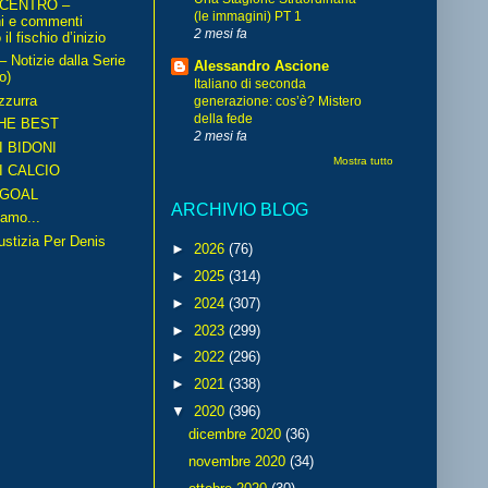
 CENTRO –
(le immagini) PT 1
ni e commenti
2 mesi fa
il fischio d’inizio
Notizie dalla Serie
Alessandro Ascione
o)
Italiano di seconda
zzurra
generazione: cos’è? Mistero
della fede
HE BEST
2 mesi fa
I BIDONI
Mostra tutto
I CALCIO
GOAL
ARCHIVIO BLOG
amo...
iustizia Per Denis
►
2026
(76)
►
2025
(314)
►
2024
(307)
►
2023
(299)
►
2022
(296)
►
2021
(338)
▼
2020
(396)
dicembre 2020
(36)
novembre 2020
(34)