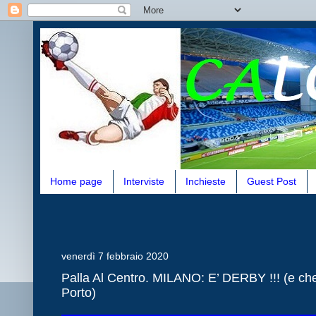
Home page
Interviste
Inchieste
Guest Post
venerdì 7 febbraio 2020
Palla Al Centro. MILANO: E’ DERBY !!! (e ch
Porto)