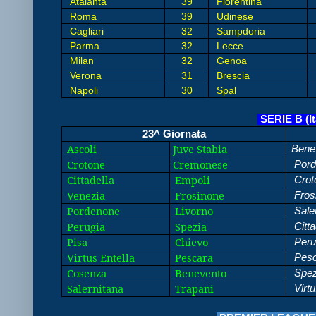
Atalanta
39
Fiorentina
Roma
39
Udinese
Cagliari
32
Sampdoria
Parma
32
Lecce
Milan
32
Genoa
Verona
31
Brescia
Napoli
30
Spal
SERIE B (It
23^ Giornata
Ascoli
Juve Stabia
Bene
Crotone
Cremonese
Pord
Cittadella
Empoli
Crot
Venezia
Frosinone
Fros
Pordenone
Livorno
Sale
Perugia
Spezia
Citta
Pisa
Chievo
Peru
Virtus Entella
Pescara
Pesc
Cosenza
Benevento
Spez
Salernitana
Trapani
Virtu