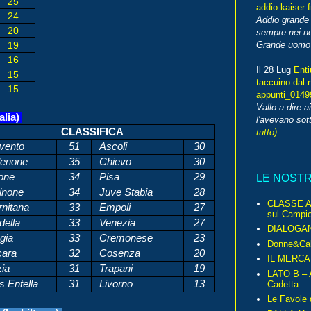
25
addio kaiser 
24
Addio grande 
20
sempre nei no
19
Grande uomo o
16
Il 28 Lug
Enti
15
taccuino dal 
15
appunti_014
Vallo a dire a
alia)
l'avevano sott
CLASSIFICA
tutto)
vento
51
Ascoli
30
enone
35
Chievo
30
one
34
Pisa
29
LE NOST
inone
34
Juve Stabia
28
CLASSE A 
rnitana
33
Empoli
27
sul Campio
della
33
Venezia
27
DIALOGA
gia
33
Cremonese
23
Donne&Cal
ara
32
Cosenza
20
IL MERCA
ia
31
Trapani
19
LATO B – A
s Entella
31
Livorno
13
Cadetta
Le Favole 