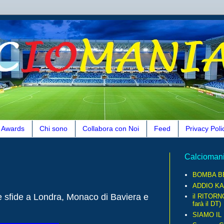
Awards
Chi sono
Collabora con Noi
Feed
Privacy Poli
Calcioman
BOMBA B
ADDIO KA
e sfide a Londra, Monaco di Baviera e
il RITORN
farà il DT)
SIAMO IL