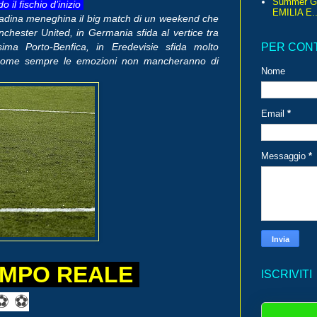
Summer G
 il fischio d’inizio
EMILIA E..
cittadina meneghina il big match di un weekend che
hester United, in Germania sfida al vertice tra
sima Porto-Benfica, in Eredevisie sfida molto
PER CON
 come sempre le emozioni non mancheranno di
Nome
Email
*
Messaggio
*
EMPO REALE
ISCRIVITI
⚽ ⚽