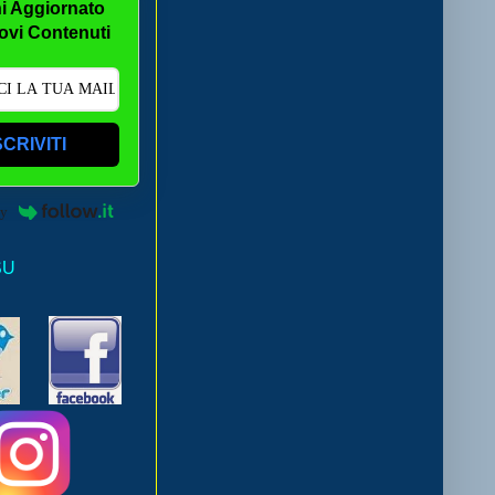
i Aggiornato
ovi Contenuti
SCRIVITI
by
SU