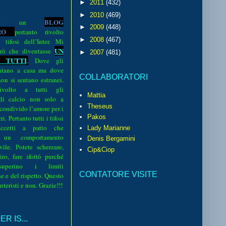
►
2011
(432)
►
2010
(469)
BLOG
o è un
►
2009
(448)
R
O
pertanto rivolto
►
2008
(467)
i tifosi dell’Inter. Mi
UN
rò che diventasse
►
2007
(481)
 TUTTI
.
Dove gli
sentano a casa ma dove
COLLABORATORI
 non si sentano estranei.
volto a tutti gli
Mattia
 di calcio non solo a
Theseus
 condivido l’amore per i
Pakos
i. Pertanto tutti i tifosi
ccetti a patto che
Lady Marianne
 un comportamento
Denis Bergamini
vile. Potete scherzare,
Cip&Ciop
iro, fare sfottò purché
perino i limiti
CONTATORE VISITE
e e del rispetto. Questo
interisti e non. Grazie!!!
R IS...