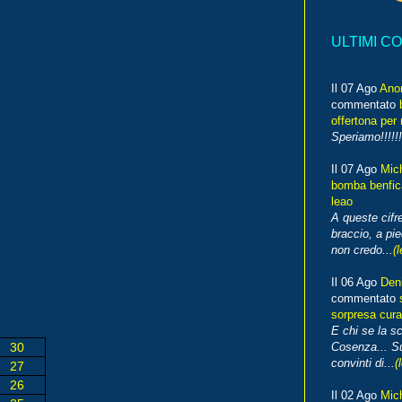
ULTIMI C
Il 07 Ago
Ano
commentato
offertona per 
Speriamo!!!!!!
Il 07 Ago
Mic
bomba benfica
leao
A queste cifre
braccio, a pie
non credo...
(l
Il 06 Ago
Den
commentato
sorpresa cura
E chi se la s
30
Cosenza... Su
convinti di...
(
27
26
Il 02 Ago
Mic