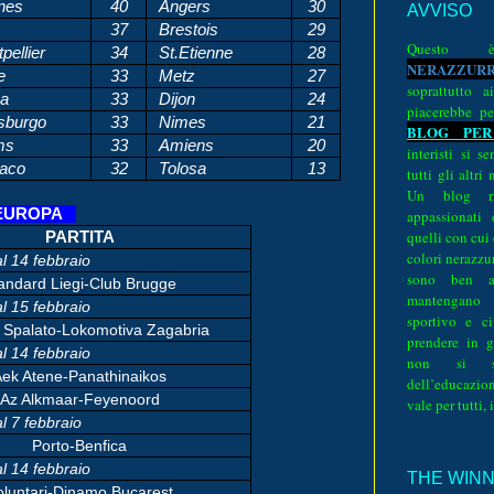
nes
40
Angers
30
AVVISO
37
Brestois
29
Quest
pellier
34
St.Etienne
28
N
E
R
A
Z
Z
U
R
e
33
Metz
27
soprattutto a
a
33
Dijon
24
piacerebbe pe
sburgo
33
Nimes
21
BLOG PER
ms
33
Amiens
20
interisti si 
aco
32
Tolosa
13
tutti gli altri
Un blog ri
L’EUROPA
appassionati
quelli con cui
PARTITA
colori nerazzurr
al 14 febbraio
sono ben a
andard Liegi-Club Brugge
mantengano
al 15 febbraio
sportivo e ci
 Spalato-Lokomotiva Zagabria
prendere in g
al 14 febbraio
non si su
ek Atene-Panathinaikos
dell’educazion
Az Alkmaar-Feyenoord
vale per tutti, 
l 7 febbraio
Porto-Benfica
al 14 febbraio
THE WINNE
oluntari-Dinamo Bucarest