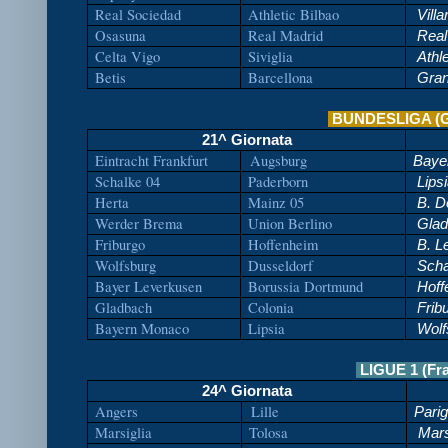
Real Sociedad
Athletic Bilbao
Villa
Osasuna
Real Madrid
Real
Celta Vigo
Siviglia
Athle
Betis
Barcellona
Gra
BUNDESLIGA (G
21^ Giornata
Eintracht Frankfurt
Augsburg
Baye
Schalke 04
Paderborn
Lips
Herta
Mainz 05
B. D
Werder Brema
Union Berlino
Glad
Friburgo
Hoffenheim
B. L
Wolfsburg
Dusseldorf
Scha
Bayer Leverkusen
Borussia Dortmund
Hoff
Gladbach
Colonia
Frib
Bayern Monaco
Lipsia
Wolf
LIGUE 1 (Fr
24^ Giornata
Angers
Lille
Pari
Marsiglia
Tolosa
Mars