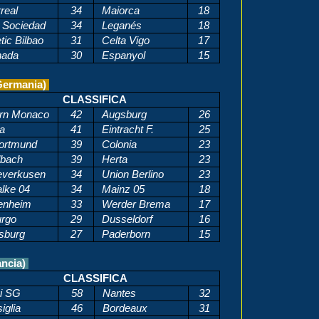
rreal
34
Maiorca
18
 Sociedad
34
Leganés
18
tic Bilbao
31
Celta Vigo
17
nada
30
Espanyol
15
ermania)
CLASSIFICA
rn Monaco
42
Augsburg
26
ia
41
Eintracht F.
25
ortmund
39
Colonia
23
bach
39
Herta
23
everkusen
34
Union Berlino
23
lke 04
34
Mainz 05
18
enheim
33
Werder Brema
17
urgo
29
Dusseldorf
16
sburg
27
Paderborn
15
ancia)
CLASSIFICA
gi SG
58
Nantes
32
iglia
46
Bordeaux
31