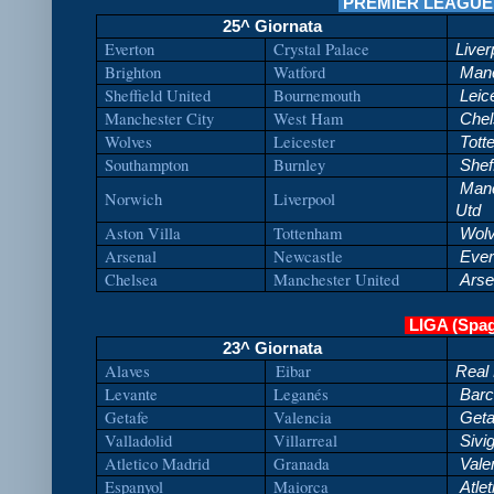
PREMIER LEAGUE (I
25^ Giornata
Everton
Crystal Palace
Liver
Brighton
Watford
Manc
Sheffield United
Bournemouth
Leic
Manchester City
West Ham
Chel
Wolves
Leicester
Tott
Southampton
Burnley
Sheff
Manc
Norwich
Liverpool
Utd
Aston Villa
Tottenham
Wol
Arsenal
Newcastle
Ever
Chelsea
Manchester United
Arse
LIGA (Spa
23^ Giornata
Alaves
Eibar
Real
Levante
Leganés
Barc
Getafe
Valencia
Geta
Valladolid
Villarreal
Sivig
Atletico Madrid
Granada
Vale
Espanyol
Maiorca
Atlet