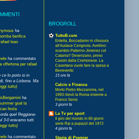
OMMENTI
BROGROLL
nymous
ha
TuttoB.com
bomba benfica
Entella, Boccadamo in chiusura
rafael leao
all'Audace Cerignola. Avellino:
scambio Patierno-Jimenez col
Catania? Desenzano, preso
hele
ha commentato
Cassin dalla Cremonese. La
 offertona per rafael
Casertana vuole fare la spesa a
Benevento
 ce lo porto io in
15 ore fa
di, fino a Lisbona. Ma
Calcio e Finanza
eggi tutto)
Morto Pietro Mezzaroma, nel
1993 rilevò la Roma insieme a
isBergamini
ha
Franco Sensi
summer goal la
3 giorni fa
cao festa
La Tv per sport
corda quel Reggiana-
Il giro del mondo in 80 giorni:
l 3-0 eravamo tutti
serie Rai a pupazzi del 1972
leggi tutto)
4 giorni fa
hele
ha commentato
Storie di Premier