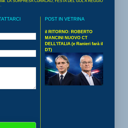
oal. LA SORPRESA CURACAO, FESTA DEL GOL A REGGIO
.
TATTARCI
POST IN VETRINA
il RITORNO: ROBERTO
MANCINI NUOVO CT
DELL'ITALIA (e Ranieri farà il
DT)