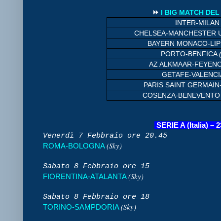
⏩
I BIG MATCH DE
INTER-MILA
CHELSEA-MANCHESTER 
BAYERN MONACO-LIP
PORTO-BENFICA
AZ ALKMAAR-FEYE
GETAFE-VALENC
PARIS SAINT GERMAIN
COSENZA-BENEVENT
SERIE A (Italia) – 
Venerdì 7 Febbraio ore 20.45
(Sky)
ROMA-BOLOGNA
Sabato 8 Febbraio ore 15
(Sky)
FIORENTINA-ATALANTA
Sabato 8 Febbraio ore 18
(Sky)
TORINO-SAMPDORIA