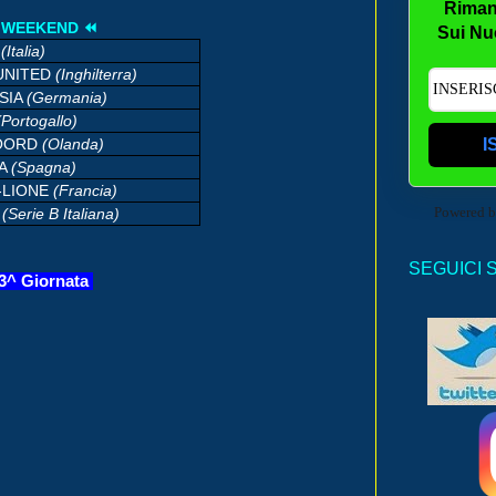
Riman
L WEEKEND ⏪
Sui Nu
N
(Italia)
UNITED
(Inghilterra)
SIA
(Germania)
(Portogallo)
NOORD
(Olanda)
I
IA
(Spagna)
-LIONE
(Francia)
Powered 
O
(Serie B Italiana)
SEGUICI 
23^ Giornata