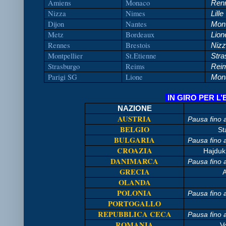
Amiens
Monaco
Ren
Nizza
Nimes
Lille
Dijon
Nantes
Mont
Metz
Bordeaux
Lion
Rennes
Brestois
Nizz
Montpellier
St.Etienne
Stra
Strasburgo
Reims
Rei
Parigi SG
Lione
Mon
IN GIRO PER 
NAZIONE
AUSTRIA
Pausa fino 
BELGIO
St
BULGARIA
Pausa fino 
CROAZIA
Hajduk
DANIMARCA
Pausa fino 
GRECIA
A
OLANDA
POLONIA
Pausa fino a
PORTOGALLO
REPUBBLICA CECA
Pausa fino 
ROMANIA
V