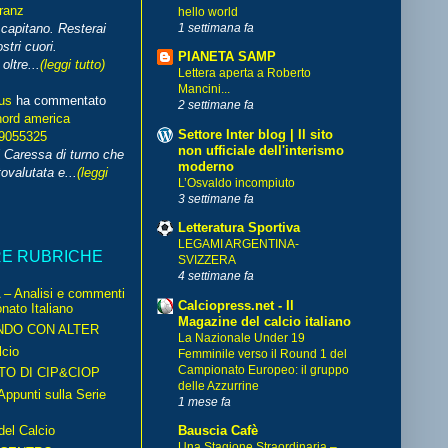
franz
hello world
1 settimana fa
capitano. Resterai
stri cuori.
PIANETA SAMP
ltre...
(leggi tutto)
Lettera aperta a Roberto
Mancini...
us
ha commentato
2 settimane fa
nord america
Settore Inter blog | Il sito
99055325
non ufficiale dell'interismo
i Caressa di turno che
moderno
ovalutata e...
(leggi
L’Osvaldo incompiuto
3 settimane fa
Letteratura Sportiva
LEGAMI ARGENTINA-
RE RUBRICHE
SVIZZERA
4 settimane fa
– Analisi e commenti
Calciopress.net - Il
nato Italiano
Magazine del calcio italiano
NDO CON ALTER
La Nazionale Under 19
cio
Femminile verso il Round 1 del
Campionato Europeo: il gruppo
TO DI CIP&CIOP
delle Azzurrine
ppunti sulla Serie
1 mese fa
del Calcio
Bauscia Cafè
Una Stagione Straordinaria –