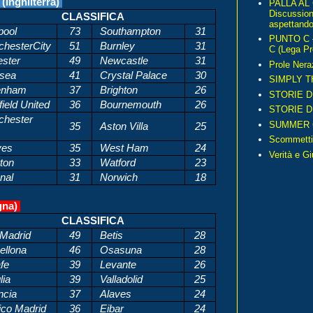
nghilterra)
PALLA AL
Discussio
CLASSIFICA
aspettando 
pool
73
Southampton
31
PUNTO C – 
hesterCity
51
Burnley
31
C (Lega Pr
ester
49
Newcastle
31
Prole Nera
sea
41
Crystal Palace
30
SIMPLY T
enham
37
Brighton
26
STORIE D
ield United
36
Bournemouth
26
STORIE D
hester
SUMMER 
35
Aston Villa
25
Scommetti
ves
35
West Ham
24
Verità e G
ton
33
Watford
23
nal
31
Norwich
18
gna)
CLASSIFICA
 Madrid
49
Betis
28
ellona
46
Osasuna
28
fe
39
Levante
26
lia
39
Valladolid
25
ncia
37
Alaves
24
ico Madrid
36
Eibar
24