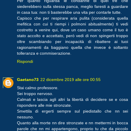
Per quanto riguarda le condanne di quei tre che
siederebbero sulla stessa panca, meglio faresti a guardare
in casa tua: non ti basterebbe una vita per contarle tutte.
Capisco che per respirare aria pulita (considerata quella
mefitica con cui ti riempi i polmoni abitualmente) ti vedi
costretto a venire qui, dove un caso umano come il tuo è
stato accolto e accettato, però vedi di non spingerti troppo
oltre scambiando per incapacità di ribattere ai tuoi
ragionamenti da baggiano quella che invece è soltanto
tolleranza e commiserazione.
Rispondi
Gaetano73
22 dicembre 2019 alle ore 00:55
Stai calmo professore.
Sei troppo nervoso.
Calmati e lascia agli altri la libertà di decidere se e cosa
rispondere alle mie stronzate.
Smettila di ergerti sempre sul piedistallo che nn sei
nessuno.
Quanto alla morte nn dire stronzate e nn mettermi in bocca
parole che nn mi appartengono, proprio tu che da piccolo