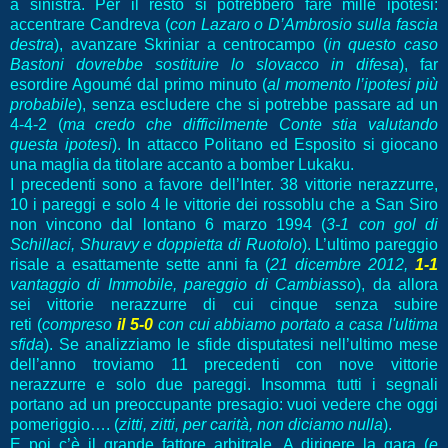
a sinistra. Per il resto si potrebbero fare mille ipotesi:
accentrare Candreva (
con Lazaro o D’Ambrosio sulla fascia
destra
), avanzare Skriniar a centrocampo (
in questo caso
Bastoni dovrebbe sostituire lo slovacco in difesa
), far
esordire Agoumé dal primo minuto (
al momento l’ipotesi più
probabile
), senza escludere che si potrebbe passare ad un
4-4-2 (
ma credo che difficilmente Conte stia valutando
questa ipotesi
). In attacco Politano ed Esposito si giocano
una maglia da titolare accanto a bomber Lukaku.
I precedenti sono a favore dell’Inter. 38 vittorie nerazzurre,
10 i pareggi e solo 4 le vittorie dei rossoblu che a San Siro
non vincono dal lontano 6 marzo 1994 (
3-1 con gol di
Schillaci, Shuravy e doppietta di Ruotolo
). L’ultimo pareggio
risale a esattamente sette anni fa (
21 dicembre 2012,
1-1
vantaggio di Immobile, pareggio di Cambiasso
), da allora
sei vittorie nerazzurre di cui cinque senza subire
reti
(
compreso
il 5-0
con cui abbiamo portato a casa l'ultima
sfida
)
. Se analizziamo le sfide disputatesi nell’ultimo mese
dell’anno troviamo 11 precedenti con nove vittorie
nerazzurre e solo due pareggi. Insomma tutti i segnali
portano ad un preoccupante presagio: vuoi vedere che oggi
pomeriggio…. (
zitti, zitti, per carità, non diciamo nulla
).
E poi c’è il grande fattore arbitrale. A dirigere la gara (
e