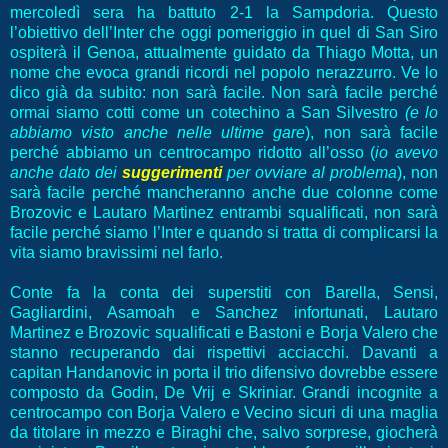
mercoledì sera ha battuto 2-1 la Sampdoria. Questo
l’obiettivo dell’Inter che oggi pomeriggio in quel di San Siro
ospiterà il Genoa, attualmente guidato da Thiago Motta, un
nome che evoca grandi ricordi nel popolo nerazzurro. Ve lo
dico già da subito: non sarà facile. Non sarà facile perché
ormai siamo cotti come un cotechino a San Silvestro
(e lo
abbiamo visto anche nelle ultime gare
), non sarà facile
perché abbiamo un centrocampo ridotto all’osso (
io avevo
anche dato dei
suggerimenti
per ovviare al problema
), non
sarà facile perché mancheranno anche due colonne come
Brozovic e Lautaro Martinez entrambi squalificati, non sarà
facile perché siamo l’Inter e quando si tratta di complicarsi la
vita siamo bravissimi nel farlo.
Conte fa la conta dei superstiti con Barella, Sensi,
Gagliardini, Asamoah e Sanchez infortunati, Lautaro
Martinez e Brozovic squalificati e Bastoni e Borja Valero che
stanno recuperando dai rispettivi acciacchi. Davanti a
capitan Handanovic in porta il trio difensivo dovrebbe essere
composto da Godin, De Vrij e Skriniar. Grandi incognite a
centrocampo con Borja Valero e Vecino sicuri di una maglia
da titolare in mezzo e Biraghi che, salvo sorprese, giocherà