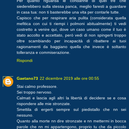
Per quanto riguarda le condanne di quei tre che
siederebbero sulla stessa panca, meglio faresti a guardare
in casa tua: non ti basterebbe una vita per contarle tutte.
Capisco che per respirare aria pulita (considerata quella
mefitica con cui ti riempi i polmoni abitualmente) ti vedi
costretto a venire qui, dove un caso umano come il tuo è
stato accolto e accettato, però vedi di non spingerti troppo
oltre scambiando per incapacità di ribattere ai tuoi
ragionamenti da baggiano quella che invece è soltanto
tolleranza e commiserazione.
Rispondi
Gaetano73
22 dicembre 2019 alle ore 00:55
Stai calmo professore.
Sei troppo nervoso.
Calmati e lascia agli altri la libertà di decidere se e cosa
rispondere alle mie stronzate.
Smettila di ergerti sempre sul piedistallo che nn sei
nessuno.
Quanto alla morte nn dire stronzate e nn mettermi in bocca
parole che nn mi appartengono, proprio tu che da piccolo