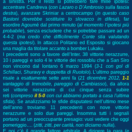
a sinistra. Per il resto si potrebbero fare mille ipotesi:
accentrare Candreva (
con Lazaro o D’Ambrosio sulla fascia
destra
), avanzare Skriniar a centrocampo (
in questo caso
Bastoni dovrebbe sostituire lo slovacco in difesa
), far
esordire Agoumé dal primo minuto (
al momento l’ipotesi più
probabile
), senza escludere che si potrebbe passare ad un
4-4-2 (
ma credo che difficilmente Conte stia valutando
questa ipotesi
). In attacco Politano ed Esposito si giocano
una maglia da titolare accanto a bomber Lukaku.
I precedenti sono a favore dell’Inter. 38 vittorie nerazzurre,
10 i pareggi e solo 4 le vittorie dei rossoblu che a San Siro
non vincono dal lontano 6 marzo 1994 (
3-1 con gol di
Schillaci, Shuravy e doppietta di Ruotolo
). L’ultimo pareggio
risale a esattamente sette anni fa (
21 dicembre 2012,
1-1
vantaggio di Immobile, pareggio di Cambiasso
), da allora
sei vittorie nerazzurre di cui cinque senza subire
reti
(
compreso
il 5-0
con cui abbiamo portato a casa l'ultima
sfida
)
. Se analizziamo le sfide disputatesi nell’ultimo mese
dell’anno troviamo 11 precedenti con nove vittorie
nerazzurre e solo due pareggi. Insomma tutti i segnali
portano ad un preoccupante presagio: vuoi vedere che oggi
pomeriggio…. (
zitti, zitti, per carità, non diciamo nulla
).
E poi c’è il grande fattore arbitrale. A dirigere la gara (
e