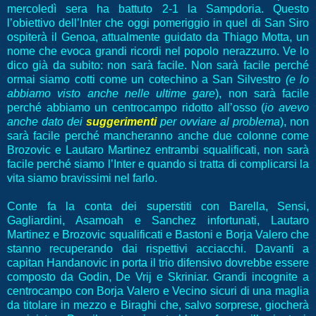
mercoledì sera ha battuto 2-1 la Sampdoria. Questo
l’obiettivo dell’Inter che oggi pomeriggio in quel di San Siro
ospiterà il Genoa, attualmente guidato da Thiago Motta, un
nome che evoca grandi ricordi nel popolo nerazzurro. Ve lo
dico già da subito: non sarà facile. Non sarà facile perché
ormai siamo cotti come un cotechino a San Silvestro
(e lo
abbiamo visto anche nelle ultime gare
), non sarà facile
perché abbiamo un centrocampo ridotto all’osso (
io avevo
anche dato dei
suggerimenti
per ovviare al problema
), non
sarà facile perché mancheranno anche due colonne come
Brozovic e Lautaro Martinez entrambi squalificati, non sarà
facile perché siamo l’Inter e quando si tratta di complicarsi la
vita siamo bravissimi nel farlo.
Conte fa la conta dei superstiti con Barella, Sensi,
Gagliardini, Asamoah e Sanchez infortunati, Lautaro
Martinez e Brozovic squalificati e Bastoni e Borja Valero che
stanno recuperando dai rispettivi acciacchi. Davanti a
capitan Handanovic in porta il trio difensivo dovrebbe essere
composto da Godin, De Vrij e Skriniar. Grandi incognite a
centrocampo con Borja Valero e Vecino sicuri di una maglia
da titolare in mezzo e Biraghi che, salvo sorprese, giocherà