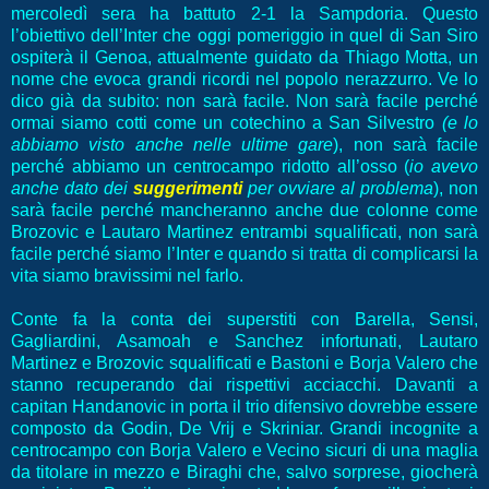
mercoledì sera ha battuto 2-1 la Sampdoria. Questo
l’obiettivo dell’Inter che oggi pomeriggio in quel di San Siro
ospiterà il Genoa, attualmente guidato da Thiago Motta, un
nome che evoca grandi ricordi nel popolo nerazzurro. Ve lo
dico già da subito: non sarà facile. Non sarà facile perché
ormai siamo cotti come un cotechino a San Silvestro
(e lo
abbiamo visto anche nelle ultime gare
), non sarà facile
perché abbiamo un centrocampo ridotto all’osso (
io avevo
anche dato dei
suggerimenti
per ovviare al problema
), non
sarà facile perché mancheranno anche due colonne come
Brozovic e Lautaro Martinez entrambi squalificati, non sarà
facile perché siamo l’Inter e quando si tratta di complicarsi la
vita siamo bravissimi nel farlo.
Conte fa la conta dei superstiti con Barella, Sensi,
Gagliardini, Asamoah e Sanchez infortunati, Lautaro
Martinez e Brozovic squalificati e Bastoni e Borja Valero che
stanno recuperando dai rispettivi acciacchi. Davanti a
capitan Handanovic in porta il trio difensivo dovrebbe essere
composto da Godin, De Vrij e Skriniar. Grandi incognite a
centrocampo con Borja Valero e Vecino sicuri di una maglia
da titolare in mezzo e Biraghi che, salvo sorprese, giocherà