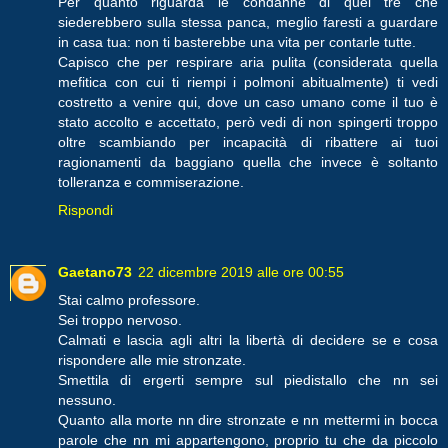
Per quanto riguarda le condanne di quei tre che
siederebbero sulla stessa panca, meglio faresti a guardare
in casa tua: non ti basterebbe una vita per contarle tutte.
Capisco che per respirare aria pulita (considerata quella
mefitica con cui ti riempi i polmoni abitualmente) ti vedi
costretto a venire qui, dove un caso umano come il tuo è
stato accolto e accettato, però vedi di non spingerti troppo
oltre scambiando per incapacità di ribattere ai tuoi
ragionamenti da baggiano quella che invece è soltanto
tolleranza e commiserazione.
Rispondi
Gaetano73
22 dicembre 2019 alle ore 00:55
Stai calmo professore.
Sei troppo nervoso.
Calmati e lascia agli altri la libertà di decidere se e cosa
rispondere alle mie stronzate.
Smettila di ergerti sempre sul piedistallo che nn sei
nessuno.
Quanto alla morte nn dire stronzate e nn mettermi in bocca
parole che nn mi appartengono, proprio tu che da piccolo