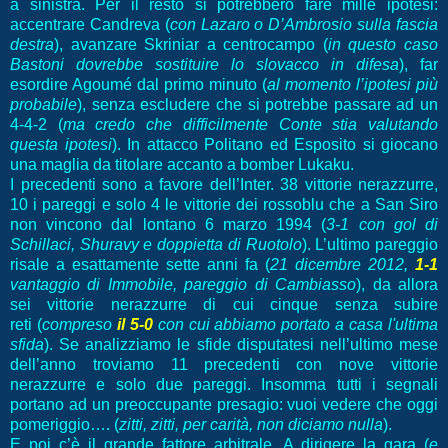
a sinistra. Per il resto si potrebbero fare mille ipotesi:
accentrare Candreva (
con Lazaro o D’Ambrosio sulla fascia
destra
), avanzare Skriniar a centrocampo (
in questo caso
Bastoni dovrebbe sostituire lo slovacco in difesa
), far
esordire Agoumé dal primo minuto (
al momento l’ipotesi più
probabile
), senza escludere che si potrebbe passare ad un
4-4-2 (
ma credo che difficilmente Conte stia valutando
questa ipotesi
). In attacco Politano ed Esposito si giocano
una maglia da titolare accanto a bomber Lukaku.
I precedenti sono a favore dell’Inter. 38 vittorie nerazzurre,
10 i pareggi e solo 4 le vittorie dei rossoblu che a San Siro
non vincono dal lontano 6 marzo 1994 (
3-1 con gol di
Schillaci, Shuravy e doppietta di Ruotolo
). L’ultimo pareggio
risale a esattamente sette anni fa (
21 dicembre 2012,
1-1
vantaggio di Immobile, pareggio di Cambiasso
), da allora
sei vittorie nerazzurre di cui cinque senza subire
reti
(
compreso
il 5-0
con cui abbiamo portato a casa l'ultima
sfida
)
. Se analizziamo le sfide disputatesi nell’ultimo mese
dell’anno troviamo 11 precedenti con nove vittorie
nerazzurre e solo due pareggi. Insomma tutti i segnali
portano ad un preoccupante presagio: vuoi vedere che oggi
pomeriggio…. (
zitti, zitti, per carità, non diciamo nulla
).
E poi c’è il grande fattore arbitrale. A dirigere la gara (
e