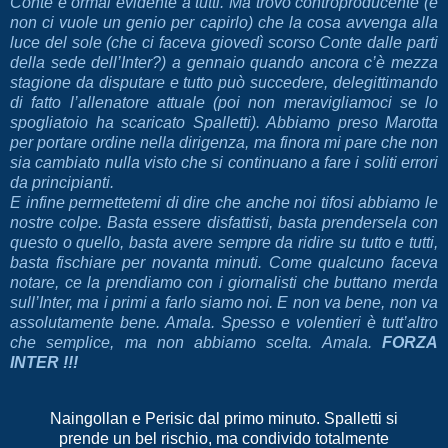
Conte è ormai evidente a tutti. Ma trovo controproducente (e
non ci vuole un genio per capirlo) che la cosa avvenga alla
luce del sole (che ci faceva giovedì scorso Conte dalle parti
della sede dell’Inter?) a gennaio quando ancora c’è mezza
stagione da disputare e tutto può succedere, delegittimando
di fatto l’allenatore attuale (poi non meravigliamoci se lo
spogliatoio ha scaricato Spalletti). Abbiamo preso Marotta
per portare ordine nella dirigenza, ma finora mi pare che non
sia cambiato nulla visto che si continuano a fare i soliti errori
da principianti.
E infine permettetemi di dire che anche noi tifosi abbiamo le
nostre colpe. Basta essere disfattisti, basta prendersela con
questo o quello, basta avere sempre da ridire su tutto e tutti,
basta fischiare per novanta minuti. Come qualcuno faceva
notare, ce la prendiamo con i giornalisti che buttano merda
sull’Inter, ma i primi a farlo siamo noi. E non va bene, non va
assolutamente bene. Amala. Spesso e volentieri è tutt’altro
che semplice, ma non abbiamo scelta. Amala.
FORZA
INTER !!
!
Naingollan e Perisic dal primo minuto. Spalletti si
prende un bel rischio, ma condivido totalmente