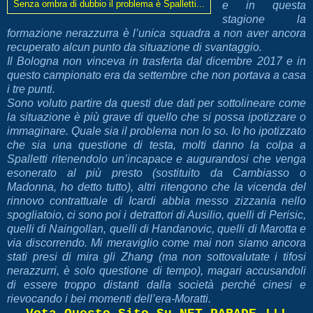
Senza ombra di dubbio il problema è Spalletti...
e in questa
stagione la
formazione nerazzurra è l’unica squadra a non aver ancora
recuperato alcun punto da situazione di svantaggio.
Il Bologna non vinceva in trasferta dal dicembre 2017 e in
questo campionato era da settembre che non portava a casa
i tre punti.
Sono voluto partire da questi due dati per sottolineare come
la situazione è più grave di quello che si possa ipotizzare o
immaginare. Quale sia il problema non lo so. Io ho ipotizzato
che sia una questione di testa, molti danno la colpa a
Spalletti ritenendolo un’incapace e augurandosi che venga
esonerato al più presto (sostituito da Cambiasso o
Madonna, ho detto tutto), altri ritengono che la vicenda del
rinnovo contrattuale di Icardi abbia messo zizzania nello
spogliatoio, ci sono poi i detrattori di Ausilio, quelli di Perisic,
quelli di Naingollan, quelli di Handanovic, quelli di Marotta e
via discorrendo. Mi meraviglio come mai non siamo ancora
stati presi di mira gli Zhang (ma non sottovalutate i tifosi
nerazzurri, è solo questione di tempo), magari accusandoli
di essere troppo distanti dalla società perché cinesi e
rievocando i bei momenti dell’era-Moratti.