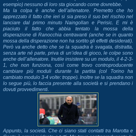
esempio) nessuno di loro sta giocando come dovrebbe.
Ma la colpa è anche dell’allenatore. Premetto che ho
apprezzato il fatto che ieri si sia preso il suo bel rischio nel
lanciare dal primo minuto Naingollan e Perisic. E mi è
piaciuto il fatto che abbia tentato la mossa della
disperazione di Ranocchia centravanti (anche se in quanto
mossa della disperazione non ha sortito gli effetti desiderati).
Però va anche detto che se la squadra è svagata, distratta,
senza arte né parte, priva di un’idea di gioco, le colpe sono
anche dell’allenatore. Inutile insistere su un modulo, il 4-2-3-
1, che non funziona, così come trovo controproducente
cambiare più moduli durante la partita (col Torino ha
cambiato modulo 3-4 volte: troppe). Inoltre se la squadra non
lo segue più, lo faccia presente alla società e si prendano i
dovuti provvedimenti.
Appunto, la società. Che ci siano stati contatti tra Marotta e