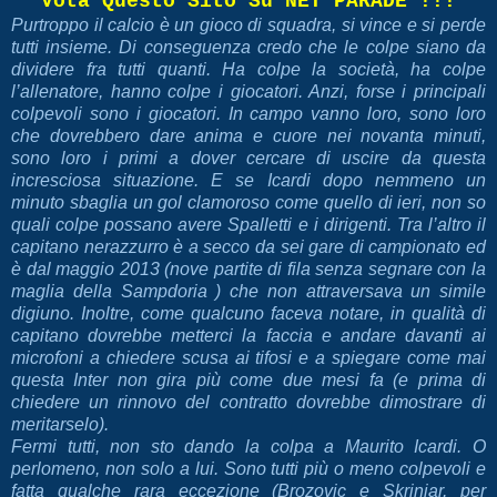
Vota Questo Sito Su NET PARADE !!!
Purtroppo il calcio è un gioco di squadra, si vince e si perde
tutti insieme. Di conseguenza credo che le colpe siano da
dividere fra tutti quanti. Ha colpe la società, ha colpe
l’allenatore, hanno colpe i giocatori. Anzi, forse i principali
colpevoli sono i giocatori. In campo vanno loro, sono loro
che dovrebbero dare anima e cuore nei novanta minuti,
sono loro i primi a dover cercare di uscire da questa
incresciosa situazione. E se Icardi dopo nemmeno un
minuto sbaglia un gol clamoroso come quello di ieri, non so
quali colpe possano avere Spalletti e i dirigenti. Tra l’altro il
capitano nerazzurro è a secco da sei gare di campionato ed
è dal maggio 2013 (nove partite di fila senza segnare con la
maglia della Sampdoria ) che non attraversava un simile
digiuno. Inoltre, come qualcuno faceva notare, in qualità di
capitano dovrebbe metterci la faccia e andare davanti ai
microfoni a chiedere scusa ai tifosi e a spiegare come mai
questa Inter non gira più come due mesi fa (e prima di
chiedere un rinnovo del contratto dovrebbe dimostrare di
meritarselo).
Fermi tutti, non sto dando la colpa a Maurito Icardi. O
perlomeno, non solo a lui. Sono tutti più o meno colpevoli e
fatta qualche rara eccezione (Brozovic e Skriniar, per