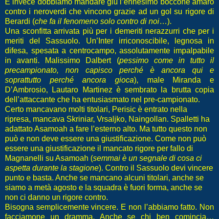
E invece dobbiamo mandare giù l’ennesimo boccone amaro
contro i neroverdi che vincono grazie ad un gol su rigore di
Berardi (
che fa il fenomeno solo contro di noi
…).
Una sconfitta arrivata più per i demeriti nerazzurri che per i
meriti del Sassuolo. Un’Inter irriconoscibile, legnosa in
difesa, spesata a centrocampo, assolutamente impalpabile
in avanti. Malissimo Dalbert (
pessimo come in tutto il
precampionato, non capisco perché è ancora qui e
soprattutto perché ancora gioca
), male Miranda e
D’Ambrosio, Lautaro Martinez è sembrato la brutta copia
dell’attaccante che ha entusiasmato nel pre-campionato.
Certo mancavano molti titolari, Perisic è entrato nella
ripresa, mancava Skriniar, Vrsaljko, Naingollan. Spalletti ha
adattato Asamoah a fare l’esterno alto. Ma tutto questo non
può e non deve essere una giustificazione. Come non può
essere una giustificazione il mancato rigore per fallo di
Magnanelli su Asamoah (
semmai è un segnale di cosa ci
aspetta durante la stagione
). Contro il Sassuolo devi vincere
punto e basta. Anche se mancano alcuni titolari, anche se
siamo a metà agosto e la squadra è fuori forma, anche se
non ci danno un rigore contro.
Bisogna semplicemente vincere. E non l’abbiamo fatto. Non
facciamone un dramma. Anche se chi ben comincia…