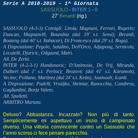
Serie A 2018-2019 – 1^ Giornata
SASSUOLO
-
INTER
1
-
0
27’
Berardi
(rig.)
SASSUOLO (4-3-3) Consigli; Lirola, Magnani, Ferrari, Rogerio;
Duncan, Magnanelli, Bourabia (dal 19' s.t. Sensi); Berardi,
Boateng (dal 40' s.t. Babacar), Di Francesco (dal 29' s.t. Boga).
A Disposizione: Pegolo, Satalino, Dell'Orco, Adjapong, Sernicola,
Locatelli, Djuricic, Odgaard, Matri.
All. De Zerbi.
INTER (4-2-3-1) Handanovic; D'Ambrosio, De Vrij, Miranda,
Dalbert (dal 1' s.t. Perisic); Brozovic (dal 41' s.t. Karamoh),
Vecino; Politano, Martinez (dal 24' s.t. Keita), Asamoah; Icardi.
A Disposizione: Padelli, Vrsaljko, Skriniar, Ranocchia, Candreva,
Gagliardini, Borja Valero.
All. Spalletti.
ARBITRO Mariani.
Deluso? Abbastanza. Incazzato? Non più di tanto.
Semplicemente mi aspettavo un inizio di campionato
diverso. Una vittoria convincente contro un Sassuolo che
l’anno scorso ci fece penare parecchio.