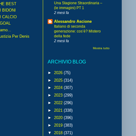
Una Stagione Straordinaria –
HE BEST
(le immagini) PT 1
I BIDONI
2 mesi fa
I CALCIO
Alessandro Ascione
GOAL
Italiano di seconda
amo...
generazione: cos’è? Mistero
iustizia Per Denis
della fede
2 mesi fa
Mostra tutto
ARCHIVIO BLOG
►
2026
(75)
►
2025
(314)
►
2024
(307)
►
2023
(299)
►
2022
(296)
►
2021
(338)
►
2020
(396)
►
2019
(383)
▼
2018
(371)