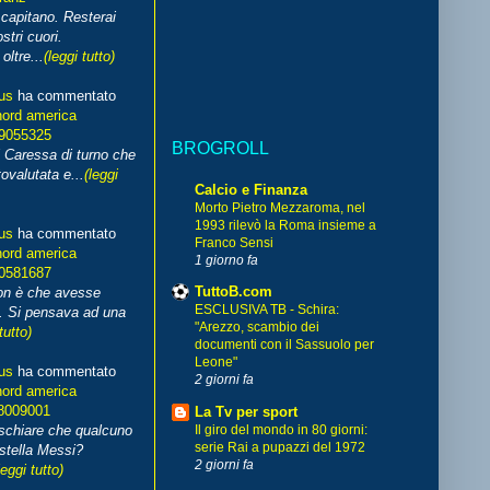
capitano. Resterai
stri cuori.
ltre...
(leggi tutto)
us
ha commentato
nord america
99055325
BROGROLL
i Caressa di turno che
ovalutata e...
(leggi
Calcio e Finanza
Morto Pietro Mezzaroma, nel
1993 rilevò la Roma insieme a
us
ha commentato
Franco Sensi
nord america
1 giorno fa
70581687
TuttoB.com
non è che avesse
ESCLUSIVA TB - Schira:
. Si pensava ad una
"Arezzo, scambio dei
tutto)
documenti con il Sassuolo per
Leone"
us
ha commentato
2 giorni fa
nord america
8009001
La Tv per sport
schiare che qualcuno
Il giro del mondo in 80 giorni:
serie Rai a pupazzi del 1972
stella Messi?
2 giorni fa
leggi tutto)