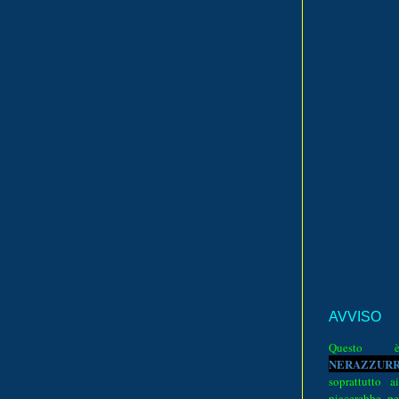
AVVISO
Quest
N
E
R
A
Z
Z
U
R
soprattutto a
piacerebbe pe