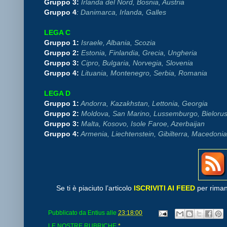
Gruppo 3:
Irlanda del Nord, Bosnia, Austria
Gruppo 4
:
Danimarca, Irlanda, Galles
LEGA C
Gruppo 1:
Israele, Albania, Scozia
Gruppo 2:
Estonia, Finlandia, Grecia, Ungheria
Gruppo 3:
Cipro, Bulgaria, Norvegia, Slovenia
Gruppo 4:
Lituania, Montenegro, Serbia, Romania
LEGA D
Gruppo 1:
Andorra, Kazakhstan, Lettonia, Georgia
Gruppo 2:
Moldova, San Marino, Lussemburgo, Bielorus
Gruppo 3:
Malta, Kosovo, Isole Faroe, Azerbaijan
Gruppo 4:
Armenia, Liechtenstein, Gibilterra, Macedonia
Se ti è piaciuto l’articolo
ISCRIVITI AI FEED
per riman
Pubblicato da
Entius
alle
23:18:00
LE NOSTRE RUBRICHE
*