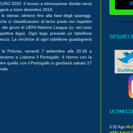
I
URO 2020. Il torneo a eliminazione diretta verrà
olgerà a inizio dicembre 2018.
 le stesse, almeno fino alla fase degli spareggi.
he si classificavano al terzo posto nei rispettivi
Powered 
ici dei gironi di UEFA Nations League (
o, nel caso
spettiva lega
). Ogni lega prevede un tabellone
SEGUICI 
secca. La vincitrice di ogni tabellone guadagnerà
ro la Polonia, venerdì 7 settembre alle 20.45 a
eranno a Lisbona il Portogallo. Il ritorno con la
re quello con il Portogallo si giocherà sabato 17
nale.
ULTIMI C
Il 02 Ago
Mic
addio kaiser 