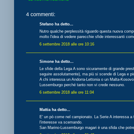
4 commenti:
Stefano ha detto...
Nutro qualche perplessità riguardo questa nuova compet
molto l'idea di vedere parecchie sfide interessanti co
6 settembre 2018 alle ore 10:16
Simone ha detto...
Le sfide della Lega A sono sicuramente di grande presti
seguire assolutamente), ma più si scende di Lega e più
A chi interessa un Andorra-Lettonia o un Malta-Kosovo
Lussemburgo perché tanto non vi crede nessuno.
6 settembre 2018 alle ore 11:04
Mattia ha detto...
E' un pò come nel campionato. La Serie A interessa a tu
l'interesse va scemando.
San Marino-Lussemburgo magari è una sfida che potre