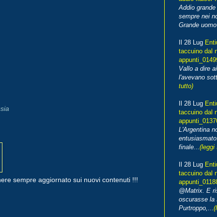
Addio grande 
sempre nei no
Grande uomo o
Il 28 Lug
Enti
taccuino dal 
appunti_014
Vallo a dire a
l'avevano sott
tutto)
Il 28 Lug
Enti
sia
taccuino dal 
appunti_013
L'Argentina 
entusiasmato
finale...
(leggi 
Il 28 Lug
Enti
taccuino dal 
ere sempre aggiornato sui nuovi contenuti !!!
appunti_0118
@Matrix. E ri
oscurasse la 
Purtroppo,...
(