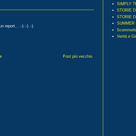
SIMPLY T
STORIE D
STORIE D
SUMMER 
 report... :-) :-) .-)
Scommetti
Verità e G
e
Post più vecchio