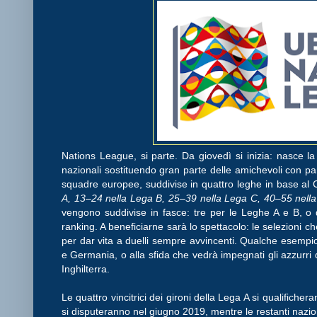
Nations League, si parte. Da giovedì si inizia: nasce 
nazionali sostituendo gran parte delle amichevoli con par
squadre europee, suddivise in quattro leghe in base al C
A, 13–24 nella Lega B, 25–39 nella Lega C, 40–55 nell
vengono suddivise in fasce: tre per le Leghe A e B, o
ranking. A beneficiarne sarà lo spettacolo: le selezioni c
per dar vita a duelli sempre avvincenti. Qualche esempio
e Germania, o alla sfida che vedrà impegnati gli azzurri 
Inghilterra.
Le quattro vincitrici dei gironi della Lega A si qualifich
si disputeranno nel giugno 2019, mentre le restanti nazio