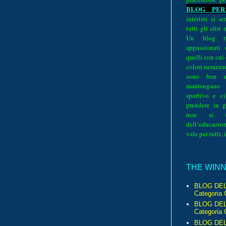
BLOG PER
interisti si 
tutti gli altri
Un blog ri
appassionati
quelli con cui
colori nerazzurr
sono ben a
mantengano
sportivo e ci
prendere in g
non si su
dell’educazion
vale per tutti, 
THE WINNE
BLOG DEL
Categoria 
BLOG DEL
Categoria 
BLOG DELL