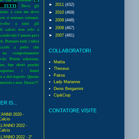
►
2011
(432)
 TUTTI
.
Dove gli
sentano a casa ma dove
►
2010
(469)
 non si sentano estranei.
►
2009
(448)
volto a tutti gli
►
2008
(467)
 di calcio non solo a
 condivido l’amore per i
►
2007
(481)
i. Pertanto tutti i tifosi
ccetti a patto che
COLLABORATORI
 un comportamento
vile. Potete scherzare,
Mattia
iro, fare sfottò purché
Theseus
perino i limiti
Pakos
e e del rispetto. Questo
interisti e non. Grazie!!!
Lady Marianne
Denis Bergamini
Cip&Ciop
R IS...
CONTATORE VISITE
'ANN0 2020 -
Calcio
L'ANNO 2022 -
Calcio
'ANNO 2022 - 2°