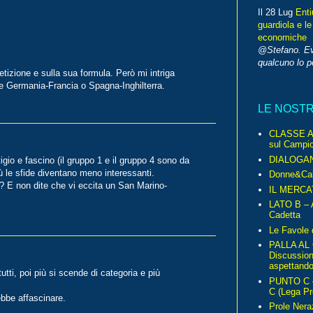
Il 28 Lug
Enti
guardiola e le
economiche
@Stefano. E
qualcuno lo 
izione e sulla sua formula. Però mi intriga
me Germania-Francia o Spagna-Inghilterra.
LE NOST
CLASSE A 
sul Campio
DIALOGA
gio e fascino (il gruppo 1 e il gruppo 4 sono da
 le sfide diventano meno interessanti.
Donne&Cal
? E non dite che vi eccita un San Marino-
IL MERCA
LATO B – A
Cadetta
Le Favole 
PALLA AL
Discussio
aspettando 
tti, poi più si scende di categoria e più
PUNTO C – 
C (Lega Pr
bbe affascinare.
Prole Nera