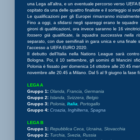
una Lega all'altra, e un eventuale percorso verso UEFA E
ospitato da una delle quattro finaliste e il sorteggio si sv
Le qualificazioni per gli Europei rimarranno inizialmente
Fino a oggi, a sfidarsi negli spareggi erano le squadre c
gironi di qualificazioni, ora invece saranno le 16 vincitr
fossero già qualificate, la squadra successiva nella ri
separato, con due semifinali in gara unica e una finale 
l'accesso a UEFA EURO 2020.
Il debutto dell’Italia nella Nations League sarà cont
Bologna. Poi, il 10 settembre, gli uomini di Mancini sfid
Polonia è fissato per domenica 14 ottobre alle 20.45 ment
novembre alle 20.45 a Milano. Dal 5 al 9 giugno la fase fi
LEGA A
Gruppo 1:
Olanda, Francia, Germania
Gruppo 2:
Islanda, Svizzera, Belgio
Gruppo 3:
Polonia,
Italia
, Portogallo
Gruppo 4:
Croazia, Inghilterra, Spagna
LEGA B
Gruppo 1:
Repubblica Ceca, Ucraina, Slovacchia
Gruppo 2:
Turchia, Svezia, Russia