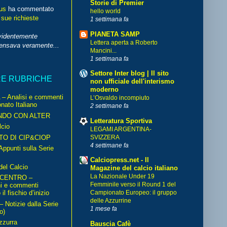
Storie di Premier
us
ha commentato
hello world
 sue richieste
1 settimana fa
PIANETA SAMP
videntemente
Lettera aperta a Roberto
pensava veramente...
Mancini...
1 settimana fa
Settore Inter blog | Il sito
RE RUBRICHE
non ufficiale dell'interismo
moderno
– Analisi e commenti
L’Osvaldo incompiuto
nato Italiano
2 settimane fa
NDO CON ALTER
Letteratura Sportiva
cio
LEGAMI ARGENTINA-
TO DI CIP&CIOP
SVIZZERA
4 settimane fa
ppunti sulla Serie
Calciopress.net - Il
del Calcio
Magazine del calcio italiano
La Nazionale Under 19
 CENTRO –
Femminile verso il Round 1 del
ni e commenti
il fischio d’inizio
Campionato Europeo: il gruppo
delle Azzurrine
Notizie dalla Serie
1 mese fa
o)
zzurra
Bauscia Cafè