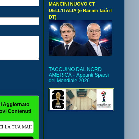
MANCINI NUOVO CT
DELL'ITALIA (e Ranieri farà il
DT)
TACCUINO DAL NORD
AMERICA – Appunti Sparsi
del Mondiale 2026
i Aggiornato
ovi Contenuti