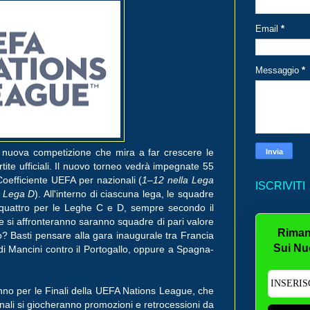
Email
*
Messaggio
*
la nuova competizione che mira a far crescere le
tite ufficiali. Il nuovo torneo vedrà impegnate 55
oefficiente UEFA per nazionali (
1–12 nella Lega
ISCRIVITI
a Lega D
). All'interno di ciascuna lega, le squadre
 quattro per le Leghe C e D, sempre secondo il
he si affronteranno saranno squadre di pari valore
Riman
? Basti pensare alla gara inaugurale tra Francia
Sui Nu
di Mancini contro il Portogallo, oppure a Spagna-
eranno per le Finali della UEFA Nations League, che
nali si giocheranno promozioni e retrocessioni da