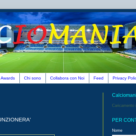
Awards
Chi sono
Collabora con Noi
Feed
Privacy Poli
Calcioman
Caricamento i
UNZIONERA'
PER CON
Nome