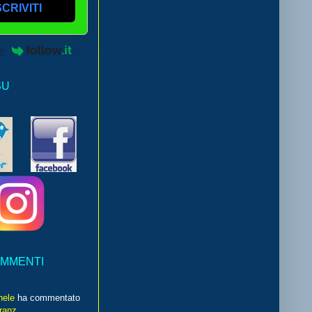
SCRIVITI
by
SU
OMMENTI
hele
ha commentato
franz