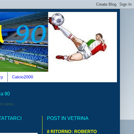
cy
Calcio2000
ia 90
n corso...
TATTARCI
POST IN VETRINA
il RITORNO: ROBERTO