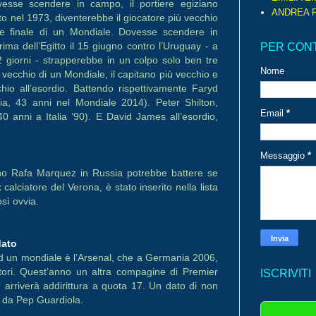
esse scendere in campo, il portiere egiziano
ANDREA P
o nel 1973, diventerebbe il giocatore più vecchio
e finale di un Mondiale. Dovesse scendere in
ima dell’Egitto il 15 giugno contro l’Uruguay - a
PER CON
 giorni - strapperebbe in un colpo solo ben tre
Nome
ù vecchio di un Mondiale, il capitano più vecchio e
cchio all’esordio. Battendo rispettivamente Faryd
, 43 anni nel Mondiale 2014). Peter Shilton,
Email
*
40 anni a Italia ’90). E David James all’esordio,
Messaggio
*
ano Rafa Marquez in Russia potrebbe battere se
alciatore del Verona, è stato inserito nella lista
osì ovvia.
dato
ad un mondiale è l’Arsenal, che a Germania 2006,
atori. Quest’anno un altra compagine di Premier
ISCRIVITI
, arriverà addirittura a quota 17. Un dato di non
ti da Pep Guardiola.