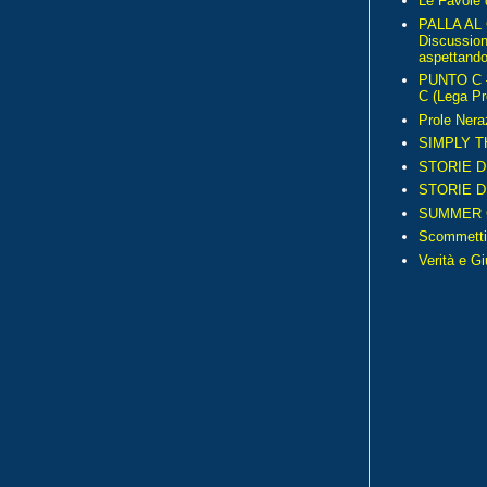
Le Favole 
PALLA AL
Discussio
aspettando 
PUNTO C – 
C (Lega Pr
Prole Nera
SIMPLY T
STORIE D
STORIE D
SUMMER 
Scommetti
Verità e G