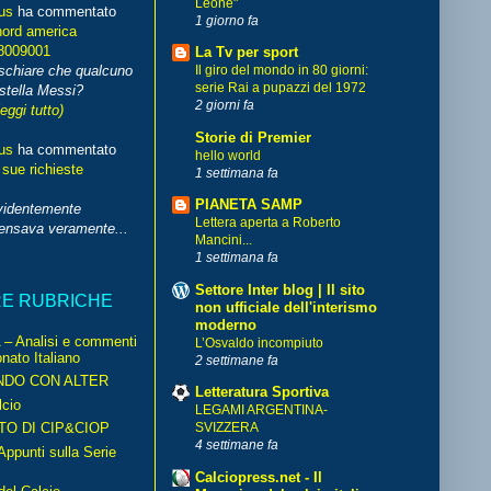
Leone"
us
ha commentato
1 giorno fa
nord america
8009001
La Tv per sport
schiare che qualcuno
Il giro del mondo in 80 giorni:
serie Rai a pupazzi del 1972
stella Messi?
2 giorni fa
leggi tutto)
Storie di Premier
us
ha commentato
hello world
 sue richieste
1 settimana fa
PIANETA SAMP
videntemente
Lettera aperta a Roberto
pensava veramente...
Mancini...
1 settimana fa
Settore Inter blog | Il sito
RE RUBRICHE
non ufficiale dell'interismo
moderno
– Analisi e commenti
L’Osvaldo incompiuto
nato Italiano
2 settimane fa
NDO CON ALTER
Letteratura Sportiva
cio
LEGAMI ARGENTINA-
TO DI CIP&CIOP
SVIZZERA
4 settimane fa
ppunti sulla Serie
Calciopress.net - Il