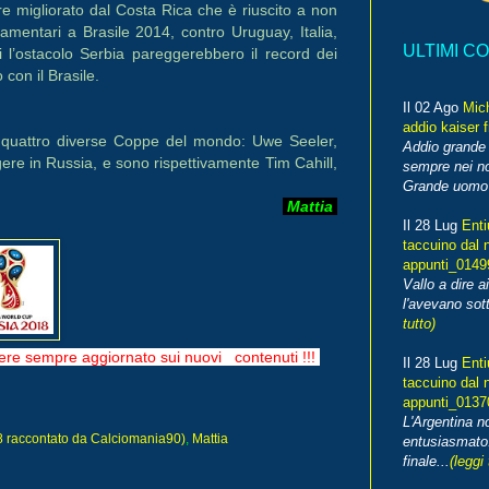
e migliorato dal Costa Rica che è riuscito a non
amentari a Brasile 2014, contro Uruguay, Italia,
ULTIMI C
i l’ostacolo Serbia pareggerebbero il record dei
con il Brasile.
Il 02 Ago
Mic
addio kaiser 
in quattro diverse Coppe del mondo: Uwe Seeler,
Addio grande 
gere in Russia, e sono rispettivamente Tim Cahill,
sempre nei no
Grande uomo o
Mattia
Il 28 Lug
Enti
taccuino dal 
appunti_014
Vallo a dire a
l'avevano sott
tutto)
re sempre aggiornato sui nuovi contenuti !!!
Il 28 Lug
Enti
taccuino dal 
appunti_013
L'Argentina 
raccontato da Calciomania90)
,
Mattia
entusiasmato
finale...
(leggi 