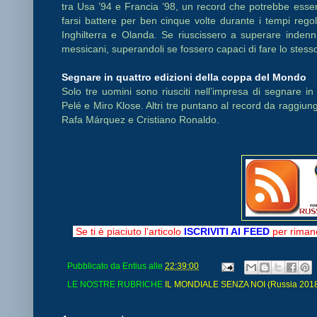
tra Usa ’94 e Francia ’98, un record che potrebbe esser
farsi battere per ben cinque volte durante i tempi regol
Inghilterra e Olanda. Se riuscissero a superare indenn
messicani, superandoli se fossero capaci di fare lo stesso 
Segnare in quattro edizioni della coppa del Mondo
Solo tre uomini sono riusciti nell’impresa di segnare 
Pelé e Miro Klose. Altri tre puntano al record da raggiun
Rafa Márquez e Cristiano Ronaldo.
Se ti è piaciuto l’articolo
ISCRIVITI AI FEED
per rimane
Pubblicato da
Entius
alle
22:39:00
LE NOSTRE RUBRICHE
IL MONDIALE SENZA NOI (Russia 2018 