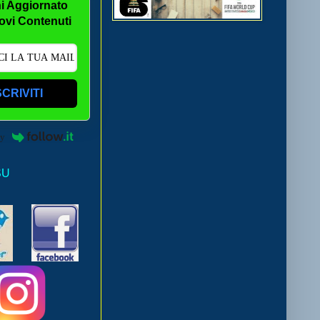
i Aggiornato
ovi Contenuti
SCRIVITI
by
SU