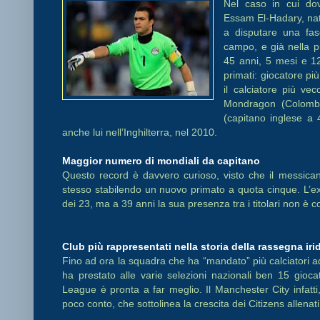
Nel caso in cui dov
Essam El-Hadary, nat
a disputare una fas
campo, e già nella pr
45 anni, 5 mesi e 12
primati: giocatore pi
il calciatore più ve
Mondragon (Colombia
(capitano inglese a 
anche lui nell’Inghilterra, nel 2010.
Maggior numero di mondiali da capitano
Questo record è davvero curioso, visto che il messic
stesso stabilendo un nuovo primato a quota cinque. L’ex c
dei 23, ma a 39 anni la sua presenza tra i titolari non è c
Club più rappresentati nella storia della rassegna iri
Fino ad ora la squadra che ha “mandato” più calciatori 
ha prestato alle varie selezioni nazionali ben 15 gioc
League è pronta a far meglio. Il Manchester City infatti
poco conto, che sottolinea la crescita dei Citizens allena