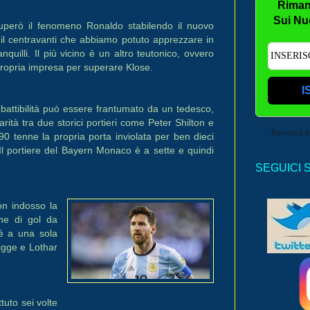
Riman
Sui Nu
 superò il fenomeno Ronaldo stabilendo il nuovo
 il centravanti che abbiamo potuto apprezzare in
quilli. Il più vicino è un altro teutonico, ovvero
 propria impresa per superare Klose.
I
mbattibilità può essere frantumato da un tedesco,
rità tra due storici portieri come Peter Shilton e
Powered 
90 tenne la propria porta inviolata per ben dieci
Il portiere del Bayern Monaco è a sette e quindi
SEGUICI 
n indosso la
che di gol da
 è a una sola
igge e Lothar
tuto sei volte