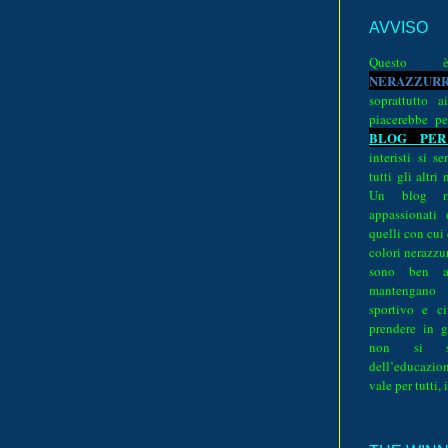
AVVISO
Quest
N
E
R
A
Z
Z
U
R
soprattutto a
piacerebbe pe
BLOG PER
interisti si 
tutti gli altri
Un blog ri
appassionati
quelli con cui
colori nerazzurr
sono ben a
mantengano
sportivo e ci
prendere in g
non si su
dell’educazion
vale per tutti, 