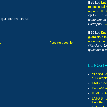
Il 28 Lug
Enti
taccuino dal 
appunti_0118
@Matrix. E ri
 quali saranno caduti.
oscurasse la 
Purtroppo,...
(
Il 28 Lug
Enti
guardiola e le
economiche
e
Post più vecchio
@Stefano. E
qualcuno lo 
LE NOST
CLASSE A 
sul Campio
DIALOGA
Donne&Cal
IL MERCA
LATO B – A
Cadetta