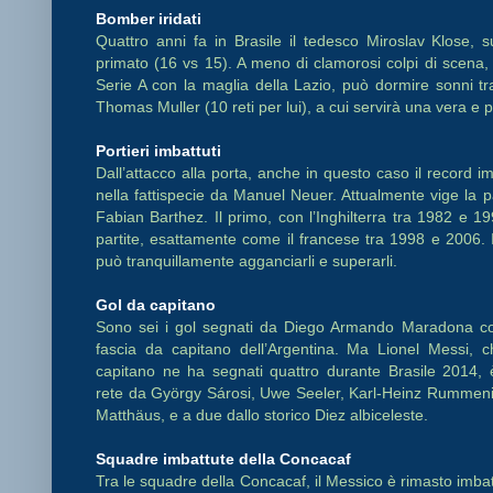
Bomber iridati
Quattro anni fa in Brasile il tedesco Miroslav Klose,
primato (16 vs 15). A meno di clamorosi colpi di scena,
Serie A con la maglia della Lazio, può dormire sonni tran
Thomas Muller (10 reti per lui), a cui servirà una vera e
Portieri imbattuti
Dall’attacco alla porta, anche in questo caso il record i
nella fattispecie da Manuel Neuer. Attualmente vige la pa
Fabian Barthez. Il primo, con l’Inghilterra tra 1982 e 19
partite, esattamente come il francese tra 1998 e 2006. 
può tranquillamente agganciarli e superarli.
Gol da capitano
Sono sei i gol segnati da Diego Armando Maradona co
fascia da capitano dell’Argentina. Ma Lionel Messi, 
capitano ne ha segnati quattro durante Brasile 2014,
rete da György Sárosi, Uwe Seeler, Karl-Heinz Rummen
Matthäus, e a due dallo storico Diez albiceleste.
Squadre imbattute della Concacaf
Tra le squadre della Concacaf, il Messico è rimasto imbat