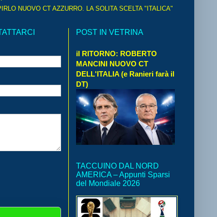
IRLO NUOVO CT AZZURRO. LA SOLITA SCELTA "ITALICA"
TATTARCI
POST IN VETRINA
il RITORNO: ROBERTO
MANCINI NUOVO CT
DELL'ITALIA (e Ranieri farà il
DT)
TACCUINO DAL NORD
AMERICA – Appunti Sparsi
del Mondiale 2026