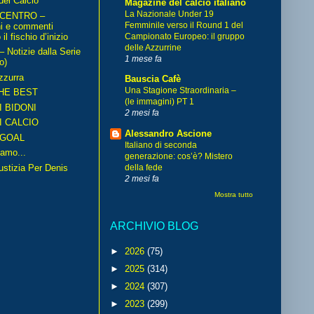
del Calcio
Magazine del calcio italiano
La Nazionale Under 19
 CENTRO –
Femminile verso il Round 1 del
ni e commenti
il fischio d’inizio
Campionato Europeo: il gruppo
delle Azzurrine
Notizie dalla Serie
1 mese fa
o)
zzurra
Bauscia Cafè
Una Stagione Straordinaria –
HE BEST
(le immagini) PT 1
I BIDONI
2 mesi fa
I CALCIO
Alessandro Ascione
GOAL
Italiano di seconda
amo...
generazione: cos’è? Mistero
iustizia Per Denis
della fede
2 mesi fa
Mostra tutto
ARCHIVIO BLOG
►
2026
(75)
►
2025
(314)
►
2024
(307)
►
2023
(299)