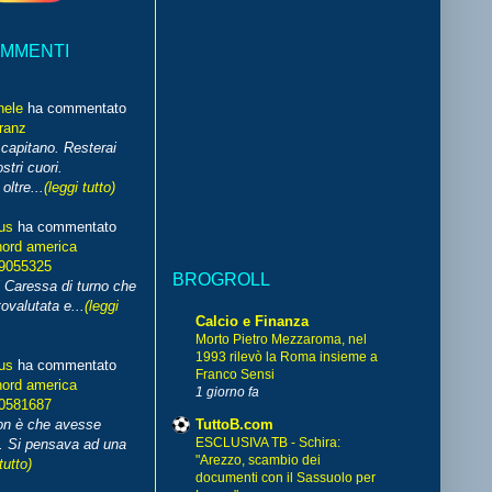
OMMENTI
hele
ha commentato
franz
capitano. Resterai
stri cuori.
ltre...
(leggi tutto)
us
ha commentato
nord america
99055325
BROGROLL
i Caressa di turno che
ovalutata e...
(leggi
Calcio e Finanza
Morto Pietro Mezzaroma, nel
1993 rilevò la Roma insieme a
us
ha commentato
Franco Sensi
nord america
1 giorno fa
70581687
TuttoB.com
non è che avesse
ESCLUSIVA TB - Schira:
. Si pensava ad una
"Arezzo, scambio dei
tutto)
documenti con il Sassuolo per