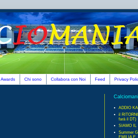
Awards
Chi sono
Collabora con Noi
Feed
Privacy Poli
Calcioman
ADDIO KA
il RITORN
farà il DT)
SIAMO IL
Summer G
EMILIA E..