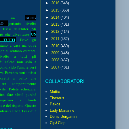
►
2016
(348)
►
2015
(363)
BLOG
►
2014
(404)
o è un
R
O
pertanto rivolto
►
2013
(401)
i tifosi dell’Inter. Mi
►
2012
(414)
UN
rò che diventasse
►
2011
(432)
 TUTTI
.
Dove gli
sentano a casa ma dove
►
2010
(469)
 non si sentano estranei.
►
2009
(448)
volto a tutti gli
►
2008
(467)
 di calcio non solo a
 condivido l’amore per i
►
2007
(481)
i. Pertanto tutti i tifosi
ccetti a patto che
COLLABORATORI
 un comportamento
vile. Potete scherzare,
Mattia
iro, fare sfottò purché
Theseus
perino i limiti
Pakos
e e del rispetto. Questo
interisti e non. Grazie!!!
Lady Marianne
Denis Bergamini
Cip&Ciop