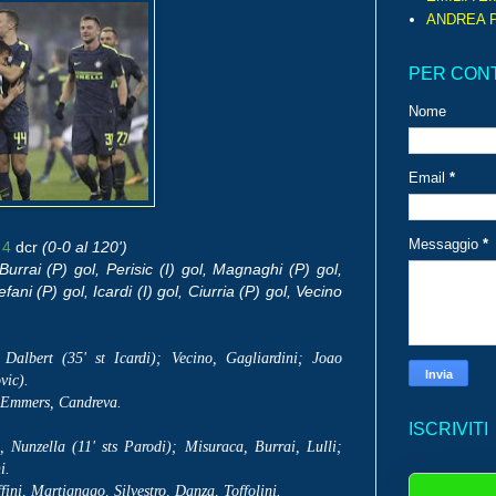
ANDREA P
PER CON
Nome
Email
*
Messaggio
*
-
4
dcr
(0-0 al 120')
urrai (P) gol, Perisic (I) gol, Magnaghi (P) gol,
efani (P) gol, Icardi (I) gol, Ciurria (P) gol, Vecino
Dalbert (35' st Icardi); Vecino, Gagliardini; Joao
ovic).
, Emmers, Candreva.
ISCRIVITI
Nunzella (11' sts Parodi); Misuraca, Burrai, Lulli;
hi.
fini, Martignago, Silvestro, Danza, Toffolini.