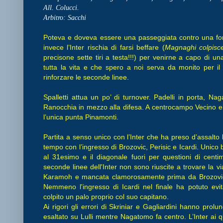
All. Colucci.
Arbitro: Sacchi
Poteva e doveva essere una passeggiata contro una form
invece l’Inter rischia di farsi beffare (
Magnaghi colpisc
precisone sette tiri a testa!!!) per venirne a capo di u
tutta la vita e che spero a noi serva da monito per i
rinforzare le seconde linee.
Spalletti attua un po’ di turnover. Padelli in porta, Na
Ranocchia in mezzo alla difesa. A centrocampo Vecino e
l’unica punta Pinamonti.
Partita a senso unico con l’Inter che ha preso d’assalto l
tempo con l’ingresso di Brozovic, Perisic e Icardi. Unico
al 31esimo e il diagonale fuori per questioni di centi
seconde linee dell'Inter non sono riuscite a trovare la vi
Karamoh e mancata clamorosamente prima da Brozovic e
Nemmeno l'ingresso di Icardi nel finale ha potuto evi
colpito un palo proprio col suo capitano.
Ai rigori gli errori di Skriniar e Gagliardini hanno prolu
esaltato su Lulli mentre Nagatomo fa centro. L’Inter ai