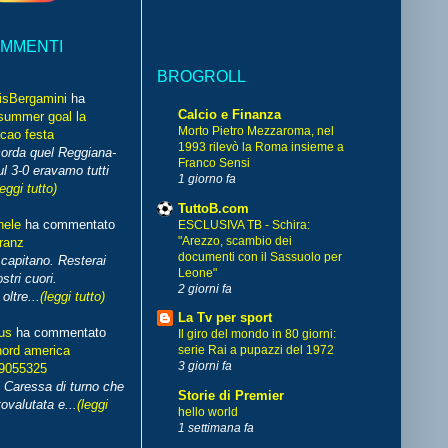
OMMENTI
BROGROLL
isBergamini
ha
Calcio e Finanza
summer goal la
Morto Pietro Mezzaroma, nel
cao festa
1993 rilevò la Roma insieme a
corda quel Reggiana-
Franco Sensi
l 3-0 eravamo tutti
1 giorno fa
leggi tutto)
TuttoB.com
hele
ha commentato
ESCLUSIVA TB - Schira:
"Arezzo, scambio dei
franz
documenti con il Sassuolo per
capitano. Resterai
Leone"
stri cuori.
2 giorni fa
ltre...
(leggi tutto)
La Tv per sport
us
ha commentato
Il giro del mondo in 80 giorni:
nord america
serie Rai a pupazzi del 1972
3 giorni fa
99055325
i Caressa di turno che
Storie di Premier
ovalutata e...
(leggi
hello world
1 settimana fa