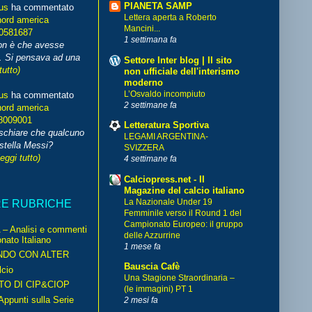
PIANETA SAMP
us
ha commentato
Lettera aperta a Roberto
nord america
Mancini...
70581687
1 settimana fa
non è che avesse
. Si pensava ad una
Settore Inter blog | Il sito
tutto)
non ufficiale dell'interismo
moderno
L’Osvaldo incompiuto
us
ha commentato
2 settimane fa
nord america
8009001
Letteratura Sportiva
schiare che qualcuno
LEGAMI ARGENTINA-
stella Messi?
SVIZZERA
leggi tutto)
4 settimane fa
Calciopress.net - Il
Magazine del calcio italiano
La Nazionale Under 19
RE RUBRICHE
Femminile verso il Round 1 del
Campionato Europeo: il gruppo
– Analisi e commenti
delle Azzurrine
nato Italiano
1 mese fa
NDO CON ALTER
Bauscia Cafè
cio
Una Stagione Straordinaria –
TO DI CIP&CIOP
(le immagini) PT 1
ppunti sulla Serie
2 mesi fa