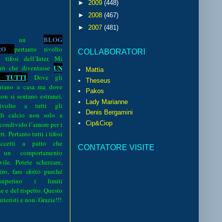
►
2009
(448)
►
2008
(467)
►
2007
(481)
BLOG
o è un
R
O
pertanto rivolto
COLLABORATORI
i tifosi dell’Inter. Mi
UN
rò che diventasse
Mattia
 TUTTI
.
Dove gli
Theseus
sentano a casa ma dove
Pakos
 non si sentano estranei.
Lady Marianne
volto a tutti gli
Denis Bergamini
 di calcio non solo a
Cip&Ciop
 condivido l’amore per i
i. Pertanto tutti i tifosi
ccetti a patto che
CONTATORE VISITE
 un comportamento
vile. Potete scherzare,
iro, fare sfottò purché
perino i limiti
e e del rispetto. Questo
interisti e non. Grazie!!!