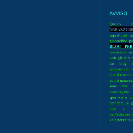
AVVISO
Quest
N
E
R
A
Z
Z
U
R
soprattutto a
piacerebbe pe
BLOG PER
interisti si 
tutti gli altri
Un blog ri
appassionati
quelli con cui
colori nerazzurr
sono ben a
mantengano
sportivo e ci
prendere in g
non si su
dell’educazion
vale per tutti, 