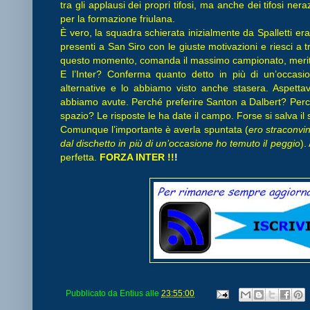
tra gli applausi dei propri tifosi, ma anche dei tifosi ne
per la formazione friulana.
È vero, la squadra schierata inizialmente da Spalletti er
presenti a San Siro con le giuste motivazioni e riesci a tr
questo momento, comanda il massimo campionato, meriti 
E l’Inter? Conferma quanto detto in più di un’occasion
alternative e lo abbiamo visto anche stasera. Aspetta
abbiamo avute. Perché preferire Santon a Dalbert? Pe
spazio? Le risposte le ha date il campo. Forse si salva il
Comunque l’importante è averla spuntata (
ero straconvint
dal dischetto in più di un’occasione ho temuto il peggio
).
perfetta.
FORZA INTER !!
!
Pubblicato da
Entius
alle
23:55:00