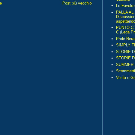
e
Post più vecchio
Le Favole 
PALLA AL
Discussio
aspettando 
PUNTO C – 
C (Lega Pr
Prole Nera
SIMPLY T
STORIE D
STORIE D
SUMMER 
Scommetti
Verità e G