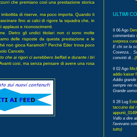
razzurri che premiano così una prestazione storica
ULTIMI C
a imbottita di riserve, ma poco importa. Quando ti
ascinare fino ai calci di rigore la squadra che, in
applausi e riconoscimenti.
Il 06 Ago
Den
e. Dietro gli undici titolari non ci sono molte
commentato
vamo delle risposte da questa prestazione e le
sorpresa cura
rché non gioca Karamoh? Perché Eder trova poco
E chi se la s
 solo Cancelo.
Cosenza... Su
o che ai rigori ci avrebbero beffati e durante i tiri
convinti di...
(
 Avanti così, ma senza pensare di avere una rosa
Il 02 Ago
Mic
addio kaiser 
Addio grande 
sempre nei no
Grande uomo o
Il 28 Lug
Enti
taccuino dal 
appunti_014
Vallo a dire a
l'avevano sott
tutto)