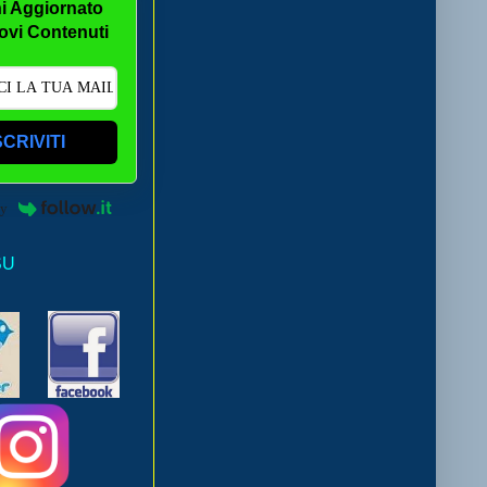
i Aggiornato
ovi Contenuti
SCRIVITI
by
SU