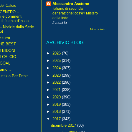
Alessandro Ascione
del Calcio
Italiano di seconda
 CENTRO –
generazione: cos’è? Mistero
ni e commenti
della fede
il fischio d’inizio
2 mesi fa
Notizie dalla Serie
Mostra tutto
o)
zzurra
ARCHIVIO BLOG
HE BEST
I BIDONI
►
2026
(76)
I CALCIO
►
2025
(314)
GOAL
►
2024
(307)
amo...
►
2023
(299)
iustizia Per Denis
►
2022
(296)
►
2021
(338)
►
2020
(396)
►
2019
(383)
►
2018
(371)
▼
2017
(343)
dicembre 2017
(30)