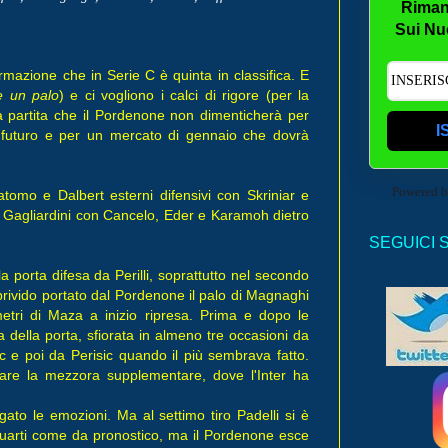
Riman
Sui Nu
azione che in Serie C è quinta in classifica. E
e un palo
) e ci vogliono i calci di rigore (per la
na partita che il Pordenone non dimenticherà per
I
l futuro e per un mercato di gennaio che dovrà
Powered 
gatomo e Dalbert esterni difensivi con Skriniar e
 Gagliardini con Cancelo, Eder e Karamoh dietro
SEGUICI 
a porta difesa da Perilli, soprattutto nel secondo
 brivido portato dal Pordenone il palo di Magnaghi
metri di Maza a inizio ripresa. Prima e dopo le
a della porta, sfiorata in almeno tre occasioni da
 poi da Perisic quando il più sembrava fatto.
tare la mezzora supplementare, dove l'Inter ha
ngato le emozioni. Ma al settimo tiro Padelli si è
 quarti come da pronostico, ma il Pordenone esce