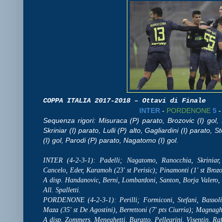
COPPA ITALIA 2017-2018 – Ottavi di Finale
INTER
-
PORDENONE
5
Sequenza rigori: Misuraca (P) parato, Brozovic (I) gol, B
Skriniar (I) parato, Lulli (P) alto, Gagliardini (I) parato, St
(I) gol, Parodi (P) parato, Nagatomo (I) gol.
INTER (4-2-3-1): Padelli; Nagatomo, Ranocchia, Skriniar, 
Cancelo, Eder, Karamoh (23' st Perisic); Pinamonti (1' st Broz
A disp. Handanovic, Berni, Lombardoni, Santon, Borja Valero
All. Spalletti.
PORDENONE (4-2-3-1): Perilli; Formiconi, Stefani, Bassoli, 
Maza (35' st De Agostini), Berrettoni (7' pts Ciurria); Magnag
A disp. Zommers, Meneghetti, Buratto, Pellegrini, Visentin, Raf