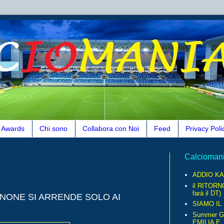
Awards
Chi sono
Collabora con Noi
Feed
Privacy Poli
Calcioman
ADDIO KA
il RITORN
farà il DT)
ENONE SI ARRENDE SOLO AI
SIAMO IL
Summer G
EMILIA E..