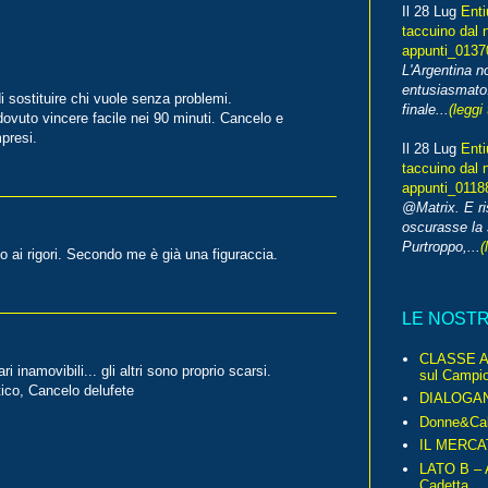
Il 28 Lug
Enti
taccuino dal 
appunti_013
L'Argentina 
entusiasmato
di sostituire chi vuole senza problemi.
finale...
(leggi 
uto vincere facile nei 90 minuti. Cancelo e
presi.
Il 28 Lug
Enti
taccuino dal 
appunti_0118
@Matrix. E ri
oscurasse la 
Purtroppo,...
(
no ai rigori. Secondo me è già una figuraccia.
LE NOST
CLASSE A 
 inamovibili... gli altri sono proprio scarsi.
sul Campio
tico, Cancelo delufete
DIALOGA
Donne&Cal
IL MERCA
LATO B – A
Cadetta