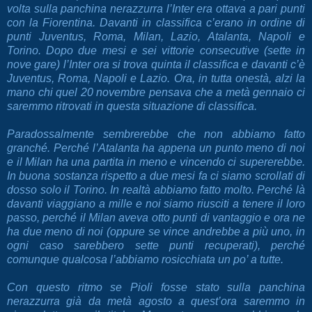
volta sulla panchina nerazzurra l’Inter era ottava a pari punti
con la Fiorentina. Davanti in classifica c’erano in ordine di
punti Juventus, Roma, Milan, Lazio, Atalanta, Napoli e
Torino. Dopo due mesi e sei vittorie consecutive (sette in
nove gare) l’Inter ora si trova quinta il classifica e davanti c’è
Juventus, Roma, Napoli e Lazio. Ora, in tutta onestà, alzi la
mano chi quel 20 novembre pensava che a metà gennaio ci
saremmo ritrovati in questa situazione di classifica.
Paradossalmente sembrerebbe che non abbiamo fatto
granché. Perché l’Atalanta ha appena un punto meno di noi
e il Milan ha una partita in meno e vincendo ci supererebbe.
In buona sostanza rispetto a due mesi fa ci siamo scrollati di
dosso solo il Torino. In realtà abbiamo fatto molto. Perché là
davanti viaggiano a mille e noi siamo riusciti a tenere il loro
passo, perché il Milan aveva otto punti di vantaggio e ora ne
ha due meno di noi (oppure se vince andrebbe a più uno, in
ogni caso sarebbero sette punti recuperati), perché
comunque qualcosa l’abbiamo rosicchiata un po’ a tutte.
Con questo ritmo se Pioli fosse stato sulla panchina
nerazzurra già da metà agosto a quest’ora saremmo in