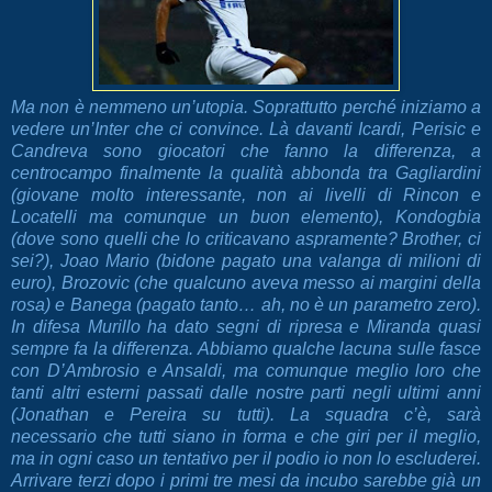
Ma non è nemmeno un’utopia. Soprattutto perché iniziamo a
vedere un’Inter che ci convince. Là davanti Icardi, Perisic e
Candreva sono giocatori che fanno la differenza, a
centrocampo finalmente la qualità abbonda tra Gagliardini
(giovane molto interessante, non ai livelli di Rincon e
Locatelli ma comunque un buon elemento), Kondogbia
(dove sono quelli che lo criticavano aspramente? Brother, ci
sei?), Joao Mario (bidone pagato una valanga di milioni di
euro), Brozovic (che qualcuno aveva messo ai margini della
rosa) e Banega (pagato tanto… ah, no è un parametro zero).
In difesa Murillo ha dato segni di ripresa e Miranda quasi
sempre fa la differenza. Abbiamo qualche lacuna sulle fasce
con D’Ambrosio e Ansaldi, ma comunque meglio loro che
tanti altri esterni passati dalle nostre parti negli ultimi anni
(Jonathan e Pereira su tutti). La squadra c’è, sarà
necessario che tutti siano in forma e che giri per il meglio,
ma in ogni caso un tentativo per il podio io non lo escluderei.
Arrivare terzi dopo i primi tre mesi da incubo sarebbe già un