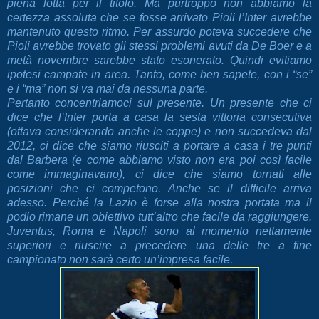
piena lotta per il titolo. Ma purtroppo non abbiamo la
certezza assoluta che se fosse arrivato Pioli l’Inter avrebbe
mantenuto questo ritmo. Per assurdo poteva succedere che
Pioli avrebbe trovato gli stessi problemi avuti da De Boer e a
metà novembre sarebbe stato esonerato. Quindi evitiamo
ipotesi campate in area. Tanto, come ben sapete, con i “se”
e i “ma” non si va mai da nessuna parte.
Pertanto concentriamoci sul presente. Un presente che ci
dice che l’Inter porta a casa la sesta vittoria consecutiva
(ottava considerando anche le coppe) e non succedeva dal
2012, ci dice che siamo riusciti a portare a casa i tre punti
dal Barbera (e come abbiamo visto non era poi così facile
come immaginavano), ci dice che siamo tornati alle
posizioni che ci competono. Anche se il difficile arriva
adesso. Perché la Lazio è forse alla nostra portata ma il
podio rimane un obiettivo tutt’altro che facile da raggiungere.
Juventus, Roma e Napoli sono al momento nettamente
superiori e riuscire a precedere una delle tre a fine
campionato non sarà certo un’impresa facile.