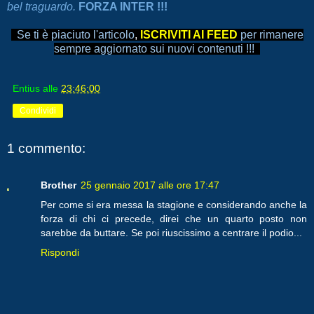
bel traguardo.
FORZA INTER !!!
Se ti è piaciuto l'articolo
,
ISCRIVITI AI FEED
per rimanere
sempre aggiornato sui nuovi contenuti !!!
Entius
alle
23:46:00
Condividi
1 commento:
Brother
25 gennaio 2017 alle ore 17:47
Per come si era messa la stagione e considerando anche la
forza di chi ci precede, direi che un quarto posto non
sarebbe da buttare. Se poi riuscissimo a centrare il podio...
Rispondi