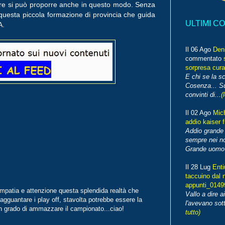
are si può proporre anche in questo modo. Senza
questa piccola formazione di provincia che guida
ULTIMI C
A.
Il 06 Ago
Den
commentato
sorpresa cura
E chi se la s
Cosenza... Su
convinti di...
(
Il 02 Ago
Mic
addio kaiser 
Addio grande 
sempre nei no
Grande uomo o
Il 28 Lug
Enti
taccuino dal 
appunti_014
impatia e attenzione questa splendida realtà che
Vallo a dire a
agguantare i play off, stavolta potrebbe essere la
l'avevano sott
n grado di ammazzare il campionato...ciao!
tutto)