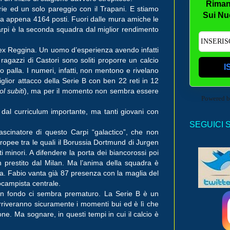
Riman
orie ed un solo pareggio con il Trapani. E stiamo
Sui Nu
ta appena 4164 posti. Fuori dalle mura amiche le
Carpi è la seconda squadra dal miglior rendimento
o ex Reggina. Un uomo d’esperienza avendo infatti
 ragazzi di Castori sono soliti proporre un calcio
I
o palla. I numeri, infatti, non mentono e rivelano
glior attacco della Serie B con ben 22 reti in 12
l subiti
), ma per il momento non sembra essere
Powered 
 dal curriculum importante, ma tanti giovani con
SEGUICI 
ascinatore di questo Carpi “galactico”, che non
ropee tra le quali il Borussia Dortmund di Jurgen
 minori. A difendere la porta dei biancorossi poi
in prestito dal Milan. Ma l’anima della squadra è
. Fabio vanta già 87 presenza con la maglia del
ocampista centrale.
o in fondo ci sembra prematuro. La Serie B è un
arriveranno sicuramente i momenti bui ed è lì che
. Ma sognare, in questi tempi in cui il calcio è