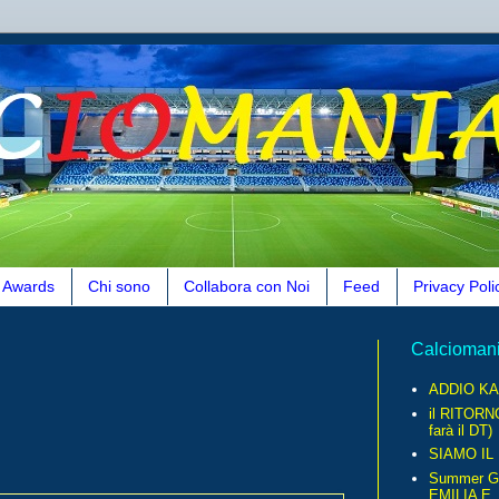
Awards
Chi sono
Collabora con Noi
Feed
Privacy Poli
Calcioman
ADDIO KA
il RITORN
farà il DT)
SIAMO IL
Summer G
EMILIA E..