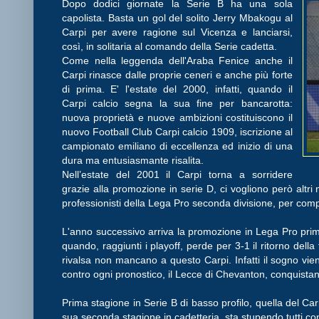
Dopo dodici giornate la Serie B ha una sola
capolista. Basta un gol del solito Jerry Mbakogu al
Carpi per avere ragione sul Vicenza e lanciarsi,
così, in solitaria al comando della Serie cadetta.
Come nella leggenda dell'Araba Fenice anche il
Carpi rinasce dalle proprie ceneri e anche più forte
di prima. E' l'estate del 2000, infatti, quando il
Carpi calcio segna la sua fine per bancarotta:
nuova proprietà e nuove ambizioni costituiscono il
nuovo Football Club Carpi calcio 1909, iscrizione al
campionato emiliano di eccellenza ed inizio di una
dura ma entusiasmante risalita.
Nell’estate del 2001 il Carpi torna a sorridere
grazie alla promozione in serie D, ci vogliono però altri
professionisti della Lega Pro seconda divisione, per comp
L'anno successivo arriva la promozione in Lega Pro prim
quando, raggiunti i playoff, perde per 3-1 il ritorno della 
rivalsa non mancano a questo Carpi. Infatti il sogno vie
contro ogni pronostico, il Lecce di Chevanton, conquista
Prima stagione in Serie B di basso profilo, quella del Ca
sua seconda stagione in cadetteria, sta stupendo tutti con