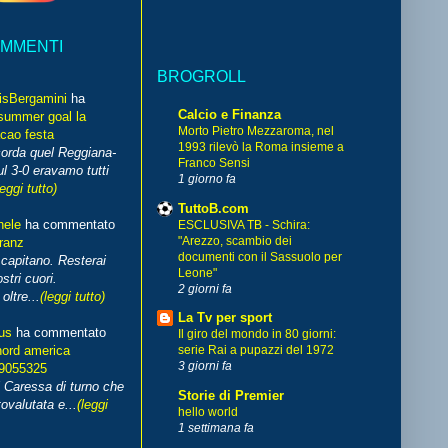
OMMENTI
BROGROLL
isBergamini
ha
Calcio e Finanza
summer goal la
Morto Pietro Mezzaroma, nel
cao festa
1993 rilevò la Roma insieme a
corda quel Reggiana-
Franco Sensi
l 3-0 eravamo tutti
1 giorno fa
leggi tutto)
TuttoB.com
hele
ha commentato
ESCLUSIVA TB - Schira:
"Arezzo, scambio dei
franz
documenti con il Sassuolo per
capitano. Resterai
Leone"
stri cuori.
2 giorni fa
ltre...
(leggi tutto)
La Tv per sport
us
ha commentato
Il giro del mondo in 80 giorni:
nord america
serie Rai a pupazzi del 1972
3 giorni fa
99055325
i Caressa di turno che
Storie di Premier
ovalutata e...
(leggi
hello world
1 settimana fa