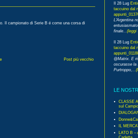
Il 28 Lug
Enti
taccuino dal 
appunti_013
L'Argentina 
ndo. Il campionato di Serie B é come una corsa di
entusiasmato
finale...
(leggi 
Il 28 Lug
Enti
taccuino dal 
appunti_0118
@Matrix. E ri
e
Post più vecchio
oscurasse la 
Purtroppo,...
(
LE NOST
CLASSE A 
sul Campio
DIALOGA
Donne&Cal
IL MERCA
LATO B – A
Cadetta