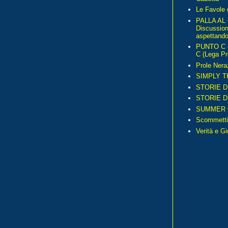
Le Favole 
PALLA AL
Discussio
aspettando 
PUNTO C – 
C (Lega Pr
Prole Nera
SIMPLY T
STORIE D
STORIE D
SUMMER 
Scommetti
Verità e G