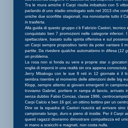
Tra le mura amiche il Carpi risulta imbattuto con 5 vitt
parlando di uno stadio omologato solo nel 2013 che con
uniche due sconfitte stagionali, ma nonostante tutto il 
in trasferta.
Alla guida di questo gruppo c’è Fabrizio Castori, tecnic
conquistato ben 7 promozioni nelle categorie inferiori. I
spettacolare, basato sulla spinta offensiva e sul possess
un Carpi sempre propositivo tanto da poter vantare il mi
partite. Da rivedere qualche automatismo in difesa (
12 go
un problema.
La rosa non si fonda su vere e proprie star o giocatori
voglia di imporsi in una realtà sin ora appena conosciuta.
Jerry Mbakogu con le sue 8 reti in 12 giornate è il tr
sembra risentire al momento delle attenzioni delle big eu
Klopp, sempre attento ai giovani emergenti in campionati
troviamo Gabriel, portiere in rampa di lancio, arrivato 
senza dubbio Fabio Concas, classe 1986, centrocampista
Carpi Calcio e ben 16 gol, un ottimo bottino per un centr
Dire se la squadra di Castori riuscirà ad arrivare sin
campionato lungo, duro e pieno di insidie. Per il Carpi 
questi ragazzi dovranno dimostrare compattezza ed unione
in mano a sceicchi e magnati, non costa nulla.