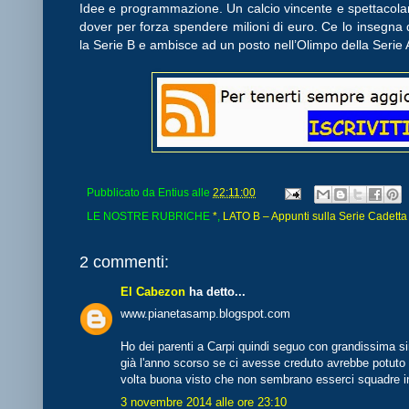
Idee e programmazione. Un calcio vincente e spettacol
dover per forza spendere milioni di euro. Ce lo insegna 
la Serie B e ambisce ad un posto nell’Olimpo della Serie 
Pubblicato da
Entius
alle
22:11:00
LE NOSTRE RUBRICHE
*
,
LATO B – Appunti sulla Serie Cadetta
2 commenti:
El Cabezon
ha detto...
www.pianetasamp.blogspot.com
Ho dei parenti a Carpi quindi seguo con grandissima s
già l'anno scorso se ci avesse creduto avrebbe potuto 
volta buona visto che non sembrano esserci squadre i
3 novembre 2014 alle ore 23:10