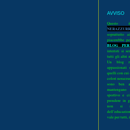
AVVISO
Quest
N
E
R
A
Z
Z
U
R
soprattutto a
piacerebbe pe
BLOG PER
interisti si 
tutti gli altri
Un blog ri
appassionati
quelli con cui
colori nerazzurr
sono ben a
mantengano
sportivo e ci
prendere in g
non si su
dell’educazion
vale per tutti, 