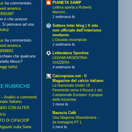
PIANETA SAMP
us
ha commentato
Lettera aperta a Roberto
nord america
Mancini...
70581687
1 settimana fa
non è che avesse
. Si pensava ad una
Settore Inter blog | Il sito
tutto)
non ufficiale dell'interismo
moderno
L’Osvaldo incompiuto
us
ha commentato
2 settimane fa
nord america
8009001
Letteratura Sportiva
schiare che qualcuno
LEGAMI ARGENTINA-
stella Messi?
SVIZZERA
leggi tutto)
4 settimane fa
Calciopress.net - Il
Magazine del calcio italiano
La Nazionale Under 19
RE RUBRICHE
Femminile verso il Round 1 del
Campionato Europeo: il gruppo
– Analisi e commenti
delle Azzurrine
nato Italiano
1 mese fa
NDO CON ALTER
Bauscia Cafè
cio
Una Stagione Straordinaria –
TO DI CIP&CIOP
(le immagini) PT 1
ppunti sulla Serie
2 mesi fa