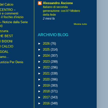
Alessandro Ascione
del Calcio
Italiano di seconda
 CENTRO –
generazione: cos’è? Mistero
ni e commenti
della fede
il fischio d’inizio
2 mesi fa
Notizie dalla Serie
Mostra tutto
o)
zzurra
ARCHIVIO BLOG
HE BEST
I BIDONI
►
2026
(76)
I CALCIO
►
2025
(314)
GOAL
►
2024
(307)
amo...
►
2023
(299)
iustizia Per Denis
►
2022
(296)
►
2021
(338)
►
2020
(396)
►
2019
(383)
►
2018
(371)
►
2017
(343)
►
2016
(348)