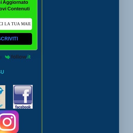
i Aggiornato
ovi Contenuti
SCRIVITI
by
SU