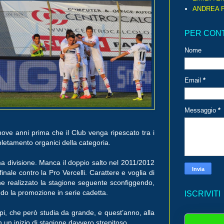
ANDREA P
PER CON
Nome
Email
*
Messaggio
*
 nove anni prima che il Club venga ripescato tra i
letamento organici della categoria.
a divisione. Manca il doppio salto nel 2011/2012
finale contro la Pro Vercelli. Carattere e voglia di
ne realizzato la stagione seguente sconfiggendo,
ndo la promozione in serie cadetta.
ISCRIVITI
rpi, che però studia da grande, e quest’anno, alla
 un inizio di stagione davvero strepitoso.