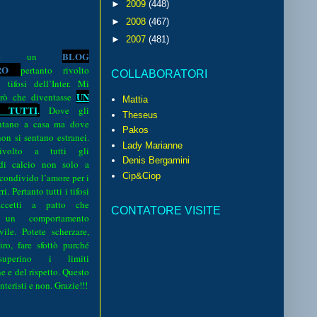
►
2009
(448)
►
2008
(467)
►
2007
(481)
BLOG
o è un
R
O
pertanto rivolto
COLLABORATORI
i tifosi dell’Inter. Mi
UN
rò che diventasse
Mattia
 TUTTI
.
Dove gli
Theseus
sentano a casa ma dove
Pakos
 non si sentano estranei.
Lady Marianne
volto a tutti gli
Denis Bergamini
 di calcio non solo a
Cip&Ciop
 condivido l’amore per i
i. Pertanto tutti i tifosi
ccetti a patto che
CONTATORE VISITE
 un comportamento
vile. Potete scherzare,
iro, fare sfottò purché
perino i limiti
e e del rispetto. Questo
interisti e non. Grazie!!!