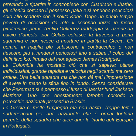
provando a ripartire in contropiede con Cuadrado e Ibarbo,
gli ellenici cercano il possesso palla e si rendono pericolosi
solo allo scadere con il solito Kone. Dopo un primo tempo
povero di occasioni da rete il secondo inizia in modo
pirotecnico: prima Teofilo Gutierrez raddoppia su azione da
calcio d'angolo, poi Gekas colpisce la traversa a porta
sguarnita e non riesce a riportare in partita la Grecia. Gli
uomini in maglia blu subiscono il contraccolpo e non
riescono più a rendersi pericolosi fino a subire il colpo del
definitivo k.o. firmato dal monegasco James Rodriguez.
La Colombia ha mostrato ciò che si sapeva: ottime
individualità, grande rapidità e velocità negli scambi ma zero
ordine. Una bella squadra ma che non dà mai l’impressione
di avere in mano la sfida fino in fondo. Senza considerare
che Pekerman si è permesso il lusso di lasciar fuori Jackson
Martinez. Uno che onestamente farebbe comodo a
parecchie nazionali presenti in Brasile.
La Grecia ci mette l’impegno ma non basta. Troppo forti i
sudamericani per una nazionale che è ormai lontana
parente della squadra che dieci anni fa trionfo agli Europei
in Portogallo.