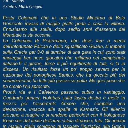
All.: Santos
Arbitro: Mark Geiger.
Festa Colombia che in uno Stadio Mineirao di Belo
Horizonte invaso di maglie gialle porta a casa la vittoria.
Entusiasmo alle stelle, dopo sedici anni d’assenza dal
Mondiale ci sta eccome.
La Colombia di Pekermann, che deve fare a meno
dell'infortunato Falcao e dello squalificato Guarin, si impone
sulla Grecia per 3-0 al termine di una gara in cui sono stati
impiegati ben nove giocatori che militano nel campionato
italiano.E il girone, forse il più equilibrato di tutti, si fa in
discesa. Un risultato forse un po’ troppo severo per la
nazionale del portoghese Santos, che ha giocato più dei
sudamericani, ha fatto più possesso palla. Ma quel poco che
ha creato l’ha sprecato.
Pronti, via e i Cafeteros passano subito in vantaggio.
Cuadrado ubriaca Holebas sulla fascia destra e mette in
mezzo per l'accorrente Armero che, complice una
deviazione, insacca alle spalle di Karnezis. Gli ellenici
provano a reagire e si rendono pericolosi con il bolognese
Kone che dal limite dell'area calcia di poco a lato. Gli uomini
in maglia gialla scelgono di lasciare l'iniziativa alla Grecia