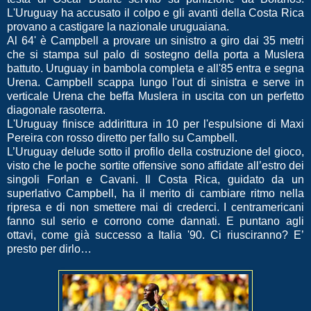
L'Uruguay ha accusato il colpo e gli avanti della Costa Rica
provano a castigare la nazionale uruguaiana.
Al 64' è Campbell a provare un sinistro a giro dai 35 metri
che si stampa sul palo di sostegno della porta a Muslera
battuto. Uruguay in bambola completa e all'85 entra e segna
Urena. Campbell scappa lungo l'out di sinistra e serve in
verticale Urena che beffa Muslera in uscita con un perfetto
diagonale rasoterra.
L'Uruguay finisce addirittura in 10 per l'espulsione di Maxi
Pereira con rosso diretto per fallo su Campbell.
L’Uruguay delude sotto il profilo della costruzione del gioco,
visto che le poche sortite offensive sono affidate all’estro dei
singoli Forlan e Cavani. Il Costa Rica, guidato da un
superlativo Campbell, ha il merito di cambiare ritmo nella
ripresa e di non smettere mai di crederci. I centramericani
fanno sul serio e corrono come dannati. E puntano agli
ottavi, come già successo a Italia '90. Ci riusciranno? E’
presto per dirlo…