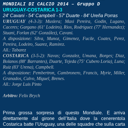
MONDIALI DI CALCIO 2014 – Gruppo D
URUGUAY-COSTARICA 1-3
24′ Cavani - 54′ Campbell - 57′ Duarte - 84′ Ureña Porras
URUGUAY
(4-3-3): Muslera; Maxi Pereira, Godin, Lugano,
Caceres; Gargano (61′ Lodeiro), Rios, Rodriguez (77′ Hernandez);
Stuani, Forlan (62′ González), Cavani.
A disposizione: Silva, Munoz, Gimenez, Fucile, Coates, Perez,
Pereira, Lodeiro, Suarez, Ramirez.
All.: Tabarez
COSTARICA
(3-5-2): Navas; Gonzalez, Umana, Borges; Diaz,
Bolanos (88′ Barrantes), Duarte, Tejeda (75′ Cubero Loria), Luna;
Ruiz (83′ Urena), Campbell.
A disposizione: Pembertron, Cambronero, Francis, Myrie, Miller,
Granados, Calvo, Miguel, Brenes.
All.: Jorge Luis Pinto
Arbitro:
Felix Brych
Prima grossa sorpresa di questo Mondiale. E arriva
direttamente dal girone dell’Italia dove la cenerentola
Costarica batte l’Uruguay, una delle squadre che sulla carta