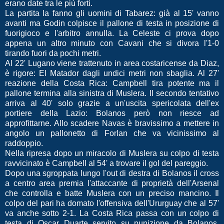
erano date tra le più forti.
La partita la fanno gli uomini di Tabarez: già al 15' vanno
avanti ma Godin colpisce il pallone di testa in posizione di
fuorigioco e l'arbitro annulla. La Celeste ci prova dopo
appena un altro minuto con Cavani che si divora l'1-0
tirando fuori da pochi metri.
Al 22' Lugano viene trattenuto in area costaricense da Diaz,
è rigore: El Matador dagli undici metri non sbaglia. Al 27'
reazione della Costa Rica: Campbell tira potente ma il
pallone termina alla sinistra di Muslera. Il secondo tentativo
arriva al 40' solo grazie a un'uscita spericolata dell'ex
portiere della Lazio: Bolanos però non riesce ad
approfittarne. Allo scadere Navas è bravissimo a mettere in
angolo un pallonetto di Forlan che va vicinissimo al
raddoppio.
Nella ripresa dopo un miracolo di Muslera su colpo di testa
ravvicinato è Campbell al 54' a trovare il gol del pareggio.
Dopo una sgroppata lungo l'out di destra di Bolanos il cross
a centro area premia l'attaccante di proprietà dell'Arsenal
che controlla e batte Muslera con un preciso mancino. Il
colpo del pari ha domato l'offensiva dell'Ururguay che al 57'
va anche sotto 2-1. La Costa Rica passa con un colpo di
testa di Oscar Duarte servito su punizione da Bolanos.