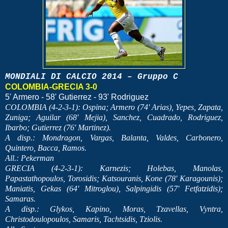
MONDIALI DI CALCIO 2014 – Gruppo C
COLOMBIA-GRECIA 3-0
5' Armero - 58' Gutierrez - 93' Rodriguez
COLOMBIA (4-2-3-1): Ospina; Armero (74' Arias), Yepes, Zapata,
Zuniga; Aguilar (68' Mejia), Sanchez, Cuadrado, Rodriguez,
Ibarbo; Gutierrez (76' Martinez).
A disp.: Mondragon, Vargas, Balanta, Valdes, Carbonero,
Quintero, Bacca, Ramos.
All.: Pekerman
GRECIA (4-2-3-1): Karnezis; Holebas, Manolas,
Papastathopoulos, Torosidis; Katsouranis, Kone (78' Karagounis);
Maniatis, Gekas (64' Mitroglou), Salpingidis (57' Fetfatzidis);
Samaras.
A disp.: Glykos, Kapino, Moras, Tzavellas, Vyntra,
Christodoulopoulos, Samaris, Tachtsidis, Tziolis.