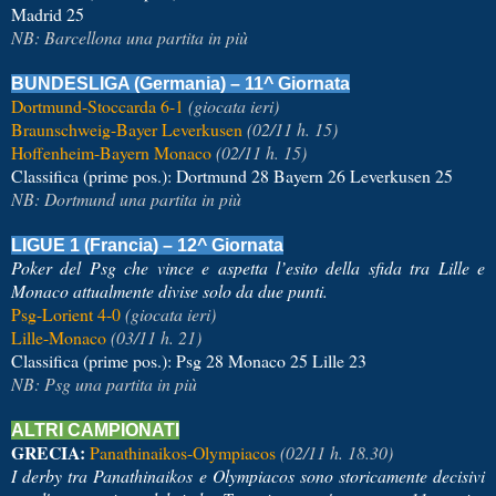
Madrid 25
NB: Barcellona una partita in più
BUNDESLIGA (Germania) – 11^ Giornata
Dortmund-Stoccarda 6-1
(giocata ieri)
Braunschweig-Bayer Leverkusen
(02/11 h. 15)
Hoffenheim-Bayern Monaco
(02/11 h. 15)
Classifica (prime pos.): Dortmund 28 Bayern 26 Leverkusen 25
NB: Dortmund una partita in più
LIGUE 1 (Francia) – 12^ Giornata
Poker del Psg che vince e aspetta l’esito della sfida tra Lille e
Monaco attualmente divise solo da due punti.
Psg-Lorient 4-0
(giocata ieri)
Lille-Monaco
(03/11 h. 21)
Classifica (prime pos.): Psg 28 Monaco 25 Lille 23
NB: Psg una partita in più
ALTRI CAMPIONATI
GRECIA:
Panathinaikos-Olympiacos
(02/11 h. 18.30)
I derby tra Panathinaikos e Olympiacos sono storicamente decisivi