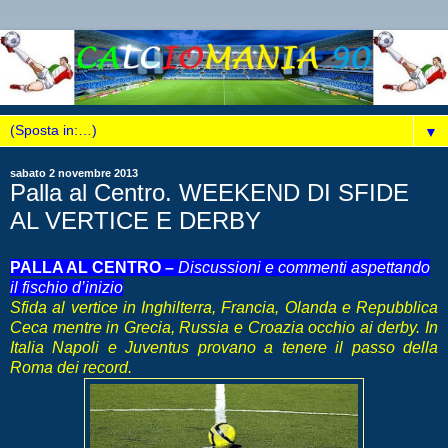
▼
sabato 2 novembre 2013
Palla al Centro. WEEKEND DI SFIDE
AL VERTICE E DERBY
PALLA AL CENTRO –
Discussioni e commenti aspettando
il fischio d’inizio
Sfida al vertice in Inghilterra, Francia, Olanda e Repubblica
Ceca mentre in Grecia, Russia e Croazia occhio ai derby. In
Italia Napoli e Juventus provano a tenere il passo della
Roma dei record.