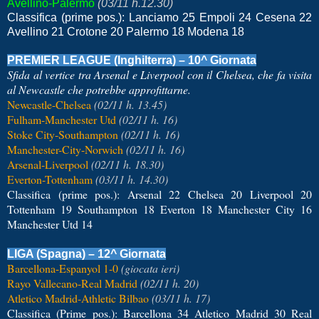
Avellino-Palermo
(03/11 h.12.30)
Classifica (prime pos.): Lanciamo 25 Empoli 24 Cesena 22
Avellino 21 Crotone 20 Palermo 18 Modena 18
PREMIER LEAGUE (Inghilterra) – 10^ Giornata
Sfida al vertice tra Arsenal e Liverpool con il Chelsea, che fa visita
al Newcastle che potrebbe approfittarne.
Newcastle-Chelsea
(02/11 h. 13.45)
Fulham-Manchester Utd
(02/11 h. 16)
Stoke City-Southampton
(02/11 h. 16)
Manchester-City-Norwich
(02/11 h. 16)
Arsenal-Liverpool
(02/11 h. 18.30)
Everton-Tottenham
(03/11 h. 14.30)
Classifica (prime pos.): Arsenal 22 Chelsea 20 Liverpool 20
Tottenham 19 Southampton 18 Everton 18 Manchester City 16
Manchester Utd 14
LIGA (Spagna) – 12^ Giornata
Barcellona-Espanyol 1-0
(giocata ieri)
Rayo Vallecano-Real Madrid
(02/11 h. 20)
Atletico Madrid-Athletic Bilbao
(03/11 h. 17)
Classifica (Prime pos.): Barcellona 34 Atletico Madrid 30 Real