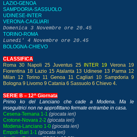
LAZIO-GENOA
SAMPDORIA-SASSUOLO
UDINESE-INTER
VERONA-CAGLIARI
Domenica 3 Novembre ore 20.45
TORINO-ROMA
Lunedi' 4 Novembre ore 20.45
BOLOGNA-CHIEVO
CLASSIFICA
Roma 30 Napoli 25 Juventus 25
INTER 19
Verona 19
Fiorentina 18 Lazio 15 Atalanta 13 Udinese 13 Parma 12
Milan 12 Torino 11 Genoa 11 Cagliari 10 Sampdoria 9
Bologna 9 Livorno 9 Catania 6 Sassuolo 6 Chievo 4.
SERIE B – 12^ Giornata
Primo ko del Lanciano che cade a Modena. Ma le
inseguitrici non ne approfittano fermate entrambe in casa.
Cesena-Ternana 1-1
(giocata ieri)
Crotone-Novara 2-2
(giocata ieri)
Modena-Lanciano 1-0
(giocata ieri)
Empoli-Bari 1-1
(giocata ieri)