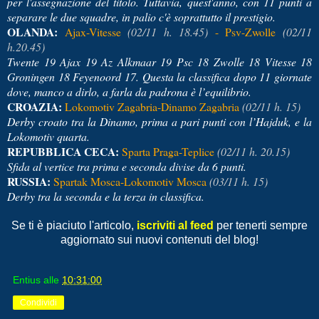
per l'assegnazione del titolo. Tuttavia, quest'anno, con 11 punti a
separare le due squadre, in palio c'è soprattutto il prestigio.
OLANDA:
Ajax-Vitesse
(02/11 h. 18.45)
- Psv-Zwolle
(02/11
h.20.45)
Twente 19 Ajax 19 Az Alkmaar 19 Psc 18 Zwolle 18 Vitesse 18
Groningen 18 Feyenoord 17. Questa la classifica dopo 11 giornate
dove, manco a dirlo, a farla da padrona è l’equilibrio.
CROAZIA:
Lokomotiv Zagabria-Dinamo Zagabria
(02/11 h. 15)
Derby croato tra la Dinamo, prima a pari punti con l’Hajduk, e la
Lokomotiv quarta.
REPUBBLICA CECA:
Sparta Praga-Teplice
(02/11 h. 20.15)
Sfida al vertice tra prima e seconda divise da 6 punti.
RUSSIA:
Spartak Mosca-Lokomotiv Mosca
(03/11 h. 15)
Derby tra la seconda e la terza in classifica.
Se ti è piaciuto l'articolo,
iscriviti al feed
per tenerti sempre
aggiornato sui nuovi contenuti del blog!
Entius
alle
10:31:00
Condividi