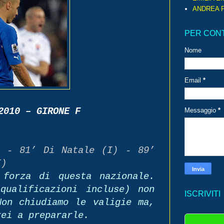
ANDREA P
PER CON
Nome
Email
*
2010 – GIRONE F
Messaggio
*
) - 81’ Di Natale (I) - 89’
I)
 forza di questa nazionale.
qualificazioni incluse) non
ISCRIVITI
Non chiudiamo le valigie ma,
rei a prepararle.