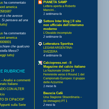
PIANETA SAMP
us
ha commentato
Lettera aperta a Roberto
nord america
Mancini...
70581687
1 settimana fa
non è che avesse
. Si pensava ad una
Settore Inter blog | Il sito
tutto)
non ufficiale dell'interismo
moderno
L’Osvaldo incompiuto
us
ha commentato
2 settimane fa
nord america
8009001
Letteratura Sportiva
schiare che qualcuno
LEGAMI ARGENTINA-
stella Messi?
SVIZZERA
leggi tutto)
4 settimane fa
Calciopress.net - Il
Magazine del calcio italiano
La Nazionale Under 19
RE RUBRICHE
Femminile verso il Round 1 del
Campionato Europeo: il gruppo
– Analisi e commenti
delle Azzurrine
nato Italiano
1 mese fa
NDO CON ALTER
Bauscia Cafè
cio
Una Stagione Straordinaria –
TO DI CIP&CIOP
(le immagini) PT 1
ppunti sulla Serie
2 mesi fa