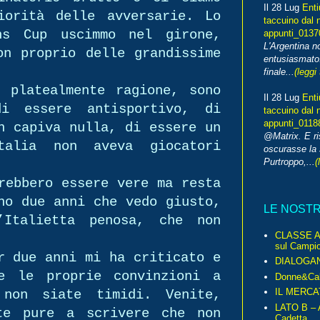
Il 28 Lug
Enti
iorità delle avversarie. Lo
taccuino dal 
ns Cup uscimmo nel girone,
appunti_013
L'Argentina 
on proprio delle grandissime
entusiasmato
finale...
(leggi 
 platealmente ragione, sono
Il 28 Lug
Enti
di essere antisportivo, di
taccuino dal 
appunti_0118
n capiva nulla, di essere un
@Matrix. E ri
talia non aveva giocatori
oscurasse la 
Purtroppo,...
(
rebbero essere vere ma resta
no due anni che vedo giusto,
LE NOST
Italietta penosa, che non
CLASSE A 
sul Campio
r due anni mi ha criticato e
DIALOGA
e le proprie convinzioni a
Donne&Cal
IL MERCA
non siate timidi. Venite,
LATO B – A
te pure a scrivere che non
Cadetta