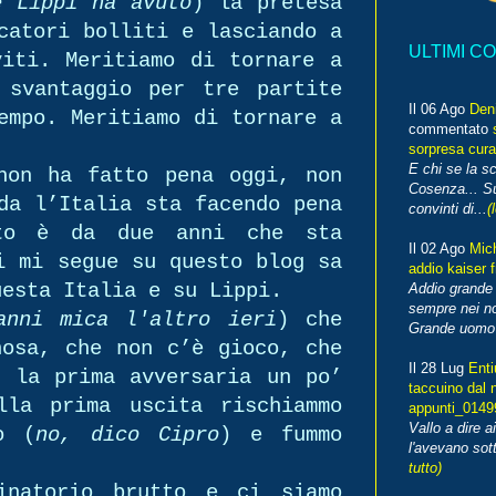
e Lippi ha avuto
) la pretesa
catori bolliti e lasciando a
ULTIMI C
viti. Meritiamo di tornare a
 svantaggio per tre partite
Il 06 Ago
Den
empo. Meritiamo di tornare a
commentato
sorpresa cura
E chi se la s
non ha fatto pena oggi, non
Cosenza... Su
da l’Italia sta facendo pena
convinti di...
(
to è da due anni che sta
Il 02 Ago
Mic
i mi segue su questo blog sa
addio kaiser 
uesta Italia e su Lippi.
Addio grande 
sempre nei no
anni mica l'altro ieri
) che
Grande uomo o
nosa, che non c’è gioco, che
Il 28 Lug
Enti
n la prima avversaria un po’
taccuino dal 
lla prima uscita rischiammo
appunti_014
Vallo a dire a
o (
no, dico Cipro
) e fummo
l'avevano sott
tutto)
inatorio brutto e ci siamo