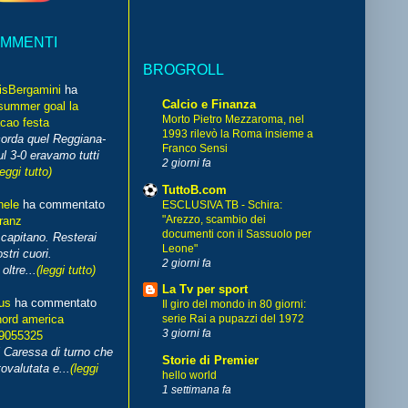
OMMENTI
BROGROLL
isBergamini
ha
Calcio e Finanza
summer goal la
Morto Pietro Mezzaroma, nel
cao festa
1993 rilevò la Roma insieme a
corda quel Reggiana-
Franco Sensi
l 3-0 eravamo tutti
2 giorni fa
leggi tutto)
TuttoB.com
hele
ha commentato
ESCLUSIVA TB - Schira:
"Arezzo, scambio dei
franz
documenti con il Sassuolo per
capitano. Resterai
Leone"
stri cuori.
2 giorni fa
ltre...
(leggi tutto)
La Tv per sport
us
ha commentato
Il giro del mondo in 80 giorni:
nord america
serie Rai a pupazzi del 1972
3 giorni fa
99055325
i Caressa di turno che
Storie di Premier
ovalutata e...
(leggi
hello world
1 settimana fa