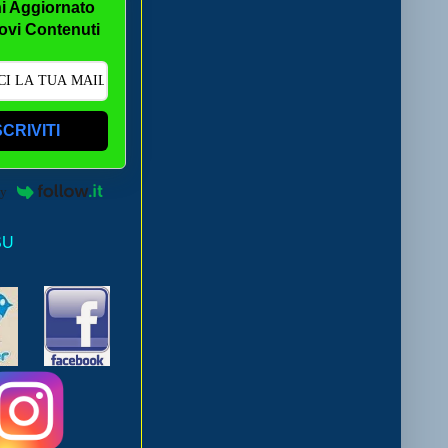
i Aggiornato
ovi Contenuti
SCRIVITI
by
SU