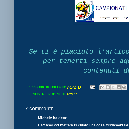
Se ti è piaciuto l'artic
per tenerti sempre ag
contenuti d
Pubblicato da
Entius
alle
23:22:00
LE NOSTRE RUBRICHE
rewind
7 commenti:
Michele ha detto...
Partiamo col mettere in chiaro una cosa fondamentale. T