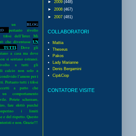
►
2009
(448)
►
2008
(467)
►
2007
(481)
BLOG
o è un
R
O
pertanto rivolto
COLLABORATORI
i tifosi dell’Inter. Mi
UN
rò che diventasse
Mattia
 TUTTI
.
Dove gli
Theseus
sentano a casa ma dove
Pakos
 non si sentano estranei.
Lady Marianne
volto a tutti gli
Denis Bergamini
 di calcio non solo a
Cip&Ciop
 condivido l’amore per i
i. Pertanto tutti i tifosi
ccetti a patto che
CONTATORE VISITE
 un comportamento
vile. Potete scherzare,
iro, fare sfottò purché
perino i limiti
e e del rispetto. Questo
interisti e non. Grazie!!!