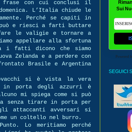
 frase con cui conclusi il
Riman
Sui Nu
domenica. L’Italia chiude le
amente. Perché se capiti in
può e riesci a farti buttare
fare le valigie e tornare a
I
iamo appellare alla sfortuna
a i fatti dicono che siamo
uova Zelanda e a perdere con
Powered 
frontato Brasile e Argentina
SEGUICI 
ovacchi si è vista la vera
 in porta degli azzurri è
alcuno mi spiega come si può
ta senza tirare in porta per
li attaccanti avversari si
ome un coltello nel burro.
Punto. Lo meritiamo perché