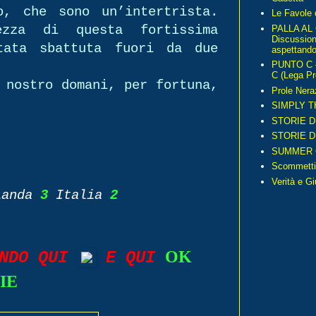
o, che sono un’intertrista.
Le Favole 
PALLA AL
zza di questa fortissima
Discussio
tata sbattuta fuori da due
aspettando 
PUNTO C – 
C (Lega Pr
 nostro domani, per fortuna,
Prole Nera
SIMPLY T
STORIE D
STORIE D
SUMMER 
Scommetti
Verità e G
landa
3
Italia
2
OK
ANDO QUI
E QUI
IE