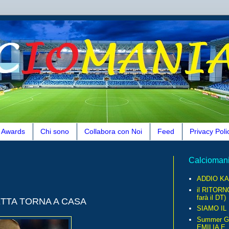
Awards
Chi sono
Collabora con Noi
Feed
Privacy Poli
Calcioman
ADDIO KA
il RITORN
farà il DT)
ETTA TORNA A CASA
SIAMO IL
Summer G
EMILIA E..