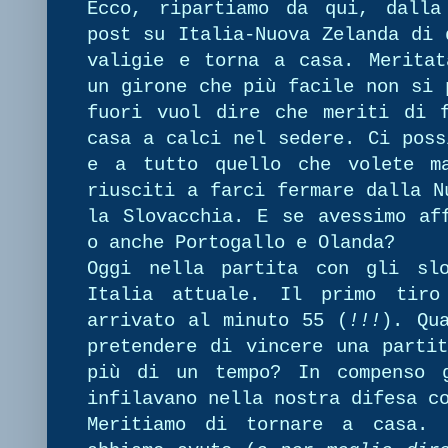
Ecco, ripartiamo da qui, dalla
post su Italia-Nuova Zelanda di 
valigie e torna a casa. Meritat
un girone che più facile non si 
fuori vuol dire che meriti di 
casa a calci nel sedere. Ci poss
e a tutto quello che volete m
riusciti a farci fermare dalla N
la Slovacchia. E se avessimo af
o anche Portogallo e Olanda?
Oggi nella partita con gli sl
Italia attuale. Il primo tiro
arrivato al minuto 55 (
!!!
). Qu
pretendere di vincere una parti
più di un tempo? In compenso g
infilavano nella nostra difesa c
Meritiamo di tornare a casa. 