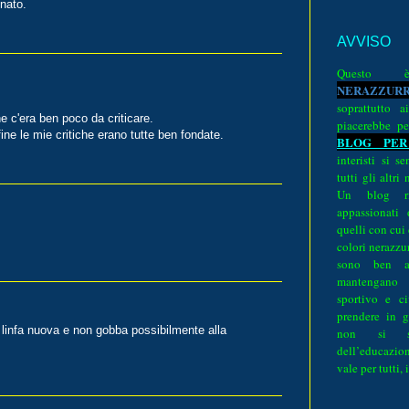
unato.
AVVISO
Quest
N
E
R
A
Z
Z
U
R
soprattutto a
e c'era ben poco da criticare.
piacerebbe pe
ine le mie critiche erano tutte ben fondate.
BLOG PER
interisti si 
tutti gli altri
Un blog ri
appassionati
quelli con cui
colori nerazzurr
sono ben a
mantengano
sportivo e ci
prendere in g
 linfa nuova e non gobba possibilmente alla
non si su
dell’educazion
vale per tutti, 