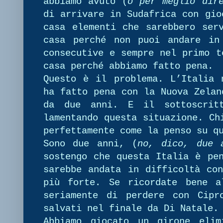
abbiamo avuto (
o per meglio dir
di arrivare in Sudafrica con gio
casa elementi che sarebbero ser
casa perché non puoi andare in
consecutive e sempre nel primo t
casa perché abbiamo fatto pena.
Questo è il problema. L’Italia 
ha fatto pena con la Nuova Zelan
da due anni. E il sottoscrit
lamentando questa situazione. Ch
perfettamente come la penso su q
Sono due anni, (
no, dico, due 
sostengo che questa Italia è pe
sarebbe andata in difficoltà co
più forte. Se ricordate bene a
seriamente di perdere con Cipr
salvati nel finale da Di Natale.
Abbiamo giocato un girone elim