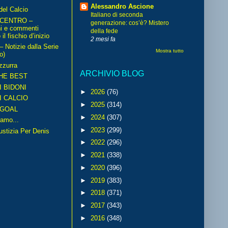
Alessandro Ascione
del Calcio
Italiano di seconda
 CENTRO –
generazione: cos’è? Mistero
ni e commenti
della fede
il fischio d’inizio
2 mesi fa
Notizie dalla Serie
Mostra tutto
o)
zzurra
ARCHIVIO BLOG
HE BEST
I BIDONI
►
2026
(76)
I CALCIO
►
2025
(314)
GOAL
►
2024
(307)
amo...
►
2023
(299)
iustizia Per Denis
►
2022
(296)
►
2021
(338)
►
2020
(396)
►
2019
(383)
►
2018
(371)
►
2017
(343)
►
2016
(348)