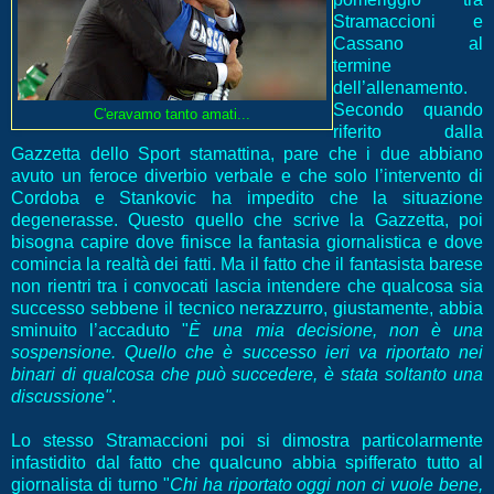
Stramaccioni e
Cassano al
termine
dell’allenamento.
Secondo quando
C'eravamo tanto amati...
riferito dalla
Gazzetta dello Sport stamattina, pare che i due abbiano
avuto un feroce diverbio verbale e che solo l’intervento di
Cordoba e Stankovic ha impedito che la situazione
degenerasse. Questo quello che scrive la Gazzetta, poi
bisogna capire dove finisce la fantasia giornalistica e dove
comincia la realtà dei fatti. Ma il fatto che il fantasista barese
non rientri tra i convocati lascia intendere che qualcosa sia
successo sebbene il tecnico nerazzurro, giustamente, abbia
sminuito l’accaduto "
È una mia decisione, non è una
sospensione. Quello che è successo ieri va riportato nei
binari di qualcosa che può succedere, è stata soltanto una
discussione"
.
Lo stesso Stramaccioni poi si dimostra particolarmente
infastidito dal fatto che qualcuno abbia spifferato tutto al
giornalista di turno "
Chi ha riportato oggi non ci vuole bene,