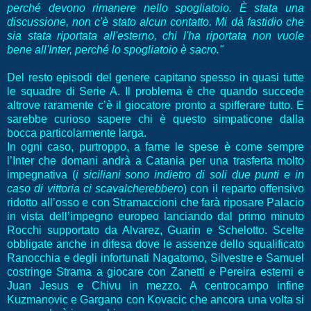
perché devono rimanere nello spogliatoio. È stata una
discussione, non c'è stato alcun contatto. Mi dà fastidio che
sia stata riportata all'esterno, chi l'ha riportata non vuole
bene all'Inter, perché lo spogliatoio è sacro."
Del resto episodi del genere capitano spesso in quasi tutte
le squadre di Serie A. Il problema è che quando succede
altrove raramente c’è il giocatore pronto a spifferare tutto. E
sarebbe curioso sapere chi è questo simpaticone dalla
bocca particolarmente larga.
In ogni caso, purtroppo, a farne le spese è come sempre
l’Inter che domani andrà a Catania per una trasferta molto
impegnativa (
i siciliani sono indietro di soli due punti e in
caso di vittoria ci scavalcherebbero
) con il reparto offensivo
ridotto all’osso e con Stramaccioni che farà riposare Palacio
in vista dell’impegno europeo lanciando dal primo minuto
Rocchi supportato da Alvarez, Guarin e Schelotto. Scelte
obbligate anche in difesa dove le assenze dello squalificato
Ranocchia e degli infortunati Nagatomo, Silvestre e Samuel
costringe Strama a giocare con Zanetti e Pereira esterni e
Juan Jesus e Chivu in mezzo. A centrocampo infine
Kuzmanovic e Gargano con Kovacic che ancora una volta si