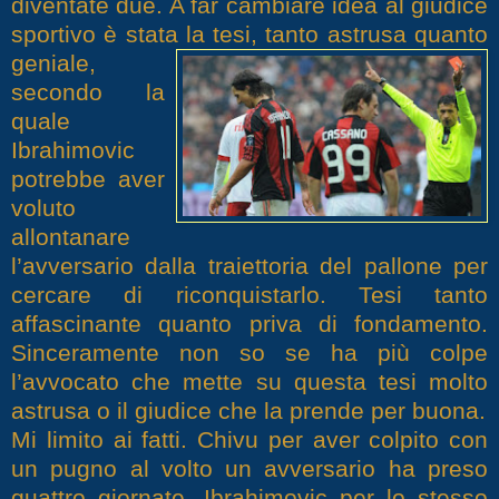
diventate due. A far cambiare idea al giudice
sportivo è stata la tesi, ta
nto astrusa quanto
geniale,
secondo la
quale
Ibrahimovic
potrebbe aver
voluto
allontanare
l’avversario dalla traiettoria del pallone per
cercare di riconquistarlo. Tesi tanto
affascinante quanto priva di fondamento.
Sinceramente non so se ha più colpe
l’avvocato che mette su questa tesi molto
astrusa o il giudice che la prende per buona.
Mi limito ai fatti. Chivu per aver colpito con
un pugno al volto un avversario ha preso
quattro giornate, Ibrahimovic per lo stesso