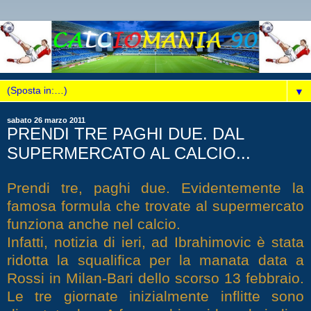
▼
sabato 26 marzo 2011
PRENDI TRE PAGHI DUE. DAL
SUPERMERCATO AL CALCIO...
Prendi tre, paghi due. Evidentemente la
famosa formula che trovate al supermercato
funziona anche nel calcio.
Infatti, notizia di ieri, ad Ibrahimovic è stata
ridotta la squalifica per la manata data a
Rossi in Milan-Bari dello scorso 13 febbraio.
Le tre giornate inizialmente inflitte sono