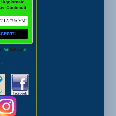
i Aggiornato
ovi Contenuti
SCRIVITI
by
SU