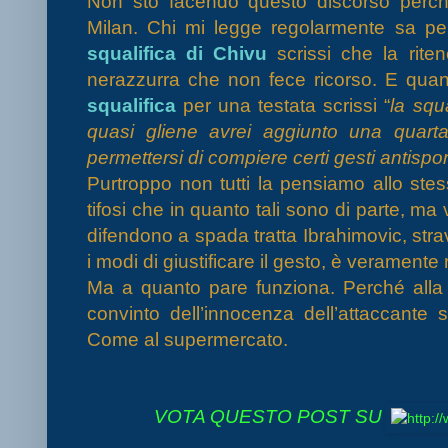
Non sto facendo questo discorso perch
Milan. Chi mi legge regolarmente sa pe
squalifica di Chivu
scrissi che la rite
nerazzurra che non fece ricorso. E qu
squalifica
per una testata scrissi “
la squ
quasi gliene avrei aggiunto una quar
permettersi di compiere certi gesti antisport
Purtroppo non tutti la pensiamo allo stes
tifosi che in quanto tali sono di parte, ma 
difendono a spada tratta Ibrahimovic, strav
i modi di giustificare il gesto, è veramente r
Ma a quanto pare funziona. Perché alla f
convinto dell’innocenza dell’attaccante
Come al supermercato.
VOTA QUESTO POST SU