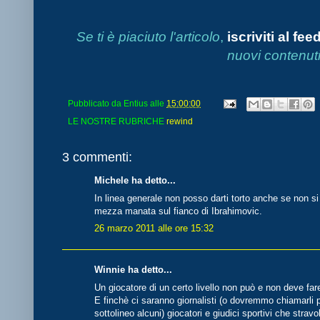
Se ti è piaciuto l'articolo
,
iscriviti al fee
nuovi contenuti
Pubblicato da
Entius
alle
15:00:00
LE NOSTRE RUBRICHE
rewind
3 commenti:
Michele ha detto...
In linea generale non posso darti torto anche se non si
mezza manata sul fianco di Ibrahimovic.
26 marzo 2011 alle ore 15:32
Winnie ha detto...
Un giocatore di un certo livello non può e non deve fare 
E finchè ci saranno giornalisti (o dovremmo chiamarli pr
sottolineo alcuni) giocatori e giudici sportivi che stra