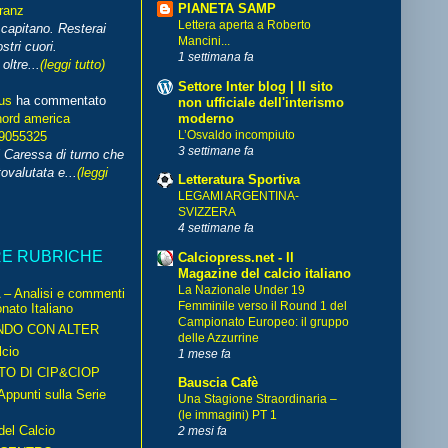
PIANETA SAMP
franz
Lettera aperta a Roberto
capitano. Resterai
Mancini...
stri cuori.
1 settimana fa
ltre...
(leggi tutto)
Settore Inter blog | Il sito
us
ha commentato
non ufficiale dell'interismo
moderno
nord america
L’Osvaldo incompiuto
99055325
3 settimane fa
i Caressa di turno che
ovalutata e...
(leggi
Letteratura Sportiva
LEGAMI ARGENTINA-
SVIZZERA
4 settimane fa
RE RUBRICHE
Calciopress.net - Il
Magazine del calcio italiano
La Nazionale Under 19
– Analisi e commenti
Femminile verso il Round 1 del
nato Italiano
Campionato Europeo: il gruppo
NDO CON ALTER
delle Azzurrine
cio
1 mese fa
TO DI CIP&CIOP
Bauscia Cafè
ppunti sulla Serie
Una Stagione Straordinaria –
(le immagini) PT 1
del Calcio
2 mesi fa