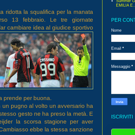
Summer G
EMILIA E..
ata ridotta la squalifica per la manata
rso 13 febbraio. Le tre giornate
PER CON
 far cambiare idea al giudice sportivo
Nome
Email
*
Messaggio
*
 la prende per buona.
con un pugno al volto un avversario ha
 stesso gesto ne ha preso la metà. E
ISCRIVITI
eijder la scorsa stagione per aver
e, Cambiasso ebbe la stessa sanzione