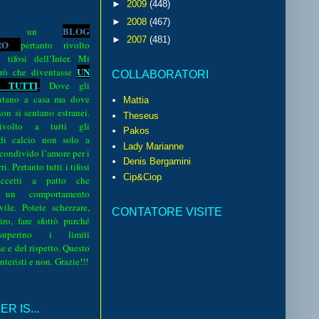
►
2009
(448)
►
2008
(467)
BLOG
o è un
►
2007
(481)
R
O
pertanto rivolto
i tifosi dell’Inter. Mi
UN
rò che diventasse
COLLABORATORI
 TUTTI
.
Dove gli
sentano a casa ma dove
Mattia
 non si sentano estranei.
Theseus
volto a tutti gli
Pakos
 di calcio non solo a
Lady Marianne
 condivido l’amore per i
Denis Bergamini
i. Pertanto tutti i tifosi
Cip&Ciop
ccetti a patto che
 un comportamento
vile. Potete scherzare,
CONTATORE VISITE
iro, fare sfottò purché
perino i limiti
e e del rispetto. Questo
interisti e non. Grazie!!!
R IS...