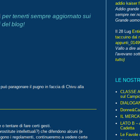
addio kaiser 
Addio grande 
sempre nei no
d
per tenerti sempre aggiornato sui
Grande uomo o
 del blog!
Il 28 Lug
Enti
taccuino dal 
appunti_014
Vallo a dire a
l'avevano sott
tutto)
LE NOST
 può paragonare il pugno in faccia di Chivu alla
CLASSE A 
sul Campio
DIALOGA
Donne&Cal
IL MERCA
LATO B – A
o tentare di fare certi gesti.
Cadetta
ostitute intellettuali?) che difendono alcuni (e
Le Favole 
volgono i regolamenti, continueremo a vedere certe