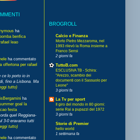
OMMENTI
BROGROLL
nymous
ha
Calcio e Finanza
bomba benfica
Morto Pietro Mezzaroma, nel
rafael leao
1993 rilevò la Roma insieme a
Franco Sensi
2 giorni fa
hele
ha commentato
 offertona per rafael
TuttoB.com
ESCLUSIVA TB - Schira:
"Arezzo, scambio dei
 ce lo porto io in
documenti con il Sassuolo per
di, fino a Lisbona. Ma
Leone"
eggi tutto)
3 giorni fa
isBergamini
ha
La Tv per sport
summer goal la
Il giro del mondo in 80 giorni:
cao festa
serie Rai a pupazzi del 1972
3 giorni fa
corda quel Reggiana-
l 3-0 eravamo tutti
Storie di Premier
leggi tutto)
hello world
1 settimana fa
hele
ha commentato