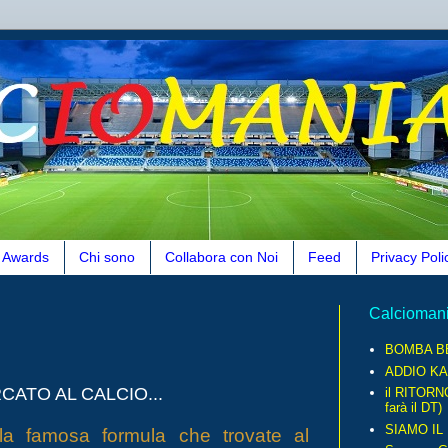
Awards
Chi sono
Collabora con Noi
Feed
Privacy Poli
Calcioman
BOMBA B
ADDIO KA
ATO AL CALCIO...
il RITORN
farà il DT)
SIAMO IL
la famosa formula che trovate al