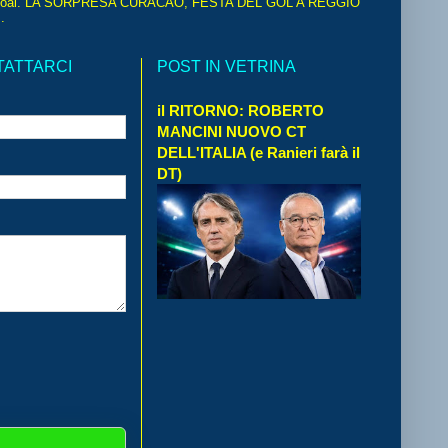
oal. LA SORPRESA CURACAO, FESTA DEL GOL A REGGIO
.
TATTARCI
POST IN VETRINA
il RITORNO: ROBERTO
MANCINI NUOVO CT
DELL'ITALIA (e Ranieri farà il
DT)