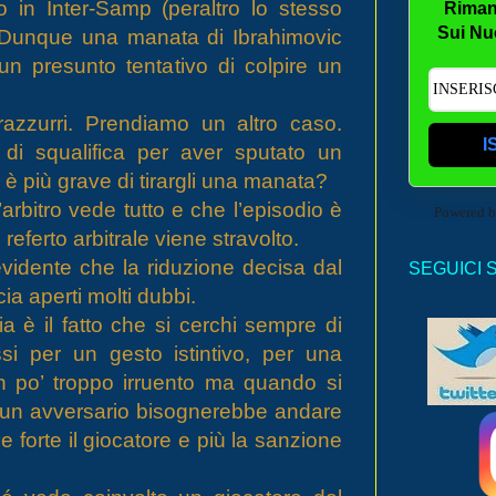
o in Inter-Samp (peraltro lo stesso
Riman
Sui Nu
. Dunque una manata di Ibrahimovic
n presunto tentativo di colpire un
razzurri. Prendiamo un altro caso.
I
 di squalifica per aver sputato un
è più grave di tirargli una manata?
’arbitro vede tutto e che l’episodio è
Powered 
referto arbitrale viene stravolto.
evidente che la riduzione decisa dal
SEGUICI 
ia aperti molti dubbi.
a è il fatto che si cerchi sempre di
Passi per un gesto istintivo, per una
n po’ troppo irruento ma quando si
e un avversario bisognerebbe andare
forte il giocatore e più la sanzione