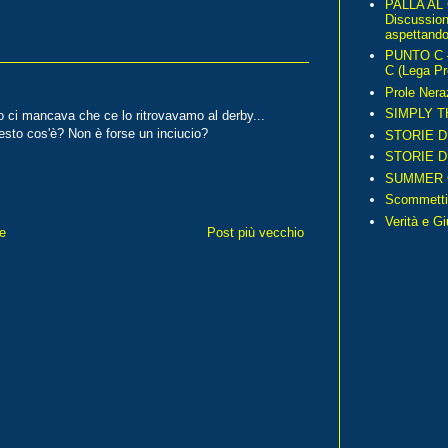
PALLA AL
Discussio
aspettando 
PUNTO C – 
C (Lega Pr
Prole Nera
SIMPLY T
o ci mancava che ce lo ritrovavamo al derby...
esto cos'è? Non è forse un inciucio?
STORIE D
STORIE D
SUMMER 
Scommetti
Verità e G
e
Post più vecchio