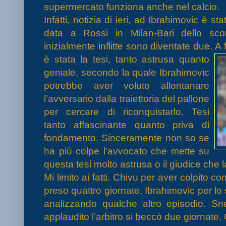
supermercato funziona anche nel calcio.
Infatti, notizia di ieri, ad Ibrahimovic è st
data a Rossi in Milan-Bari dello sco
inizialmente inflitte sono diventate due. A
è stata la tesi, ta
nto astrusa quanto
geniale, secondo la quale Ibrahimovic
potrebbe aver voluto allontanare
l’avversario dalla traiettoria del pallone
per cercare di riconquistarlo. Tesi
tanto affascinante quanto priva di
fondamento. Sinceramente non so se
ha più colpe l’avvocato che mette su
questa tesi molto astrusa o il giudice che
Mi limito ai fatti. Chivu per aver colpito 
preso quattro giornate, Ibrahimovic per lo
analizzando qualche altro episodio. Sn
applaudito l’arbitro si beccò due giornat