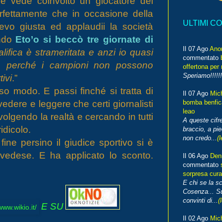
é vede coinvolto un giocatore del
rfettamente che in occasione della
ULTIMI C
nevo giusta ed applaudii la società
ando
Eto’o si beccò tre giornate di
Il 07 Ago
Ano
alifica è strameritata e anzi io quasi
commentato
ta perché i campioni non possono
offertona per 
Speriamo!!!!!!
ivi
.”
so modo. E passi finché si tratta di
Il 07 Ago
Mic
vedere e leggere che certi giornalisti
bomba benfica
leao
olgendo la realtà e cercando in tutti
A queste cifre
idicolo.
braccio, a pie
non credo...
(l
ine persino il giudice sportivo si è
 svedese. E ha applicato lo sconto.
Il 06 Ago
Den
commentato
sorpresa cura
E chi se la s
Cosenza... Su
convinti di...
(
E SU
Il 02 Ago
Mic