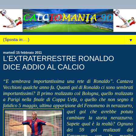
▼
martedì 15 febbraio 2011
L'EXTRATERRESTRE RONALDO
DICE ADDIO AL CALCIO
“E sembrava importantissima una rete di Ronaldo”. Cantava
Vecchioni qualche anno fa. Qu
anti gol di Ronaldo ci sono sembrati
importantissimi? Il primo realizzato col Bologna, quello realizzato
a Parigi nella finale di Coppa Uefa, o quello che non segno il
fatidico 5 maggio, ultima apparizione del Fenomeno in
nerazzurro,
quel gol che avrebbe potuto
cambiare la storia nerazzurra.
Sapete qual è la realtà? Ognuno
dei 59 gol realizzati dal
Fenomeno con la maglia