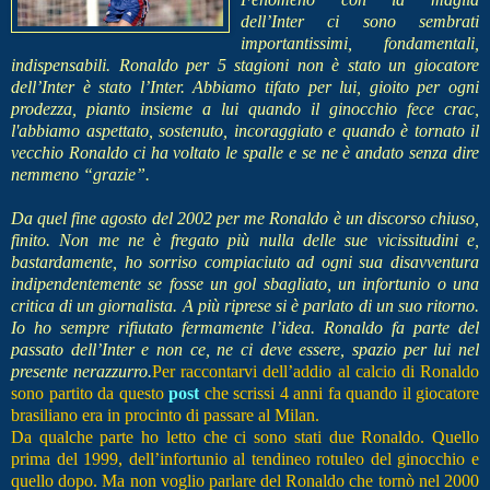
dell’Inter ci sono sembrati
importantissimi, fondamentali,
indispensabili. Ronaldo per 5 stagioni non è stato un giocatore
dell’Inter è stato l’Inter. Abbiamo tifato per lui, gioito per ogni
prodezza, pianto insieme a lui quando il ginocchio fece crac,
l'abbiamo aspettato, sostenuto, incoraggiato e quando è tornato il
vecchio Ronaldo ci ha voltato le spalle e se ne è andato senza dire
nemmeno “grazie”.
Da quel fine agosto del 2002 per me Ronaldo è un discorso chiuso,
finito. Non me ne è fregato più nulla delle sue vicissitudini e,
bastardamente, ho sorriso compiaciuto ad ogni sua disavventura
indipendentemente se fosse un gol sbagliato, un infortunio o una
critica di un giornalista. A più riprese si è parlato di un suo ritorno.
Io ho sempre rifiutato fermamente l’idea. Ronaldo fa parte del
passato dell’Inter e non ce, ne ci deve essere, spazio per lui nel
presente nerazzurro.
Per raccontarvi dell’addio al calcio di Ronaldo
sono partito da questo
post
che scrissi 4 anni fa quando il giocatore
brasiliano era in procinto di passare al Milan.
Da qualche parte ho letto che ci sono stati due Ronaldo. Quello
prima del 1999, dell’infortunio al tendineo rotuleo del ginocchio e
quello dopo. Ma non voglio parlare del Ronaldo che tornò nel 2000