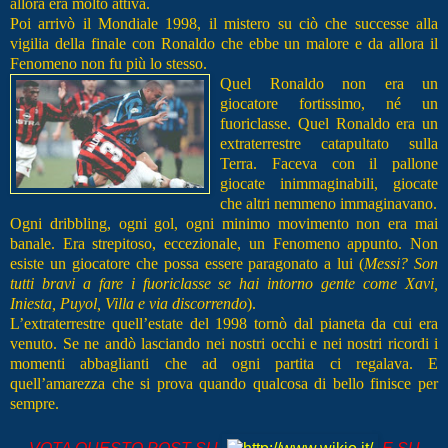
allora era molto attiva.
Poi arrivò il Mondiale 1998, il mistero su ciò che successe alla
vigilia della finale con Ronaldo che ebbe un malore e da allora il
Fenomeno non fu più lo stesso.
Quel Ronaldo n
on er
a un
giocatore fortissimo, né un
fuoriclasse. Quel Ronaldo era un
extraterrestre catapultato sulla
Terra. Faceva con il pallone
giocate inimmaginabili, giocate
che altri nemmeno immaginavano.
Ogni dribbling, ogni gol, ogni minimo movimento non era mai
banale. Era strepitoso, eccezionale, un Fenomeno appunto. Non
esiste un giocatore che possa essere paragonato a lui (
Messi? Son
tutti bravi a fare i fuoriclasse se hai intorno gente come Xavi,
Iniesta, Puyol, Villa e via discorrendo
).
L’extraterrestre quell’estate del 1998 tornò dal pianeta da cui era
venuto. Se ne andò lasciando nei nostri occhi e nei nostri ricordi i
momenti abbaglianti che ad ogni partita ci regalava. E
quell’amarezza che si prova quando qualcosa di bello finisce per
sempre.