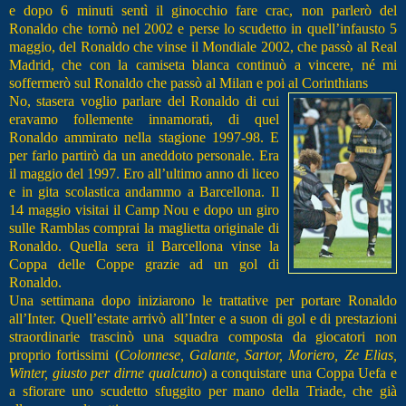
e dopo 6 minuti sentì il ginocchio
fare crac, non parlerò del
Ronaldo che tornò nel 2002 e perse lo scudetto in quell’infausto 5
maggio, del Ronaldo che vinse il Mondiale 2002, che passò al Real
Madrid, che con la camiseta blanca continuò a vincere, né mi
soffermerò sul Ronaldo che passò al Milan e poi al Corinthians
No, stasera voglio parlare del Ronaldo di cui
eravamo follemente innamorati, di quel
Ronaldo ammirato nella stagione 1997-98. E
per farlo partirò da un aneddoto personale. Era
il maggio del 1997. Ero all’ultimo anno di liceo
e in gita scolastica andammo a Barcellona. Il
14 maggio visitai il Camp Nou e dopo un giro
sulle Ramblas comprai la maglietta originale di
Ronaldo. Quella sera il Barcellona vinse la
Coppa delle Coppe grazie ad un gol di
Ronaldo.
Una settimana dopo iniziarono le trattative per portare Ronaldo
all’Inter. Quell’estate arrivò all’Inter e a suon di gol e di prestazioni
straordinarie trascinò una squadra composta da giocatori non
proprio fortissimi (
Colonnese, Galante, Sartor, Moriero, Ze Elias,
Winter, giusto per dirne qualcuno
) a conquistare una Coppa Uefa e
a sfiorare uno scudetto sfuggito per mano della Triade, che già