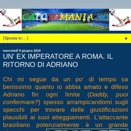
▼
mercoledì 9 giugno 2010
UN' EX IMPERATORE A ROMA. IL
RITORNO DI ADRIANO
Chi mi segue da un po’ di tempo sa
benissimo quanto io abbia amato e difeso
Adriano fin ogni limite (
Daddy, puoi
confermare?
) spesso arrampicandomi sugli
specchi per trovare delle giustificazioni
plausibili ai suoi atteggiamenti. L’attaccante
brasiliano potenzialmente è u
n grande