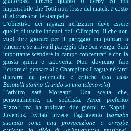
giallorossi almeno quanto il derby ed era
impensabile che Totti non fosse del match, a costo
di giocare con le stampelle.
L’obiettivo dei ragazzi nerazzurri deve essere
quello di uscire indenni dall’Olimpico. Il che non
vuol dire giocare per il pareggio ma puntare a
vincere e se arriva il pareggio che ben venga. Sarà
importante scendere in campo concentrati e con la
giusta grinta e cattiveria. Non dovremo fare
l’errore di pensare alla Champions League né farci
distrarre da polemiche e critiche (
sul caso
Balotelli stanno tirando su una telenovela
).
L’arbitro sarà Morganti. Una scelta che,
personalmente, mi soddisfa. Avrei preferito
Rizzoli ma ha arbitrato due giorni fa Napoli-
Juventus. Evitati invece Tagliavento (
sarebbe
suonata come una provocazione e avrebbe
caricato la sfida di un’innaturale tensione
),