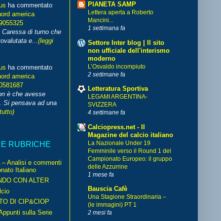
PIANETA SAMP
us
ha commentato
Lettera aperta a Roberto
nord america
Mancini...
99055325
1 settimana fa
i Caressa di turno che
ovalutata e...
(leggi
Settore Inter blog | Il sito
non ufficiale dell'interismo
moderno
L’Osvaldo incompiuto
us
ha commentato
2 settimane fa
nord america
70581687
Letteratura Sportiva
non è che avesse
LEGAMI ARGENTINA-
. Si pensava ad una
SVIZZERA
tutto)
4 settimane fa
Calciopress.net - Il
Magazine del calcio italiano
La Nazionale Under 19
RE RUBRICHE
Femminile verso il Round 1 del
Campionato Europeo: il gruppo
– Analisi e commenti
delle Azzurrine
nato Italiano
1 mese fa
NDO CON ALTER
Bauscia Cafè
cio
Una Stagione Straordinaria –
TO DI CIP&CIOP
(le immagini) PT 1
ppunti sulla Serie
2 mesi fa