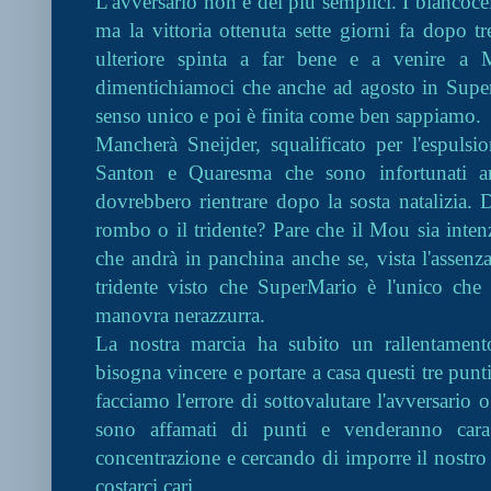
L'avversario non è dei più semplici. I bianco
ma la vittoria ottenuta sette giorni fa dopo t
ulteriore spinta a far bene e a venire a Mi
dimentichiamoci che anche ad agosto in Super
senso unico e poi è finita come ben sappiamo.
Mancherà Sneijder, squalificato per l'espuls
Santon e Quaresma che sono infortunati a
dovrebbero rientrare dopo la sosta natalizia.
rombo o il tridente? Pare che il Mou sia inten
che andrà in panchina anche se, vista l'assenza 
tridente visto che SuperMario è l'unico che 
manovra nerazzurra.
La nostra marcia ha subito un rallentament
bisogna vincere e portare a casa questi tre punti
facciamo l'errore di sottovalutare l'avversario
sono affamati di punti e venderanno car
concentrazione e cercando di imporre il nostro 
costarci cari.