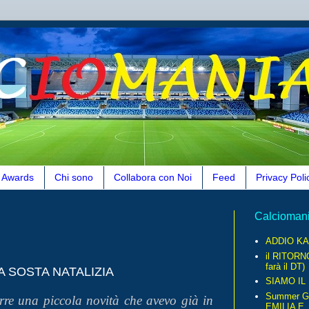
Awards
Chi sono
Collabora con Noi
Feed
Privacy Poli
Calcioman
ADDIO KA
il RITORN
farà il DT)
A SOSTA NATALIZIA
SIAMO IL
Summer G
rre una piccola novità che avevo già in
EMILIA E..