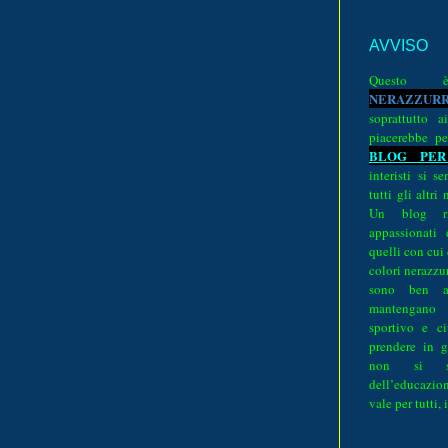
AVVISO
Quest
N
E
R
A
Z
Z
U
R
soprattutto a
piacerebbe pe
BLOG PER
interisti si 
tutti gli altri
Un blog ri
appassionati
quelli con cui
colori nerazzurr
sono ben a
mantengano
sportivo e ci
prendere in g
non si su
dell’educazion
vale per tutti, 