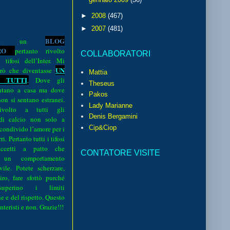
►
2008
(467)
►
2007
(481)
BLOG
o è un
R
O
pertanto rivolto
COLLABORATORI
i tifosi dell’Inter. Mi
UN
rò che diventasse
Mattia
 TUTTI
.
Dove gli
Theseus
sentano a casa ma dove
Pakos
 non si sentano estranei.
Lady Marianne
volto a tutti gli
Denis Bergamini
 di calcio non solo a
Cip&Ciop
 condivido l’amore per i
i. Pertanto tutti i tifosi
ccetti a patto che
CONTATORE VISITE
 un comportamento
vile. Potete scherzare,
iro, fare sfottò purché
perino i limiti
e e del rispetto. Questo
interisti e non. Grazie!!!