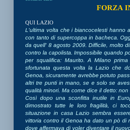
FORZA I
QUI LAZIO
L'ultima volta che i biancocelesti hanno af
con tanto di supercoppa in bacheca. Ogg
da quell' 8 agosto 2009. Difficile, molto di
contro la capolista. Impossibile quando po
per squalifica: Maurito. A Milano prima
sfortunata questa volta la Lazio che d
Genoa, sicuramente avrebbe potuto passa
altri tre punti in mano, se e solo se av
qualità minori. Ma come dice il detto: non
Così dopo una sconfitta inutile in Eu
dimostrato tutte le loro fragilità, ci to
situazione in casa Lazio sembra essere
vittoria contro il Genoa ha dato un pò di re
dove affermava di voler diventare il nuov