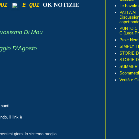
OK NOTIZIE
 QUI
E QUI
Le Favole 
PALLA AL
Discussio
aspettando 
PUNTO C – 
ervosismo Di Mou
C (Lega Pr
Prole Nera
SIMPLY T
ggio D'Agosto
STORIE D
STORIE D
SUMMER 
Scommetti
Verità e G
 punti.
do, il link è
ossimi giorni lo sistemo meglio.