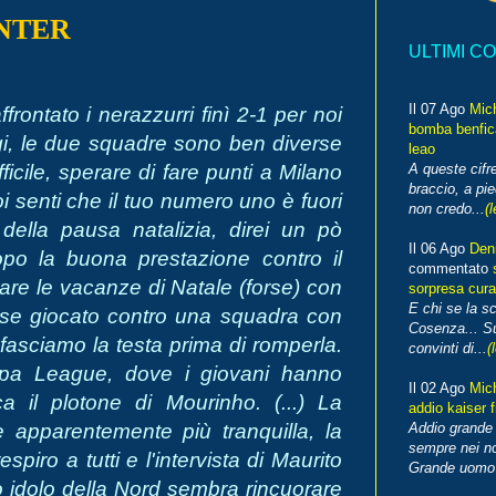
NTER
ULTIMI C
Il 07 Ago
Mic
frontato i nerazzurri finì 2-1 per noi
bomba benfica
i, le due squadre sono ben diverse
leao
fficile, sperare di fare punti a Milano
A queste cifre
braccio, a pie
i senti che il tuo numero uno è fuori
non credo...
(l
 della pausa natalizia, direi un pò
Il 06 Ago
Den
opo la buona prestazione contro il
commentato
re le vacanze di Natale (forse) con
sorpresa cura
E chi se la s
esse giocato contro una squadra con
Cosenza... Su
 fasciamo la testa prima di romperla.
convinti di...
(
ropa League, dove i giovani hanno
Il 02 Ago
Mic
cca il plotone di Mourinho. (...) La
addio kaiser 
 apparentemente più tranquilla, la
Addio grande 
sempre nei no
spiro a tutti e l'intervista di Maurito
Grande uomo o
o idolo della Nord sembra rincuorare