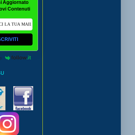
i Aggiornato
ovi Contenuti
SCRIVITI
by
SU