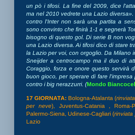
un pò i tifosi. La fine del 2009, dice l'att
ma nel 2010 vedrete una Lazio diversa».
contro l'Inter non sarà una partita a se
sono convinto che finirà 1-1 e segnerà T
bisogno di questo gol. Di serie B non vogl
una Lazio diversa. Ai tifosi dico di stare tr
la Lazio per voi, con orgoglio. Da Milano i
Sneijder a centrocampo ma il duo di att
Coraggio, forza e onore questo servirà d
buon gioco, per sperare di fare l'impres
contro i big nerazzurri. (
Mondo Biancocel
17 GIORNATA:
Bologna-Atalanta (
rinviat
per neve
), Juventus-Catania , Roma-P
Palermo-Siena, Udinese-Cagliari (
rinviata
Lazio