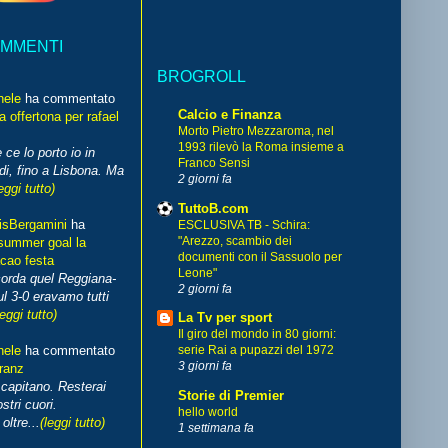
OMMENTI
BROGROLL
hele
ha commentato
Calcio e Finanza
 offertona per rafael
Morto Pietro Mezzaroma, nel
1993 rilevò la Roma insieme a
 ce lo porto io in
Franco Sensi
di, fino a Lisbona. Ma
2 giorni fa
eggi tutto)
TuttoB.com
isBergamini
ha
ESCLUSIVA TB - Schira:
"Arezzo, scambio dei
summer goal la
documenti con il Sassuolo per
cao festa
Leone"
corda quel Reggiana-
2 giorni fa
l 3-0 eravamo tutti
leggi tutto)
La Tv per sport
Il giro del mondo in 80 giorni:
hele
ha commentato
serie Rai a pupazzi del 1972
3 giorni fa
franz
capitano. Resterai
Storie di Premier
stri cuori.
hello world
ltre...
(leggi tutto)
1 settimana fa