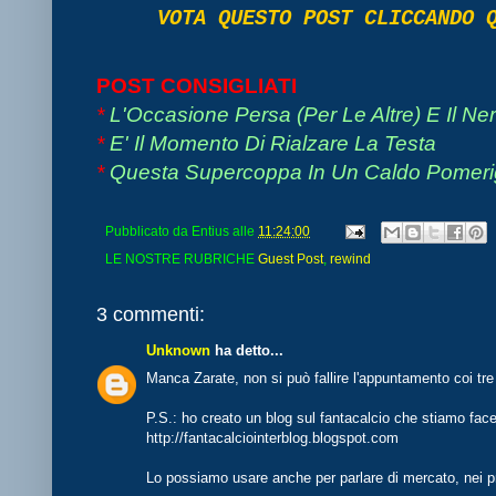
VOTA QUESTO POST CLICCANDO
POST CONSIGLIATI
*
L'Occasione Persa (Per Le Altre) E Il N
*
E' Il Momento Di Rialzare La Testa
*
Questa Supercoppa In Un Caldo Pomeri
Pubblicato da
Entius
alle
11:24:00
LE NOSTRE RUBRICHE
Guest Post
,
rewind
3 commenti:
Unknown
ha detto...
Manca Zarate, non si può fallire l'appuntamento coi tre
P.S.: ho creato un blog sul fantacalcio che stiamo facen
http://fantacalciointerblog.blogspot.com
Lo possiamo usare anche per parlare di mercato, nei pr