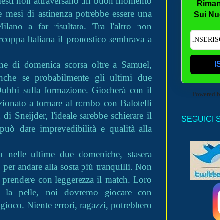
celesti non attraversano un buon momento
Riman
re mesi di astinenza potrebbe essere una
Sui Nu
lano a far risultato. Tra l'altro non
coppa Italiana il pronostico sembrava a
ione di domenica scorsa oltre a Samuel,
I
nche se probabilmente gli ultimi due
 Dubbi sulla formazione. Giocherà con il
Powered 
zionato a tornare al rombo con Balotelli
di Sneijder, l'ideale sarebbe schierare il
SEGUICI 
può dare imprevedibilità e qualità alla
o nelle ultime due domeniche, stasera
 per andare alla sosta più tranquilli. Non
 o prendere con leggerezza il match. Loro
a la pelle, noi dovremo giocare con
gioco. Niente errori, ragazzi, potrebbero