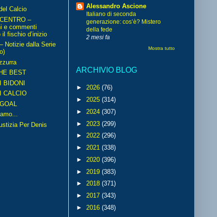
Alessandro Ascione
del Calcio
Italiano di seconda
 CENTRO –
generazione: cos’è? Mistero
ni e commenti
della fede
il fischio d’inizio
2 mesi fa
Notizie dalla Serie
Mostra tutto
o)
zzurra
ARCHIVIO BLOG
HE BEST
I BIDONI
►
2026
(76)
I CALCIO
►
2025
(314)
GOAL
►
2024
(307)
amo...
►
2023
(299)
iustizia Per Denis
►
2022
(296)
►
2021
(338)
►
2020
(396)
►
2019
(383)
►
2018
(371)
►
2017
(343)
►
2016
(348)