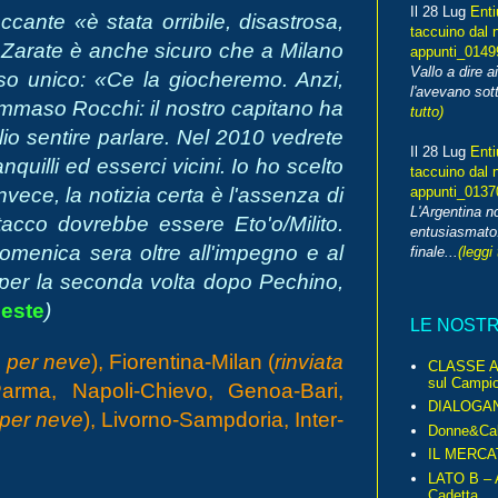
Il 28 Lug
Enti
accante «è stata orribile, disastrosa,
taccuino dal 
 Zarate è anche sicuro che a Milano
appunti_014
Vallo a dire a
nso unico: «Ce la giocheremo. Anzi,
l'avevano sott
ommaso Rocchi: il nostro capitano ha
tutto)
io sentire parlare. Nel 2010 vedrete
Il 28 Lug
Enti
anquilli ed esserci vicini. Io ho scelto
taccuino dal 
nvece, la notizia certa è l'assenza di
appunti_013
L'Argentina 
acco dovrebbe essere Eto'o/Milito.
entusiasmato
omenica sera oltre all'impegno e al
finale...
(leggi 
a per la seconda volta dopo Pechino,
este
)
LE NOST
a per neve
), Fiorentina-Milan (
rinviata
CLASSE A 
sul Campio
arma, Napoli-Chievo, Genoa-Bari,
DIALOGA
 per neve
), Livorno-Sampdoria, Inter-
Donne&Cal
IL MERCA
LATO B – A
Cadetta