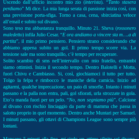
Uscendo dall’ufficio incontro mio zio (
interista
). “
Tanto stasera
perdiamo
” Mi dice. La mia lunga serata di passione inizia così, con
una previsione porta-sfiga. Torno a casa, cena, sbirciatina veloce
all’email e subito sul divano.
Sono teso ma abbastanza tranquillo. Minuto 21. Sheva (
rossonero
maledetto
) infila Julio Cesar. “
E ora andiamo a vincere sta m….a di
partita
”, il mio primo pensiero. Pensiero strano considerando che
abbiamo appena subito un gol. Il primo tempo scorre via. La
tensione sale ma sono tranquillo, c’è tempo per recuperare.
Solito scambio di sms nell’intervallo con mio fratello, entrambi
siamo ottimisti. Inizia il secondo tempo. Dentro Balotelli e Motta,
fuori Chivu e Cambiasso. Si, così, giochiamoci il tutto per tutto.
Tolgo la felpa e rimbocco le maniche della camicia. Inizio ad
agitarmi, qualche imprecazione, un paio di smorfie. Intanto i minuti
passano e la palla non entra, pali, gol sfiorati, urla strozzate in gola.
Eto’o manda fuori per un pelo. “
No, non segniamo più
”. Calcione
al divano con rischio linciaggio da parte di mamma che passa in
salotto proprio in quel momento. Dentro anche Muntari per Samuel.
I minuti passano, gli ottavi di Champions League sono sempre più
lontani.
Mancano 5 minuti alla fine, mi siedo un attimo sfinito sul divano.