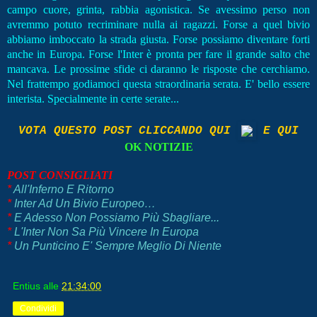
campo cuore, grinta, rabbia agonistica. Se avessimo perso non
avremmo potuto recriminare nulla ai ragazzi. Forse a quel bivio
abbiamo imboccato la strada giusta. Forse possiamo diventare forti
anche in Europa. Forse l'Inter è pronta per fare il grande salto che
mancava. Le prossime sfide ci daranno le risposte che cerchiamo.
Nel frattempo godiamoci questa straordinaria serata. E' bello essere
interista. Specialmente in certe serate...
VOTA QUESTO POST CLICCANDO QUI
E QUI
OK NOTIZIE
POST CONSIGLIATI
*
All'Inferno E Ritorno
*
Inter Ad Un Bivio Europeo…
*
E Adesso Non Possiamo Più Sbagliare...
*
L'Inter Non Sa Più Vincere In Europa
*
Un Punticino E' Sempre Meglio Di Niente
Entius
alle
21:34:00
Condividi