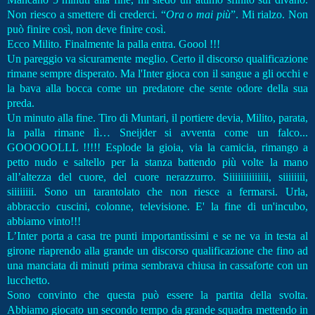
Non riesco a smettere di crederci. “
Ora o mai più
”. Mi rialzo. Non
può finire così, non deve finire così.
Ecco Milito. Finalmente la palla entra. Goool !!!
Un pareggio va sicuramente meglio. Certo il discorso qualificazione
rimane sempre disperato. Ma l'Inter gioca con il sangue a gli occhi e
la bava alla bocca come un predatore che sente odore della sua
preda.
Un minuto alla fine. Tiro di Muntari, il portiere devia, Milito, parata,
la palla rimane lì… Sneijder si avventa come un falco...
GOOOOOLLL !!!!! Esplode la gioia, via la camicia, rimango a
petto nudo e saltello per la stanza battendo più volte la mano
all’altezza del cuore, del cuore nerazzurro. Siiiiiiiiiiiiii, siiiiiiii,
siiiiiiii. Sono un tarantolato che non riesce a fermarsi. Urla,
abbraccio cuscini, colonne, televisione. E' la fine di un'incubo,
abbiamo vinto!!!
L’Inter porta a casa tre punti importantissimi e se ne va in testa al
girone riaprendo alla grande un discorso qualificazione che fino ad
una manciata di minuti prima sembrava chiusa in cassaforte con un
lucchetto.
Sono convinto che questa può essere la partita della svolta.
Abbiamo giocato un secondo tempo da grande squadra mettendo in