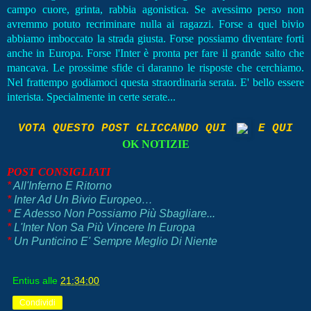
campo cuore, grinta, rabbia agonistica. Se avessimo perso non
avremmo potuto recriminare nulla ai ragazzi. Forse a quel bivio
abbiamo imboccato la strada giusta. Forse possiamo diventare forti
anche in Europa. Forse l'Inter è pronta per fare il grande salto che
mancava. Le prossime sfide ci daranno le risposte che cerchiamo.
Nel frattempo godiamoci questa straordinaria serata. E' bello essere
interista. Specialmente in certe serate...
VOTA QUESTO POST CLICCANDO QUI
E QUI
OK NOTIZIE
POST CONSIGLIATI
*
All'Inferno E Ritorno
*
Inter Ad Un Bivio Europeo…
*
E Adesso Non Possiamo Più Sbagliare...
*
L'Inter Non Sa Più Vincere In Europa
*
Un Punticino E' Sempre Meglio Di Niente
Entius
alle
21:34:00
Condividi