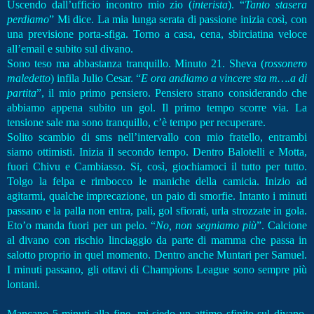
Uscendo dall’ufficio incontro mio zio (
interista
). “
Tanto stasera
perdiamo
” Mi dice. La mia lunga serata di passione inizia così, con
una previsione porta-sfiga. Torno a casa, cena, sbirciatina veloce
all’email e subito sul divano.
Sono teso ma abbastanza tranquillo. Minuto 21. Sheva (
rossonero
maledetto
) infila Julio Cesar. “
E ora andiamo a vincere sta m….a di
partita
”, il mio primo pensiero. Pensiero strano considerando che
abbiamo appena subito un gol. Il primo tempo scorre via. La
tensione sale ma sono tranquillo, c’è tempo per recuperare.
Solito scambio di sms nell’intervallo con mio fratello, entrambi
siamo ottimisti. Inizia il secondo tempo. Dentro Balotelli e Motta,
fuori Chivu e Cambiasso. Si, così, giochiamoci il tutto per tutto.
Tolgo la felpa e rimbocco le maniche della camicia. Inizio ad
agitarmi, qualche imprecazione, un paio di smorfie. Intanto i minuti
passano e la palla non entra, pali, gol sfiorati, urla strozzate in gola.
Eto’o manda fuori per un pelo. “
No, non segniamo più
”. Calcione
al divano con rischio linciaggio da parte di mamma che passa in
salotto proprio in quel momento. Dentro anche Muntari per Samuel.
I minuti passano, gli ottavi di Champions League sono sempre più
lontani.
Mancano 5 minuti alla fine, mi siedo un attimo sfinito sul divano.